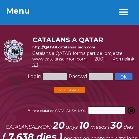
Menu
Menu
CATALANS A QATAR
http://QATAR.catalansalmon.com
Catalans a QATAR forma part del projecte
www.catalansalmon.com
- (280) -
Permalink
(#)
Login
Passwd
Password
perdut?
REGISTRA'T
Buscar ciutat de CATALANSALMON:
20
10
30
CATALANSALMON:
anys
mesos i
dies
( 7.638 dies )
posant en contacte catalans