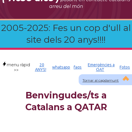
arreu del món
2005-2025: Fes un cop d'ull al
site dels 20 anys!!!!
menu ràpid
20
Emergències a
whatsapp
faqs
Fotos
ANYS!
QAT
>>
Tornar al capdamunt
Benvingudes/ts a
Catalans a QATAR