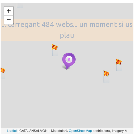
+
−
... carregant 484 webs... un moment si us
plau
Leaflet
| CATALANSALMON :: Map data ©
OpenStreetMap
contributors, Imagery ©