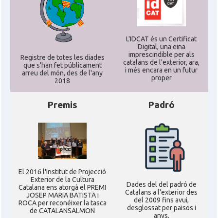
L'IDCAT és un Certificat
Digital, una eina
imprescindible per als
Registre de totes les diades
catalans de l'exterior, ara,
que s'han fet públicament
i més encara en un futur
arreu del món, des de l'any
proper
2018
Premis
Padró
El 2016 l'Institut de Projecció
Exterior de la Cultura
Dades del del padró de
Catalana ens atorgà el PREMI
Catalans a l'exterior des
JOSEP MARIA BATISTA I
del 2009 fins avui,
ROCA per reconéixer la tasca
desglossat per paisos i
de CATALANSALMON
anys.