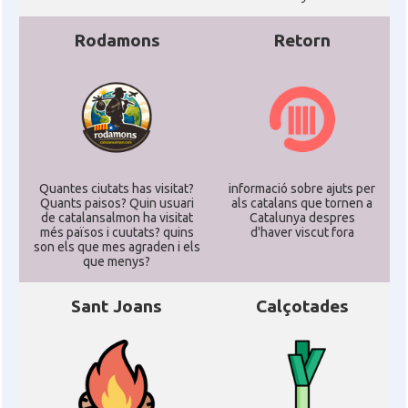
Rodamons
Retorn
Quantes ciutats has visitat?
informació sobre ajuts per
Quants paisos? Quin usuari
als catalans que tornen a
de catalansalmon ha visitat
Catalunya despres
més països i cuutats? quins
d'haver viscut fora
son els que mes agraden i els
que menys?
Sant Joans
Calçotades