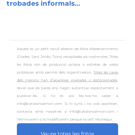
trobades informals...
Aquest és un petit recull aleatori de
fotos d'esdeveniments
(Diades, Sant Jordis, Tions) recopilades als nostre sites. Totes
les fotos són de producció pròpia o extretes de webs
públiques amb permís dels organitzadors.
Totes les cares
dels menors han d'aparèixer pixelades o distorsionades
,
llevat que els pares ens hagin autoritzar explícitament a
publicar-les. Si no és així fes-nos-ho saber a
info@catalansalmon.com. Si hi surts i no vols aparèixer,
contacta amb nosaltres a info@catalansalmon.com i
l'eliminarem o la modificarem perquè no se't reconegui.
Veure totes les fotos