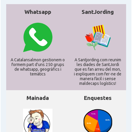
Whatsapp
SantJording
A Catalansalmon gestionem o
A Santjording.com reunim
formem part d'uns 250 grups
les diades de SantJordi
de whatsapp, geogràfics i
que es fan arreu del mon,
temàtics
i expliquem com fer-ne de
manera fàcil i sense
maldecaps logí­stics!
Mainada
Enquestes