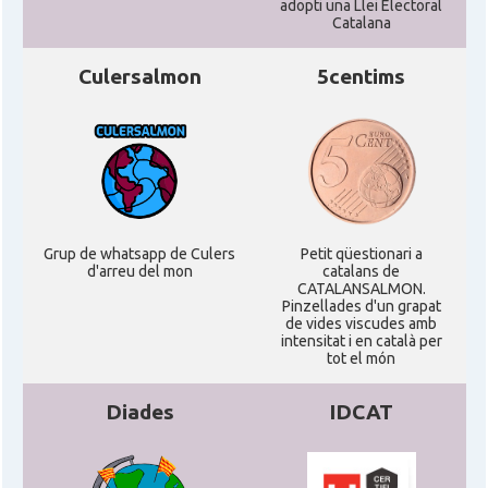
adopti una Llei Electoral
Catalana
Culersalmon
5centims
Grup de whatsapp de Culers
Petit qüestionari a
d'arreu del mon
catalans de
CATALANSALMON.
Pinzellades d'un grapat
de vides viscudes amb
intensitat i en català per
tot el món
Diades
IDCAT