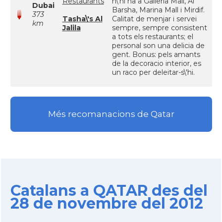
Restaurants
n\'hi ha a Galleria Mall, Al
Dubai
Barsha, Marina Mall i Mirdif.
373
Tasha\'s Al
Calitat de menjar i servei
km
Jalila
sempre, sempre consistent
a tots els restaurants; el
personal son una delicia de
gent. Bonus: pels amants
de la decoracio interior, es
un raco per deleitar-s\'hi.
Més recomanacions de Qatar
Catalans a QATAR des del
28 de novembre del 2012