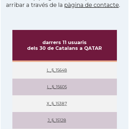
arribar a través de la
pàgina de contacte
.
darrers 11 usuaris
dels 30 de Catalans a QATAR
L_§_15648
L_§_15605
X_§_15387
J_§_15128