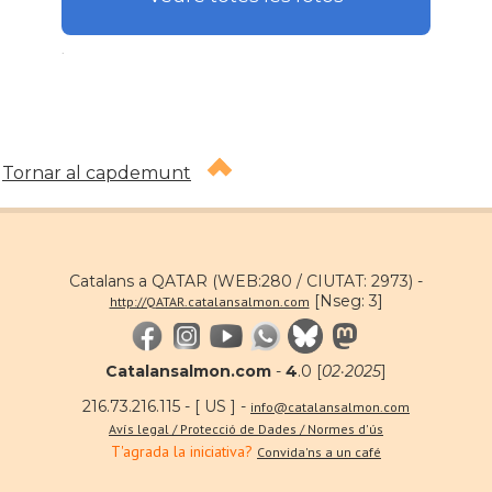
.
Tornar al capdemunt
Catalans a QATAR (WEB:280 / CIUTAT: 2973) -
[Nseg: 3]
http://QATAR.catalansalmon.com
Catalansalmon.com
-
4
.0 [
02·2025
]
216.73.216.115 - [ US ] -
info@catalansalmon.com
Avís legal / Protecció de Dades / Normes d'ús
T'agrada la iniciativa?
Convida'ns a un café