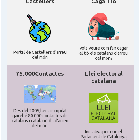
Castellers
Caga Tió
vols veure com fan cagar
Portal de Castellers d'arreu
el tió els catalans d'arreu
del món
del mon?
75.000Contactes
Llei electoral
catalana
Des del 2005,hem recopilat
gairebé 80.000 contactes de
catalans i catalanòfils d'arreu
del món.
Iniciativa per que el
Parlament de Catalunya