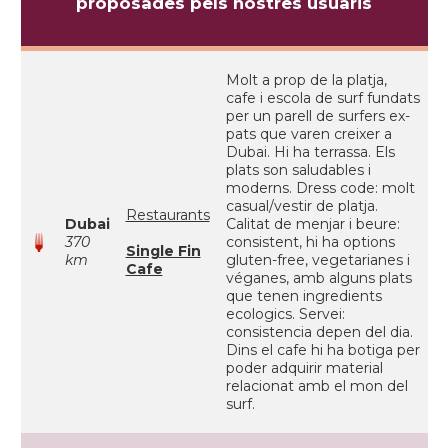
proposades pels nostres usuaris
Molt a prop de la platja,
cafe i escola de surf fundats
per un parell de surfers ex-
pats que varen creixer a
Dubai. Hi ha terrassa. Els
plats son saludables i
moderns. Dress code: molt
casual/vestir de platja.
Restaurants
Dubai
Calitat de menjar i beure:
370
consistent, hi ha options
Single Fin
km
gluten-free, vegetarianes i
Cafe
véganes, amb alguns plats
que tenen ingredients
ecologics. Servei:
consistencia depen del dia.
Dins el cafe hi ha botiga per
poder adquirir material
relacionat amb el mon del
surf.