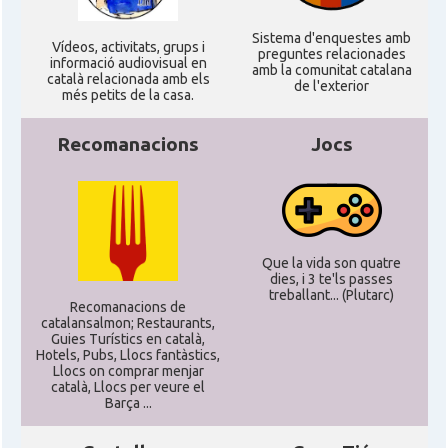
Sistema d'enquestes amb
Ví­deos, activitats, grups i
preguntes relacionades
informació audiovisual en
amb la comunitat catalana
català relacionada amb els
de l'exterior
més petits de la casa.
Recomanacions
Jocs
Que la vida son quatre
dies, i 3 te'ls passes
treballant... (Plutarc)
Recomanacions de
catalansalmon; Restaurants,
Guies Turístics en català,
Hotels, Pubs, Llocs fantàstics,
Llocs on comprar menjar
català, Llocs per veure el
Barça ...