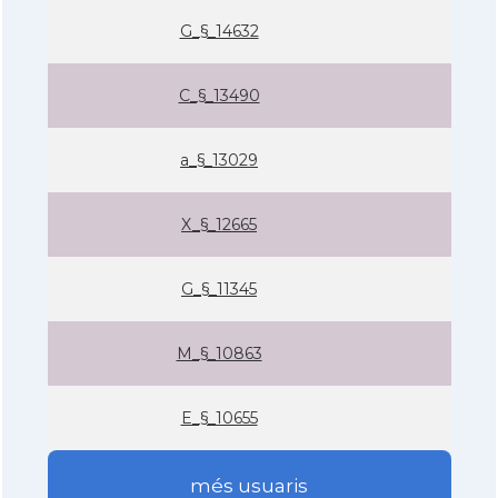
G_§_14632
C_§_13490
a_§_13029
X_§_12665
G_§_11345
M_§_10863
E_§_10655
més usuaris