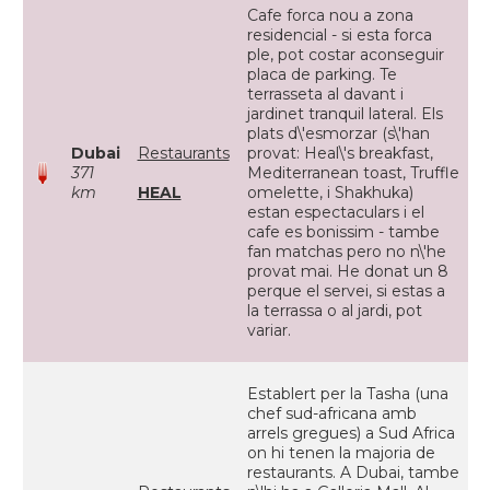
Cafe forca nou a zona
residencial - si esta forca
ple, pot costar aconseguir
placa de parking. Te
terrasseta al davant i
jardinet tranquil lateral. Els
plats d\'esmorzar (s\'han
Dubai
Restaurants
provat: Heal\'s breakfast,
371
Mediterranean toast, Truffle
km
HEAL
omelette, i Shakhuka)
estan espectaculars i el
cafe es bonissim - tambe
fan matchas pero no n\'he
provat mai. He donat un 8
perque el servei, si estas a
la terrassa o al jardi, pot
variar.
Establert per la Tasha (una
chef sud-africana amb
arrels gregues) a Sud Africa
on hi tenen la majoria de
restaurants. A Dubai, tambe