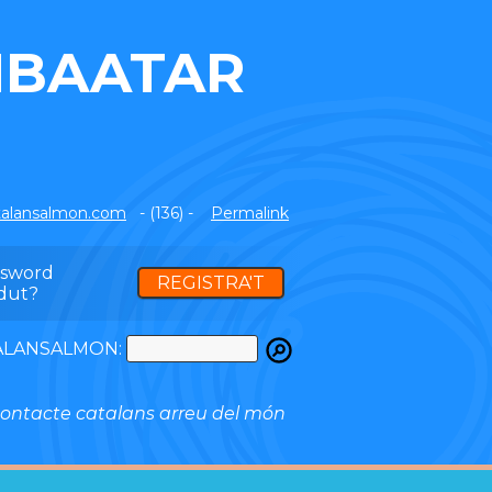
NBAATAR
alansalmon.com
- (136) -
Permalink
ssword
REGISTRA'T
dut?
ATALANSALMON:
ontacte catalans arreu del món