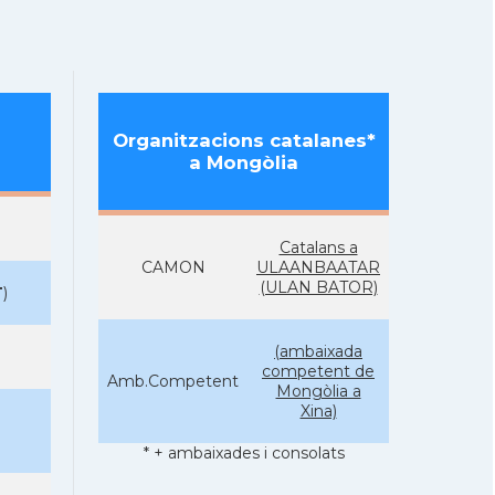
Organitzacions catalanes*
a Mongòlia
Catalans a
CAMON
ULAANBAATAR
(ULAN BATOR)
T
)
(ambaixada
competent de
Amb.Competent
Mongòlia a
Xina)
* + ambaixades i consolats