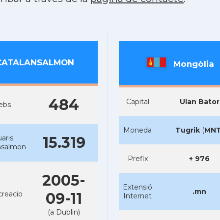
CATALANSALMON
Mongòlia
484
Capital
Ulan Bator
ebs
Moneda
Tugrik
(
MN
aris
15.319
nsalmon
Prefix
+ 976
2005-
Extensió
.mn
creacio
09-11
Internet
(a Dublin)