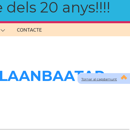
 dels 20 anys!!!!
CONTACTE
a ULAANBAATAR
Tornar al capdamunt