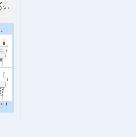
z
0 V /
-
i F)