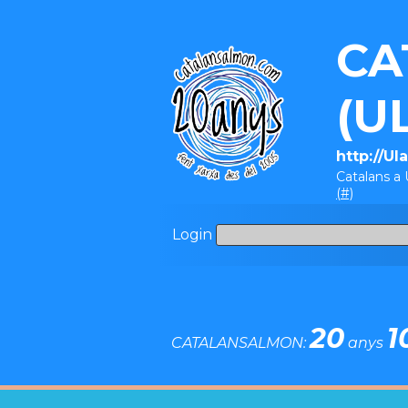
CA
(U
http://U
Catalans 
(#)
Login
20
1
CATALANSALMON:
anys