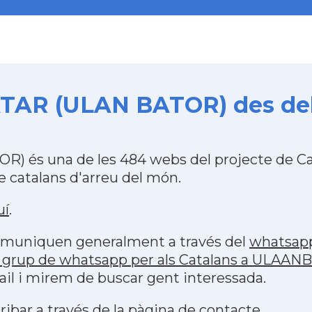
AR (ULAN BATOR) des del 2
 és una de les 484 webs del projecte de Ca
 catalans d'arreu del món.
uí
.
 comuniquen generalment a través del
whatsap
p grup de whatsapp per als Catalans a ULA
il i mirem de buscar gent interessada.
ribar a través de la
pàgina de contacte
.