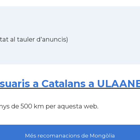
at al tauler d'anuncis)
usuaris a Catalans a ULA
nys de 500 km per aquesta web.
Més recomanacions de Mongòlia