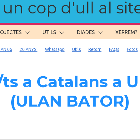
n cop d'ull al site
ROJECTES
UTILS
DIADES
XERREM?
AN 06
20 ANYS!
Whatsapp
Utils
Retorn
FAQs
Fotos
ts a Catalans 
(ULAN BATOR)