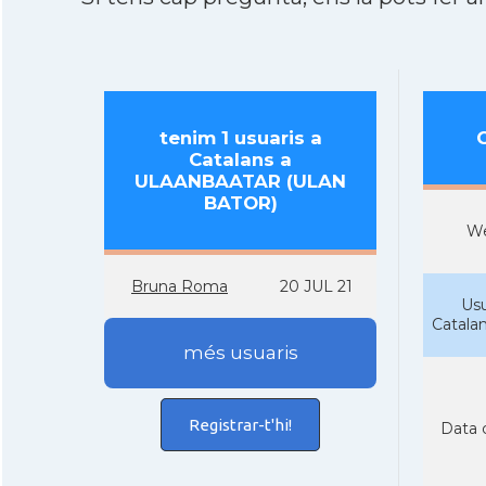
tenim 1 usuaris a
Catalans a
ULAANBAATAR (ULAN
BATOR)
W
Bruna Roma
20 JUL 21
Usu
Catala
més usuaris
Registrar-t'hi!
Data 