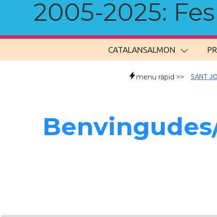
2005-2025: Fes u
CATALANSALMON
P
menu ràpid >>
SANT JO
Benvingudes/