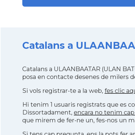
Catalans a ULAANBAAT
Catalans a ULAANBAATAR (ULAN BATOR)
posa en contacte desenes de milers de
Si vols registrar-te a la web,
fes clic aq
Hi tenim 1 usuaris registrats que es
Dissortadament,
encara no tenim ca
que mirem de fer-ne un, fes-nos un ma
Si tens cap pregunta, ens la pots fer ar