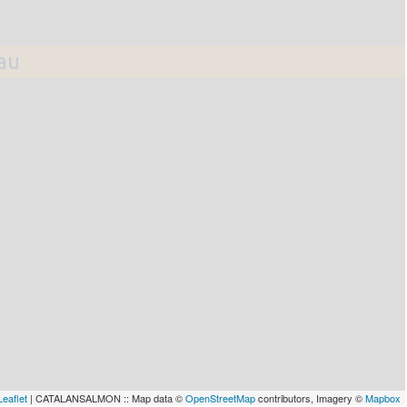
lau
Leaflet
| CATALANSALMON :: Map data ©
OpenStreetMap
contributors, Imagery ©
Mapbox