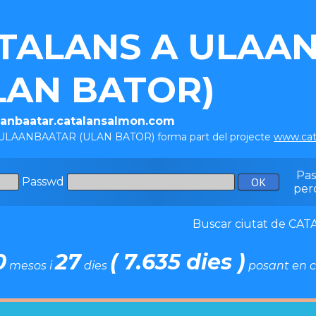
TALANS A ULAA
LAN BATOR)
laanbaatar.catalansalmon.com
a ULAANBAATAR (ULAN BATOR) forma part del projecte
www.cat
Pa
Passwd
per
Buscar ciutat de C
0
27
( 7.635 dies )
mesos i
dies
posant en c