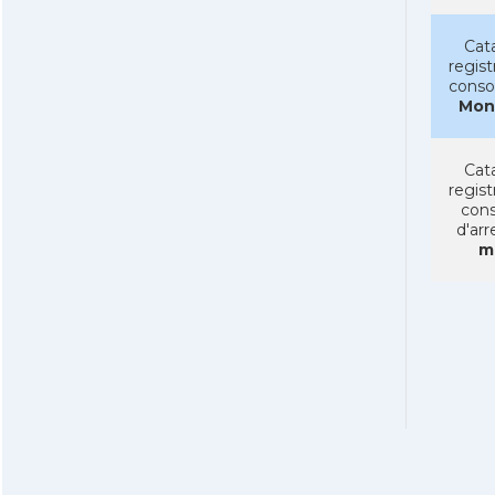
Cat
regist
conso
Mon
Cat
regist
cons
d'arr
m