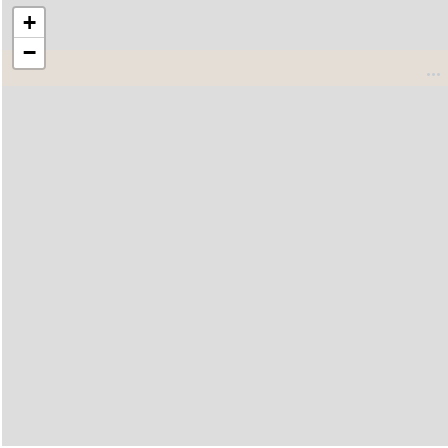
+
−
..