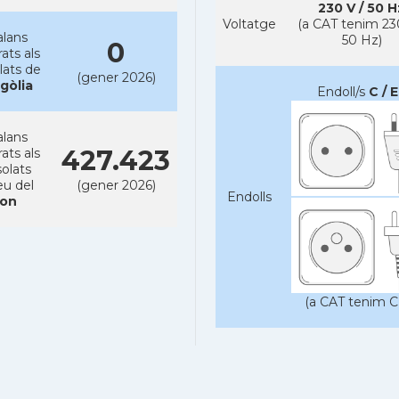
230 V / 50 H
Voltatge
(a CAT tenim 23
alans
50 Hz)
0
rats als
lats de
(gener 2026)
gòlia
Endoll/s
C / E
alans
427.423
rats als
olats
eu del
(gener 2026)
Endolls
on
(a CAT tenim C 