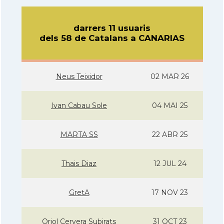
darrers 11 usuaris
dels 58 de Catalans a CANARIAS
Neus Teixidor
02 MAR 26
Ivan Cabau Sole
04 MAI 25
MARTA SS
22 ABR 25
Thais Diaz
12 JUL 24
GretA
17 NOV 23
Oriol Cervera Subirats
31 OCT 23