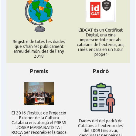
L'IDCAT és un Certificat
Digital, una eina
imprescindible per als
Registre de totes les diades
catalans de l'exterior, ara,
que s'han fet públicament
i més encara en un futur
arreu del món, des de l'any
proper
2018
Premis
Padró
El 2016 l'Institut de Projecció
Exterior de la Cultura
Dades del del padró de
Catalana ens atorgà el PREMI
Catalans a l'exterior des
JOSEP MARIA BATISTA I
del 2009 fins avui,
ROCA per reconéixer la tasca
desglossat per paisos i