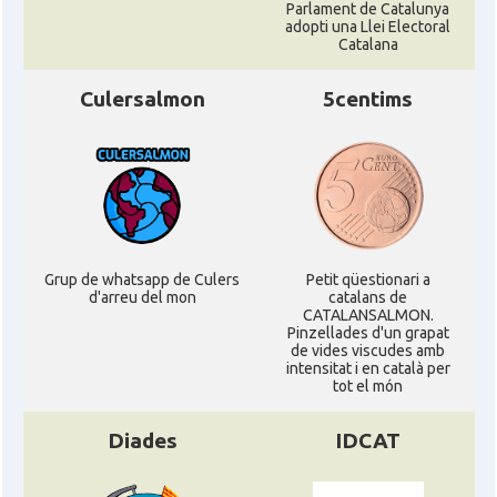
Parlament de Catalunya
adopti una Llei Electoral
Catalana
Culersalmon
5centims
Grup de whatsapp de Culers
Petit qüestionari a
d'arreu del mon
catalans de
CATALANSALMON.
Pinzellades d'un grapat
de vides viscudes amb
intensitat i en català per
tot el món
Diades
IDCAT