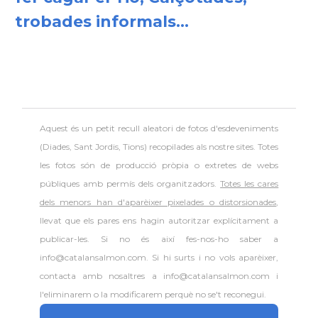
trobades informals...
Aquest és un petit recull aleatori de
fotos d'esdeveniments
(Diades, Sant Jordis, Tions) recopilades als nostre sites. Totes
les fotos són de producció pròpia o extretes de webs
públiques amb permís dels organitzadors.
Totes les cares
dels menors han d'aparèixer pixelades o distorsionades
,
llevat que els pares ens hagin autoritzar explícitament a
publicar-les. Si no és així fes-nos-ho saber a
info@catalansalmon.com. Si hi surts i no vols aparèixer,
contacta amb nosaltres a info@catalansalmon.com i
l'eliminarem o la modificarem perquè no se't reconegui.