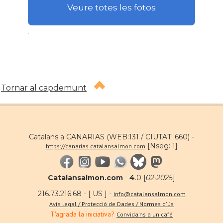
Veure totes les fotos
.
Tornar al capdemunt
Catalans a CANARIAS (WEB:131 / CIUTAT: 660) -
[Nseg: 1]
https://canarias.catalansalmon.com
Catalansalmon.com
-
4
.0 [
02·2025
]
216.73.216.68 - [ US ] -
info@catalansalmon.com
Avís legal / Protecció de Dades / Normes d'ús
T'agrada la iniciativa?
Convida'ns a un café