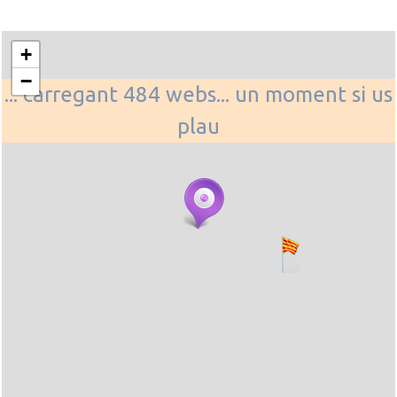
+
−
... carregant 484 webs... un moment si us
plau