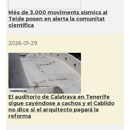
Més de 3.000 moviments sísmics al
Teide posen en alerta la comunitat
científica
2026-01-29
El auditorio de Calatrava en Tenerife
sigue cayéndose a cachos y el Cabildo
no dice si el arquitecto pagará la
reforma