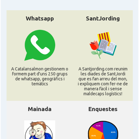
Whatsapp
SantJording
A Catalansalmon gestionem o
A Santjording.com reunim
formem part d'uns 250 grups
les diades de SantJordi
de whatsapp, geogràfics i
que es fan arreu del mon,
temàtics
i expliquem com fer-ne de
manera fàcil i sense
maldecaps logí­stics!
Mainada
Enquestes