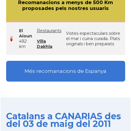
Recomanacions a menys de 500 Km
proposades pels nostres usuaris
El
Restaurants
Vistes espectaculars sobre
Aioun
el mar i cuina curada. Plats
492
Villa
originals i ben preparats
km
Dakhla
Més recomanacions de Espanya
Catalans a CANARIAS des
del 03 de maig del 2011