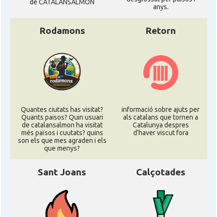
de CATALANSALMON
anys.
Rodamons
Retorn
Quantes ciutats has visitat?
informació sobre ajuts per
Quants paisos? Quin usuari
als catalans que tornen a
de catalansalmon ha visitat
Catalunya despres
més països i cuutats? quins
d'haver viscut fora
son els que mes agraden i els
que menys?
Sant Joans
Calçotades