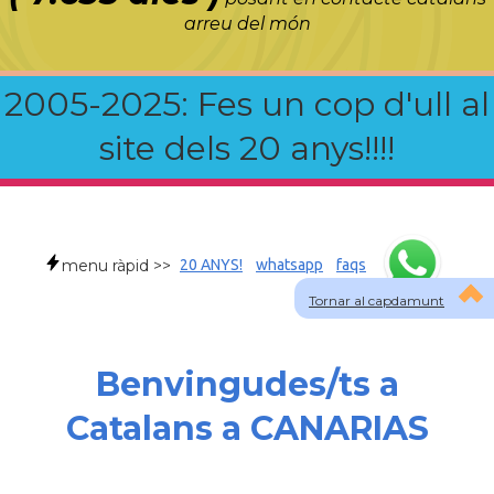
arreu del món
2005-2025: Fes un cop d'ull al
site dels 20 anys!!!!
menu ràpid >>
20 ANYS!
whatsapp
faqs
Tornar al capdamunt
Benvingudes/ts a
Catalans a CANARIAS