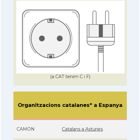
(a CAT tenim C i F)
Organitzacions catalanes* a Espanya
CAMON
Catalans a Asturies