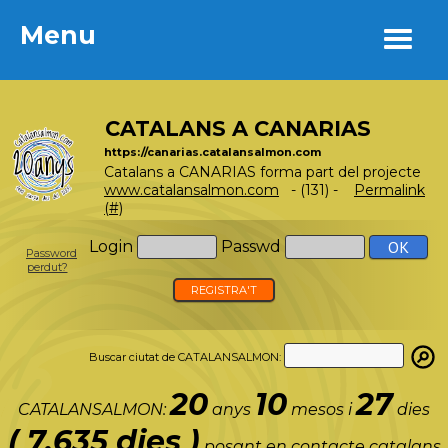
Menu
Menu
CATALANS A CANARIAS
https://canarias.catalansalmon.com
Catalans a CANARIAS forma part del projecte
www.catalansalmon.com
- (131) -
Permalink
(#)
Login
Passwd
Password
perdut?
REGISTRA'T
Buscar ciutat de CATALANSALMON:
20
10
27
CATALANSALMON:
anys
mesos i
dies
( 7.635 dies )
posant en contacte catalans