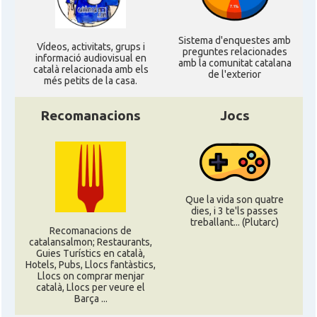
Sistema d'enquestes amb
Ví­deos, activitats, grups i
preguntes relacionades
informació audiovisual en
amb la comunitat catalana
català relacionada amb els
de l'exterior
més petits de la casa.
Recomanacions
Jocs
Que la vida son quatre
dies, i 3 te'ls passes
treballant... (Plutarc)
Recomanacions de
catalansalmon; Restaurants,
Guies Turístics en català,
Hotels, Pubs, Llocs fantàstics,
Llocs on comprar menjar
català, Llocs per veure el
Barça ...