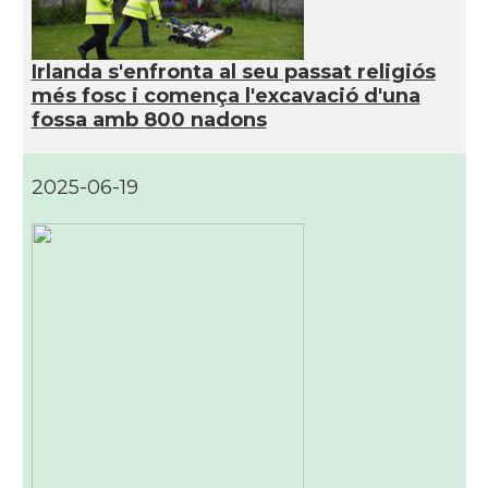
Irlanda s'enfronta al seu passat religiós
més fosc i comença l'excavació d'una
fossa amb 800 nadons
2025-06-19