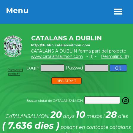
Menu
Menu
CATALANS A DUBLIN
http://dublin.catalansalmon.com
CATALANS A DUBLIN forma part del projecte
www.catalansalmon.com
- (1) -
Permalink (#)
Login
Passwd
Password
perdut?
REGISTRA'T
Buscar ciutat de CATALANSALMON:
20
10
28
CATALANSALMON:
anys
mesos i
dies
( 7.636 dies )
posant en contacte catalans