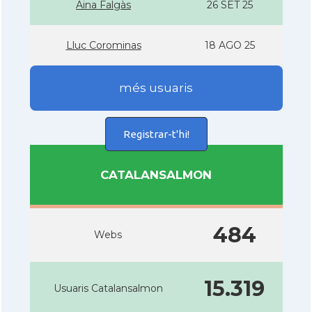
Aina Falgàs
26 SET 25
Lluc Corominas
18 AGO 25
més usuaris
Registrar-t'hi!
CATALANSALMON
484
Webs
15.319
Usuaris Catalansalmon