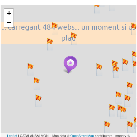
+
−
... carregant 484 webs... un moment si us
plau
Leaflet
| CATALANSALMON :: Map data ©
OpenStreetMap
contributors, Imagery ©