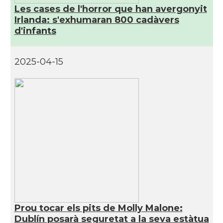
Les cases de l'horror que han avergonyit
Irlanda: s'exhumaran 800 cadàvers
d'infants
2025-04-15
Prou tocar els pits de Molly Malone:
Dublín posarà seguretat a la seva estàtua