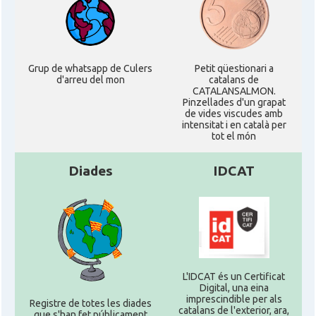
Grup de whatsapp de Culers
Petit qüestionari a
d'arreu del mon
catalans de
CATALANSALMON.
Pinzellades d'un grapat
de vides viscudes amb
intensitat i en català per
tot el món
Diades
IDCAT
L'IDCAT és un Certificat
Digital, una eina
imprescindible per als
Registre de totes les diades
catalans de l'exterior, ara,
que s'han fet públicament