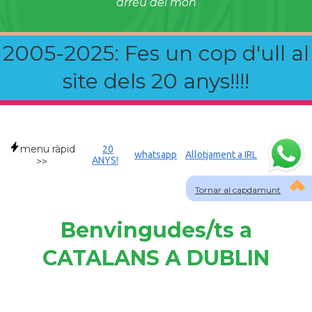
arreu del món
2005-2025: Fes un cop d'ull al
site dels 20 anys!!!!
menu ràpid
20
whatsapp
Allotjament a IRL
ANYS!
>>
Tornar al capdamunt
Benvingudes/ts a
CATALANS A DUBLIN