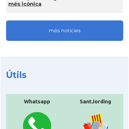
més icònica
més noticies
Útils
Whatsapp
SantJording