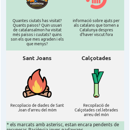
Quantes ciutats has visitat?
informació sobre ajuts per
Quants paisos? Quin usuari
als catalans que tornen a
de catalansalmon ha visitat
Catalunya despres
més països i cuutats? quins
d'haver viscut fora
son els que mes agraden i els
que menys?
Sant Joans
Calçotades
Recopliacio de diades de Sant
Recopilació de
Joan d'arreu del móm
Calçotades cel.lebrades
arreu del món
* els marcats amb asterisc, estan encara pendents de
recuperar. Paciència joves padawans...