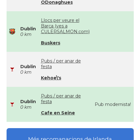
ODonaghues
Llocs per veure el
Barça (ves a
Dublin
CULERSALMON.com)
0 km
Buskers
Pubs / per anar de
Dublin
festa
0 km
Kehoe\'s
Pubs / per anar de
Dublin
festa
Pub modernista!
0 km
Cafe en Seine
Més recomanacions de Irlanda