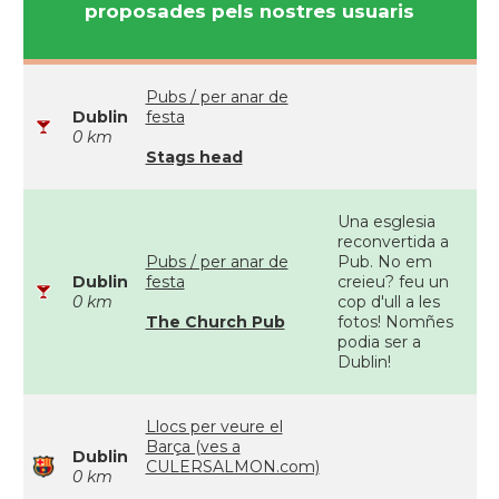
proposades pels nostres usuaris
Pubs / per anar de
Dublin
festa
0 km
Stags head
Una esglesia
reconvertida a
Pubs / per anar de
Pub. No em
Dublin
festa
creieu? feu un
0 km
cop d'ull a les
The Church Pub
fotos! Nomñes
podia ser a
Dublin!
Llocs per veure el
Barça (ves a
Dublin
CULERSALMON.com)
0 km