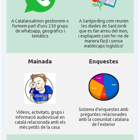
A Catalansalmon gestionem o
A Santjording.com reunim
formem part d'uns 250 grups
les diades de SantJordi
de whatsapp, geogràfics i
que es fan arreu del mon,
temàtics
i expliquem com fer-ne de
manera fàcil i sense
maldecaps logí­stics!
Mainada
Enquestes
Sistema d'enquestes amb
Ví­deos, activitats, grups i
preguntes relacionades
informació audiovisual en
amb la comunitat catalana
català relacionada amb els
de l'exterior
més petits de la casa.