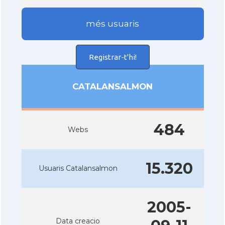
més usuaris
Registrar-t'hi!
CATALANSALMON
484
Webs
15.320
Usuaris Catalansalmon
2005-
Data creacio