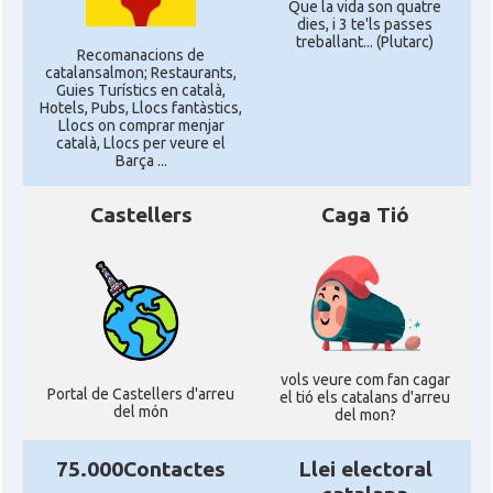
Que la vida son quatre
dies, i 3 te'ls passes
treballant... (Plutarc)
Recomanacions de
catalansalmon; Restaurants,
Guies Turístics en català,
Hotels, Pubs, Llocs fantàstics,
Llocs on comprar menjar
català, Llocs per veure el
Barça ...
Castellers
Caga Tió
vols veure com fan cagar
Portal de Castellers d'arreu
el tió els catalans d'arreu
del món
del mon?
75.000Contactes
Llei electoral