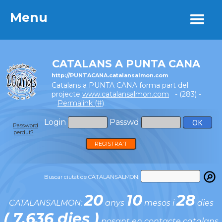
Menu
Menu
CATALANS A PUNTA CANA
http://PUNTACANA.catalansalmon.com
Catalans a PUNTA CANA forma part del
projecte
www.catalansalmon.com
- (283) -
Permalink (#)
Login
Passwd
Password
perdut?
REGISTRA'T
Buscar ciutat de CATALANSALMON:
20
10
28
CATALANSALMON:
anys
mesos i
dies
( 7.636 dies )
posant en contacte catalans