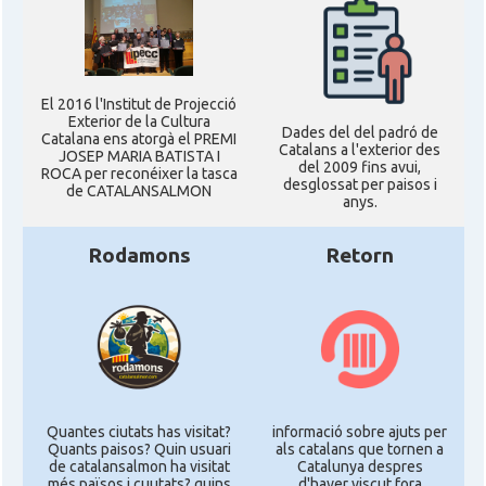
El 2016 l'Institut de Projecció
Exterior de la Cultura
Dades del del padró de
Catalana ens atorgà el PREMI
Catalans a l'exterior des
JOSEP MARIA BATISTA I
del 2009 fins avui,
ROCA per reconéixer la tasca
desglossat per paisos i
de CATALANSALMON
anys.
Rodamons
Retorn
Quantes ciutats has visitat?
informació sobre ajuts per
Quants paisos? Quin usuari
als catalans que tornen a
de catalansalmon ha visitat
Catalunya despres
més països i cuutats? quins
d'haver viscut fora