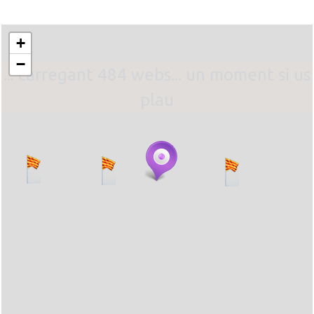
+
−
... carregant 484 webs... un moment si us
plau