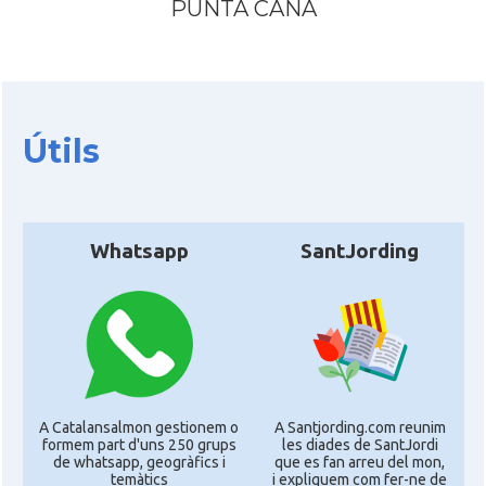
PUNTA CANA
Útils
Whatsapp
SantJording
A Catalansalmon gestionem o
A Santjording.com reunim
formem part d'uns 250 grups
les diades de SantJordi
de whatsapp, geogràfics i
que es fan arreu del mon,
temàtics
i expliquem com fer-ne de