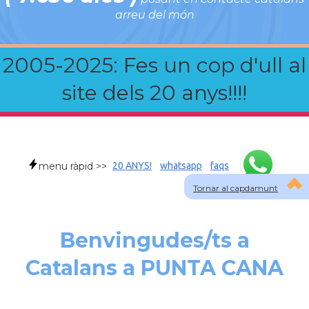
arreu del món
2005-2025: Fes un cop d'ull al
site dels 20 anys!!!!
menu ràpid >>
20 ANYS!
whatsapp
faqs
Tornar al capdamunt
Benvingudes/ts a
Catalans a PUNTA CANA