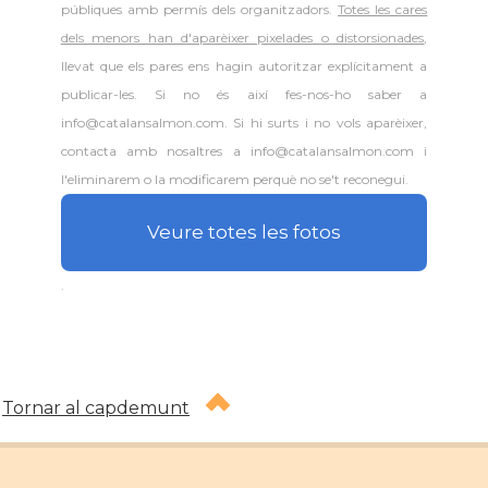
públiques amb permís dels organitzadors.
Totes les cares
dels menors han d'aparèixer pixelades o distorsionades
,
llevat que els pares ens hagin autoritzar explícitament a
publicar-les. Si no és així fes-nos-ho saber a
info@catalansalmon.com. Si hi surts i no vols aparèixer,
contacta amb nosaltres a info@catalansalmon.com i
l'eliminarem o la modificarem perquè no se't reconegui.
Veure totes les fotos
.
Tornar al capdemunt