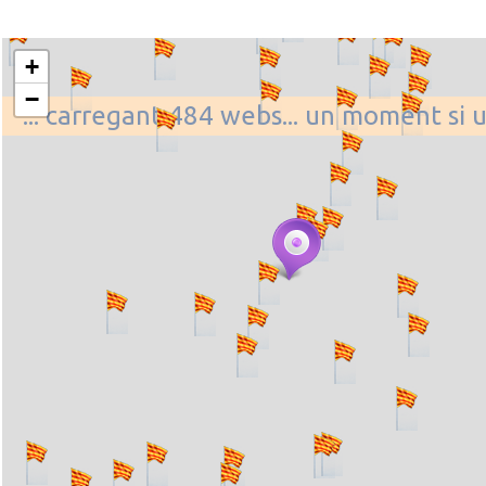
+
−
... carregant 484 webs... un moment si 