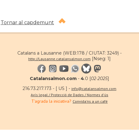
Tornar al capdemunt
Catalans a Lausanne (WEB:178 / CIUTAT: 3249) -
[Nseg: 1]
http://Lausanne.catalansalmon.com
Catalansalmon.com
-
4
.0 [
02·2025
]
216.73.217.173 - [ US ] -
info@catalansalmon.com
Avís legal / Protecció de Dades / Normes d'ús
T'agrada la iniciativa?
Convida'ns a un café