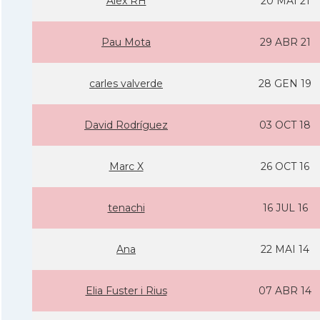
Alex RH
20 MAI 21
Pau Mota
29 ABR 21
carles valverde
28 GEN 19
David Rodrí­guez
03 OCT 18
Marc X
26 OCT 16
tenachi
16 JUL 16
Ana
22 MAI 14
Elia Fuster i Rius
07 ABR 14