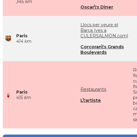
345 km
Oscar\'s Diner
Llocs per veure el
Barça (ves a
Paris
CULERSALMON.com)
414 km
Corcoran\'s Grands
Boulevards
R
f
cu
f
Restaurants
Paris
S
415 km
p
L\'artiste
bo
c
m
s