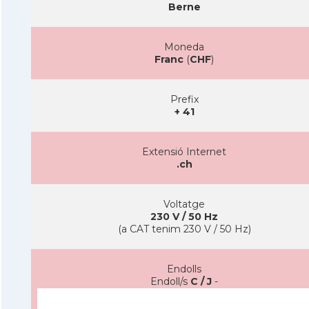
Berne
Moneda
Franc
(
CHF
)
Prefix
+ 41
Extensió Internet
.ch
Voltatge
230 V / 50 Hz
(a CAT tenim 230 V / 50 Hz)
Endolls
Endoll/s
C / J
-