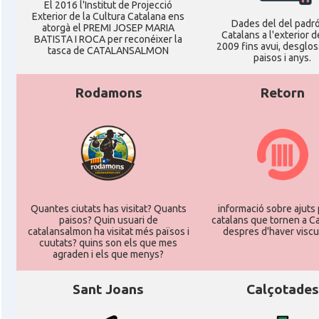
El 2016 l'Institut de Projecció
Exterior de la Cultura Catalana ens
Dades del del padr
atorgà el PREMI JOSEP MARIA
Catalans a l'exterior d
BATISTA I ROCA per reconéixer la
2009 fins avui, desglos
tasca de CATALANSALMON
paisos i anys.
Rodamons
Retorn
Quantes ciutats has visitat? Quants
informació sobre ajuts 
paisos? Quin usuari de
catalans que tornen a C
catalansalmon ha visitat més països i
despres d'haver viscu
cuutats? quins son els que mes
agraden i els que menys?
Sant Joans
Calçotades