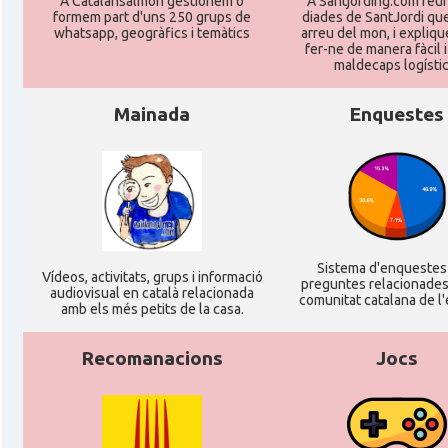
A Catalansalmon gestionem o
A Santjording.com reun
formem part d'uns 250 grups de
diades de SantJordi que
whatsapp, geogràfics i temàtics
arreu del mon, i expliq
fer-ne de manera fàcil 
maldecaps logí­stic
Mainada
Enquestes
Sistema d'enqueste
Ví­deos, activitats, grups i informació
preguntes relacionades
audiovisual en català relacionada
comunitat catalana de l'
amb els més petits de la casa.
Recomanacions
Jocs