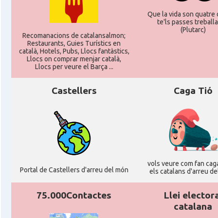
Que la vida son quatre d
te'ls passes treballan
(Plutarc)
Recomanacions de catalansalmon;
Restaurants, Guies Turístics en
català, Hotels, Pubs, Llocs fantàstics,
Llocs on comprar menjar català,
Llocs per veure el Barça ...
Castellers
Caga Tió
vols veure com fan caga
Portal de Castellers d'arreu del món
els catalans d'arreu d
75.000Contactes
Llei elector
catalana