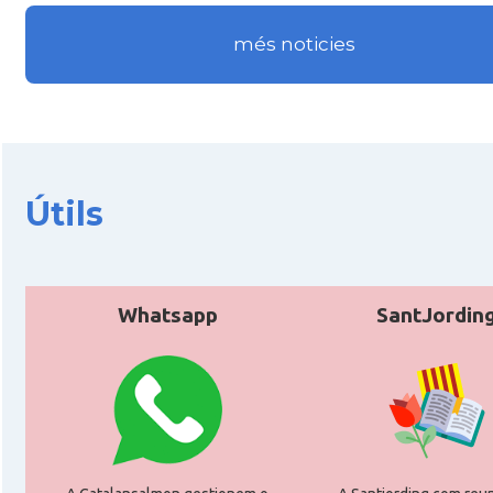
més noticies
Útils
Whatsapp
SantJordin