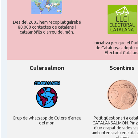
Des del 2005,hem recopilat gairebé
80.000 contactes de catalans i
catalanòfils d'arreu del món.
Iniciativa per que el Pa
de Catalunya adopti un
Electoral Catalan
Culersalmon
5centims
Grup de whatsapp de Culers d'arreu
Petit qüestionari a cata
del mon
CATALANSALMON. Pinz
d'un grapat de vides v
amb intensitat i en catal
el món