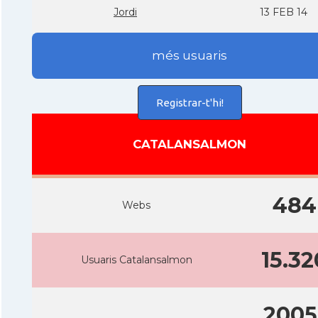
Jordi
13 FEB 14
més usuaris
Registrar-t'hi!
CATALANSALMON
484
Webs
15.32
Usuaris Catalansalmon
2005