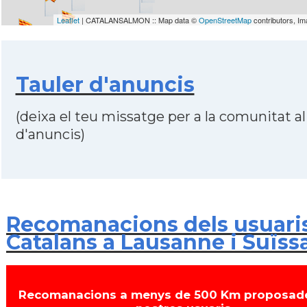
Leaflet
| CATALANSALMON :: Map data ©
OpenStreetMap
contributors, I
Tauler d'anuncis
(deixa el teu missatge per a la comunitat al
d'anuncis)
Recomanacions dels usuari
Catalans a Lausanne i Suïss
Recomanacions a menys de 500 Km proposade