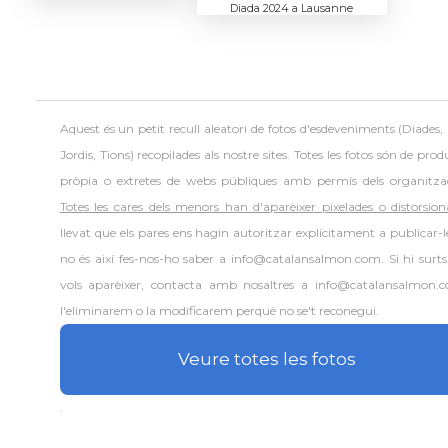
Diada 2024 a Lausanne
Aquest és un petit recull aleatori de
fotos d'esdeveniments (Diades,
Jordis, Tions) recopilades als nostre sites. Totes les fotos són de prod
pròpia o extretes de webs públiques amb permís dels organitza
Totes les cares dels menors han d'aparèixer pixelades o distorsion
llevat que els pares ens hagin autoritzar explícitament a publicar-le
no és així fes-nos-ho saber a info@catalansalmon.com. Si hi surts
vols aparèixer, contacta amb nosaltres a info@catalansalmon.
l'eliminarem o la modificarem perquè no se't reconegui.
Veure totes les fotos
.