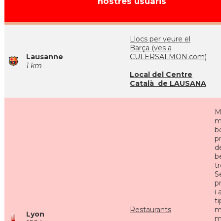
nostres usuaris
Llocs per veure el
Barça (ves a
Lausanne
CULERSALMON.com)
1 km
Local del Centre
Català de LAUSANA
M
m
b
p
de
b
tr
S
p
i
t
Restaurants
m
Lyon
m