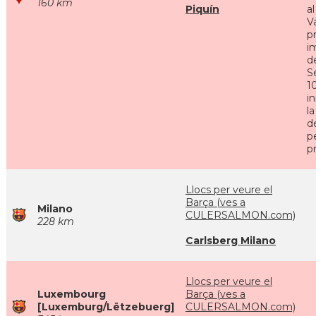
160 km
Piquín
a
Va
p
i
d
S
10
in
l
d
p
pr
Llocs per veure el
Barça (ves a
Milano
CULERSALMON.com)
228 km
Carlsberg Milano
Llocs per veure el
Luxembourg
Barça (ves a
[Luxemburg/Lëtzebuerg]
CULERSALMON.com)