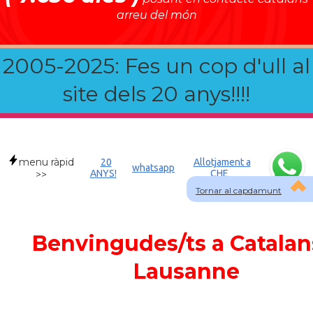
arreu del món
2005-2025: Fes un cop d'ull al
site dels 20 anys!!!!
menu ràpid
20
Allotjament a
whatsapp
ANYS!
CHE
>>
Tornar al capdamunt
Benvingudes/ts a Catalan
Lausanne