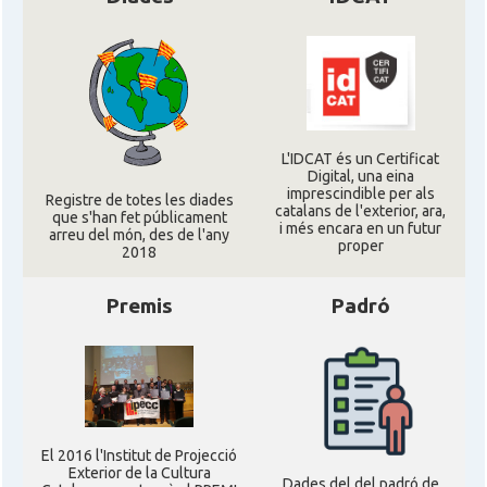
Ambaixada espanyola a Regne Unit
Ambaixada
(UK)
* + ambaixades i consolats
L'IDCAT és un Certificat
Digital, una eina
imprescindible per als
Registre de totes les diades
catalans de l'exterior, ara,
que s'han fet públicament
i més encara en un futur
arreu del món, des de l'any
proper
2018
Premis
Padró
El 2016 l'Institut de Projecció
Exterior de la Cultura
Dades del del padró de