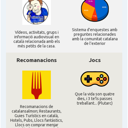
CAMON
Catalans a Leeds - Uk
CAMON
Catalans a LEICESTER
Sistema d'enquestes amb
Ví­deos, activitats, grups i
preguntes relacionades
CAMON
Catalans a Lincoln
informació audiovisual en
amb la comunitat catalana
català relacionada amb els
de l'exterior
més petits de la casa.
CAMON
Catalans a LIVERPOOL
Recomanacions
Jocs
CAMON
CATALANS A LONDON - Londres
CAMON
CATALANS A MANCHESTER
Que la vida son quatre
dies, i 3 te'ls passes
CAMON
Catalans a MILTON KEYNES
treballant... (Plutarc)
Recomanacions de
catalansalmon; Restaurants,
Guies Turístics en català,
CAMON
Catalans a Newcastle upon Tyne
Hotels, Pubs, Llocs fantàstics,
Llocs on comprar menjar