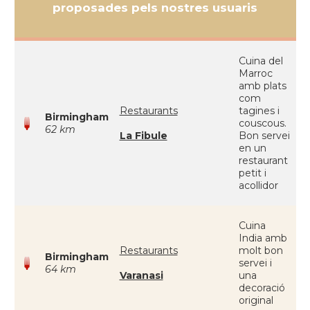
proposades pels nostres usuaris
Cuina del
Marroc
amb plats
com
Restaurants
tagines i
Birmingham
couscous.
62 km
La Fibule
Bon servei
en un
restaurant
petit i
acollidor
Cuina
India amb
Restaurants
molt bon
Birmingham
servei i
64 km
Varanasi
una
decoració
original