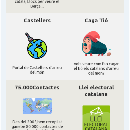
català, Llocs per veure el
Barça ...
CAMON
Catalans a NOTTINGHAM
Castellers
Caga Tió
CAMON
Catalans a OXFORD, UK, Anglaterra
CAMON
Catalans a Portsmouth
CAMON
Catalans a READING
vols veure com fan cagar
Portal de Castellers d'arreu
el tió els catalans d'arreu
del món
del mon?
CAMON
Catalans a RUGBY
75.000Contactes
Llei electoral
CAMON
Catalans a SHEFFIELD
catalana
CAMON
Catalans a SOUTHAMPTON
Des del 2005,hem recopilat
CAMON
Catalans a STIRLING
gairebé 80.000 contactes de