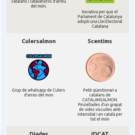
catalans i catalanòfils d'arreu
del món.
Iniciativa per que el
CAMON
Catalans a WIGHT
Parlament de Catalunya
adopti una Llei Electoral
Catalana
CAMON
Catalans a YORK
Culersalmon
5centims
Casal
Catalans UK
Casal
Centre Català d'Escòcia
Delegació del Govern al Regne Unit
Delegació
i Irlanda
Grup de whatsapp de Culers
Petit qüestionari a
d'arreu del mon
catalans de
CATALANSALMON.
Pinzellades d'un grapat
Consolat
Consolat general a Edinburgh
de vides viscudes amb
intensitat i en català per
tot el món
Consolat
Consolat general a London
Diades
IDCAT