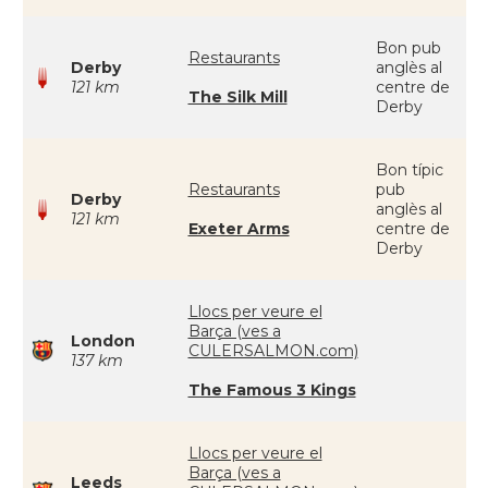
Bon pub
Restaurants
Derby
anglès al
121 km
centre de
The Silk Mill
Derby
Bon típic
Restaurants
pub
Derby
anglès al
121 km
Exeter Arms
centre de
Derby
Llocs per veure el
Barça (ves a
London
CULERSALMON.com)
137 km
The Famous 3 Kings
Llocs per veure el
Barça (ves a
Leeds