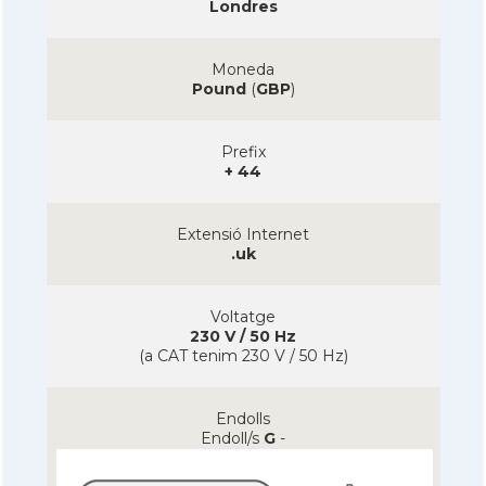
Londres
Moneda
Pound
(
GBP
)
Prefix
+ 44
Extensió Internet
.uk
Voltatge
230 V / 50 Hz
(a CAT tenim 230 V / 50 Hz)
Endolls
Endoll/s
G
-