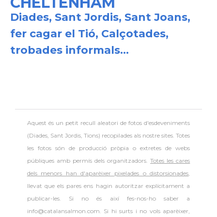
CHELTENHAM
Diades, Sant Jordis, Sant Joans,
fer cagar el Tió, Calçotades,
trobades informals...
Aquest és un petit recull aleatori de
fotos d'esdeveniments
(Diades, Sant Jordis, Tions) recopilades als nostre sites. Totes
les fotos són de producció pròpia o extretes de webs
públiques amb permís dels organitzadors.
Totes les cares
dels menors han d'aparèixer pixelades o distorsionades
,
llevat que els pares ens hagin autoritzar explícitament a
publicar-les. Si no és així fes-nos-ho saber a
info@catalansalmon.com. Si hi surts i no vols aparèixer,