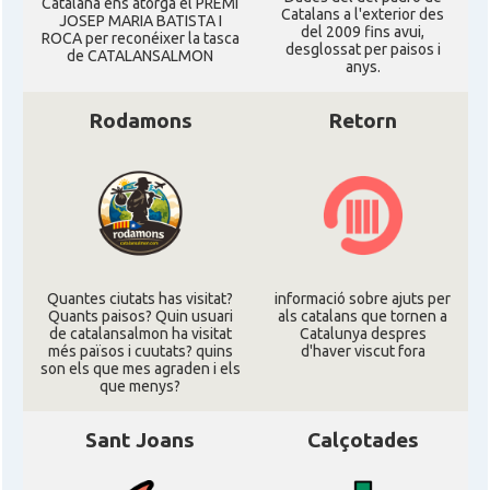
Catalana ens atorgà el PREMI
Catalans a l'exterior des
JOSEP MARIA BATISTA I
del 2009 fins avui,
ROCA per reconéixer la tasca
desglossat per paisos i
de CATALANSALMON
anys.
Rodamons
Retorn
Quantes ciutats has visitat?
informació sobre ajuts per
Quants paisos? Quin usuari
als catalans que tornen a
de catalansalmon ha visitat
Catalunya despres
més països i cuutats? quins
d'haver viscut fora
son els que mes agraden i els
que menys?
Sant Joans
Calçotades