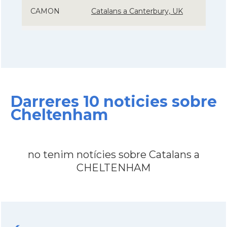
CAMON
Catalans a Canterbury, UK
CAMON
Catalans a Cardiff
CAMON
Catalans a Chelmsford
Darreres 10 noticies sobre
CAMON
Catalans a CHELTENHAM
Cheltenham
CAMON
Catalans a Chester
no tenim notícies sobre Catalans a
CAMON
Catalans a DERRY
CHELTENHAM
CAMON
CATALANS A EDINBURGH
CAMON
Catalans a Enniskillen