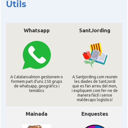
Útils
CAMON
Catalans a EXETER
Catalans a Glasgow -Escòcia -
Whatsapp
SantJording
CAMON
Scotland
CAMON
Catalans a GUERNSEY
CAMON
CATALANS A GUILDFORD
A Catalansalmon gestionem o
A Santjording.com reunim
formem part d'uns 250 grups
les diades de SantJordi
CAMON
Catalans a HEREFORD
de whatsapp, geogràfics i
que es fan arreu del mon,
temàtics
i expliquem com fer-ne de
manera fàcil i sense
CAMON
Catalans a Ipswich
maldecaps logí­stics!
Mainada
Enquestes
CAMON
Catalans a KETTERING