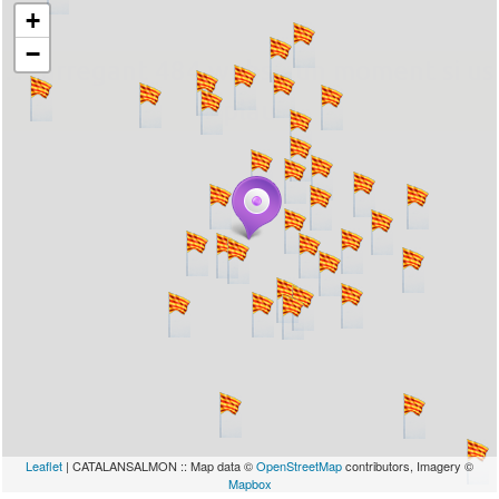
+
−
... carregant 484 webs... un moment si us
plau
Leaflet
| CATALANSALMON :: Map data ©
OpenStreetMap
contributors, Imagery ©
Mapbox