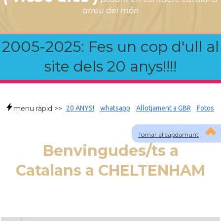
arreu del món
2005-2025: Fes un cop d'ull al
site dels 20 anys!!!!
menu ràpid >>
20 ANYS!
whatsapp
Allotjament a GBR
Fotos
Tornar al capdamunt
Benvingudes/ts a
Catalans a CHELTENHAM