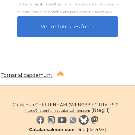
contacta amb nosaltres a info@catalansalmon.com i
l'eliminarem o la modificarem perquè no se't reconegui.
Veure totes les fotos
.
Tornar al capdemunt
Catalans a CHELTENHAM (WEB:288 / CIUTAT: 512) -
[Nseg: 1]
http://Cheltenham.catalansalmon.com
Catalansalmon.com
-
4
.0 [
02·2025
]