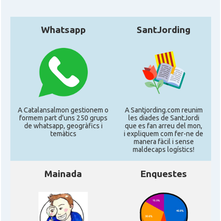
Whatsapp
SantJording
A Catalansalmon gestionem o
A Santjording.com reunim
formem part d'uns 250 grups
les diades de SantJordi
de whatsapp, geogràfics i
que es fan arreu del mon,
temàtics
i expliquem com fer-ne de
manera fàcil i sense
maldecaps logí­stics!
Mainada
Enquestes