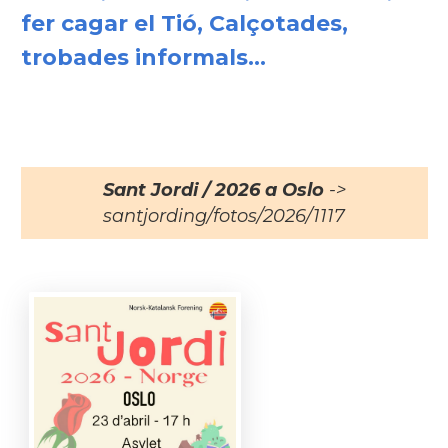
fer cagar el Tió, Calçotades,
trobades informals...
Sant Jordi / 2026 a Oslo
->
santjording/fotos/2026/1117