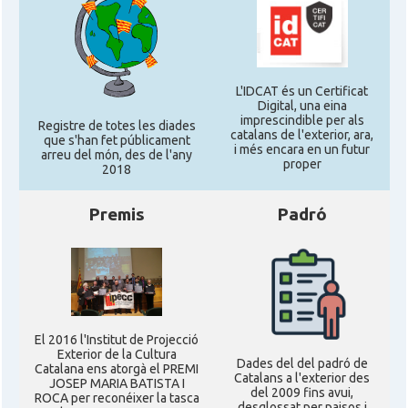
L'IDCAT és un Certificat
Digital, una eina
imprescindible per als
Registre de totes les diades
catalans de l'exterior, ara,
que s'han fet públicament
i més encara en un futur
arreu del món, des de l'any
proper
2018
Premis
Padró
El 2016 l'Institut de Projecció
Exterior de la Cultura
Dades del del padró de
Catalana ens atorgà el PREMI
Catalans a l'exterior des
JOSEP MARIA BATISTA I
del 2009 fins avui,
ROCA per reconéixer la tasca
desglossat per paisos i