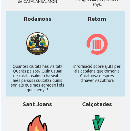
de CATALANSALMON
anys.
Rodamons
Retorn
Quantes ciutats has visitat?
informació sobre ajuts per
Quants paisos? Quin usuari
als catalans que tornen a
de catalansalmon ha visitat
Catalunya despres
més països i cuutats? quins
d'haver viscut fora
son els que mes agraden i els
que menys?
Sant Joans
Calçotades