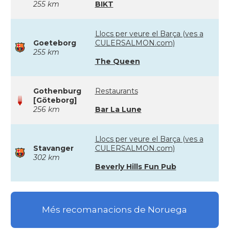
255 km
BIKT
Llocs per veure el Barça (ves a
Goeteborg
CULERSALMON.com)
255 km
The Queen
Gothenburg
Restaurants
[Göteborg]
256 km
Bar La Lune
Llocs per veure el Barça (ves a
Stavanger
CULERSALMON.com)
302 km
Beverly Hills Fun Pub
Més recomanacions de Noruega