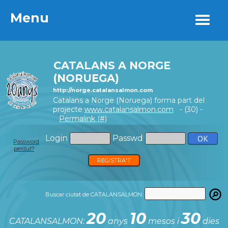
Menu
Menu
CATALANS A NORGE
(NORUEGA)
http://norge.catalansalmon.com
Catalans a Norge (Noruega) forma part del
projecte
www.catalansalmon.com
- (30) -
Permalink (#)
Login
Passwd
Password
perdut?
REGISTRA'T
Buscar ciutat de CATALANSALMON:
20
10
30
CATALANSALMON:
anys
mesos i
dies