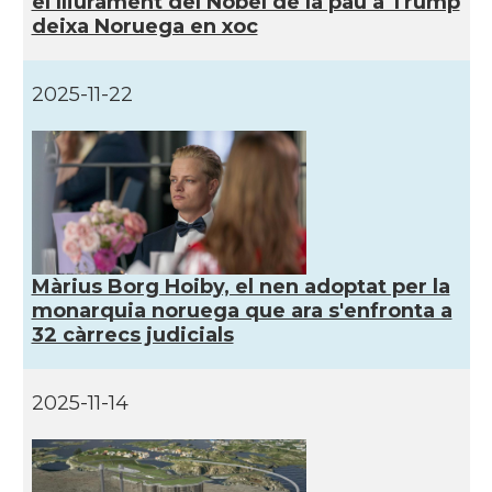
el lliurament del Nobel de la pau a Trump
deixa Noruega en xoc
2025-11-22
Màrius Borg Hoiby, el nen adoptat per la
monarquia noruega que ara s'enfronta a
32 càrrecs judicials
2025-11-14