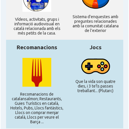
Sistema d'enquestes amb
Ví­deos, activitats, grups i
preguntes relacionades
informació audiovisual en
amb la comunitat catalana
català relacionada amb els
de l'exterior
més petits de la casa.
Recomanacions
Jocs
Que la vida son quatre
dies, i 3 te'ls passes
treballant... (Plutarc)
Recomanacions de
catalansalmon; Restaurants,
Guies Turístics en català,
Hotels, Pubs, Llocs fantàstics,
Llocs on comprar menjar
català, Llocs per veure el
Barça ...