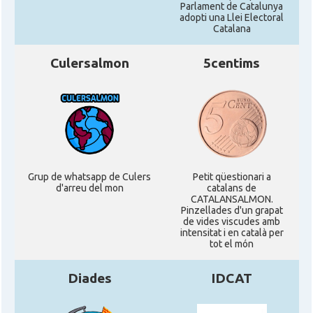
Parlament de Catalunya
adopti una Llei Electoral
Catalana
Culersalmon
5centims
Grup de whatsapp de Culers
Petit qüestionari a
d'arreu del mon
catalans de
CATALANSALMON.
Pinzellades d'un grapat
de vides viscudes amb
intensitat i en català per
tot el món
Diades
IDCAT