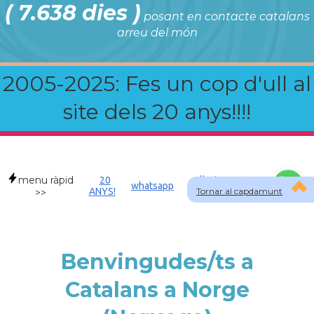
( 7.638 dies )
posant en contacte catalans
arreu del món
2005-2025: Fes un cop d'ull al
site dels 20 anys!!!!
menu ràpid
20
Allotjament a
whatsapp
ANYS!
Tornar al capdamunt
NOR
>>
Benvingudes/ts a
Catalans a Norge