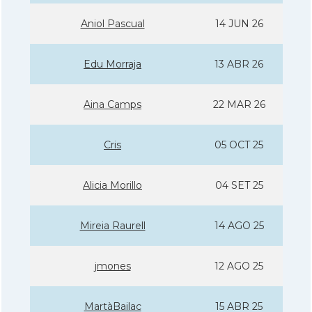
Aniol Pascual
14 JUN 26
Edu Morraja
13 ABR 26
Aina Camps
22 MAR 26
Cris
05 OCT 25
Alicia Morillo
04 SET 25
Mireia Raurell
14 AGO 25
jmones
12 AGO 25
MartàBailac
15 ABR 25