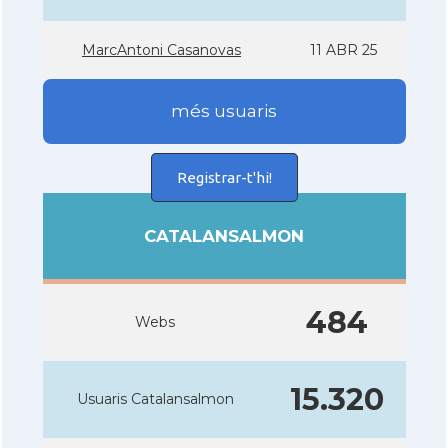
MarcAntoni Casanovas
11 ABR 25
més usuaris
Registrar-t'hi!
CATALANSALMON
484
Webs
15.320
Usuaris Catalansalmon