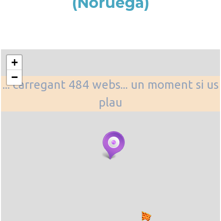
(Noruega)
+
−
... carregant 484 webs... un moment si us
plau