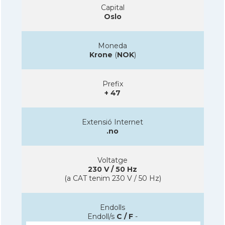
Capital
Oslo
Moneda
Krone
(
NOK
)
Prefix
+ 47
Extensió Internet
.no
Voltatge
230 V / 50 Hz
(a CAT tenim 230 V / 50 Hz)
Endolls
Endoll/s
C / F
-