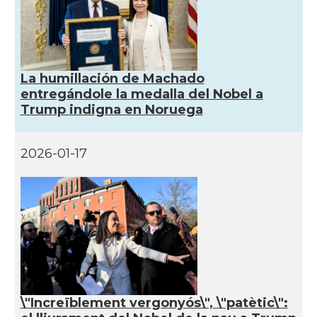
La humillación de Machado
entregándole la medalla del Nobel a
Trump indigna en Noruega
2026-01-17
\"Increïblement vergonyós\", \"patètic\":