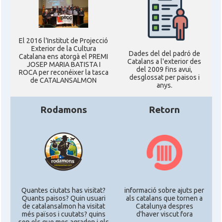
El 2016 l'Institut de Projecció
Exterior de la Cultura
Dades del del padró de
Catalana ens atorgà el PREMI
Catalans a l'exterior des
JOSEP MARIA BATISTA I
del 2009 fins avui,
ROCA per reconéixer la tasca
desglossat per paisos i
de CATALANSALMON
anys.
Rodamons
Retorn
Quantes ciutats has visitat?
informació sobre ajuts per
Quants paisos? Quin usuari
als catalans que tornen a
de catalansalmon ha visitat
Catalunya despres
més països i cuutats? quins
d'haver viscut fora