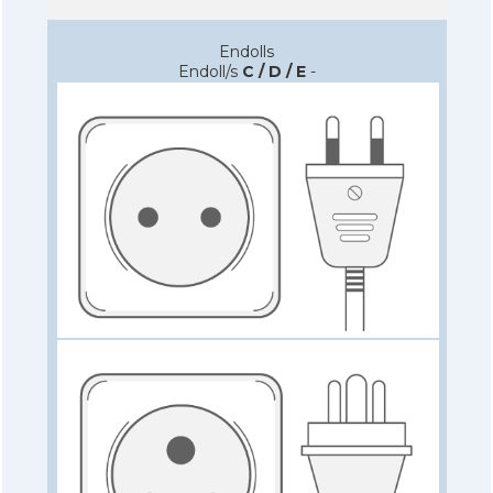
Endolls
Endoll/s
C / D / E
-