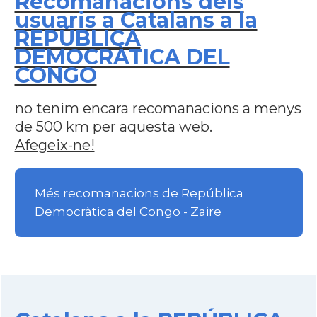
Recomanacions dels
usuaris a Catalans a la
REPÚBLICA
DEMOCRÀTICA DEL
CONGO
no tenim encara recomanacions a menys
de 500 km per aquesta web.
Afegeix-ne!
Més recomanacions de República
Democràtica del Congo - Zaire