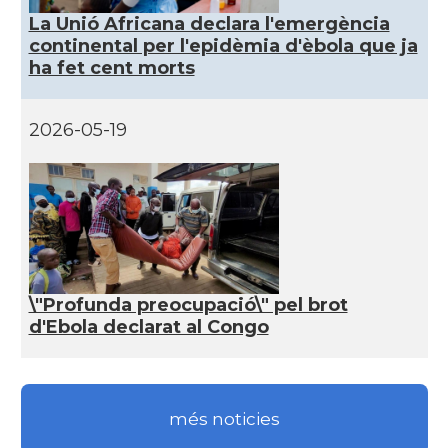
La Unió Africana declara l'emergència
continental per l'epidèmia d'èbola que ja
ha fet cent morts
2026-05-19
\"Profunda preocupació\" pel brot
d'Ebola declarat al Congo
més noticies