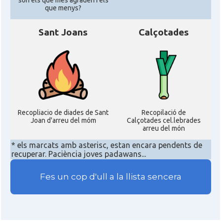
son els que mes agraden i els
que menys?
Sant Joans
Calçotades
Recopliacio de diades de Sant
Recopilació de
Joan d'arreu del móm
Calçotades cel.lebrades
arreu del món
* els marcats amb asterisc, estan encara pendents de
recuperar. Paciència joves padawans...
Fes un cop d'ull a la llista sencera