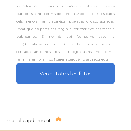
les fotos són de producció pròpia o extretes de webs
públiques amb permís dels organitzadors.
Totes les cares
dels menors han d'aparèixer pixelades o distorsionades
,
llevat que els pares ens hagin autoritzar explícitament a
publicar-les. Si no és així fes-nos-ho saber a
info@catalansalmon.com. Si hi surts i no vols aparèixer,
contacta amb nosaltres a info@catalansalmon.com i
l'eliminarem o la modificarem perquè no se't reconegui.
Veure totes les fotos
.
Tornar al capdemunt