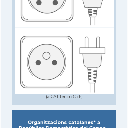
(a CAT tenim C i F)
Organitzacions catalanes* a