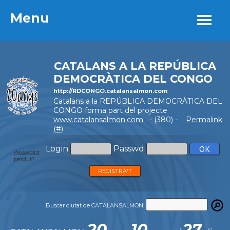
Menu
Menu
CATALANS A LA REPÚBLICA
DEMOCRÀTICA DEL CONGO
http://RDCONGO.catalansalmon.com
Catalans a la REPÚBLICA DEMOCRÀTICA DEL
CONGO forma part del projecte
www.catalansalmon.com
- (380) -
Permalink
(#)
Login
Passwd
Password
perdut?
REGISTRA'T
Buscar ciutat de CATALANSALMON:
20
10
27