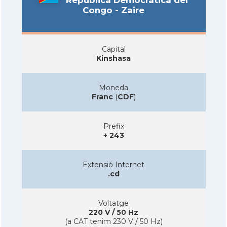
República Democràtica del
Congo - Zaire
Capital
Kinshasa
Moneda
Franc
(
CDF
)
Prefix
+ 243
Extensió Internet
.cd
Voltatge
220 V / 50 Hz
(a CAT tenim 230 V / 50 Hz)