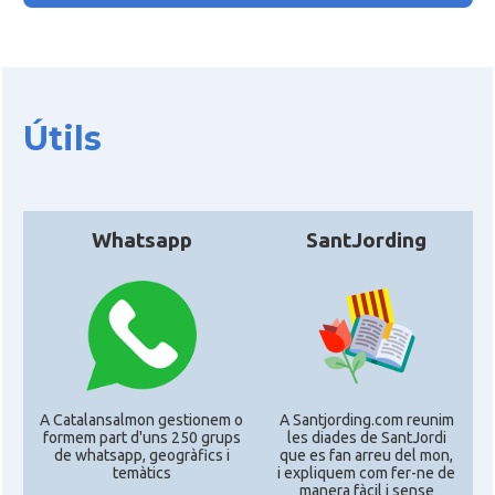
Útils
Whatsapp
SantJording
A Catalansalmon gestionem o
A Santjording.com reunim
formem part d'uns 250 grups
les diades de SantJordi
de whatsapp, geogràfics i
que es fan arreu del mon,
temàtics
i expliquem com fer-ne de
manera fàcil i sense