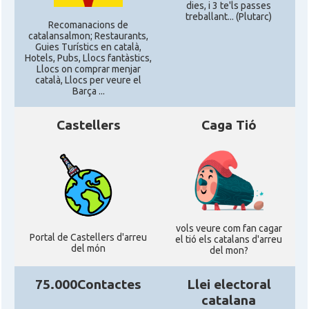
dies, i 3 te'ls passes
treballant... (Plutarc)
Recomanacions de
catalansalmon; Restaurants,
Guies Turístics en català,
Hotels, Pubs, Llocs fantàstics,
Llocs on comprar menjar
català, Llocs per veure el
Barça ...
Castellers
Caga Tió
vols veure com fan cagar
Portal de Castellers d'arreu
el tió els catalans d'arreu
del món
del mon?
75.000Contactes
Llei electoral
catalana