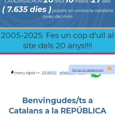
CATALANSALMON:
anys
mesos i
dies
( 7.635 dies )
posant en contacte catalans
arreu del món
2005-2025: Fes un cop d'ull al
site dels 20 anys!!!!
Tornar al capdamunt
menu ràpid >>
20 ANYS!
whatsapp
faqs
Benvingudes/ts a
Catalans a la REPÚBLICA