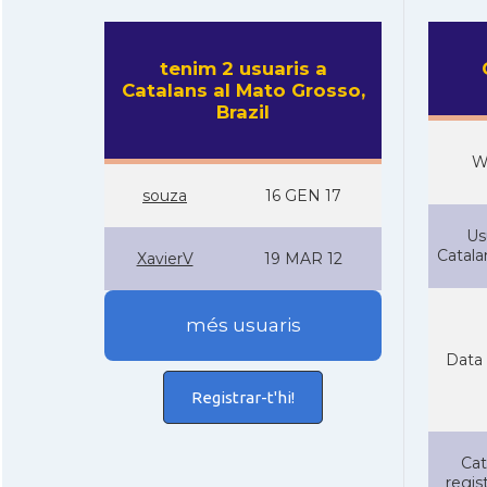
tenim 2 usuaris a
Catalans al Mato Grosso,
Brazil
W
souza
16 GEN 17
Us
Catal
XavierV
19 MAR 12
més usuaris
Data 
Registrar-t'hi!
Cat
regist