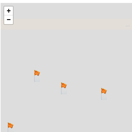
+
−
..