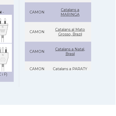
Catalans a
N
-
CAMON
MARINGA
Catalans al Mato
CAMON
Grosso, Brazil
Catalans a Natal,
CAMON
Brasil
CAMON
Catalans a PARATY
 i F)
Catalans a
CAMON
PORTOALEGRE
CAMON
Catalans a RECIFE