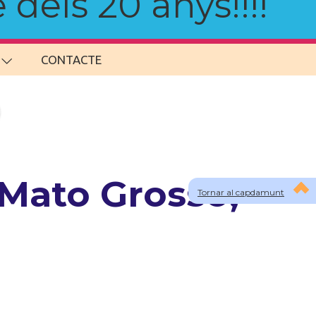
 dels 20 anys!!!!
CONTACTE
 Mato Grosso,
Tornar al capdamunt