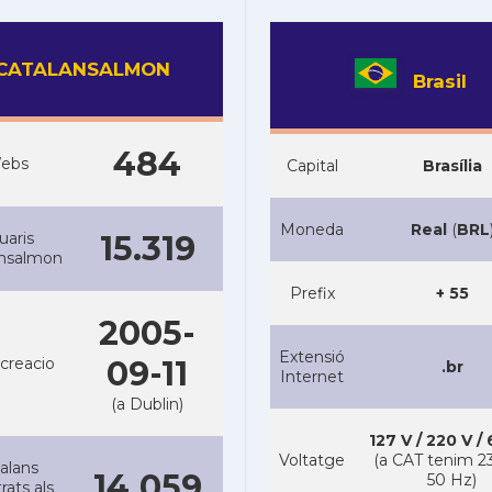
CATALANSALMON
Brasil
484
ebs
Capital
Brasília
Moneda
Real
(
BRL
uaris
15.319
ansalmon
Prefix
+ 55
2005-
Extensió
creacio
09-11
.br
Internet
(a Dublin)
127 V / 220 V /
Voltatge
(a CAT tenim 23
alans
14.059
50 Hz)
rats als