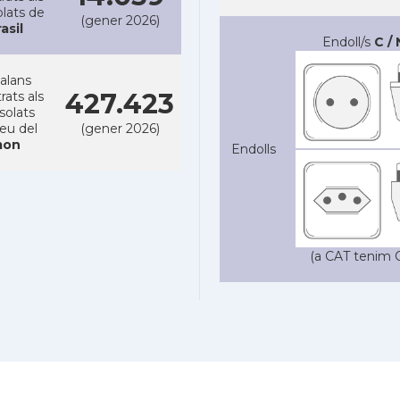
lats de
(gener 2026)
asil
Endoll/s
C / 
alans
427.423
rats als
solats
reu del
(gener 2026)
on
Endolls
(a CAT tenim C