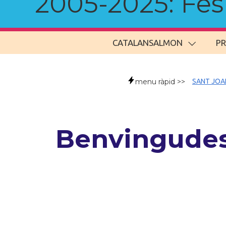
2005-2025: Fes u
CATALANSALMON
P
menu ràpid >>
SANT JOA
Benvingudes/