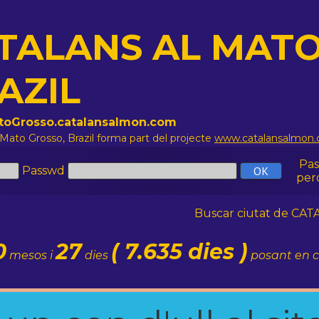
TALANS AL MATO
AZIL
atoGrosso.catalansalmon.com
 Mato Grosso, Brazil forma part del projecte
www.catalansalmon
Pa
Passwd
per
Buscar ciutat de C
0
27
( 7.635 dies )
mesos i
dies
posant en c