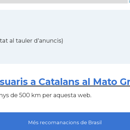
at al tauler d'anuncis)
aris a Catalans al Mato Gros
nys de 500 km per aquesta web.
Més recomanacions de Brasil