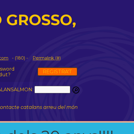
 GROSSO,
.com
- (180) -
Permalink (#)
ssword
REGISTRA'T
dut?
ATALANSALMON:
ontacte catalans arreu del món