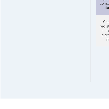
conso
Br
Cat
regist
con
d'ar
m