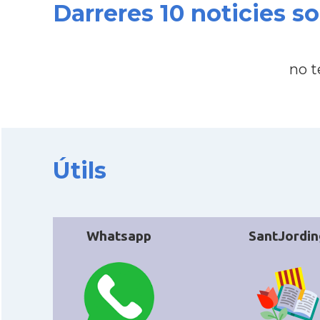
Darreres 10 noticies s
no t
Útils
Whatsapp
SantJordin