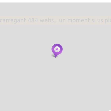
. carregant 484 webs... un moment si us p