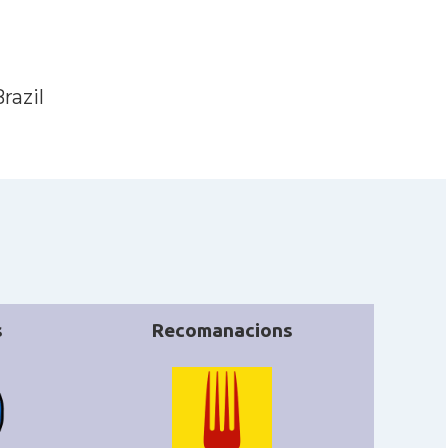
Catalans a RIO DE
CAMON
JANEIRO
Catalans a Salvador
razil
CAMON
de Bahia
Catalans a São
CAMON
Lourenço
CATALANS A SAO
CAMON
PAULO
Associação Cultural
Casal
s
Recomanacions
Catalonia
Instituto Brasileiro
Casal
de Filosofia e Ciência
"Raimundo Lúlio\"