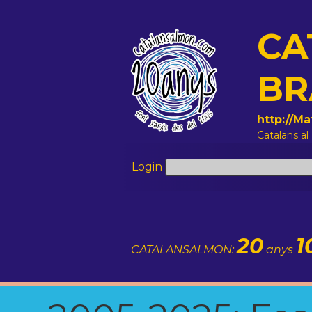
CA
BR
http://M
Catalans al
Login
20
1
CATALANSALMON:
anys