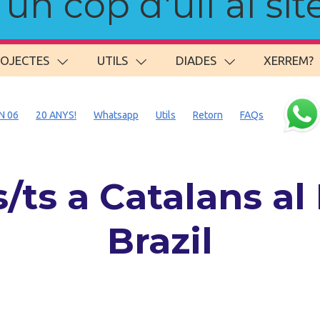
n cop d'ull al site
ROJECTES
UTILS
DIADES
XERREM?
N 06
20 ANYS!
Whatsapp
Utils
Retorn
FAQs
ts a Catalans al
Brazil