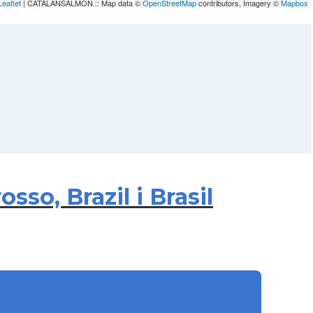
Leaflet
| CATALANSALMON :: Map data ©
OpenStreetMap
contributors, Imagery ©
Mapbox
so, Brazil i Brasil