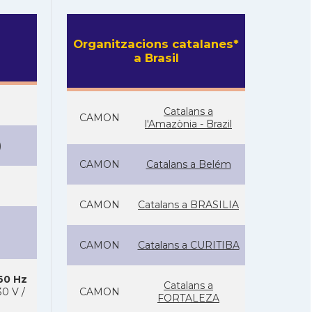
Organitzacions catalanes*
a Brasil
Catalans a
CAMON
l'Amazònia - Brazil
)
CAMON
Catalans a Belém
CAMON
Catalans a BRASILIA
CAMON
Catalans a CURITIBA
 60 Hz
Catalans a
0 V /
CAMON
FORTALEZA