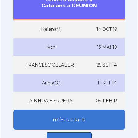
Catalans a REUNION
HelenaM
14 OCT 19
Ivan
13 MAI 19
FRANCESC GELABERT
25 SET 14
AnnaQC
11 SET 13
AINHOA HERRERA
04 FEB 13
més usuaris