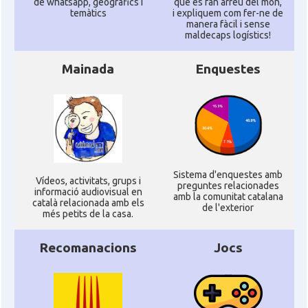
de whatsapp, geogràfics i
que es fan arreu del mon,
temàtics
i expliquem com fer-ne de
manera fàcil i sense
maldecaps logí­stics!
Mainada
Enquestes
Sistema d'enquestes amb
Ví­deos, activitats, grups i
preguntes relacionades
informació audiovisual en
amb la comunitat catalana
català relacionada amb els
de l'exterior
més petits de la casa.
Recomanacions
Jocs