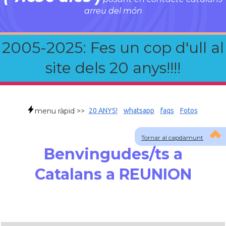
arreu del món
2005-2025: Fes un cop d'ull al
site dels 20 anys!!!!
menu ràpid >>
20 ANYS!
whatsapp
faqs
Fotos
Tornar al capdamunt
Benvingudes/ts a
Catalans a REUNION