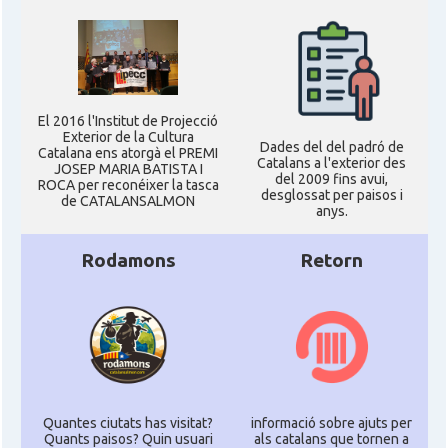
El 2016 l'Institut de Projecció
Exterior de la Cultura
Dades del del padró de
Catalana ens atorgà el PREMI
Catalans a l'exterior des
JOSEP MARIA BATISTA I
del 2009 fins avui,
ROCA per reconéixer la tasca
desglossat per paisos i
de CATALANSALMON
anys.
Rodamons
Retorn
Quantes ciutats has visitat?
informació sobre ajuts per
Quants paisos? Quin usuari
als catalans que tornen a