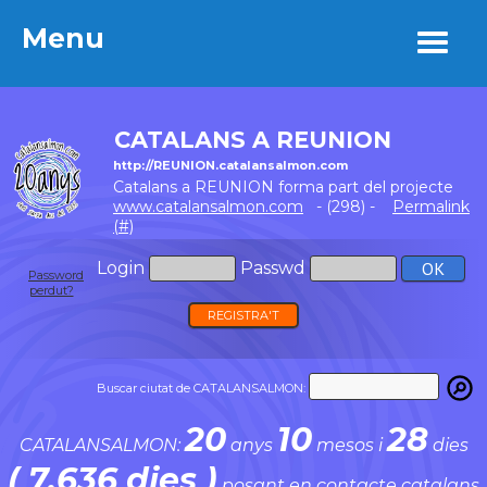
Menu
Menu
CATALANS A REUNION
http://REUNION.catalansalmon.com
Catalans a REUNION forma part del projecte
www.catalansalmon.com
- (298) -
Permalink
(#)
Login
Passwd
Password
perdut?
REGISTRA'T
Buscar ciutat de CATALANSALMON:
20
10
28
CATALANSALMON:
anys
mesos i
dies
( 7.636 dies )
posant en contacte catalans