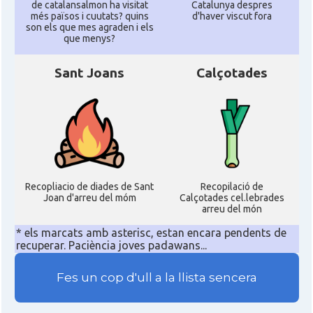
de catalansalmon ha visitat
Catalunya despres
més països i cuutats? quins
d'haver viscut fora
son els que mes agraden i els
que menys?
Sant Joans
Calçotades
Recopliacio de diades de Sant
Recopilació de
Joan d'arreu del móm
Calçotades cel.lebrades
arreu del món
* els marcats amb asterisc, estan encara pendents de
recuperar. Paciència joves padawans...
Fes un cop d'ull a la llista sencera