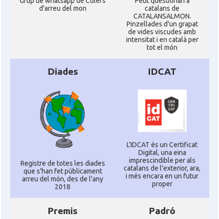
Grup de whatsapp de Culers
Petit qüestionari a
d'arreu del mon
catalans de
CATALANSALMON.
Pinzellades d'un grapat
de vides viscudes amb
intensitat i en català per
tot el món
Diades
IDCAT
L'IDCAT és un Certificat
Digital, una eina
imprescindible per als
Registre de totes les diades
catalans de l'exterior, ara,
que s'han fet públicament
i més encara en un futur
arreu del món, des de l'any
proper
2018
Premis
Padró