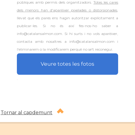
públiques amb permís dels organitzadors.
Totes les cares
dels menors han d'aparèixer pixelades o distorsionades
,
llevat que els pares ens hagin autoritzar explícitament a
publicar-les. Si no és així fes-nos-ho saber a
info@catalansalmon.com. Si hi surts i no vols aparèixer,
contacta amb nosaltres a info@catalansalmon.com i
l'eliminarem o la modificarem perquè no se't reconegui.
Veure totes les fotos
.
Tornar al capdemunt