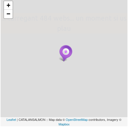
+
−
... carregant 484 webs... un moment si us
plau
Leaflet
| CATALANSALMON :: Map data ©
OpenStreetMap
contributors, Imagery ©
Mapbox