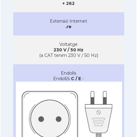
+ 262
Extensió Internet
.re
Voltatge
230 V / 50 Hz
(a CAT tenim 230 V / 50 Hz)
Endolls
Endoll/s
C / E
-