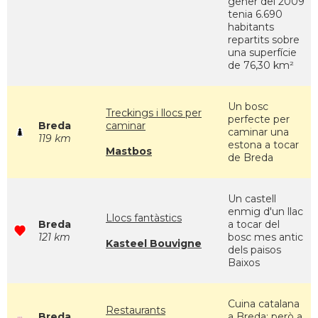
gener del 2009
tenia 6.690
habitants
repartits sobre
una superfície
de 76,30 km²
Un bosc
Treckings i llocs per
perfecte per
Breda
caminar
caminar una
119 km
estona a tocar
Mastbos
de Breda
Un castell
enmig d'un llac
Llocs fantàstics
Breda
a tocar del
121 km
bosc mes antic
Kasteel Bouvigne
dels paisos
Baixos
Cuina catalana
Restaurants
Breda
a Breda; però a