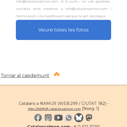
info@catalansalmon.com. Si hi surts i no vols aparèixer,
contacta amb nosaltres a info@catalansalmon.com i
l'eliminarem o la modificarem perquè no se't reconegui.
Veure totes les fotos
.
Tornar al capdemunt
Catalans a NAMUR (WEB:299 / CIUTAT: 182) -
[Nseg: 1]
http://NAMUR.catalansalmon.com
Catalansalmon.com
-
4
.0 [
02·2025
]