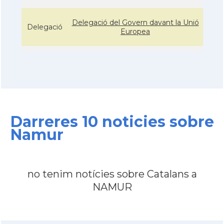
Delegació del Govern davant la Unió
Delegació
Europea
Consolat
Consolat general a Brusselles
Ambaixada
Ambaixada espanyola a Bèlgica
* + ambaixades i consolats
Darreres 10 noticies sobre
Namur
no tenim notícies sobre Catalans a
NAMUR