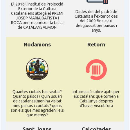
El 2016 l'Institut de Projecció
Exterior de la Cultura
Dades del del padró de
Catalana ens atorgà el PREMI
Catalans a l'exterior des
JOSEP MARIA BATISTA I
del 2009 fins avui,
ROCA per reconéixer la tasca
desglossat per paisos i
de CATALANSALMON
anys.
Rodamons
Retorn
Quantes ciutats has visitat?
informació sobre ajuts per
Quants paisos? Quin usuari
als catalans que tornen a
de catalansalmon ha visitat
Catalunya despres
més països i cuutats? quins
d'haver viscut fora
son els que mes agraden i els
que menys?
Sant Joans
Calçotades