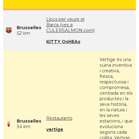
Llocs per veure el
Barça (ves a
Brusselles
CULERSALMON.com)
52 km
KITTY OsHEAs
Vertige és una
cuina inventiva
i creativa,
fresca,
respectuosa i
compromesa,
centrada en els
productes i la
seva història,
en la natura i
les seves
Restaurants
Brusselles
estacions, i que
54 km
evoluciona
vertige
segons cada
collita. Vertige