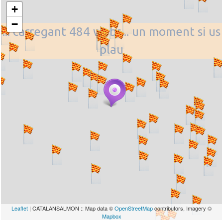
+
−
... carregant 484 webs... un moment si us
plau
Leaflet
| CATALANSALMON :: Map data ©
OpenStreetMap
contributors, Imagery ©
Mapbox