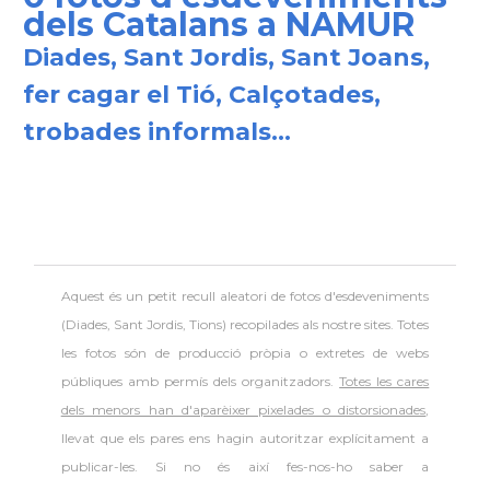
dels Catalans a NAMUR
Diades, Sant Jordis, Sant Joans,
fer cagar el Tió, Calçotades,
trobades informals...
Aquest és un petit recull aleatori de
fotos d'esdeveniments
(Diades, Sant Jordis, Tions) recopilades als nostre sites. Totes
les fotos són de producció pròpia o extretes de webs
públiques amb permís dels organitzadors.
Totes les cares
dels menors han d'aparèixer pixelades o distorsionades
,
llevat que els pares ens hagin autoritzar explícitament a
publicar-les. Si no és així fes-nos-ho saber a