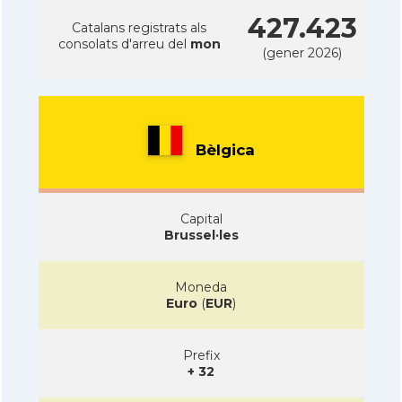
427.423
Catalans registrats als
consolats d'arreu del
mon
(gener 2026)
Bèlgica
Capital
Brussel·les
Moneda
Euro
(
EUR
)
Prefix
+ 32