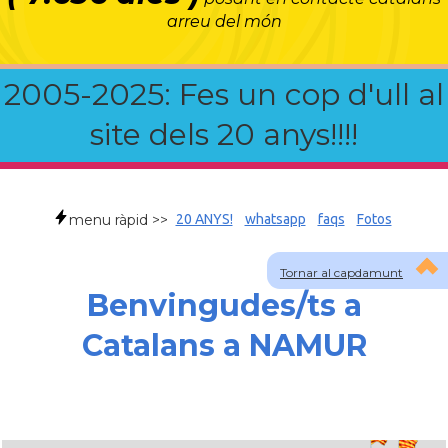
arreu del món
2005-2025: Fes un cop d'ull al
site dels 20 anys!!!!
menu ràpid >>
20 ANYS!
whatsapp
faqs
Fotos
Tornar al capdamunt
Benvingudes/ts a
Catalans a NAMUR