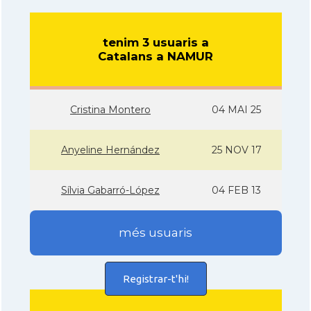
tenim 3 usuaris a
Catalans a NAMUR
Cristina Montero
04 MAI 25
Anyeline Hernández
25 NOV 17
Sí­lvia Gabarró-López
04 FEB 13
més usuaris
Registrar-t'hi!