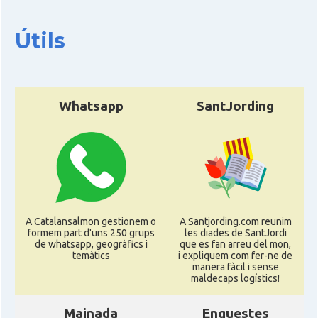
Útils
Whatsapp
SantJording
A Catalansalmon gestionem o
A Santjording.com reunim
formem part d'uns 250 grups
les diades de SantJordi
de whatsapp, geogràfics i
que es fan arreu del mon,
temàtics
i expliquem com fer-ne de
manera fàcil i sense
maldecaps logí­stics!
Mainada
Enquestes