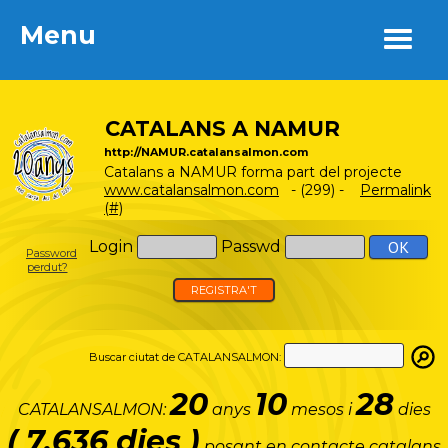
Menu
Menu
CATALANS A NAMUR
http://NAMUR.catalansalmon.com
Catalans a NAMUR forma part del projecte
www.catalansalmon.com
- (299) -
Permalink
(#)
Login
Passwd
Password
perdut?
REGISTRA'T
Buscar ciutat de CATALANSALMON:
20
10
28
CATALANSALMON:
anys
mesos i
dies
( 7.636 dies )
posant en contacte catalans