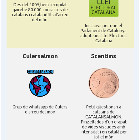
Des del 2005,hem recopilat
gairebé 80.000 contactes de
catalans i catalanòfils d'arreu
del món.
Iniciativa per que el
Parlament de Catalunya
adopti una Llei Electoral
Catalana
Culersalmon
5centims
Grup de whatsapp de Culers
Petit qüestionari a
d'arreu del mon
catalans de
CATALANSALMON.
Pinzellades d'un grapat
de vides viscudes amb
intensitat i en català per
tot el món