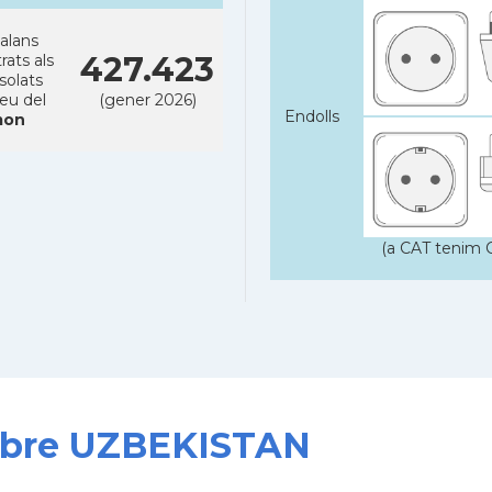
alans
427.423
rats als
solats
reu del
(gener 2026)
Endolls
on
(a CAT tenim C
sobre UZBEKISTAN