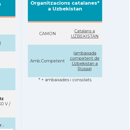
Organitzacions catalanes*
n
a Uzbekistan
t
Catalans a
CAMON
UZBEKISTAN
)
(ambaixada
competent de
Amb.Competent
Uzbekistan a
Rússia)
* + ambaixades i consolats
Hz
0 V /
F
-