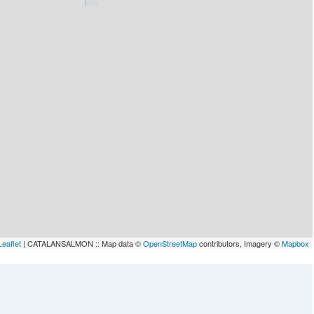
Leaflet
| CATALANSALMON :: Map data ©
OpenStreetMap
contributors, Imagery ©
Mapbox