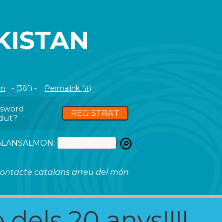
KISTAN
om
- (381) -
Permalink (#)
ssword
REGISTRA'T
dut?
ATALANSALMON:
ontacte catalans arreu del món
 dels 20 anys!!!!