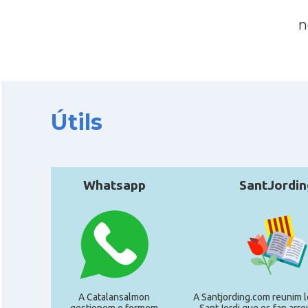
n
Útils
Whatsapp
SantJordin
A Catalansalmon
A Santjording.com reunim l