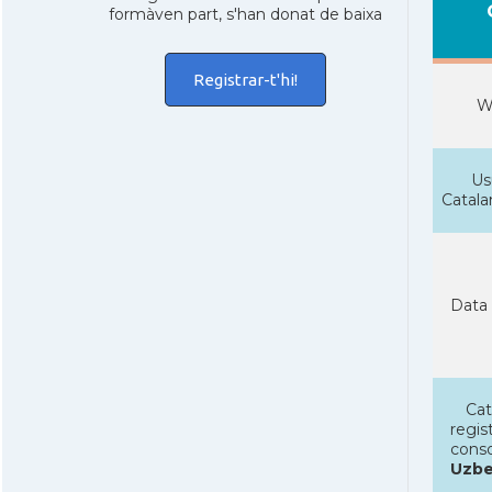
formàven part, s'han donat de baixa
Registrar-t'hi!
W
Us
Catal
Data 
Cat
regist
conso
Uzbe