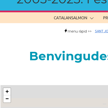
CATALANSALMON
P
menu ràpid >>
SANT JO
Benvingudes
+
−
..