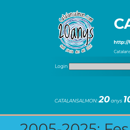
C
http:
Catalan
Login
20
1
CATALANSALMON:
anys
2005-2025: Fes u