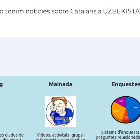
o tenim notícies sobre Catalans a UZBEKIST
g
Mainada
Enqueste
Sistema d'enqueste
es diades de
Ví­deos, activitats, grups i
preguntes relacionade