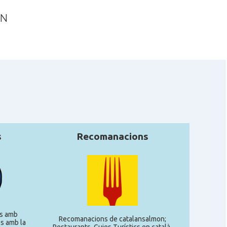
AN
s
Recomanacions
s amb
Recomanacions de catalansalmon;
s amb la