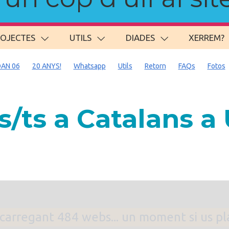
ROJECTES
UTILS
DIADES
XERREM?
AN 06
20 ANYS!
Whatsapp
Utils
Retorn
FAQs
Fotos
/ts a Catalans 
. carregant 484 webs... un moment si us p