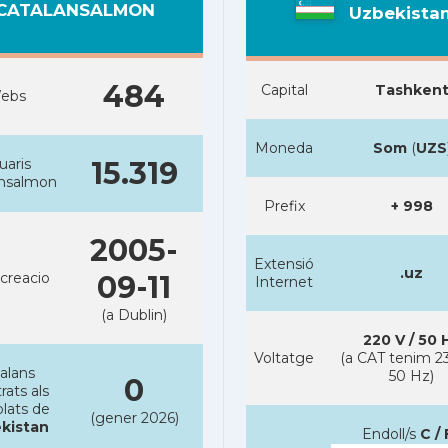
CATALANSALMON
Uzbekista
484
Capital
Tashken
ebs
Moneda
Som
(
UZS
uaris
15.319
ansalmon
Prefix
+ 998
2005-
Extensió
.uz
creacio
09-11
Internet
(a Dublin)
220 V / 50 
Voltatge
(a CAT tenim 23
alans
50 Hz)
0
rats als
lats de
(gener 2026)
kistan
Endoll/s
C / 