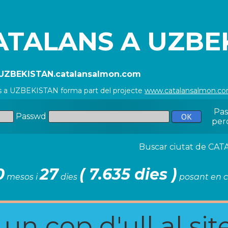
ATALANS A UZBE
//UZBEKISTAN.catalansalmon.com
s a UZBEKISTAN forma part del projecte
www.catalansalmon.c
Pa
Passwd
per
Buscar ciutat de C
0
27
( 7.635 dies )
mesos i
dies
posant en c
n cop d'ull al site