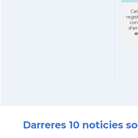
Cat
regist
con
d'ar
m
Darreres 10 noticies 