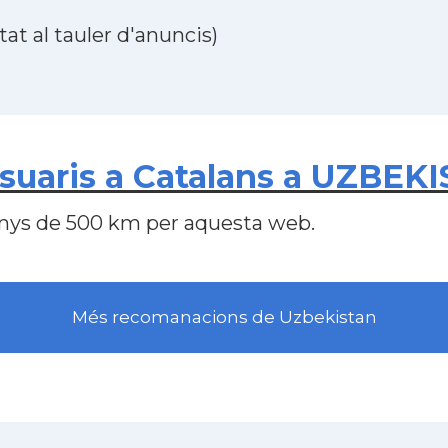
at al tauler d'anuncis)
suaris a Catalans a UZBEK
nys de 500 km per aquesta web.
Més recomanacions de Uzbekistan