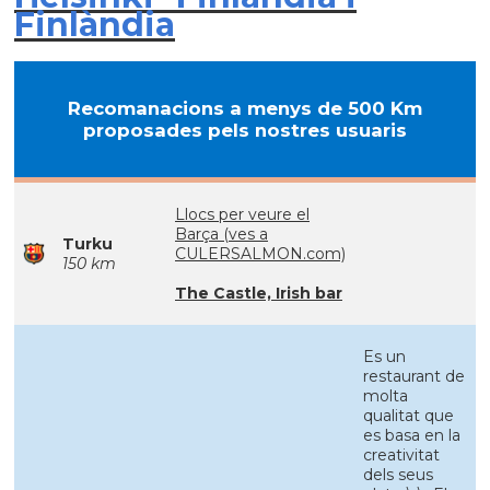
Finlàndia
Recomanacions a menys de 500 Km
proposades pels nostres usuaris
Llocs per veure el
Barça (ves a
Turku
CULERSALMON.com)
150 km
The Castle, Irish bar
Es un
restaurant de
molta
qualitat que
es basa en la
creativitat
dels seus