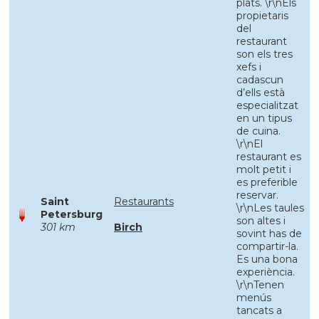
plats. \r\nEls
propietaris
del
restaurant
son els tres
xefs i
cadascun
d’ells està
especialitzat
en un tipus
de cuina.
\r\nEl
restaurant es
molt petit i
es preferible
reservar.
Saint
Restaurants
\r\nLes taules
Petersburg
son altes i
301 km
Birch
sovint has de
compartir-la.
Es una bona
experiència.
\r\nTenen
menús
tancats a