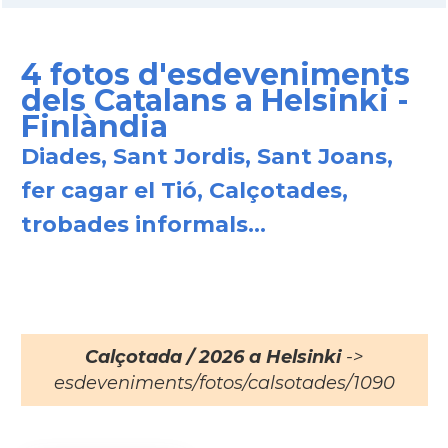
4 fotos d'esdeveniments
dels Catalans a Helsinki -
Finlàndia
Diades, Sant Jordis, Sant Joans,
fer cagar el Tió, Calçotades,
trobades informals...
Calçotada / 2026 a Helsinki
->
esdeveniments/fotos/calsotades/1090