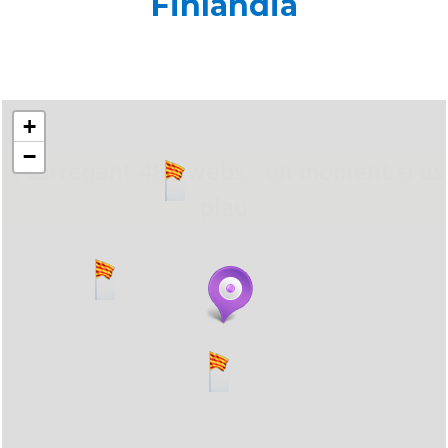
Finlàndia
+
−
... carregant 484 webs... un moment si us
plau