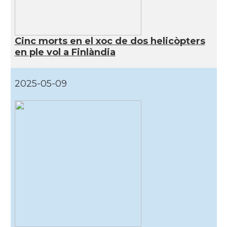
Cinc morts en el xoc de dos helicòpters
en ple vol a Finlàndia
2025-05-09