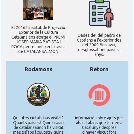
El 2016 l'Institut de Projecció
Exterior de la Cultura
Dades del del padró de
Catalana ens atorgà el PREMI
Catalans a l'exterior des
JOSEP MARIA BATISTA I
del 2009 fins avui,
ROCA per reconéixer la tasca
desglossat per paisos i
de CATALANSALMON
anys.
Rodamons
Retorn
Quantes ciutats has visitat?
informació sobre ajuts per
Quants paisos? Quin usuari
als catalans que tornen a
de catalansalmon ha visitat
Catalunya despres
més països i cuutats? quins
d'haver viscut fora