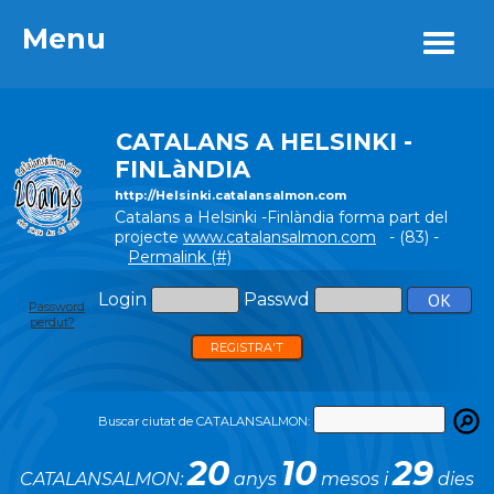
Menu
Menu
CATALANS A HELSINKI -
FINLàNDIA
http://Helsinki.catalansalmon.com
Catalans a Helsinki -Finlàndia forma part del
projecte
www.catalansalmon.com
- (83) -
Permalink (#)
Login
Passwd
Password
perdut?
REGISTRA'T
Buscar ciutat de CATALANSALMON:
20
10
29
CATALANSALMON:
anys
mesos i
dies