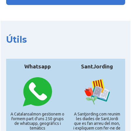
Útils
Whatsapp
SantJording
A Catalansalmon gestionem o
A Santjording.com reunim
formem part d'uns 250 grups
les diades de SantJordi
de whatsapp, geogràfics i
que es fan arreu del mon,
temàtics
i expliquem com fer-ne de