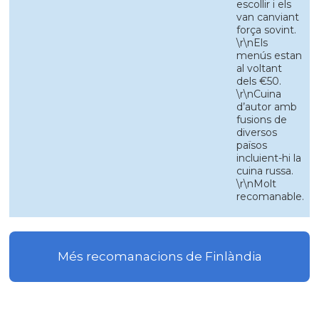
escollir i els
van canviant
força sovint.
\r\nEls
menús estan
al voltant
dels €50.
\r\nCuina
d’autor amb
fusions de
diversos
països
incluient-hi la
cuina russa.
\r\nMolt
recomanable.
Més recomanacions de Finlàndia