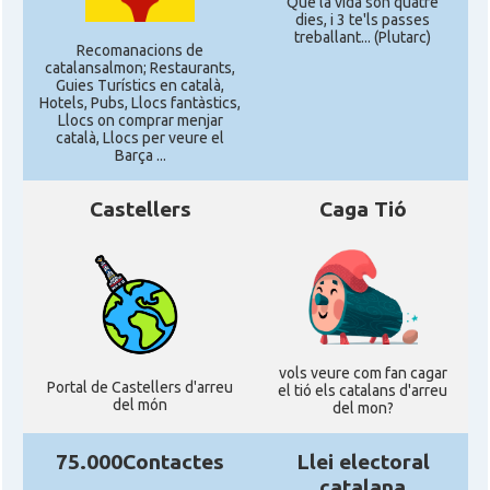
Que la vida son quatre
dies, i 3 te'ls passes
treballant... (Plutarc)
Recomanacions de
catalansalmon; Restaurants,
Guies Turístics en català,
Hotels, Pubs, Llocs fantàstics,
Llocs on comprar menjar
català, Llocs per veure el
Barça ...
Castellers
Caga Tió
vols veure com fan cagar
Portal de Castellers d'arreu
el tió els catalans d'arreu
del món
del mon?
75.000Contactes
Llei electoral
catalana