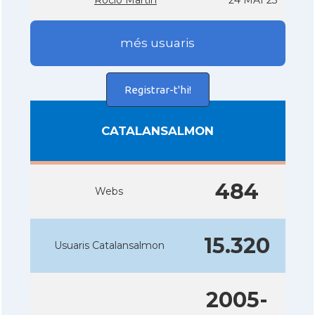
Rocí­o Martí­n
24 MAI 23
més usuaris
Registrar-t'hi!
CATALANSALMON
484
Webs
15.320
Usuaris Catalansalmon
2005-