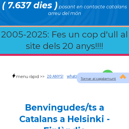
( 7.637 dies )
posant en contacte catalans
arreu del món
2005-2025: Fes un cop d'ull al
site dels 20 anys!!!!
menu ràpid >>
20 ANYS!
whatsapp
faqs
Tornar al capdamunt
Benvingudes/ts a
Catalans a Helsinki -