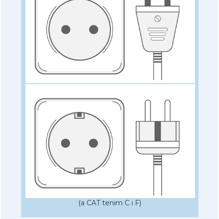
(a CAT tenim C i F)