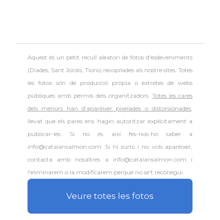
Aquest és un petit recull aleatori de
fotos d'esdeveniments
(Diades, Sant Jordis, Tions) recopilades als nostre sites. Totes
les fotos són de producció pròpia o extretes de webs
públiques amb permís dels organitzadors.
Totes les cares
dels menors han d'aparèixer pixelades o distorsionades
,
llevat que els pares ens hagin autoritzar explícitament a
publicar-les. Si no és així fes-nos-ho saber a
info@catalansalmon.com. Si hi surts i no vols aparèixer,
contacta amb nosaltres a info@catalansalmon.com i
l'eliminarem o la modificarem perquè no se't reconegui.
Veure totes les fotos
.