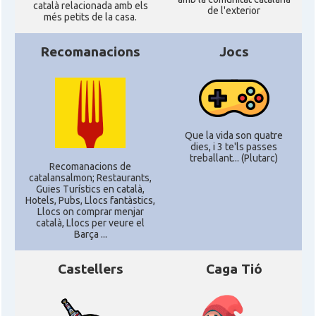
Catalans a Philadelphia,
català relacionada amb els
CAMON
de l'exterior
Pennsylvania, USA
més petits de la casa.
Recomanacions
Jocs
CAMON
Catalans a PHOENIX
CAMON
Catalans a Portland (OR)
Que la vida son quatre
CAMON
Catalans a PROVIDENCE
dies, i 3 te'ls passes
treballant... (Plutarc)
Recomanacions de
CAMON
Catalans a RENO
catalansalmon; Restaurants,
Guies Turístics en català,
Hotels, Pubs, Llocs fantàstics,
Llocs on comprar menjar
CAMON
Catalans a SAINT LOUIS
català, Llocs per veure el
Barça ...
CAMON
Catalans a San Antonio - Texas
Castellers
Caga Tió
CAMON
Catalans a San Diego