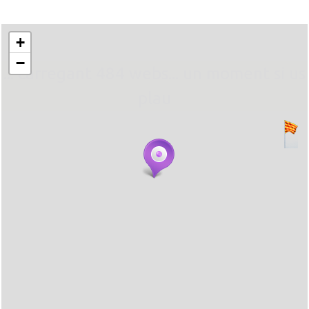
+
−
... carregant 484 webs... un moment si us
plau