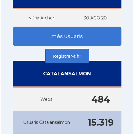
Núria Archer
30 AGO 20
més usuaris
Registrar-t'hi!
CATALANSALMON
484
Webs
15.319
Usuaris Catalansalmon