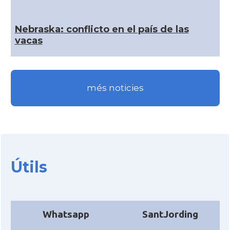
CAMON
Catalans a IOWA
Nebraska: conflicto en el paí­s de las
vacas
CAMON
Catalans a IRVINE
CAMON
Catalans a Jacksonville
més noticies
CAMON
Catalans a Kentucky
CAMON
Catalans a Las Vegas
Útils
CAMON
Catalans a Los Angeles
CAMON
Catalans a Maine, USA
Whatsapp
SantJording
CAMON
Catalans a MIAMI