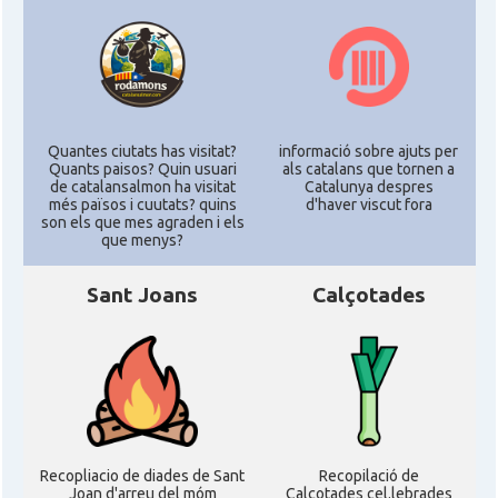
Acció
ACCIÓ Miami
Delegació del Govern als Estats
Delegació
Units i Canadà (New York)
Quantes ciutats has visitat?
informació sobre ajuts per
Quants paisos? Quin usuari
als catalans que tornen a
de catalansalmon ha visitat
Catalunya despres
Delegació del Govern als Estats
Delegació
més països i cuutats? quins
d'haver viscut fora
Units i Canadà (Washington)
son els que mes agraden i els
que menys?
Consolat
Consolat general a Boston
Sant Joans
Calçotades
Consolat
Consolat general a Chicago
Consolat
Consolat general a Houston
Consolat
Consolat general a Los Angeles
Recopliacio de diades de Sant
Recopilació de
Joan d'arreu del móm
Calçotades cel.lebrades