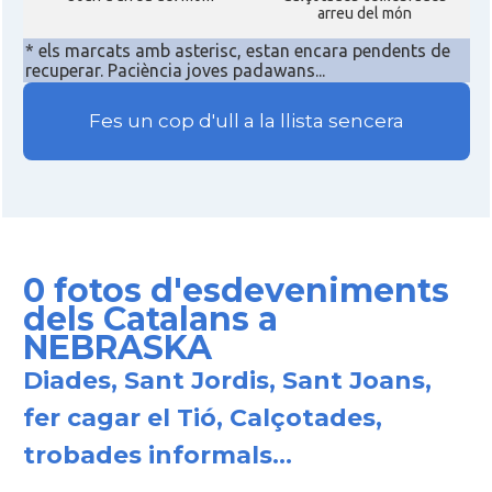
arreu del món
Consolat
Consolat general a Miami
* els marcats amb asterisc, estan encara pendents de
recuperar. Paciència joves padawans...
Consolat
Consolat general a New York City
Fes un cop d'ull a la llista sencera
Consolat
Consolat general a San Francisco
Consolat
Consolat general a Washington
0 fotos d'esdeveniments
Ambaixada espanyola a Estats Units
Ambaixada
dels Catalans a
d'Amèrica
NEBRASKA
* + ambaixades i consolats
Diades, Sant Jordis, Sant Joans,
fer cagar el Tió, Calçotades,
trobades informals...