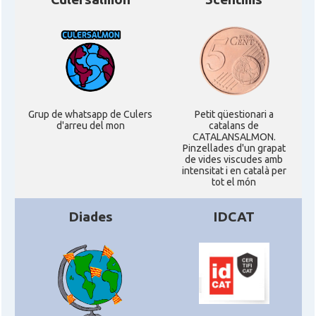
CAMON
Catalans a VIRGINIA
CAMON
Catalans a WASHINGTON DC
CAMON
Catalans a WISCONSIN
Grup de whatsapp de Culers
Petit qüestionari a
d'arreu del mon
catalans de
CAMON
Catalans a WYOMING
CATALANSALMON.
Pinzellades d'un grapat
de vides viscudes amb
intensitat i en català per
American Institute for Catalan
Casal
tot el món
Studies (AICS)
Diades
IDCAT
Casal
Casal Català de Minnesota
Casal
Casal Català del Nord de Califòrnia
Casal dels Països Catalans a
Casal