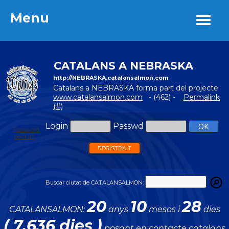
Menu
Menu
CATALANS A NEBRASKA
http://NEBRASKA.catalansalmon.com
Catalans a NEBRASKA forma part del projecte
www.catalansalmon.com
- (462) -
Permalink
(#)
Login
Passwd
Password
perdut?
REGISTRA'T
Buscar ciutat de CATALANSALMON:
20
10
28
CATALANSALMON:
anys
mesos i
dies
( 7.636 dies )
posant en contacte catalans