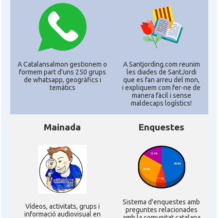
CAMON
Catalans a MINNESOTA
CAMON
Catalans a NEBRASKA
A Catalansalmon gestionem o
A Santjording.com reunim
formem part d'uns 250 grups
les diades de SantJordi
CAMON
Catalans a NEW MEXICO
de whatsapp, geogràfics i
que es fan arreu del mon,
temàtics
i expliquem com fer-ne de
manera fàcil i sense
maldecaps logí­stics!
CAMON
Catalans a New Orleans
Mainada
Enquestes
CAMON
CATALANS A NEW YORK
CAMON
Catalans a OKLAHOMA
CAMON
Catalans a ORLANDO
Sistema d'enquestes amb
Ví­deos, activitats, grups i
preguntes relacionades
informació audiovisual en
amb la comunitat catalana