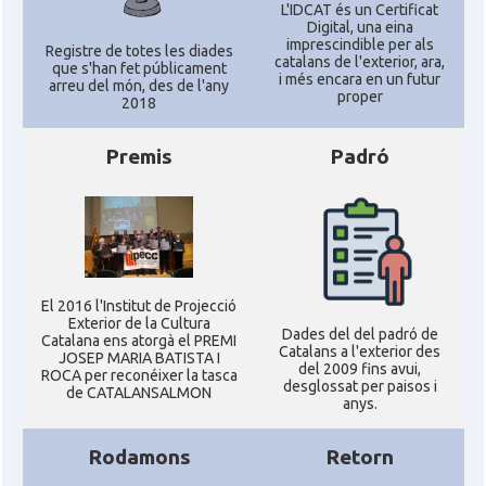
Califòrnia
L'IDCAT és un Certificat
Digital, una eina
imprescindible per als
Registre de totes les diades
catalans de l'exterior, ara,
que s'han fet públicament
Casal
Catalan Institute of America
i més encara en un futur
arreu del món, des de l'any
proper
2018
Casal
Fundació Paulí Bellet
Premis
Padró
North American Catalan Society
Casal
(NACS)
Acció
ACCIÓ a Austin
El 2016 l'Institut de Projecció
Exterior de la Cultura
Dades del del padró de
Acció
Acció a New York
Catalana ens atorgà el PREMI
Catalans a l'exterior des
JOSEP MARIA BATISTA I
del 2009 fins avui,
ROCA per reconéixer la tasca
desglossat per paisos i
de CATALANSALMON
Acció
ACCIÓ a Silicon Valley
anys.
Rodamons
Retorn
Acció
Acció a Washington DC