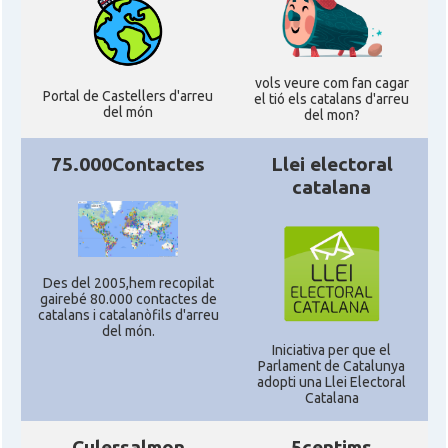
CAMON
Catalans a SAN FRANCISCO
vols veure com fan cagar
CAMON
Catalans a Sarasota, Florida, USA
Portal de Castellers d'arreu
el tió els catalans d'arreu
del món
del mon?
CAMON
Catalans a SEATTLE
75.000Contactes
Llei electoral
catalana
Catalans a Silicon Valley (San Jose),
CAMON
California, USA
Des del 2005,hem recopilat
CAMON
Catalans a TAMPA
gairebé 80.000 contactes de
catalans i catalanòfils d'arreu
del món.
CAMON
Catalans a TENNESSEE
Iniciativa per que el
Parlament de Catalunya
adopti una Llei Electoral
Catalana
CAMON
Catalans a UTAH
Culersalmon
5centims