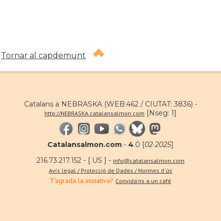
Tornar al capdemunt
Catalans a NEBRASKA (WEB:462 / CIUTAT: 3836) -
[Nseg: 1]
http://NEBRASKA.catalansalmon.com
Catalansalmon.com
-
4
.0 [
02·2025
]
216.73.217.152 - [ US ] -
info@catalansalmon.com
Avís legal / Protecció de Dades / Normes d'ús
T'agrada la iniciativa?
Convida'ns a un café