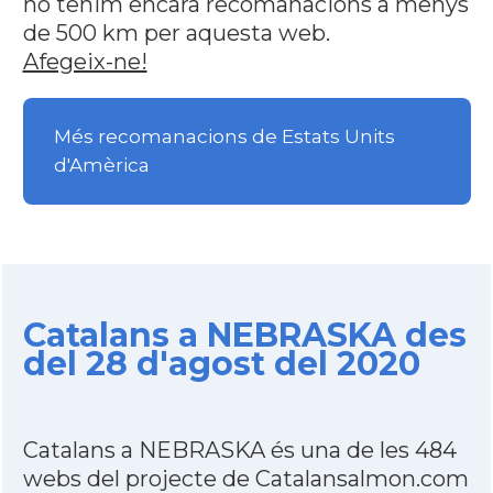
no tenim encara recomanacions a menys
de 500 km per aquesta web.
Afegeix-ne!
Més recomanacions de Estats Units
d'Amèrica
Catalans a NEBRASKA des
del 28 d'agost del 2020
Catalans a NEBRASKA és una de les 484
webs del projecte de Catalansalmon.com