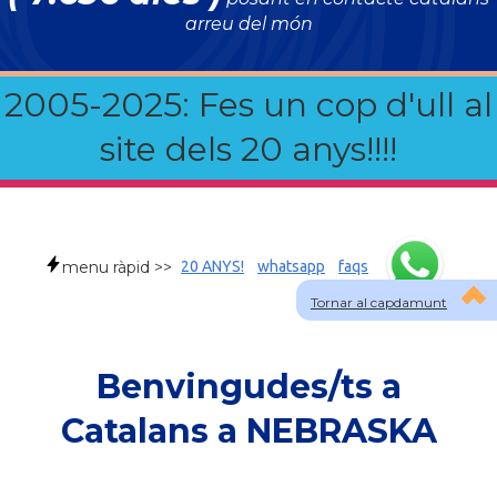
arreu del món
2005-2025: Fes un cop d'ull al
site dels 20 anys!!!!
menu ràpid >>
20 ANYS!
whatsapp
faqs
Tornar al capdamunt
Benvingudes/ts a
Catalans a NEBRASKA