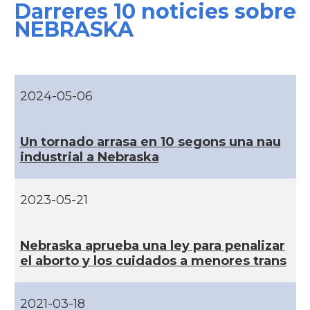
Darreres 10 noticies sobre
CAMON
Catalans a CONNECTICUT
NEBRASKA
CAMON
Catalans a DALLAS
CAMON
Catalans a DAVIS
2024-05-06
CAMON
Catalans a DETROIT
Un tornado arrasa en 10 segons una nau
industrial a Nebraska
CAMON
Catalans a DURHAM, NC
2023-05-21
CAMON
Catalans a Hawaii
Nebraska aprueba una ley para penalizar
CAMON
Catalans a Houston - Texas
el aborto y los cuidados a menores trans
CAMON
Catalans a INDIANA
2021-03-18