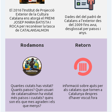
El 2016 l'Institut de Projecció
Exterior de la Cultura
Dades del del padró de
Catalana ens atorgà el PREMI
Catalans a l'exterior des
JOSEP MARIA BATISTA I
del 2009 fins avui,
ROCA per reconéixer la tasca
desglossat per paisos i
de CATALANSALMON
anys.
Rodamons
Retorn
Quantes ciutats has visitat?
informació sobre ajuts per
Quants paisos? Quin usuari
als catalans que tornen a
de catalansalmon ha visitat
Catalunya despres
més països i cuutats? quins
d'haver viscut fora
son els que mes agraden i els
que menys?