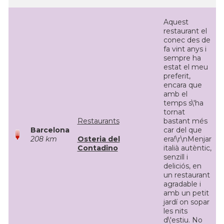
Aquest
restaurant el
conec des de
fa vint anys i
sempre ha
estat el meu
preferit,
encara que
amb el
temps s\'ha
tornat
Restaurants
bastant més
Barcelona
car del que
208 km
Osteria del
era!\r\nMenjar
Contadino
italià autèntic,
senzill i
deliciós, en
un restaurant
agradable i
amb un petit
jardí on sopar
les nits
d\'estiu. No