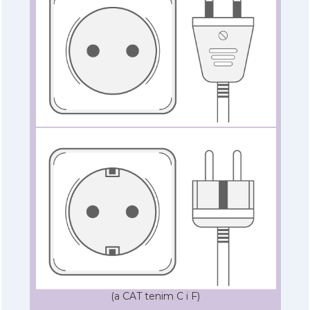
(a CAT tenim C i F)