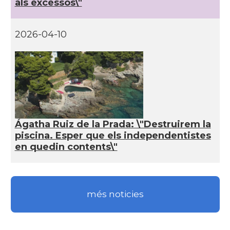
als excessos\"
2026-04-10
Ágatha Ruiz de la Prada: \"Destruirem la
piscina. Esper que els independentistes
en quedin contents\"
més noticies