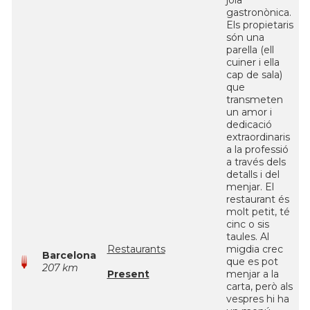
joia
gastronònica.
Els propietaris
són una
parella (ell
cuiner i ella
cap de sala)
que
transmeten
un amor i
dedicació
extraordinaris
a la professió
a través dels
detalls i del
menjar. El
restaurant és
molt petit, té
cinc o sis
taules. Al
Restaurants
migdia crec
Barcelona
que es pot
207 km
Present
menjar a la
carta, però als
vespres hi ha