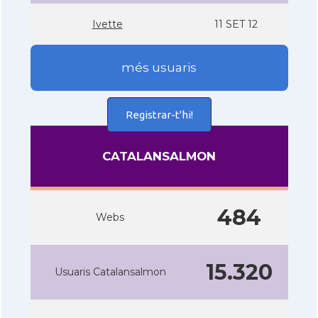
Ivette
11 SET 12
més usuaris
Registrar-t'hi!
CATALANSALMON
484
Webs
15.320
Usuaris Catalansalmon