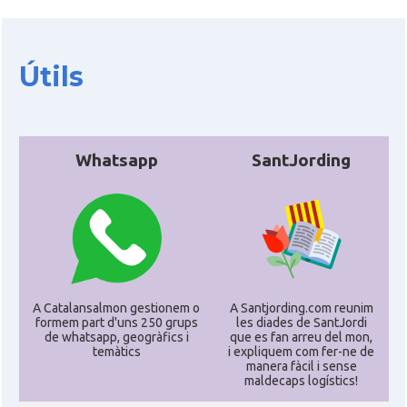
Útils
Whatsapp
SantJording
A Catalansalmon gestionem o
A Santjording.com reunim
formem part d'uns 250 grups
les diades de SantJordi
de whatsapp, geogràfics i
que es fan arreu del mon,
temàtics
i expliquem com fer-ne de
manera fàcil i sense
maldecaps logí­stics!