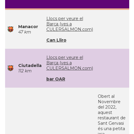
Llocs per veure el
Barça (ves a
Manacor
CULERSALMON.com)
47 km
Can Lliro
Llocs per veure el
Barça (ves a
Ciutadella
CULERSALMON.com)
112 km
bar OAR
Obert al
Novembre
del 2022,
aquest
restaurant de
Sant Gervasi
és una petita