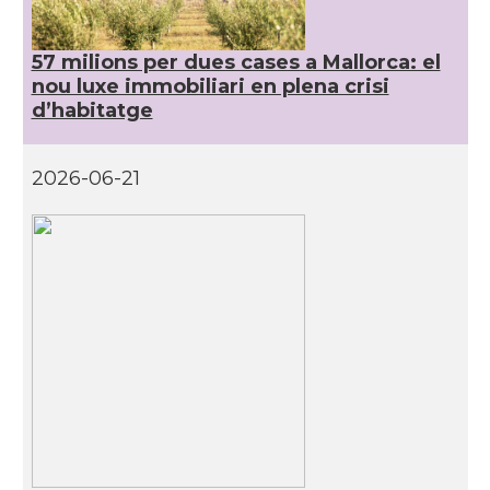
57 milions per dues cases a Mallorca: el
nou luxe immobiliari en plena crisi
d’habitatge
2026-06-21