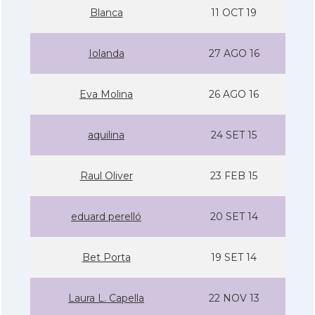
Blanca
11 OCT 19
Iolanda
27 AGO 16
Eva Molina
26 AGO 16
aquilina
24 SET 15
Raul Oliver
23 FEB 15
eduard perelló
20 SET 14
Bet Porta
19 SET 14
Laura L. Capella
22 NOV 13