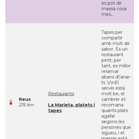
es pot dir
massa cosa
més...
Tapes per
compartir
amb molt de
sabor. Es un
restaurant
petit, per
tant, es millor
reservar
abans d\'anar-
hi. \r\nEl
servei està
Restaurants
molt be, el
Reus
cambrer et
219 km
La Marieta, platets i
recomana
tapes
quants plats
agafar
segons les
persones que
sigueu, i el
menjar està