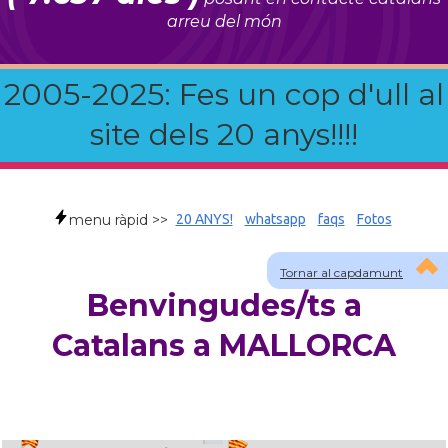
arreu del món
2005-2025: Fes un cop d'ull al
site dels 20 anys!!!!
menu ràpid >>
20 ANYS!
whatsapp
faqs
Fotos
Tornar al capdamunt
Benvingudes/ts a
Catalans a MALLORCA