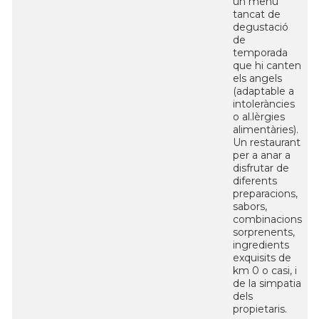
un menú
tancat de
degustació
de
temporada
que hi canten
els angels
(adaptable a
intoleràncies
o al.lèrgies
alimentàries).
Un restaurant
per a anar a
disfrutar de
diferents
preparacions,
sabors,
combinacions
sorprenents,
ingredients
exquisits de
km 0 o casi, i
de la simpatia
dels
propietaris.