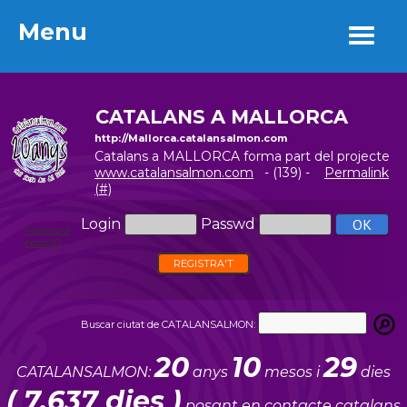
Menu
Menu
CATALANS A MALLORCA
http://Mallorca.catalansalmon.com
Catalans a MALLORCA forma part del projecte
www.catalansalmon.com
- (139) -
Permalink
(#)
Login
Passwd
Password
perdut?
REGISTRA'T
Buscar ciutat de CATALANSALMON:
20
10
29
CATALANSALMON:
anys
mesos i
dies
( 7.637 dies )
posant en contacte catalans