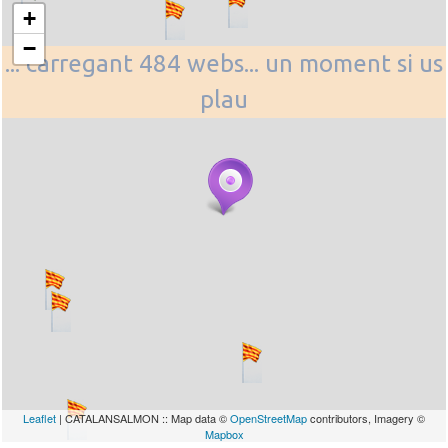
+
−
... carregant 484 webs... un moment si us
plau
Leaflet
| CATALANSALMON :: Map data ©
OpenStreetMap
contributors, Imagery ©
Mapbox