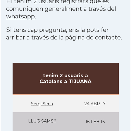
Hi tenim 2 usuaris registrats que es
comuniquen generalment a través del
whatsapp
.
Si tens cap pregunta, ens la pots fer
arribar a través de la
pàgina de contacte
.
tenim 2 usuaris a
Catalans a TIJUANA
Sergi Serra
24 ABR 17
LLUíS SAMSí“
16 FEB 16