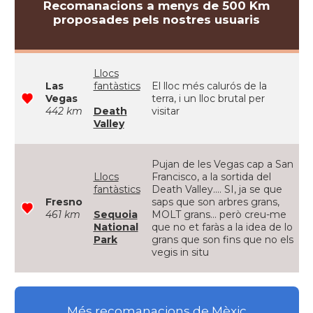
Recomanacions a menys de 500 Km
proposades pels nostres usuaris
Llocs
Las
fantàstics
El lloc més calurós de la
Vegas
terra, i un lloc brutal per
442 km
Death
visitar
Valley
Pujan de les Vegas cap a San
Llocs
Francisco, a la sortida del
fantàstics
Death Valley.... SI, ja se que
Fresno
saps que son arbres grans,
461 km
Sequoia
MOLT grans... però creu-me
National
que no et faràs a la idea de lo
Park
grans que son fins que no els
vegis in situ
Més recomanacions de Mèxic