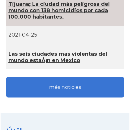
Tijuana; La ciudad más peligrosa del
Consolat
Consolat general a Monterrey
mundo con 138 homicidios por cada
100.000 habitantes.
Ambaixada
Embajada de España en México
* + ambaixades i consolats
2021-04-25
Las seis ciudades mas violentas del
mundo estaÂ¡n en Mexico
més noticies