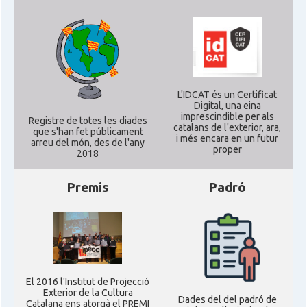
L'IDCAT és un Certificat
Digital, una eina
imprescindible per als
Registre de totes les diades
catalans de l'exterior, ara,
que s'han fet públicament
i més encara en un futur
arreu del món, des de l'any
proper
2018
Premis
Padró
El 2016 l'Institut de Projecció
Exterior de la Cultura
Dades del del padró de
Catalana ens atorgà el PREMI