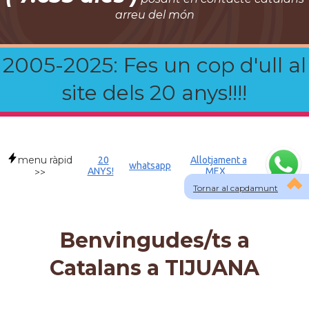
arreu del món
2005-2025: Fes un cop d'ull al
site dels 20 anys!!!!
menu ràpid
20
Allotjament a
whatsapp
ANYS!
MEX
>>
Tornar al capdamunt
Benvingudes/ts a
Catalans a TIJUANA