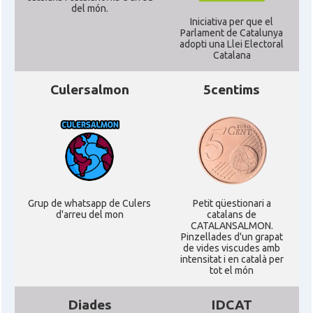
del món.
Iniciativa per que el
Parlament de Catalunya
adopti una Llei Electoral
Catalana
Culersalmon
5centims
Grup de whatsapp de Culers
Petit qüestionari a
d'arreu del mon
catalans de
CATALANSALMON.
Pinzellades d'un grapat
de vides viscudes amb
intensitat i en català per
tot el món
Diades
IDCAT