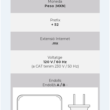
Moneda
Peso
(
MXN
)
Prefix
+ 52
Extensió Internet
.mx
Voltatge
120 V / 60 Hz
(a CAT tenim 230 V / 50 Hz)
Endolls
Endoll/s
A / B
-