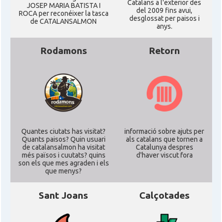
Catalans a l'exterior des
JOSEP MARIA BATISTA I
del 2009 fins avui,
ROCA per reconéixer la tasca
desglossat per paisos i
de CATALANSALMON
anys.
Rodamons
Retorn
Quantes ciutats has visitat?
informació sobre ajuts per
Quants paisos? Quin usuari
als catalans que tornen a
de catalansalmon ha visitat
Catalunya despres
més països i cuutats? quins
d'haver viscut fora
son els que mes agraden i els
que menys?
Sant Joans
Calçotades