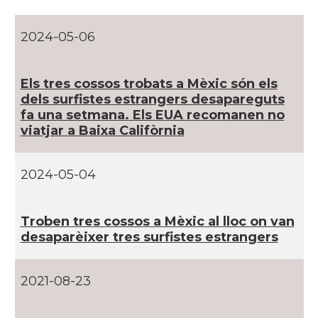
Casal
Casal Virolai
2024-05-06
Casal
Club catalan de negocios (Mexico)
Els tres cossos trobats a Mèxic són els
Casal
Orfeó Català de Mèxic
dels surfistes estrangers desapareguts
fa una setmana. Els EUA recomanen no
viatjar a Baixa Califòrnia
Acció
ACCIÓ a Ciudad de Mexico
2024-05-04
Delegació del Govern a Mèxic i a
Delegació
l’Amèrica Central
Troben tres cossos a Mèxic al lloc on van
Consolat general a Ciudad de
desaparèixer tres surfistes estrangers
Consolat
México (DF)
2021-08-23
Consolat
Consolat general a Guadalajara