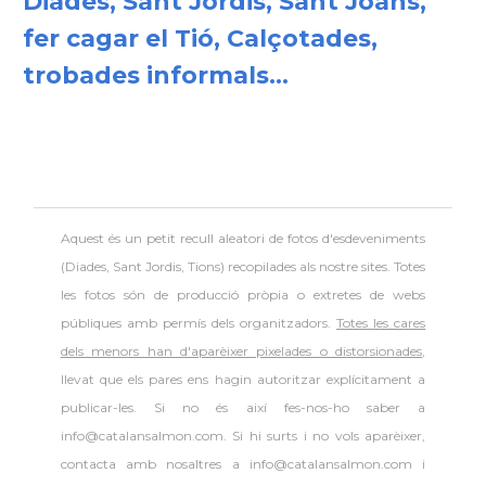
Diades, Sant Jordis, Sant Joans,
fer cagar el Tió, Calçotades,
trobades informals...
Aquest és un petit recull aleatori de
fotos d'esdeveniments
(Diades, Sant Jordis, Tions) recopilades als nostre sites. Totes
les fotos són de producció pròpia o extretes de webs
públiques amb permís dels organitzadors.
Totes les cares
dels menors han d'aparèixer pixelades o distorsionades
,
llevat que els pares ens hagin autoritzar explícitament a
publicar-les. Si no és així fes-nos-ho saber a
info@catalansalmon.com. Si hi surts i no vols aparèixer,
contacta amb nosaltres a info@catalansalmon.com i