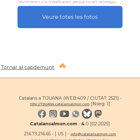
l'eliminarem o la modificarem perquè no se't reconegui.
Veure totes les fotos
.
Tornar al capdemunt
Catalans a TIJUANA (WEB:409 / CIUTAT: 2521) -
[Nseg: 1]
http://TIJUANA.catalansalmon.com
Catalansalmon.com
-
4
.0 [
02·2025
]
216.73.216.65 - [ US ] -
info@catalansalmon.com