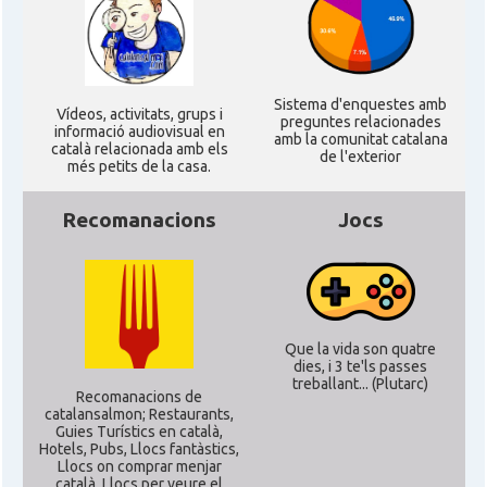
Sistema d'enquestes amb
Ví­deos, activitats, grups i
preguntes relacionades
informació audiovisual en
amb la comunitat catalana
català relacionada amb els
de l'exterior
més petits de la casa.
Recomanacions
Jocs
Que la vida son quatre
dies, i 3 te'ls passes
treballant... (Plutarc)
Recomanacions de
catalansalmon; Restaurants,
Guies Turístics en català,
Hotels, Pubs, Llocs fantàstics,
Llocs on comprar menjar
català, Llocs per veure el