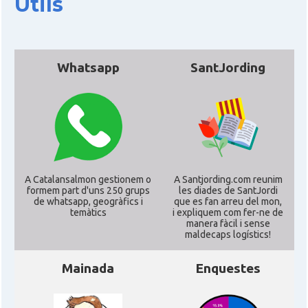
Útils
Whatsapp
SantJording
A Catalansalmon gestionem o
A Santjording.com reunim
formem part d'uns 250 grups
les diades de SantJordi
de whatsapp, geogràfics i
que es fan arreu del mon,
temàtics
i expliquem com fer-ne de
manera fàcil i sense
maldecaps logí­stics!
Mainada
Enquestes