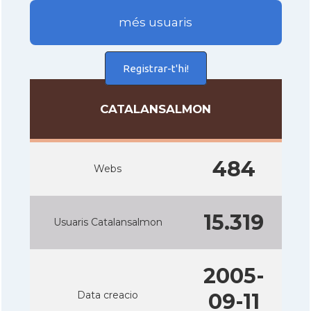
més usuaris
Registrar-t'hi!
CATALANSALMON
484
Webs
15.319
Usuaris Catalansalmon
2005-
Data creacio
09-11