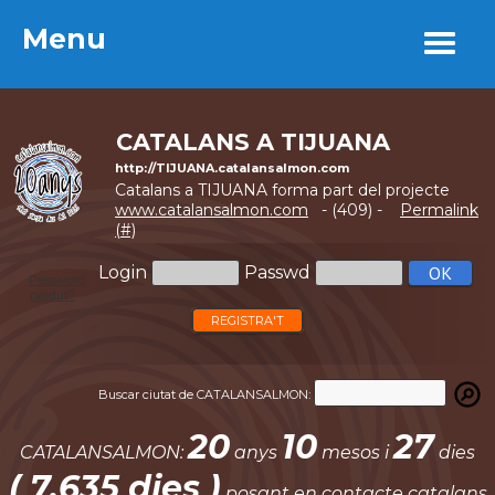
Menu
Menu
CATALANS A TIJUANA
http://TIJUANA.catalansalmon.com
Catalans a TIJUANA forma part del projecte
www.catalansalmon.com
- (409) -
Permalink
(#)
Login
Passwd
Password
perdut?
REGISTRA'T
Buscar ciutat de CATALANSALMON:
20
10
27
CATALANSALMON:
anys
mesos i
dies
( 7.635 dies )
posant en contacte catalans