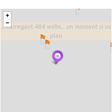
+
−
... carregant 484 webs... un moment si us
plau