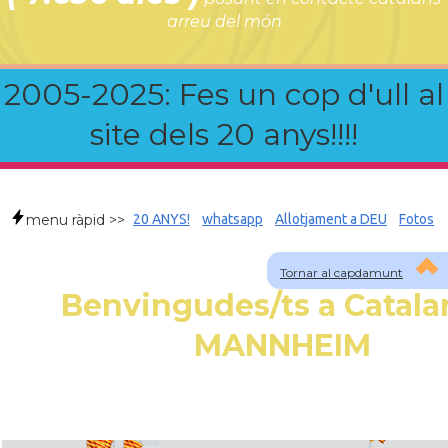
arreu del món
2005-2025: Fes un cop d'ull al
site dels 20 anys!!!!
menu ràpid >>
20 ANYS!
whatsapp
Allotjament a DEU
Fotos
Tornar al capdamunt
Benvingudes/ts a Catala
MANNHEIM