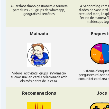
Casal
Verein Essen E.V.
A Catalansalmon gestionem o formem
A Santjording.com 
part d'uns 250 grups de whatsapp,
diades de SantJordi
geogràfics i temàtics
arreu del mon, i ex
Casal
Associació Catalana d'Hamburg "El Pont 
fer-ne de manera fà
maldecaps logí­
Casal
Casal Català de Frankfurt
Mainada
Enquest
Casal
Casal Català de Stuttgart, Stuttcat e
Casal
Catalanets E.V.
Sistema d'enque
Casal
Centre Català de Munic
Ví­deos, activitats, grups i informació
preguntes relacion
audiovisual en català relacionada amb
comunitat catalana d
els més petits de la casa.
Casal
Centre Cultural Català de Colònia
Recomanacions
Jocs
Casal
Katalanischer Salon, e. V.