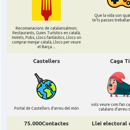
Acció
Oficina Exterior de Catalunya a Berl
Que la vida son quat
te'ls passes treballant
Acció
Oficina Exterior de Catalunya a Stutt
Recomanacions de catalansalmon;
Restaurants, Guies Turístics en català,
Hotels, Pubs, Llocs fantàstics, Llocs on
Delegació
Delegació del Govern a Alemanya
comprar menjar català, Llocs per veure
el Barça ...
Consolat
Consolat general a Dusseldorf
Castellers
Caga T
Consolat
Consolat general a Frankfurt am Ma
Consolat
Consolat general a Hamburg
vols veure com fan cag
Portal de Castellers d'arreu del món
Consolat
Consolat general a Munich [Münche
catalans d'arreu 
75.000Contactes
Llei electoral
Consolat
Consolat general a Stuttgart