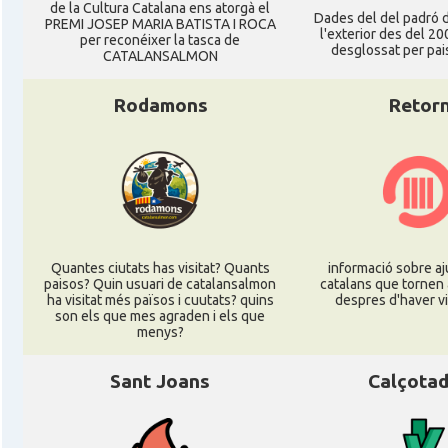
de la Cultura Catalana ens atorgà el
Dades del del padró d
PREMI JOSEP MARIA BATISTA I ROCA
l'exterior des del 20
per reconéixer la tasca de
desglossat per pais
CATALANSALMON
Rodamons
Retor
Quantes ciutats has visitat? Quants
informació sobre aj
paisos? Quin usuari de catalansalmon
catalans que tornen 
ha visitat més països i cuutats? quins
despres d'haver vi
son els que mes agraden i els que
menys?
Sant Joans
Calçota