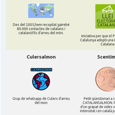
Ambaixada
Ambaixada espanyola a Alemanya
* + ambaixades i consolats
Des del 2005,hem recopilat gairebé
80.000 contactes de catalans i
catalanòfils d'arreu del món.
Iniciativa per que el
Catalunya adopti una L
Catalana
Culersalmon
5centi
Grup de whatsapp de Culers d'arreu
Petit qüestionari a 
del mon
CATALANSALMON. P
d'un grapat de vides 
intensitat i en català 