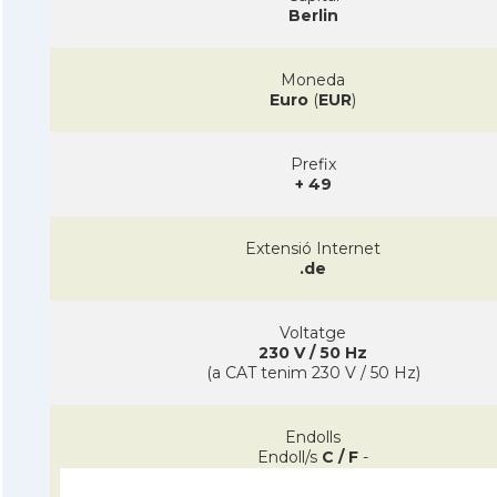
Berlin
Moneda
Euro
(
EUR
)
Prefix
+ 49
Extensió Internet
.de
Voltatge
230 V / 50 Hz
(a CAT tenim 230 V / 50 Hz)
Endolls
Endoll/s
C / F
-