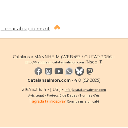
Tornar al capdemunt
Catalans a MANNHEIM (WEB:453 / CIUTAT: 3086) -
[Nseg: 1]
http://Mannheim.catalansalmon.com
Catalansalmon.com
-
4
.0 [
02·2025
]
216.73.216.14 - [ US ] -
info@catalansalmon.com
Avís legal / Protecció de Dades / Normes d'ús
T'agrada la iniciativa?
Convida'ns a un café