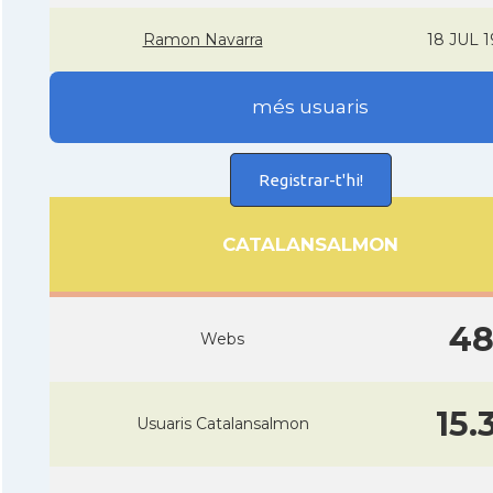
Ramon Navarra
18 JUL 1
més usuaris
Registrar-t'hi!
CATALANSALMON
4
Webs
15.
Usuaris Catalansalmon