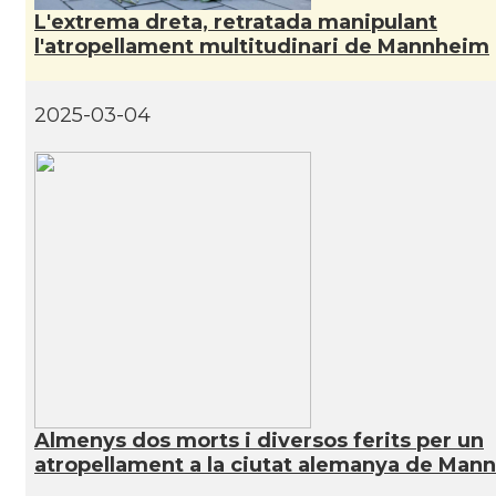
L'extrema dreta, retratada manipulant
CAMON
Catalans a JENA
l'atropellament multitudinari de Mannheim
CAMON
Catalans a KAISERSLAUTERN
2025-03-04
CAMON
Catalans a Karlsruhe
CAMON
Catalans a KASSEL
CAMON
Catalans a Koeln - Köln - Colonia
CAMON
Catalans a LEIPZIG
CAMON
Catalans a Mainz
Almenys dos morts i diversos ferits per un
atropellament a la ciutat alemanya de Man
CAMON
Catalans a MANNHEIM