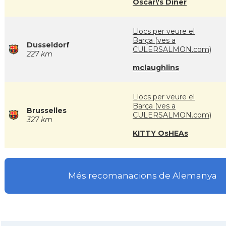
Oscar\'s Diner
Llocs per veure el
Barça (ves a
Dusseldorf
CULERSALMON.com)
227 km
mclaughlins
Llocs per veure el
Barça (ves a
Brusselles
CULERSALMON.com)
327 km
KITTY OsHEAs
Més recomanacions de Alemanya