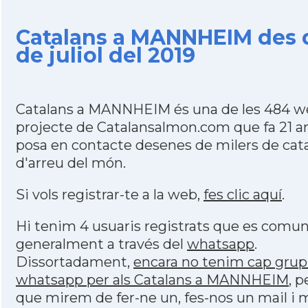
Catalans a MANNHEIM des d
de juliol del 2019
Catalans a MANNHEIM és una de les 484 w
projecte de Catalansalmon.com que fa 21 a
posa en contacte desenes de milers de cat
d'arreu del món.
Si vols registrar-te a la web,
fes clic aquí
.
Hi tenim 4 usuaris registrats que es comu
generalment a través del
whatsapp
.
Dissortadament,
encara no tenim cap grup
whatsapp per als Catalans a MANNHEIM
, p
que mirem de fer-ne un, fes-nos un mail i