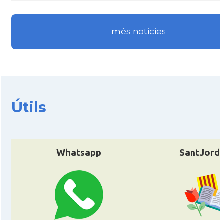
CAMON
Catalans a MÜNCHEN
més noticies
CAMON
Catalans a NURNBERG
CAMON
Catalans a OLDENBURG
Útils
CAMON
Catalans a ROSTOCK
CAMON
Catalans a Stuttgart
Whatsapp
SantJord
CAMON
Catalans a TRIER
CAMON
CATALANS A TÜBINGEN
Associació Catalana d'Essen E.V. / Katala