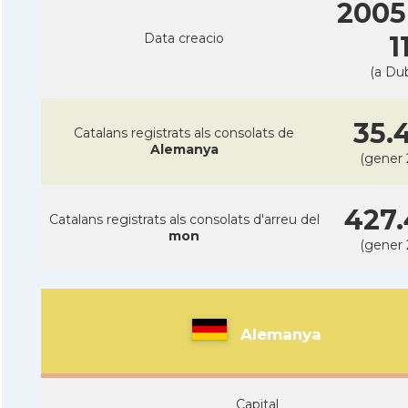
2005
Data creacio
1
(a Dub
35.
Catalans registrats als consolats de
Alemanya
(gener 
427.
Catalans registrats als consolats d'arreu del
mon
(gener 
Alemanya
Capital