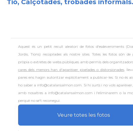
Tió, Calçotades, trobades informals.
Aquest és un petit recull aleatori de
fotos d'esdeveniments (Dia
Jordis, Tions) recopilades als nostre sites. Totes les fotos són de
pròpia o extretes de webs públiques amb permís dels organitzador
cares dels menors han d'aparèixer pixelades o distorsionades
, lle
pares ens hagin autoritzar explícitament a publicar-les. Si no és aix
ho saber a info@catalansalmon.com. Si hi surts i no vols aparèixer
amb nosaltres a info@catalansalmon.com i l'eliminarem o la mo
perquè no se't reconegui.
Veure totes les fotos
.