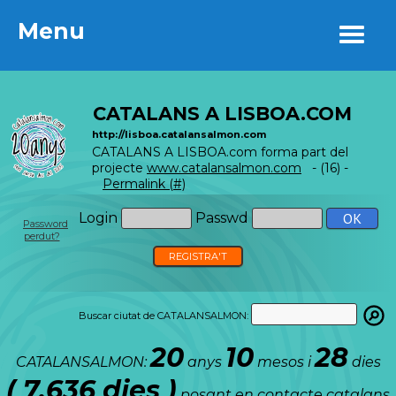
Menu
Menu
CATALANS A LISBOA.COM
http://lisboa.catalansalmon.com
CATALANS A LISBOA.com forma part del
projecte
www.catalansalmon.com
- (16) -
Permalink (#)
Login
Passwd
Password
perdut?
REGISTRA'T
Buscar ciutat de CATALANSALMON:
20
10
28
CATALANSALMON:
anys
mesos i
dies
( 7.636 dies )
posant en contacte catalans