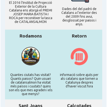
El 2016 l'Institut de Projecció
Exterior de la Cultura
Dades del del padró de
Catalana ens atorgà el PREMI
Catalans a l'exterior des
JOSEP MARIA BATISTA I
del 2009 fins avui,
ROCA per reconéixer la tasca
desglossat per paisos i
de CATALANSALMON
anys.
Rodamons
Retorn
Quantes ciutats has visitat?
informació sobre ajuts per
Quants paisos? Quin usuari
als catalans que tornen a
de catalansalmon ha visitat
Catalunya despres
més països i cuutats? quins
d'haver viscut fora
son els que mes agraden i els
que menys?
Sant Joans
Calçotades