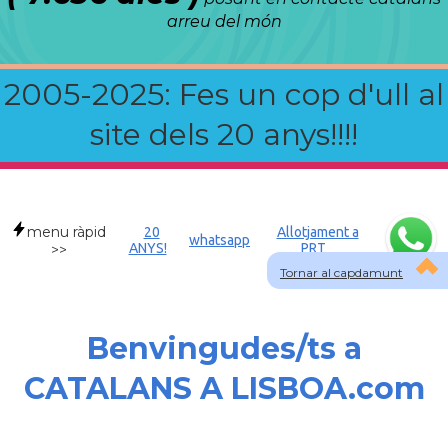
arreu del món
2005-2025: Fes un cop d'ull al
site dels 20 anys!!!!
menu ràpid
20
Allotjament a
whatsapp
ANYS!
PRT
>>
Tornar al capdamunt
Benvingudes/ts a
CATALANS A LISBOA.com