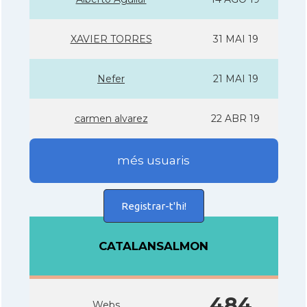
XAVIER TORRES
31 MAI 19
Nefer
21 MAI 19
carmen alvarez
22 ABR 19
més usuaris
Registrar-t'hi!
CATALANSALMON
484
Webs