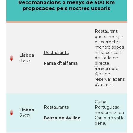
Recomanacions a menys de 500 Km
proposades pels nostres usuaris
Restaurant
que el menjar
és correcte i
mentre sopes
Restaurants
hi ha concert
Lisboa
de Fado en
0 km
Fama d\'alfama
directe.
\r\nSempre
s\'ha de
reservar abans
d\'anar-hi.
Cuina
Restaurants
Portuguesa
Lisboa
modernitzada.
0 km
Bairro do Avillez
Car, però val la
pena.