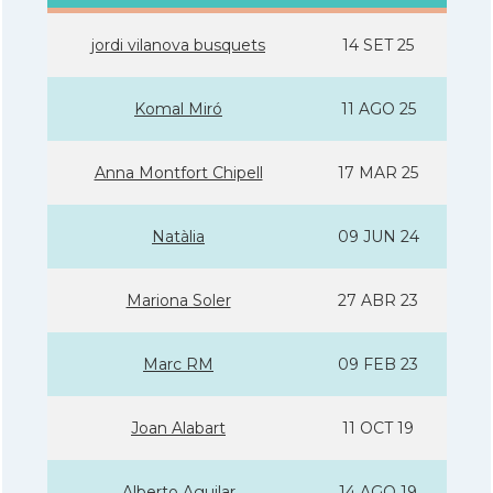
jordi vilanova busquets
14 SET 25
Komal Miró
11 AGO 25
Anna Montfort Chipell
17 MAR 25
Natàlia
09 JUN 24
Mariona Soler
27 ABR 23
Marc RM
09 FEB 23
Joan Alabart
11 OCT 19
Alberto Aguilar
14 AGO 19