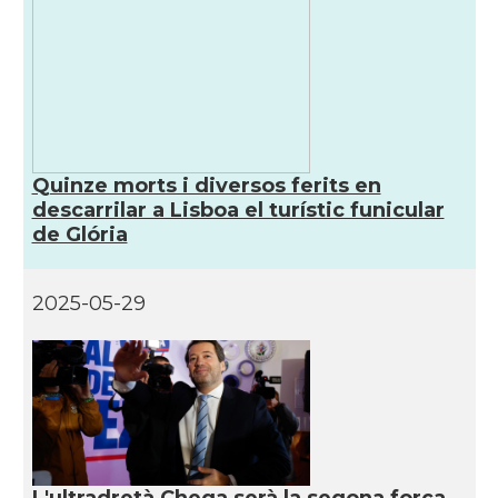
Quinze morts i diversos ferits en
descarrilar a Lisboa el turístic funicular
de Glória
2025-05-29
L'ultradretà Chega serà la segona força