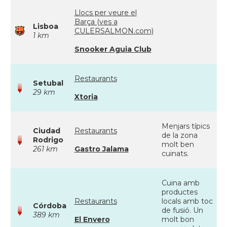
Llocs per veure el
Barça (ves a
Lisboa
CULERSALMON.com)
1 km
Snooker Aguia Club
Restaurants
Setubal
29 km
Xtoria
Menjars típics
Ciudad
Restaurants
de la zona
Rodrigo
molt ben
261 km
Gastro Jalama
cuinats.
Cuina amb
productes
Restaurants
locals amb toc
Córdoba
de fusió. Un
389 km
El Envero
molt bon