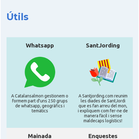
Útils
Whatsapp
SantJording
A Catalansalmon gestionem o
A Santjording.com reunim
formem part d'uns 250 grups
les diades de SantJordi
de whatsapp, geogràfics i
que es fan arreu del mon,
temàtics
i expliquem com fer-ne de
manera fàcil i sense
maldecaps logí­stics!
Mainada
Enquestes