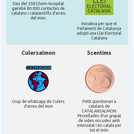
Des del 2005,hem recopilat
gairebé 80.000 contactes de
catalans i catalanòfils d'arreu
del món.
Iniciativa per que el
Parlament de Catalunya
adopti una Llei Electoral
Catalana
Culersalmon
5centims
Grup de whatsapp de Culers
Petit qüestionari a
d'arreu del mon
catalans de
CATALANSALMON.
Pinzellades d'un grapat
de vides viscudes amb
intensitat i en català per
tot el món