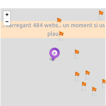
+
−
... carregant 484 webs... un moment si us
plau