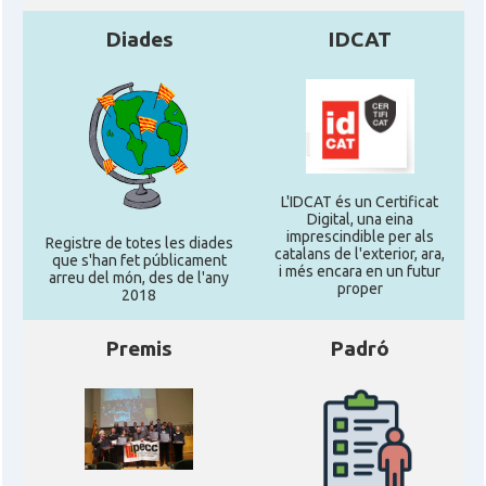
Diades
IDCAT
L'IDCAT és un Certificat
Digital, una eina
imprescindible per als
Registre de totes les diades
catalans de l'exterior, ara,
que s'han fet públicament
i més encara en un futur
arreu del món, des de l'any
proper
2018
Premis
Padró