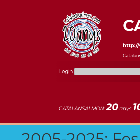
C
http:
Catalan
Login
20
1
CATALANSALMON:
anys
2005-2025: Fes u