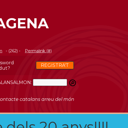
TAGENA
m
- (262) -
Permalink (#)
ssword
REGISTRA'T
dut?
ATALANSALMON:
ontacte catalans arreu del món
 dels 20 anys!!!!