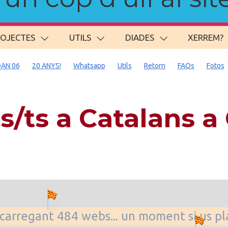
ROJECTES
UTILS
DIADES
XERREM?
AN 06
20 ANYS!
Whatsapp
Utils
Retorn
FAQs
Fotos
s/ts a Catalans 
. carregant 484 webs... un moment si us p