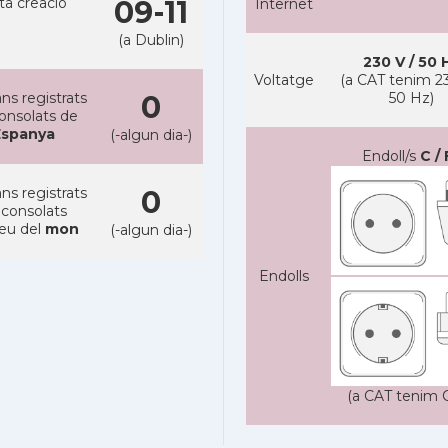
ta creacio
09-11
Internet
(a Dublin)
230 V / 50 
Voltatge
(a CAT tenim 23
ns registrats
0
50 Hz)
consolats de
Espanya
(-algun dia-)
Endoll/s
C / 
ns registrats
0
 consolats
reu del
mon
(-algun dia-)
Endolls
(a CAT tenim C