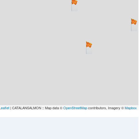
Leaflet
| CATALANSALMON :: Map data ©
OpenStreetMap
contributors, Imagery ©
Mapbox