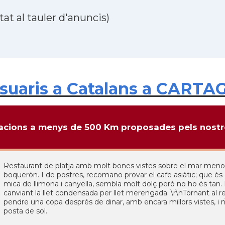
at al tauler d'anuncis)
suaris a Catalans a CARTA
cions a menys de 500 Km proposades pels nostre
Restaurant de platja amb molt bones vistes sobre el mar menor. 
boquerón. I de postres, recomano provar el cafe asiàtic; que és
mica de llimona i canyella, sembla molt dolç però no ho és tan.
canviant la llet condensada per llet merengada. \r\nTornant al res
pendre una copa després de dinar, amb encara millors vistes, i n
posta de sol.