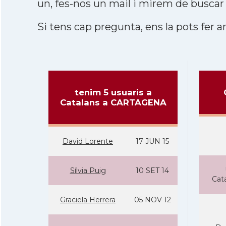
un, fes-nos un mail i mirem de buscar
Si tens cap pregunta, ens la pots fer ar
tenim 5 usuaris a
Catalans a CARTAGENA
David Lorente
17 JUN 15
Sí­lvia Puig
10 SET 14
Cat
Graciela Herrera
05 NOV 12