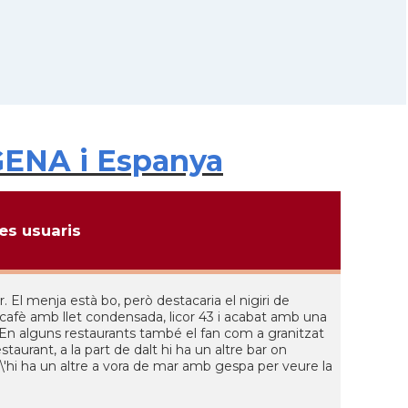
GENA i Espanya
s usuaris
El menja està bo, però destacaria el nigiri de
 cafè amb llet condensada, licor 43 i acabat amb una
 En alguns restaurants també el fan com a granitzat
taurant, a la part de dalt hi ha un altre bar on
\'hi ha un altre a vora de mar amb gespa per veure la