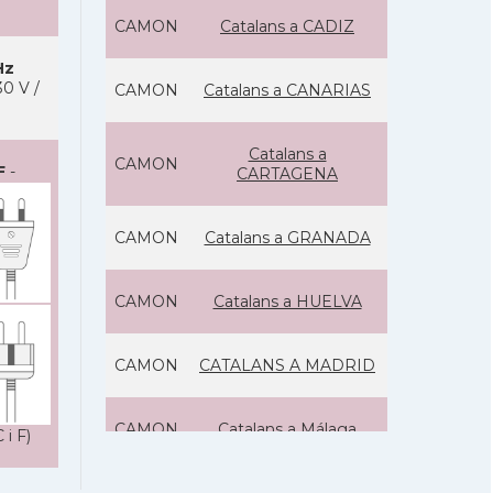
CAMON
Catalans a CADIZ
Hz
0 V /
CAMON
Catalans a CANARIAS
Catalans a
CAMON
F
-
CARTAGENA
CAMON
Catalans a GRANADA
CAMON
Catalans a HUELVA
CAMON
CATALANS A MADRID
CAMON
Catalans a Málaga
 i F)