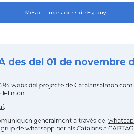
Més recomanacions de Espanya
 des del 01 de novembre d
484 webs del projecte de Catalansalmon.com q
 del món.
uí
.
 comuniquen generalment a través del
whatsap
 grup de whatsapp per als Catalans a CART