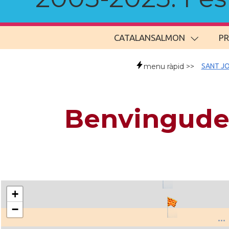
CATALANSALMON
P
menu ràpid >>
SANT JO
Benvingude
+
−
..