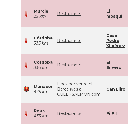
Murcia
El
Restaurants
25 km
mosqui
Casa
Córdoba
Restaurants
Pedro
335 km
Ximénez
Córdoba
El
Restaurants
336 km
Envero
Llocs per veure el
Manacor
Barça (ves a
Can Lliro
425 km
CULERSALMON.com)
Reus
Restaurants
PilPil
433 km