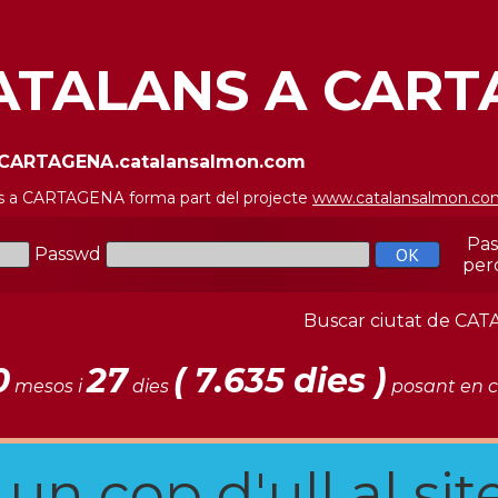
ATALANS A CAR
//CARTAGENA.catalansalmon.com
s a CARTAGENA forma part del projecte
www.catalansalmon.co
Pa
Passwd
per
Buscar ciutat de C
0
27
( 7.635 dies )
mesos i
dies
posant en c
n cop d'ull al site