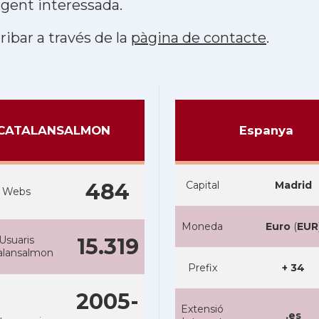
 gent interessada.
ribar a través de la
pàgina de contacte
.
CATALANSALMON
Espanya
484
Capital
Madrid
Webs
Moneda
Euro
(
EUR
Usuaris
15.319
alansalmon
Prefix
+ 34
2005-
Extensió
.es