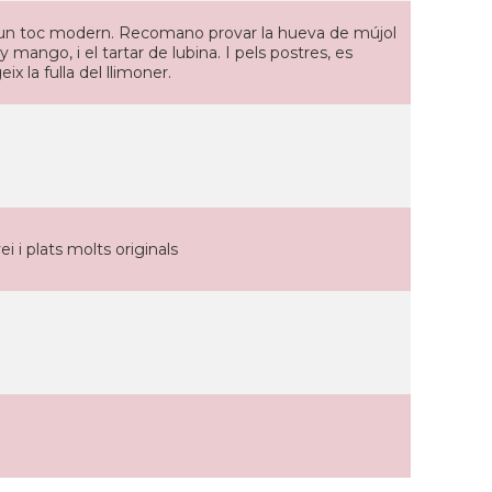
b un toc modern. Recomano provar la hueva de mújol
 mango, i el tartar de lubina. I pels postres, es
x la fulla del llimoner.
 i plats molts originals