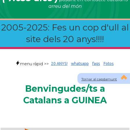
arreu del món
2005-2025: Fes un cop d'ull al
site dels 20 anys!!!!
menu ràpid >>
20 ANYS!
whatsapp
faqs
Fotos
Tornar al capdamunt
Benvingudes/ts a
Catalans a GUINEA