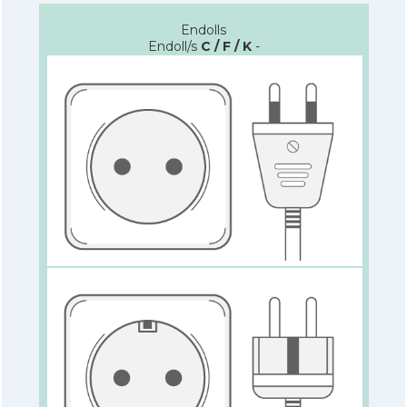
Endolls
Endoll/s
C / F / K
-