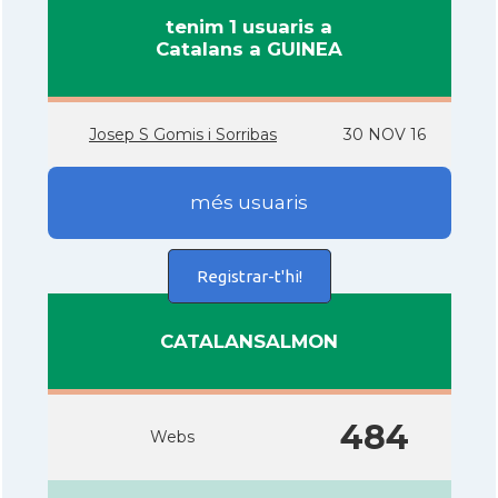
tenim 1 usuaris a
Catalans a GUINEA
Josep S Gomis i Sorribas
30 NOV 16
més usuaris
Registrar-t'hi!
CATALANSALMON
484
Webs