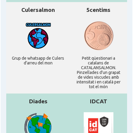
Culersalmon
5centims
Grup de whatsapp de Culers
Petit qüestionari a
d'arreu del mon
catalans de
CATALANSALMON.
Pinzellades d'un grapat
de vides viscudes amb
intensitat i en català per
tot el món
Diades
IDCAT