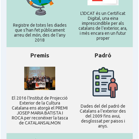
L'IDCAT és un Certificat
Digital, una eina
imprescindible per als
Registre de totes les diades
catalans de l'exterior, ara,
que s'han fet públicament
i més encara en un futur
arreu del món, des de l'any
proper
2018
Premis
Padró
El 2016 l'Institut de Projecció
Exterior de la Cultura
Dades del del padró de
Catalana ens atorgà el PREMI
Catalans a l'exterior des
JOSEP MARIA BATISTA I
del 2009 fins avui,
ROCA per reconéixer la tasca
desglossat per paisos i
de CATALANSALMON
anys.