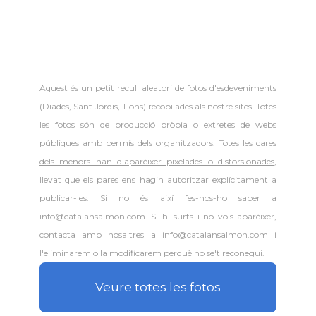
Aquest és un petit recull aleatori de
fotos d'esdeveniments
(Diades, Sant Jordis, Tions) recopilades als nostre sites. Totes
les fotos són de producció pròpia o extretes de webs
públiques amb permís dels organitzadors.
Totes les cares
dels menors han d'aparèixer pixelades o distorsionades
,
llevat que els pares ens hagin autoritzar explícitament a
publicar-les. Si no és així fes-nos-ho saber a
info@catalansalmon.com. Si hi surts i no vols aparèixer,
contacta amb nosaltres a info@catalansalmon.com i
l'eliminarem o la modificarem perquè no se't reconegui.
Veure totes les fotos