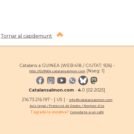
.
Tornar al capdemunt
Catalans a GUINEA (WEB:418 / CIUTAT: 926) -
[Nseg: 1]
http://GUINEA.catalansalmon.com
Catalansalmon.com
-
4
.0 [
02·2025
]
216.73.216.197 - [ US ] -
info@catalansalmon.com
Avís legal / Protecció de Dades / Normes d'ús
T'agrada la iniciativa?
Convida'ns a un café