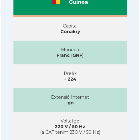
Guinea
Capital
Conakry
Moneda
Franc
(
GNF
)
Prefix
+ 224
Extensió Internet
.gn
Voltatge
220 V / 50 Hz
(a CAT tenim 230 V / 50 Hz)