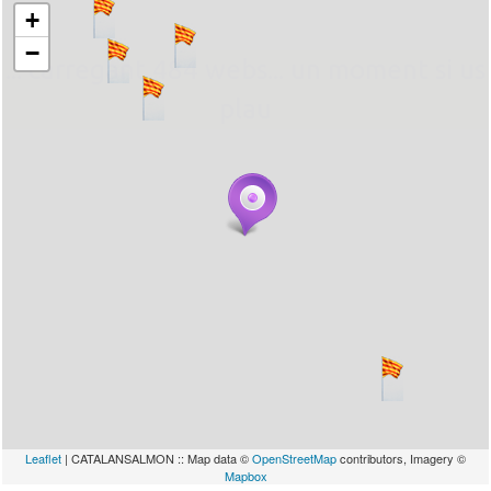
+
−
... carregant 484 webs... un moment si us
plau
Leaflet
| CATALANSALMON :: Map data ©
OpenStreetMap
contributors, Imagery ©
Mapbox