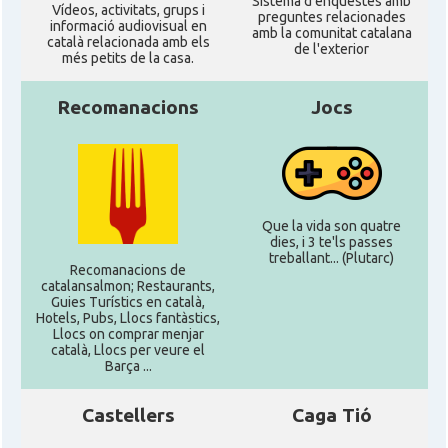
Sistema d'enquestes amb
Ví­deos, activitats, grups i
preguntes relacionades
informació audiovisual en
amb la comunitat catalana
català relacionada amb els
de l'exterior
més petits de la casa.
Recomanacions
Jocs
Que la vida son quatre
dies, i 3 te'ls passes
treballant... (Plutarc)
Recomanacions de
catalansalmon; Restaurants,
Guies Turístics en català,
Hotels, Pubs, Llocs fantàstics,
Llocs on comprar menjar
català, Llocs per veure el
Barça ...
Castellers
Caga Tió