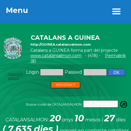
Menu
Menu
CATALANS A GUINEA
http://GUINEA.catalansalmon.com
Catalans a GUINEA forma part del projecte
www.catalansalmon.com
- (418) -
Permalink
(#)
Login
Passwd
Password
perdut?
REGISTRA'T
Buscar ciutat de CATALANSALMON:
20
10
27
CATALANSALMON:
anys
mesos i
dies
( 7.635 dies )
posant en contacte catalans