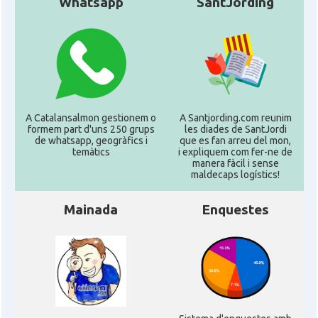
Whatsapp
SantJording
A Catalansalmon gestionem o
A Santjording.com reunim
formem part d'uns 250 grups
les diades de SantJordi
de whatsapp, geogràfics i
que es fan arreu del mon,
temàtics
i expliquem com fer-ne de
manera fàcil i sense
maldecaps logí­stics!
Mainada
Enquestes