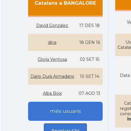
Catalans a BANGALORE
W
David Gonzalez
17 DES 18
Us
dina
18 GEN 16
Catal
Gloria Ventosa
02 SET 15
Data 
Dario Durà Armadans
10 SET 14
Alba Boix
07 AGO 13
Cat
regist
més usuaris
conso
Í
Registrar-t'hi!