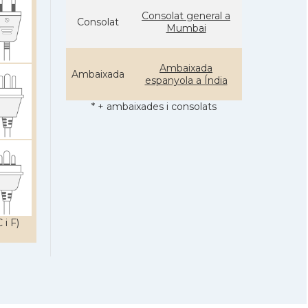
Consolat general a
Consolat
Mumbai
Ambaixada
Ambaixada
espanyola a Índia
* + ambaixades i consolats
 i F)