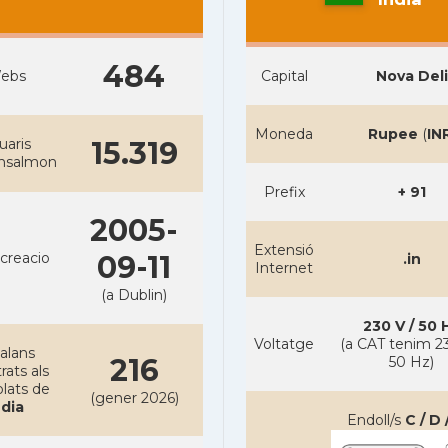
484
ebs
Capital
Nova Deli
Moneda
Rupee
(
IN
uaris
15.319
ansalmon
Prefix
+ 91
2005-
Extensió
creacio
09-11
.in
Internet
(a Dublin)
230 V / 50 
Voltatge
(a CAT tenim 23
alans
216
50 Hz)
rats als
lats de
(gener 2026)
ndia
Endoll/s
C / D 