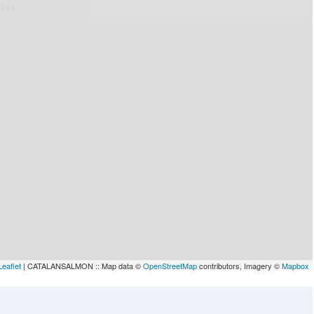
lau
Leaflet
| CATALANSALMON :: Map data ©
OpenStreetMap
contributors, Imagery ©
Mapbox