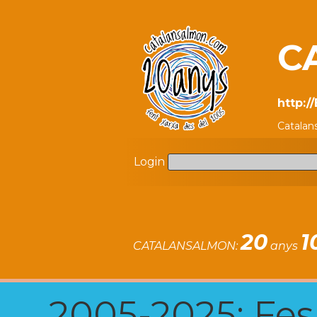
C
http:
Catalan
Login
20
1
CATALANSALMON:
anys
2005-2025: Fes u