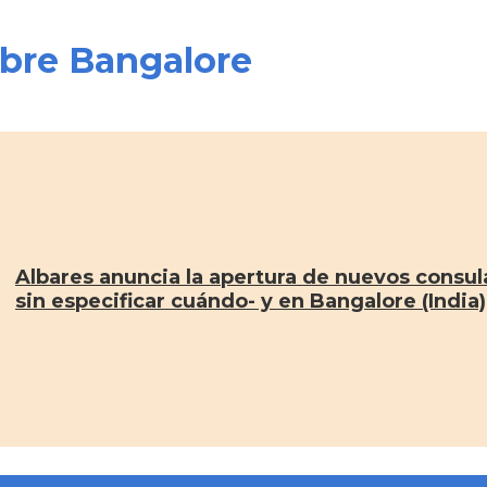
obre Bangalore
Albares anuncia la apertura de nuevos consu
sin especificar cuándo- y en Bangalore (India)