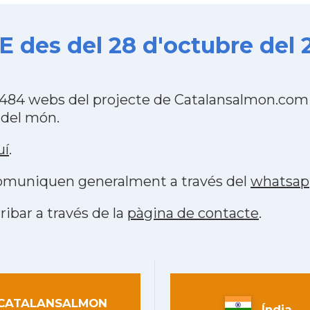
des del 28 d'octubre del 
484 webs del projecte de Catalansalmon.com 
 del món.
uí
.
 comuniquen generalment a través del
whatsap
ribar a través de la
pàgina de contacte
.
CATALANSALMON
Índia