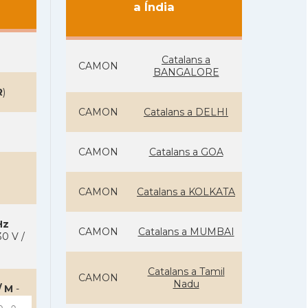
a Índia
Catalans a
CAMON
BANGALORE
R
)
CAMON
Catalans a DELHI
CAMON
Catalans a GOA
CAMON
Catalans a KOLKATA
Hz
CAMON
Catalans a MUMBAI
0 V /
Catalans a Tamil
CAMON
Nadu
/ M
-