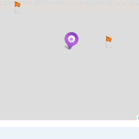
. carregant 484 webs... un moment si us p