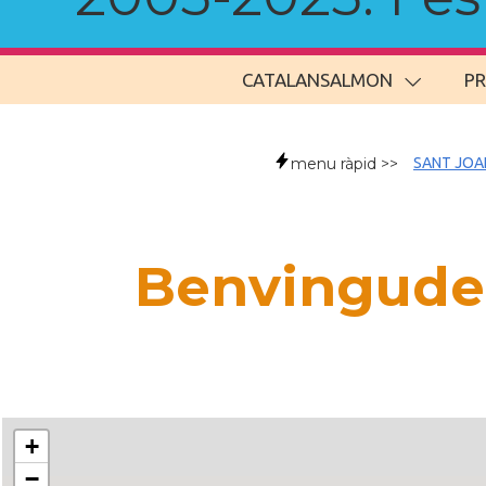
CATALANSALMON
P
menu ràpid >>
SANT JOA
Benvingude
+
−