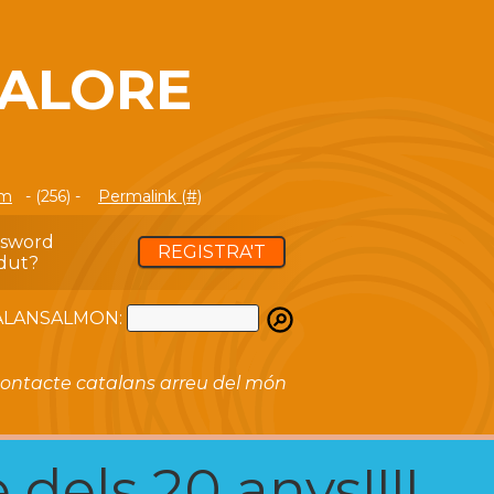
GALORE
om
- (256) -
Permalink (#)
ssword
REGISTRA'T
dut?
ATALANSALMON:
ontacte catalans arreu del món
 dels 20 anys!!!!