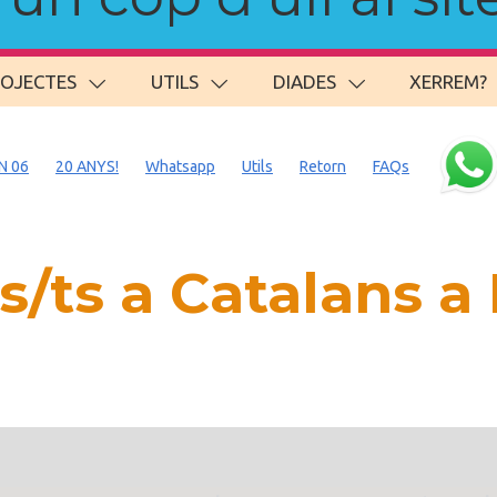
ROJECTES
UTILS
DIADES
XERREM?
N 06
20 ANYS!
Whatsapp
Utils
Retorn
FAQs
s/ts a Catalans 