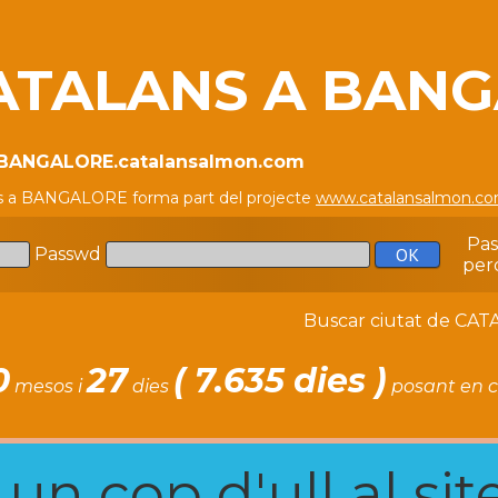
ATALANS A BAN
//BANGALORE.catalansalmon.com
s a BANGALORE forma part del projecte
www.catalansalmon.c
Pa
Passwd
per
Buscar ciutat de C
0
27
( 7.635 dies )
mesos i
dies
posant en c
n cop d'ull al site