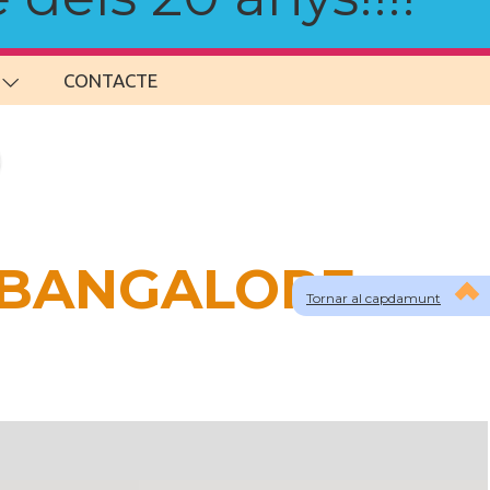
CONTACTE
a BANGALORE
Tornar al capdamunt