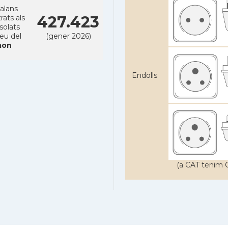
alans
427.423
rats als
solats
reu del
(gener 2026)
on
Endolls
(a CAT tenim C