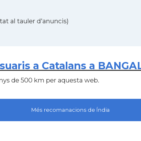
at al tauler d'anuncis)
uaris a Catalans a BANGAL
nys de 500 km per aquesta web.
Més recomanacions de Índia