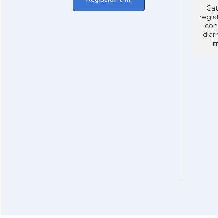
Cat
regist
con
d'ar
m