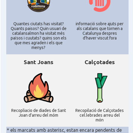
Quantes ciutats has visitat?
informació sobre ajuts per
Quants paisos? Quin usuari de
als catalans que tornen a
catalansalmon ha visitat més
Catalunya despres
països i cuutats? quins son els
d'haver viscut fora
que mes agraden i els que
menys?
Sant Joans
Calçotades
Recopliacio de diades de Sant
Recopilació de Calçotades
Joan d'arreu del móm
cel.lebrades arreu del
món
* els marcats amb asterisc, estan encara pendents de