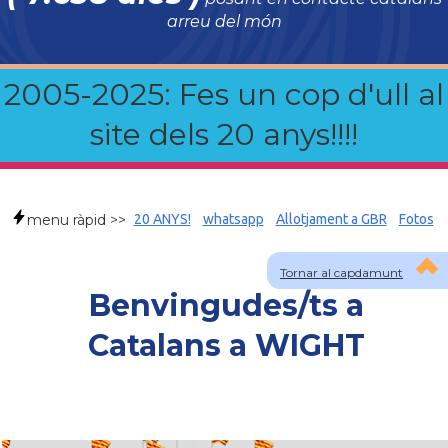
arreu del món
2005-2025: Fes un cop d'ull al
site dels 20 anys!!!!
menu ràpid >>
20 ANYS!
whatsapp
Allotjament a GBR
Fotos
Tornar al capdamunt
Benvingudes/ts a
Catalans a WIGHT