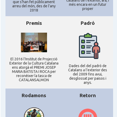
catalans de l'exterior, ara, i
que s'han fet públicament
més encara en un futur
arreu del món, des de l'any
proper
2018
Premis
Padró
El 2016 l'Institut de Projecció
Exterior de la Cultura Catalana
Dades del del padró de
ens atorgà el PREMI JOSEP
Catalans a l'exterior des
MARIA BATISTA I ROCA per
del 2009 fins avui,
reconéixer la tasca de
desglossat per paisos i
CATALANSALMON
anys.
Rodamons
Retorn