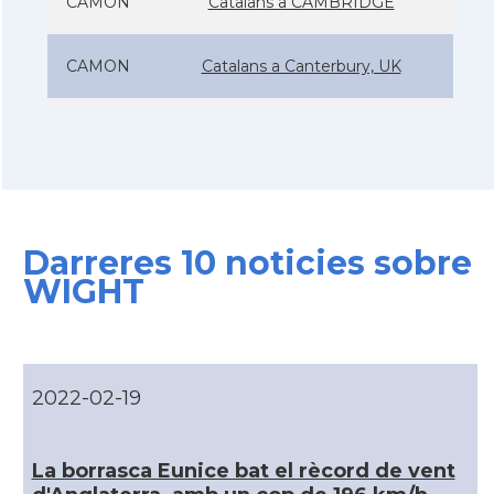
CAMON
Catalans a CAMBRIDGE
CAMON
Catalans a Canterbury, UK
CAMON
Catalans a Cardiff
CAMON
Catalans a Chelmsford
Darreres 10 noticies sobre
CAMON
Catalans a CHELTENHAM
WIGHT
CAMON
Catalans a Chester
CAMON
Catalans a DERRY
2022-02-19
CAMON
CATALANS A EDINBURGH
La borrasca Eunice bat el rècord de vent