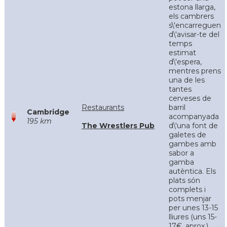
estona llarga,
els cambrers
s\'encarreguen
d\'avisar-te del
temps
estimat
d\'espera,
mentres prens
una de les
tantes
cerveses de
Restaurants
barril
Cambridge
acompanyada
195 km
The Wrestlers Pub
d\'una font de
galetes de
gambes amb
sabor a
gamba
autèntica. Els
plats són
complets i
pots menjar
per unes 13-15
lliures (uns 15-
17€, aprox.)