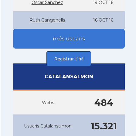
Oscar Sanchez
19 OCT 16
Ruth Gangonells
16 OCT 16
més usuaris
Registrar-t'hi!
CATALANSALMON
484
Webs
15.321
Usuaris Catalansalmon