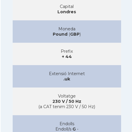
Capital
Londres
Moneda
Pound
(
GBP
)
Prefix
+ 44
Extensió Internet
.uk
Voltatge
230 V / 50 Hz
(a CAT tenim 230 V / 50 Hz)
Endolls
Endoll/s
G
-