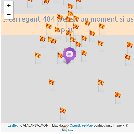
+
−
... carregant 484 webs... un moment si us
plau
Leaflet
| CATALANSALMON :: Map data ©
OpenStreetMap
contributors, Imagery ©
Mapbox