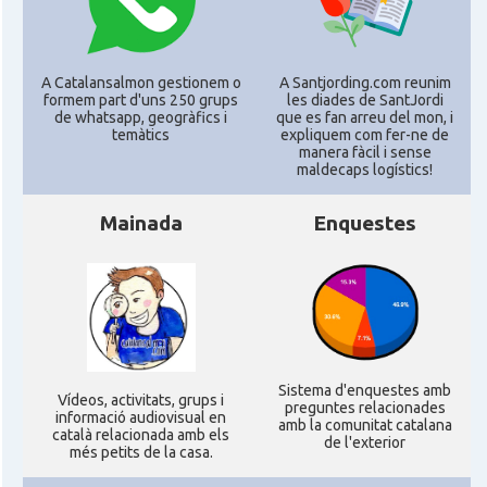
CAMON
Catalans a Leeds - Uk
A Catalansalmon gestionem o
A Santjording.com reunim
formem part d'uns 250 grups
les diades de SantJordi
de whatsapp, geogràfics i
que es fan arreu del mon, i
CAMON
Catalans a LEICESTER
temàtics
expliquem com fer-ne de
manera fàcil i sense
maldecaps logí­stics!
CAMON
Catalans a Lincoln
Mainada
Enquestes
CAMON
Catalans a LIVERPOOL
CAMON
CATALANS A LONDON - Londres
CAMON
CATALANS A MANCHESTER
Sistema d'enquestes amb
Ví­deos, activitats, grups i
preguntes relacionades
informació audiovisual en
amb la comunitat catalana
CAMON
Catalans a MILTON KEYNES
català relacionada amb els
de l'exterior
més petits de la casa.