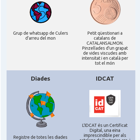
Consolat
Consolat general a London
Ambaixada espanyola a Regne Unit
Ambaixada
(UK)
Grup de whatsapp de Culers
Petit qüestionari a
* + ambaixades i consolats
d'arreu del mon
catalans de
CATALANSALMON.
Pinzellades d'un grapat
de vides viscudes amb
intensitat i en català per
tot el món
Diades
IDCAT
L'IDCAT és un Certificat
Digital, una eina
imprescindible per als
Registre de totes les diades