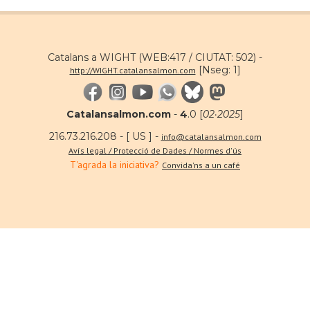
Catalans a WIGHT (WEB:417 / CIUTAT: 502) -
[Nseg: 1]
http://WIGHT.catalansalmon.com
Catalansalmon.com
-
4
.0 [
02·2025
]
216.73.216.208 - [ US ] -
info@catalansalmon.com
Avís legal / Protecció de Dades / Normes d'ús
T'agrada la iniciativa?
Convida'ns a un café