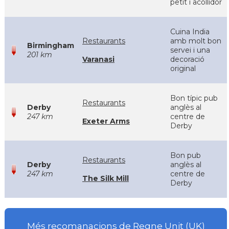
petit i acollidor
Cuina India
Restaurants
amb molt bon
Birmingham
servei i una
201 km
Varanasi
decoració
original
Bon típic pub
Restaurants
Derby
anglès al
247 km
centre de
Exeter Arms
Derby
Bon pub
Restaurants
Derby
anglès al
247 km
centre de
The Silk Mill
Derby
Més recomanacions de Regne Unit (UK)