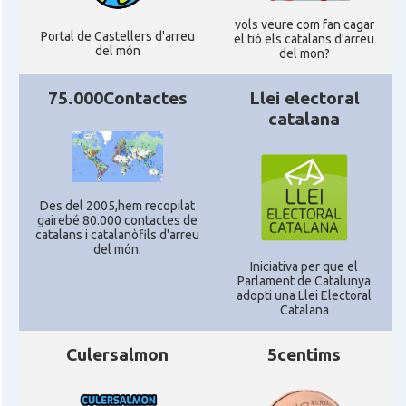
CAMON
Catalans a STIRLING
vols veure com fan cagar
Portal de Castellers d'arreu
el tió els catalans d'arreu
del món
del mon?
CAMON
Catalans a WIGHT
75.000Contactes
Llei electoral
catalana
CAMON
Catalans a YORK
Casal
Catalans UK
Des del 2005,hem recopilat
gairebé 80.000 contactes de
Casal
Centre Català d'Escòcia
catalans i catalanòfils d'arreu
del món.
Iniciativa per que el
Parlament de Catalunya
Delegació del Govern al Regne Unit i
Delegació
adopti una Llei Electoral
Irlanda
Catalana
Culersalmon
5centims
Consolat
Consolat general a Edinburgh