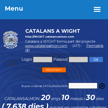
Menu
Menu
CATALANS A WIGHT
http://WIGHT.catalansalmon.com
Catalans a WIGHT forma part del projecte
www.catalansalmon.com
- (417) -
Permalink
(#)
Login
Passwd
Password
perdut?
REGISTRA'T
Buscar ciutat de CATALANSALMON:
20
10
30
CATALANSALMON:
anys
mesos i
dies
( 7.638 dies )
posant en contacte catalans