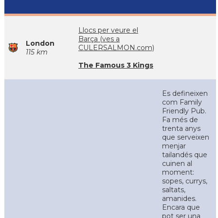
Llocs per veure el
Barça (ves a
London
CULERSALMON.com)
115 km
The Famous 3 Kings
Es defineixen
com Family
Friendly Pub.
Fa més de
trenta anys
que serveixen
menjar
tailandés que
cuinen al
moment:
sopes, currys,
saltats,
amanides.
Encara que
pot ser una