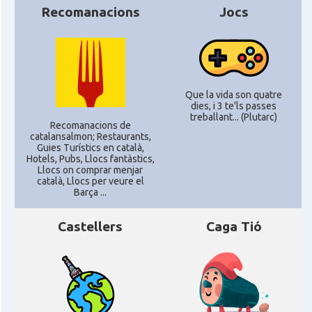
CAMON
Catalans a Newcastle upon Tyne
Recomanacions
Jocs
CAMON
Catalans a NOTTINGHAM
CAMON
Catalans a OXFORD, UK, Anglaterra
Que la vida son quatre
dies, i 3 te'ls passes
treballant... (Plutarc)
Recomanacions de
CAMON
Catalans a Portsmouth
catalansalmon; Restaurants,
Guies Turístics en català,
Hotels, Pubs, Llocs fantàstics,
CAMON
Catalans a READING
Llocs on comprar menjar
català, Llocs per veure el
Barça ...
CAMON
Catalans a RUGBY
Castellers
Caga Tió
CAMON
Catalans a SHEFFIELD
CAMON
Catalans a SOUTHAMPTON