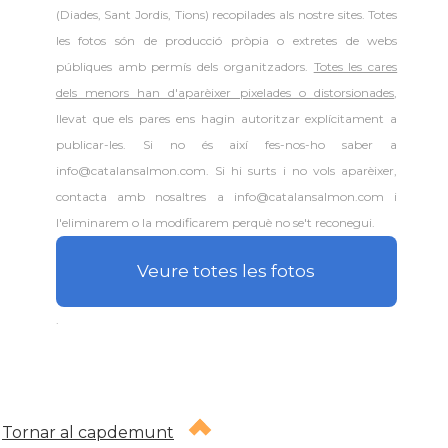
(Diades, Sant Jordis, Tions) recopilades als nostre sites. Totes
les fotos són de producció pròpia o extretes de webs
públiques amb permís dels organitzadors.
Totes les cares
dels menors han d'aparèixer pixelades o distorsionades
,
llevat que els pares ens hagin autoritzar explícitament a
publicar-les. Si no és així fes-nos-ho saber a
info@catalansalmon.com. Si hi surts i no vols aparèixer,
contacta amb nosaltres a info@catalansalmon.com i
l'eliminarem o la modificarem perquè no se't reconegui.
Veure totes les fotos
.
Tornar al capdemunt