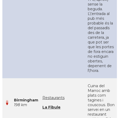
sense la
beguda.
L\'entrada al
pub més
probable és la
del passadís
des de la
carretera, ja
que pot ser
que les portes
de fora encara
no estiguin
obertes,
depenent de
l\'hora.
Cuina del
Marroc amb
plats com
Restaurants
Birmingham
tagines i
198 km
couscous. Bon
La Fibule
servei en un
restaurant