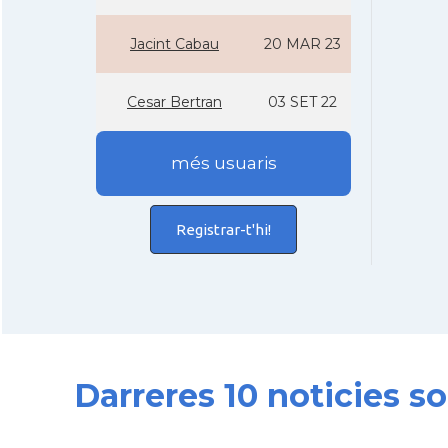
Jacint Cabau
20 MAR 23
Cesar Bertran
03 SET 22
més usuaris
Registrar-t'hi!
Darreres 10 noticies s