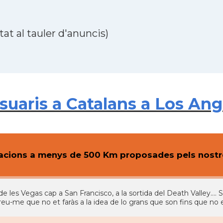
at al tauler d'anuncis)
aris a Catalans a Los Ange
cions a menys de 500 Km proposades pels nostre
e les Vegas cap a San Francisco, a la sortida del Death Valley.... 
reu-me que no et faràs a la idea de lo grans que son fins que no el