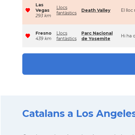
Las
Llocs
Vegas
Death Valley
El lloc
fantàstics
293 km
Fresno
Llocs
Parc Nacional
Hi ha 
439 km
fantàstics
de Yosemite
Catalans a Los Angeles