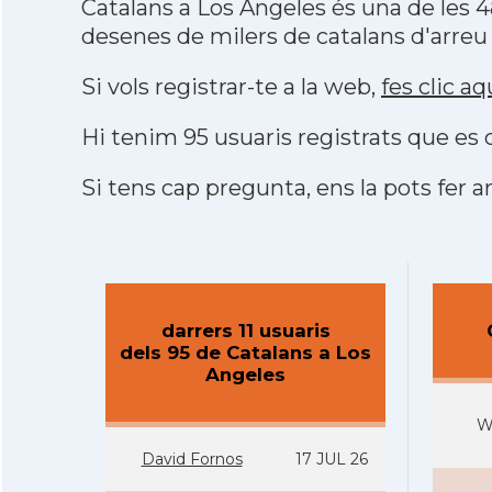
Catalans a Los Angeles és una de les
desenes de milers de catalans d'arreu
Si vols registrar-te a la web,
fes clic aq
Hi tenim 95 usuaris registrats que e
Si tens cap pregunta, ens la pots fer ar
darrers 11 usuaris
dels 95 de Catalans a Los
Angeles
W
David Fornos
17 JUL 26