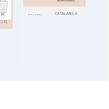
CATALANS A
CAMON
CHICAGO
 i F)
Catalans a
CAMON
CLEVELAND
Catalans a
CAMON
COLORADO
Catalans a
CAMON
COLUMBUS
Catalans a
CAMON
CONNECTICUT
CAMON
Catalans a DALLAS