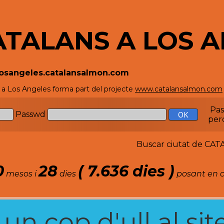
ATALANS A LOS 
/losangeles.catalansalmon.com
 a Los Angeles forma part del projecte
www.catalansalmon.com
Pa
Passwd
per
Buscar ciutat de C
0
28
( 7.636 dies )
mesos i
dies
posant en c
n cop d'ull al site