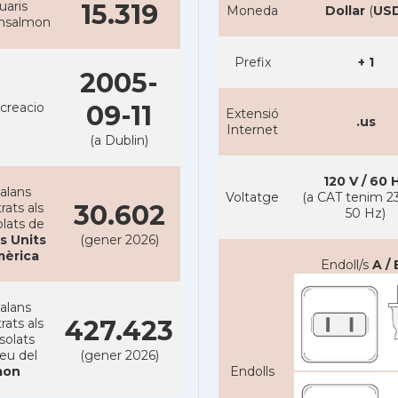
uaris
15.319
Moneda
Dollar
(
US
ansalmon
Prefix
+ 1
2005-
creacio
09-11
Extensió
.us
Internet
(a Dublin)
120 V / 60 
alans
Voltatge
(a CAT tenim 23
30.602
rats als
50 Hz)
lats de
s Units
(gener 2026)
mèrica
Endoll/s
A / 
alans
427.423
rats als
solats
reu del
(gener 2026)
on
Endolls