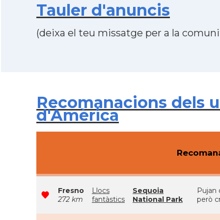
Tauler d'anuncis
(deixa el teu missatge per a la comunit
Recomanacions dels usu
d'Amèrica
Recomana
Fresno
Llocs
Sequoia
Pujan d
272 km
fantàstics
National Park
però c