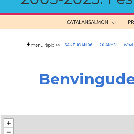
CATALANSALMON
P
menu ràpid >>
SANT JOAN 06
20 ANYS!
What
Benvingudes
+
−