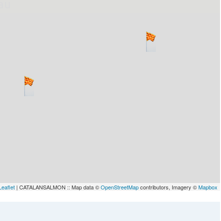
lau
Leaflet
| CATALANSALMON :: Map data ©
OpenStreetMap
contributors, Imagery ©
Mapbox