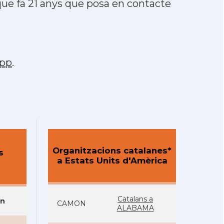
ue fa 21 anys que posa en contacte
pp
.
Organitzacions catalanes*
s
a Estats Units d'Amèrica
Catalans a
on
CAMON
ALABAMA