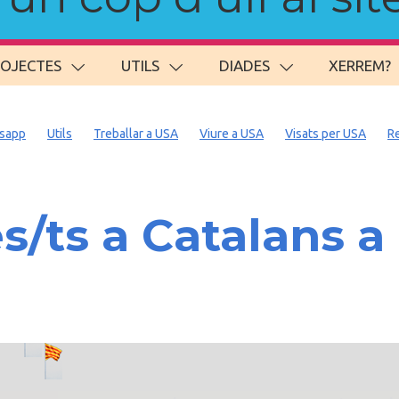
ROJECTES
UTILS
DIADES
XERREM?
sapp
Utils
Treballar a USA
Viure a USA
Visats per USA
R
/ts a Catalans a