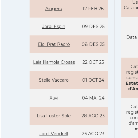
Us
Catal
Aingeru
12 FEB 26
Jordi Espin
09 DES 25
Data 
Eloi Prat Padró
08 DES 25
Laia Illamola Crosas
22 OCT 25
Cat
regist
conso
Stella Vaccaro
01 OCT 24
Estat
d'A
Xavi
04 MAI 24
Cat
regist
Lisa Fuster-Sole
28 AGO 23
con
d'ar
m
Jordi Vendrell
26 AGO 23