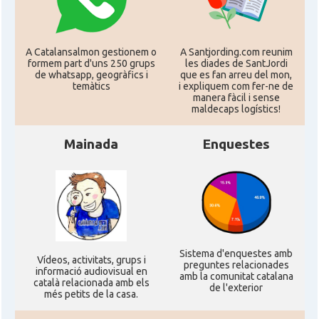
CAMON
CATALANS A GUILDFORD
A Catalansalmon gestionem o
A Santjording.com reunim
formem part d'uns 250 grups
les diades de SantJordi
CAMON
Catalans a HEREFORD
de whatsapp, geogràfics i
que es fan arreu del mon,
temàtics
i expliquem com fer-ne de
manera fàcil i sense
CAMON
Catalans a Ipswich
maldecaps logí­stics!
Mainada
Enquestes
CAMON
Catalans a KETTERING
CAMON
Catalans a Leeds - Uk
CAMON
Catalans a LEICESTER
Sistema d'enquestes amb
Ví­deos, activitats, grups i
preguntes relacionades
CAMON
Catalans a Lincoln
informació audiovisual en
amb la comunitat catalana
català relacionada amb els
de l'exterior
més petits de la casa.
CAMON
Catalans a LIVERPOOL