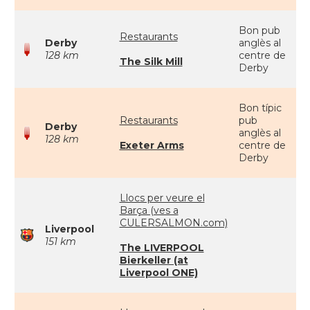
Bon pub
Restaurants
Derby
anglès al
128 km
centre de
The Silk Mill
Derby
Bon típic
Restaurants
pub
Derby
anglès al
128 km
Exeter Arms
centre de
Derby
Llocs per veure el
Barça (ves a
CULERSALMON.com)
Liverpool
151 km
The LIVERPOOL
Bierkeller (at
Liverpool ONE)