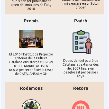
que s'han fet públicament
i més encara en un futur
arreu del món, des de l'any
proper
2018
Premis
Padró
El 2016 l'Institut de Projecció
Exterior de la Cultura
Dades del del padró de
Catalana ens atorgà el PREMI
Catalans a l'exterior des
JOSEP MARIA BATISTA I
del 2009 fins avui,
ROCA per reconéixer la tasca
desglossat per paisos i
de CATALANSALMON
anys.
Rodamons
Retorn