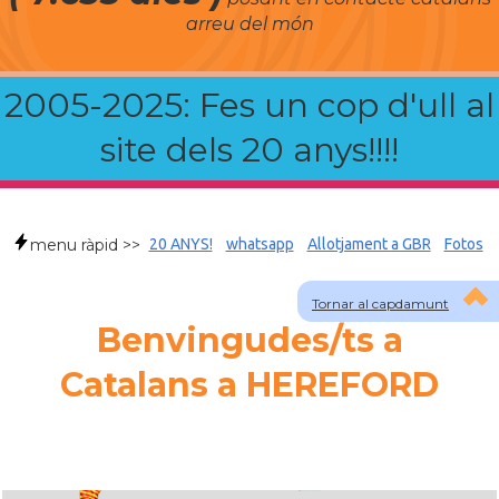
arreu del món
2005-2025: Fes un cop d'ull al
site dels 20 anys!!!!
menu ràpid >>
20 ANYS!
whatsapp
Allotjament a GBR
Fotos
Tornar al capdamunt
Benvingudes/ts a
Catalans a HEREFORD