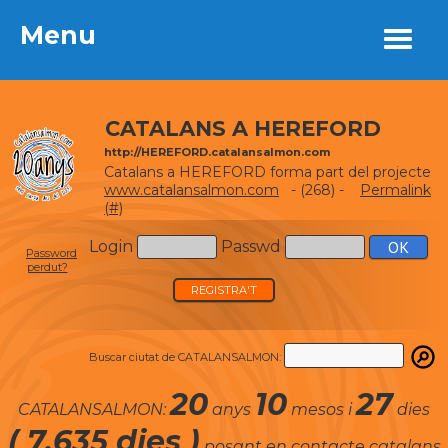
Menu
Menu
CATALANS A HEREFORD
http://HEREFORD.catalansalmon.com
Catalans a HEREFORD forma part del projecte
www.catalansalmon.com
- (268) -
Permalink
(#)
Login
Passwd
Password
perdut?
REGISTRA'T
Buscar ciutat de CATALANSALMON:
20
10
27
CATALANSALMON:
anys
mesos i
dies
( 7.635 dies )
posant en contacte catalans