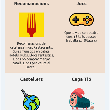
Recomanacions
Jocs
CAMON
CATALANS A LONDON - Londres
CAMON
CATALANS A MANCHESTER
Que la vida son quatre
dies, i 3 te'ls passes
CAMON
Catalans a MILTON KEYNES
treballant... (Plutarc)
Recomanacions de
catalansalmon; Restaurants,
Guies Turístics en català,
CAMON
Catalans a Newcastle upon Tyne
Hotels, Pubs, Llocs fantàstics,
Llocs on comprar menjar
català, Llocs per veure el
Barça ...
CAMON
Catalans a NOTTINGHAM
Castellers
Caga Tió
CAMON
Catalans a OXFORD, UK, Anglaterra
CAMON
Catalans a Portsmouth