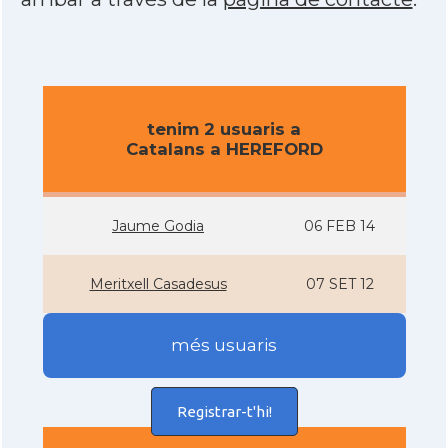
tenim 2 usuaris a
Catalans a HEREFORD
Jaume Godia
06 FEB 14
Meritxell Casadesus
07 SET 12
més usuaris
Registrar-t'hi!