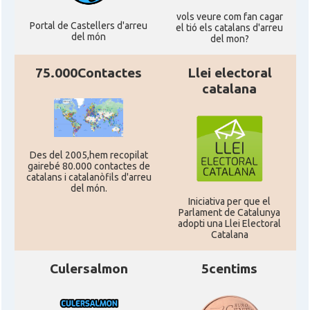
CAMON
Catalans a READING
vols veure com fan cagar
Portal de Castellers d'arreu
el tió els catalans d'arreu
del món
del mon?
CAMON
Catalans a RUGBY
75.000Contactes
Llei electoral
CAMON
Catalans a SHEFFIELD
catalana
CAMON
Catalans a SOUTHAMPTON
Des del 2005,hem recopilat
CAMON
Catalans a STIRLING
gairebé 80.000 contactes de
catalans i catalanòfils d'arreu
del món.
Iniciativa per que el
CAMON
Catalans a WIGHT
Parlament de Catalunya
adopti una Llei Electoral
Catalana
CAMON
Catalans a YORK
Culersalmon
5centims
Casal
Catalans UK