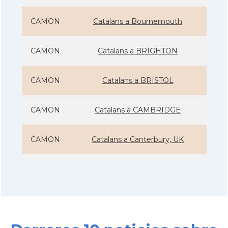
CAMON
Catalans a Bournemouth
CAMON
Catalans a BRIGHTON
CAMON
Catalans a BRISTOL
CAMON
Catalans a CAMBRIDGE
CAMON
Catalans a Canterbury, UK
CAMON
Catalans a Cardiff
CAMON
Catalans a Chelmsford
CAMON
Catalans a CHELTENHAM