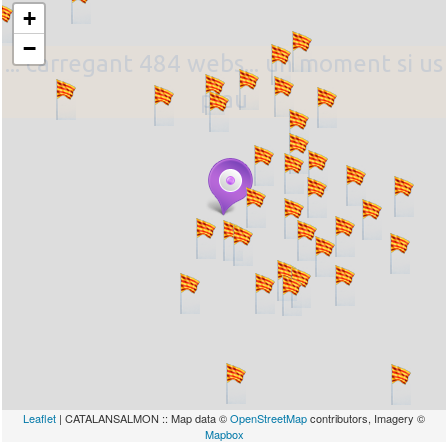
+
−
... carregant 484 webs... un moment si us
plau
Leaflet
| CATALANSALMON :: Map data ©
OpenStreetMap
contributors, Imagery ©
Mapbox