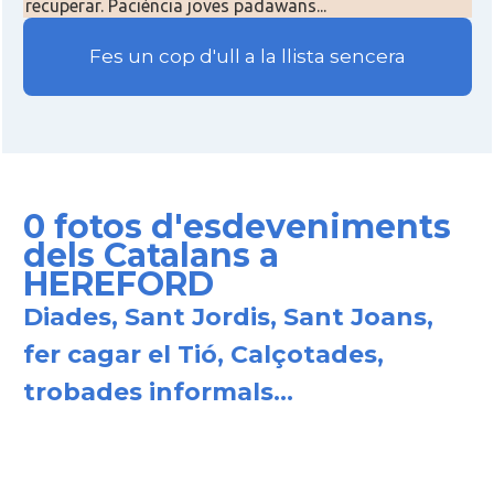
recuperar. Paciència joves padawans...
Fes un cop d'ull a la llista sencera
0 fotos d'esdeveniments
dels Catalans a
HEREFORD
Diades, Sant Jordis, Sant Joans,
fer cagar el Tió, Calçotades,
trobades informals...