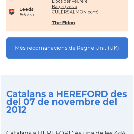
Llocs per veure el
Barça (ves a
Leeds
CULERSALMON.com)
156 km
The Eldon
Més recomanacions de Regne Unit (UK)
Catalans a HEREFORD des
del 07 de novembre del
2012
Catalans a HEREFORD és una de les 484