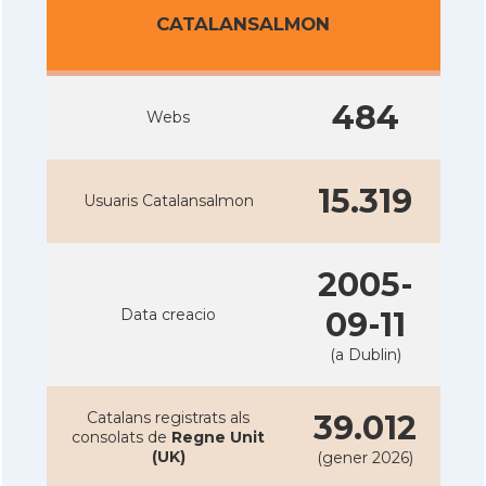
CATALANSALMON
484
Webs
15.319
Usuaris Catalansalmon
2005-
Data creacio
09-11
(a Dublin)
Catalans registrats als
39.012
consolats de
Regne Unit
(UK)
(gener 2026)