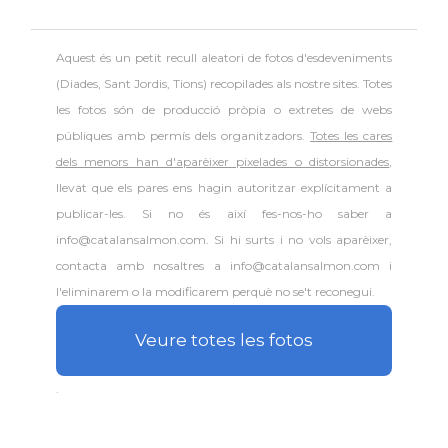
Aquest és un petit recull aleatori de
fotos d'esdeveniments
(Diades, Sant Jordis, Tions) recopilades als nostre sites. Totes
les fotos són de producció pròpia o extretes de webs
públiques amb permís dels organitzadors.
Totes les cares
dels menors han d'aparèixer pixelades o distorsionades
,
llevat que els pares ens hagin autoritzar explícitament a
publicar-les. Si no és així fes-nos-ho saber a
info@catalansalmon.com. Si hi surts i no vols aparèixer,
contacta amb nosaltres a info@catalansalmon.com i
l'eliminarem o la modificarem perquè no se't reconegui.
Veure totes les fotos
.