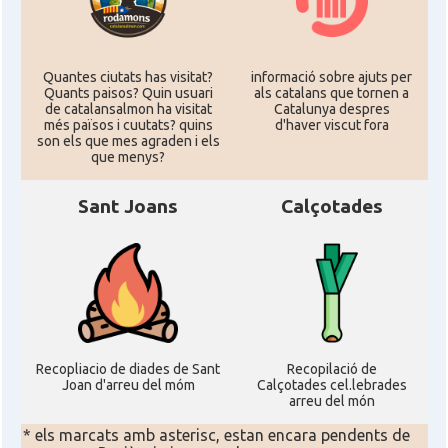
Quantes ciutats has visitat?
informació sobre ajuts per
Quants paisos? Quin usuari
als catalans que tornen a
de catalansalmon ha visitat
Catalunya despres
més països i cuutats? quins
d'haver viscut fora
son els que mes agraden i els
que menys?
Sant Joans
Calçotades
Recopliacio de diades de Sant
Recopilació de
Joan d'arreu del móm
Calçotades cel.lebrades
arreu del món
* els marcats amb asterisc, estan encara pendents de