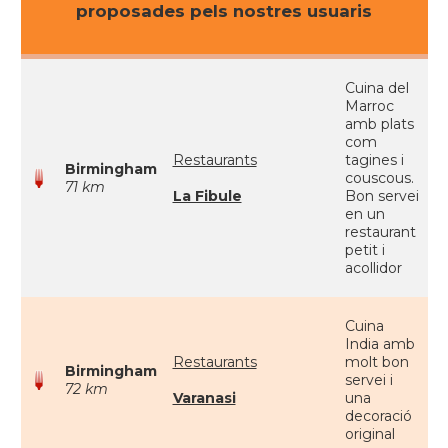
proposades pels nostres usuaris
Cuina del
Marroc
amb plats
com
Restaurants
tagines i
Birmingham
couscous.
71 km
La Fibule
Bon servei
en un
restaurant
petit i
acollidor
Cuina
India amb
Restaurants
molt bon
Birmingham
servei i
72 km
Varanasi
una
decoració
original