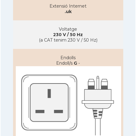
Extensió Internet
.uk
Voltatge
230 V / 50 Hz
(a CAT tenim 230 V / 50 Hz)
Endolls
Endoll/s
G
-