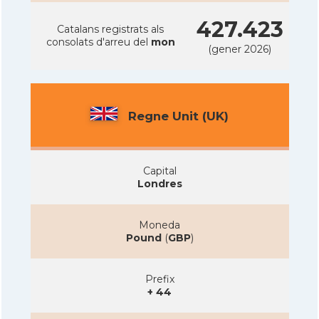
427.423
Catalans registrats als
consolats d'arreu del
mon
(gener 2026)
Regne Unit (UK)
Capital
Londres
Moneda
Pound
(
GBP
)
Prefix
+ 44