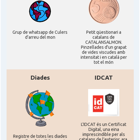
Casal
Centre Català d'Escòcia
Delegació del Govern al Regne Unit
Delegació
i Irlanda
Grup de whatsapp de Culers
Petit qüestionari a
d'arreu del mon
catalans de
CATALANSALMON.
Pinzellades d'un grapat
Consolat
Consolat general a Edinburgh
de vides viscudes amb
intensitat i en català per
tot el món
Consolat
Consolat general a London
Diades
IDCAT
Ambaixada espanyola a Regne Unit
Ambaixada
(UK)
* + ambaixades i consolats
L'IDCAT és un Certificat
Digital, una eina
imprescindible per als
Registre de totes les diades
catalans de l'exterior, ara,