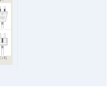
F
-
 i F)