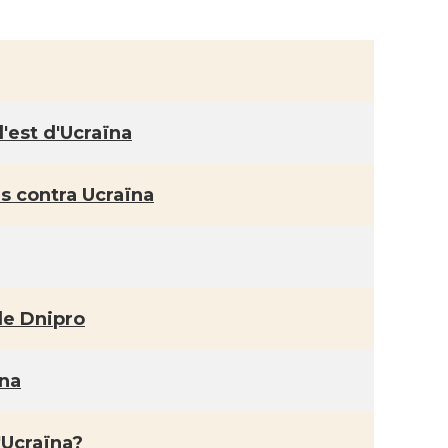
l'est d'Ucraïna
us contra Ucraïna
de Dnipro
ïna
'Ucraïna?