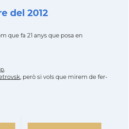
e del 2012
om que fa 21 anys que posa en
pp
.
etrovsk
, però si vols que mirem de fer-