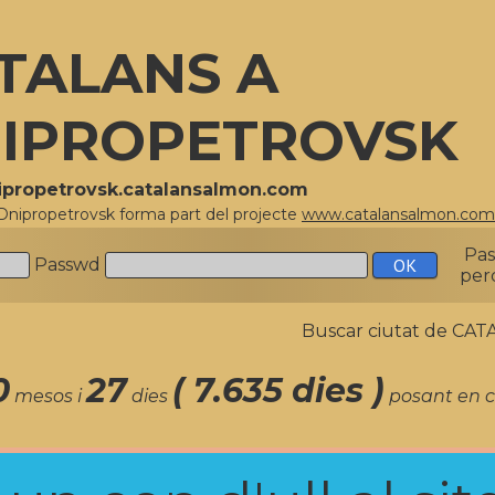
TALANS A
IPROPETROVSK
nipropetrovsk.catalansalmon.com
 Dnipropetrovsk forma part del projecte
www.catalansalmon.com
Pa
Passwd
per
Buscar ciutat de C
0
27
( 7.635 dies )
mesos i
dies
posant en c