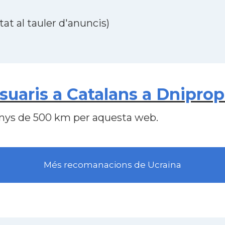
at al tauler d'anuncis)
uaris a Catalans a Dniprop
nys de 500 km per aquesta web.
Més recomanacions de Ucraïna