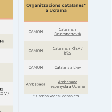
Organitzacions catalanes*
a Ucraïna
Catalans a
CAMON
Dnipropetrovsk
H
)
Catalans a KÍEV /
CAMON
Kýiv
CAMON
Catalans a L'viv
Ambaixada
Ambaixada
espanyola a Ucraïna
Hz
0 V /
* + ambaixades i consolats