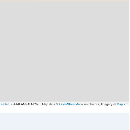
Leaflet
| CATALANSALMON :: Map data ©
OpenStreetMap
contributors, Imagery ©
Mapbox