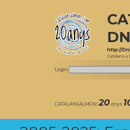
CA
DN
http://D
Catalans a
Login
20
1
CATALANSALMON:
anys