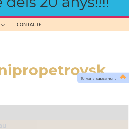
 dels 20 anys!!!!
CONTACTE
Dnipropetrovsk
Tornar al capdamunt
lau