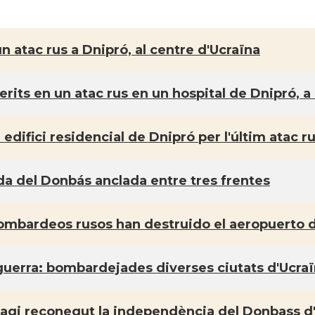
 atac rus a Dnipró, al centre d'Ucraïna
rits en un atac rus en un hospital de Dnipró, a 
edifici residencial de Dnipró per l'últim atac r
ida del Donbás anclada entre tres frentes
ombardeos rusos han destruido el aeropuerto 
uerra: bombardejades diverses ciutats d'Ucra
hagi reconegut la independència del Donbass d