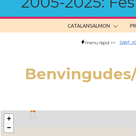
2005-2025: Fes u
CATALANSALMON
P
menu ràpid >>
SANT JO
Benvingudes/t
+
−
..