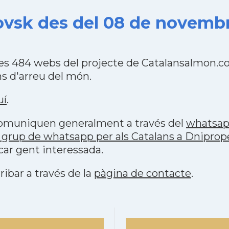
ovsk des del 08 de novembr
les 484 webs del projecte de Catalansalmon.c
s d'arreu del món.
uí
.
 comuniquen generalment a través del
whatsa
 grup de whatsapp per als Catalans a Dniprop
car gent interessada.
ribar a través de la
pàgina de contacte
.