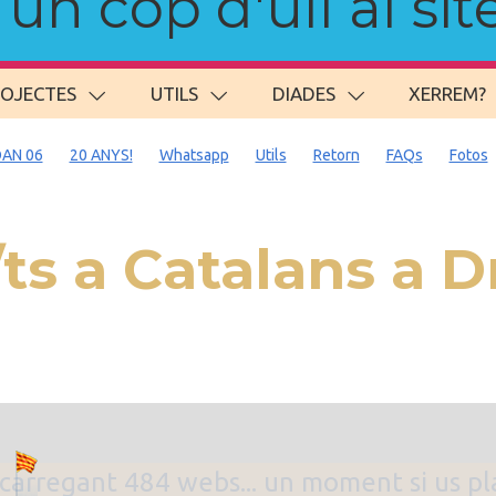
n cop d'ull al site
ROJECTES
UTILS
DIADES
XERREM?
AN 06
20 ANYS!
Whatsapp
Utils
Retorn
FAQs
Fotos
s a Catalans a 
. carregant 484 webs... un moment si us p