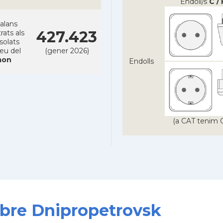
Endoll/s
C / 
alans
427.423
rats als
solats
reu del
(gener 2026)
on
Endolls
(a CAT tenim C
sobre Dnipropetrovsk