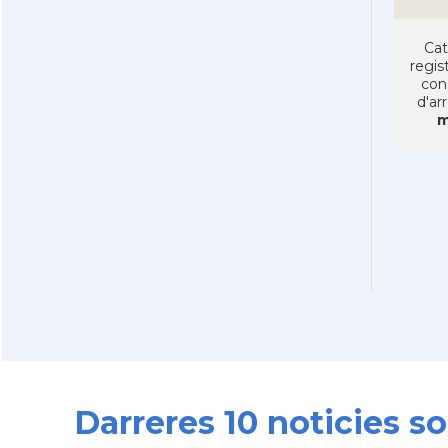
Cat
regist
con
d'ar
m
Darreres 10 noticies 