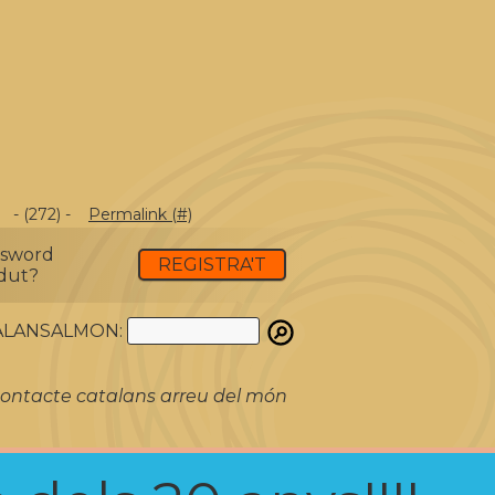
- (272) -
Permalink (#)
ssword
REGISTRA'T
dut?
ATALANSALMON:
ontacte catalans arreu del món