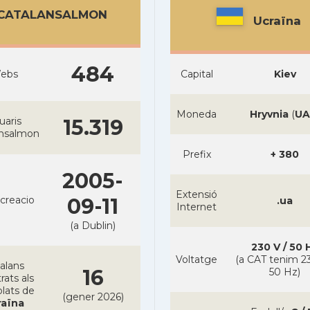
CATALANSALMON
Ucraïna
484
ebs
Capital
Kiev
Moneda
Hryvnia
(
UA
uaris
15.319
ansalmon
Prefix
+ 380
2005-
Extensió
creacio
09-11
.ua
Internet
(a Dublin)
230 V / 50 
Voltatge
(a CAT tenim 23
alans
16
50 Hz)
rats als
lats de
(gener 2026)
raïna