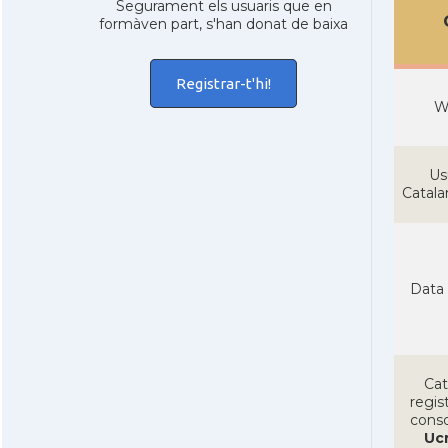
Segurament els usuaris que en
formàven part, s'han donat de baixa
Registrar-t'hi!
W
Us
Catal
Data 
Cat
regist
conso
Uc