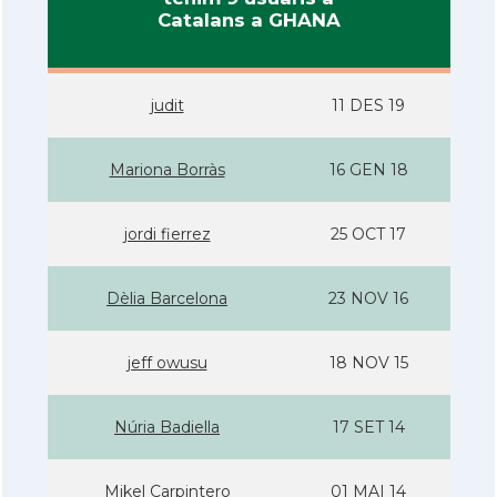
Catalans a GHANA
judit
11 DES 19
Mariona Borràs
16 GEN 18
jordi fierrez
25 OCT 17
Dèlia Barcelona
23 NOV 16
jeff owusu
18 NOV 15
Núria Badiella
17 SET 14
Mikel Carpintero
01 MAI 14