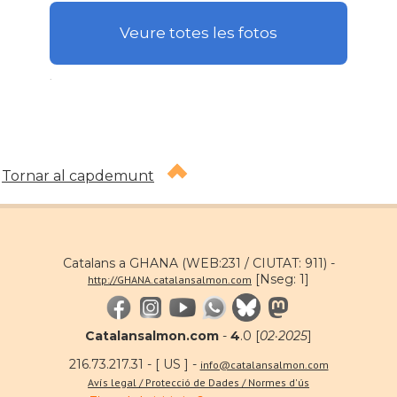
Veure totes les fotos
.
Tornar al capdemunt
Catalans a GHANA (WEB:231 / CIUTAT: 911) -
[Nseg: 1]
http://GHANA.catalansalmon.com
Catalansalmon.com
-
4
.0 [
02·2025
]
216.73.217.31 - [ US ] -
info@catalansalmon.com
Avís legal / Protecció de Dades / Normes d'ús