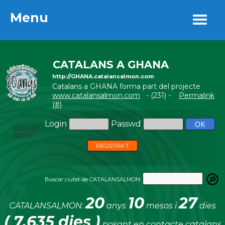
Menu
Menu
CATALANS A GHANA
http://GHANA.catalansalmon.com
Catalans a GHANA forma part del projecte
www.catalansalmon.com
- (231) -
Permalink
(#)
Login
Passwd
Password
perdut?
REGISTRA'T
Buscar ciutat de CATALANSALMON:
20
10
27
CATALANSALMON:
anys
mesos i
dies
( 7.635 dies )
posant en contacte catalans