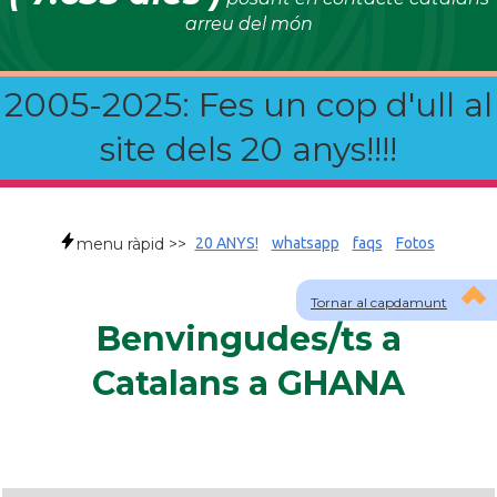
arreu del món
2005-2025: Fes un cop d'ull al
site dels 20 anys!!!!
menu ràpid >>
20 ANYS!
whatsapp
faqs
Fotos
Tornar al capdamunt
Benvingudes/ts a
Catalans a GHANA