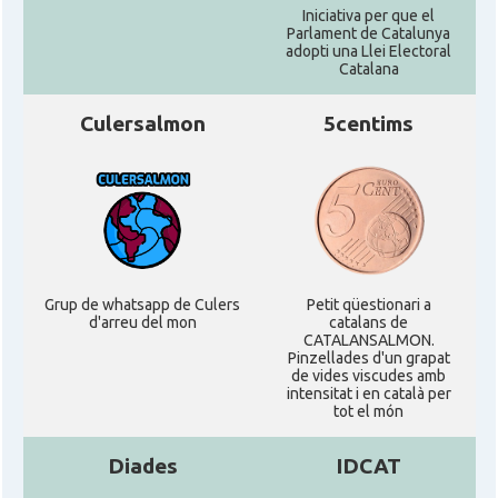
Iniciativa per que el
Parlament de Catalunya
adopti una Llei Electoral
Catalana
Culersalmon
5centims
Grup de whatsapp de Culers
Petit qüestionari a
d'arreu del mon
catalans de
CATALANSALMON.
Pinzellades d'un grapat
de vides viscudes amb
intensitat i en català per
tot el món
Diades
IDCAT