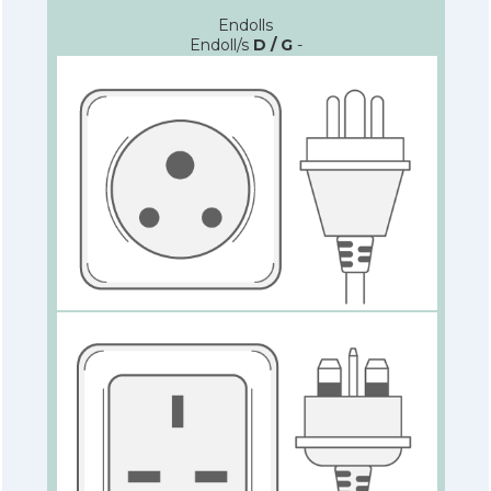
Endolls
Endoll/s
D / G
-