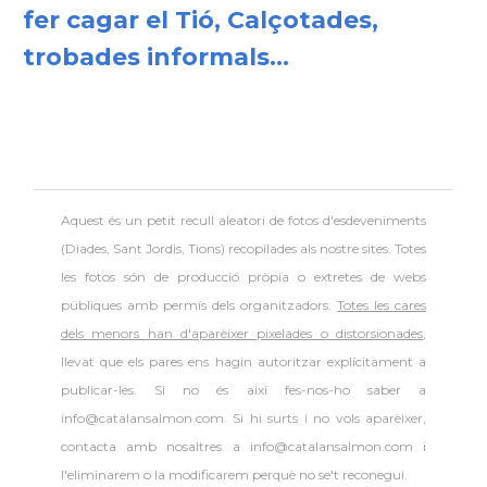
fer cagar el Tió, Calçotades,
trobades informals...
Aquest és un petit recull aleatori de
fotos d'esdeveniments
(Diades, Sant Jordis, Tions) recopilades als nostre sites. Totes
les fotos són de producció pròpia o extretes de webs
públiques amb permís dels organitzadors.
Totes les cares
dels menors han d'aparèixer pixelades o distorsionades
,
llevat que els pares ens hagin autoritzar explícitament a
publicar-les. Si no és així fes-nos-ho saber a
info@catalansalmon.com. Si hi surts i no vols aparèixer,
contacta amb nosaltres a info@catalansalmon.com i
l'eliminarem o la modificarem perquè no se't reconegui.