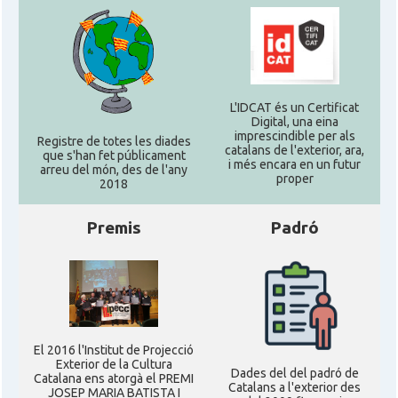
L'IDCAT és un Certificat
Digital, una eina
imprescindible per als
Registre de totes les diades
catalans de l'exterior, ara,
que s'han fet públicament
i més encara en un futur
arreu del món, des de l'any
proper
2018
Premis
Padró
El 2016 l'Institut de Projecció
Exterior de la Cultura
Dades del del padró de
Catalana ens atorgà el PREMI
Catalans a l'exterior des
JOSEP MARIA BATISTA I