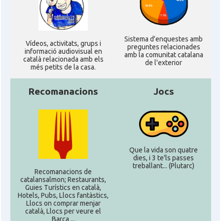
Sistema d'enquestes amb
Ví­deos, activitats, grups i
preguntes relacionades
informació audiovisual en
amb la comunitat catalana
català relacionada amb els
de l'exterior
més petits de la casa.
Recomanacions
Jocs
Que la vida son quatre
dies, i 3 te'ls passes
treballant... (Plutarc)
Recomanacions de
catalansalmon; Restaurants,
Guies Turístics en català,
Hotels, Pubs, Llocs fantàstics,
Llocs on comprar menjar
català, Llocs per veure el
Barça ...