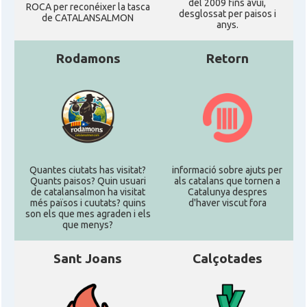
del 2009 fins avui,
ROCA per reconéixer la tasca
desglossat per paisos i
de CATALANSALMON
anys.
Rodamons
Retorn
Quantes ciutats has visitat?
informació sobre ajuts per
Quants paisos? Quin usuari
als catalans que tornen a
de catalansalmon ha visitat
Catalunya despres
més països i cuutats? quins
d'haver viscut fora
son els que mes agraden i els
que menys?
Sant Joans
Calçotades