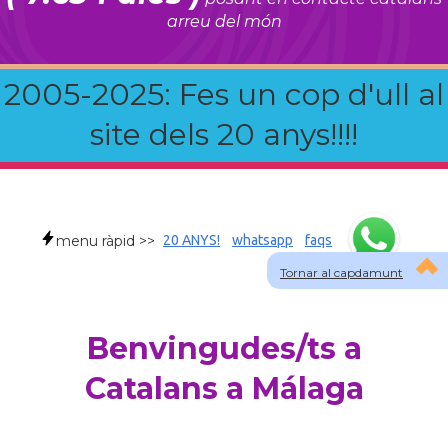
arreu del món
2005-2025: Fes un cop d'ull al
site dels 20 anys!!!!
menu ràpid >>
20 ANYS!
whatsapp
faqs
Tornar al capdamunt
Benvingudes/ts a
Catalans a Málaga