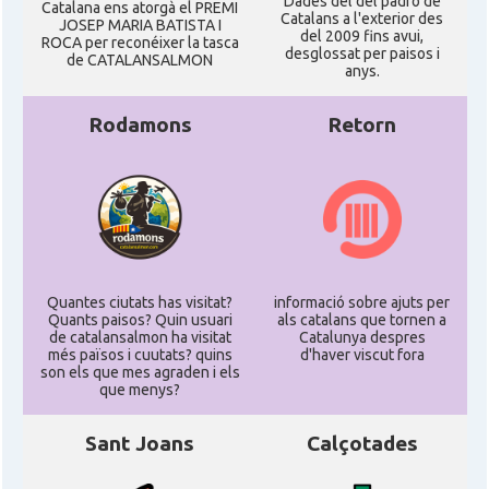
Dades del del padró de
Catalana ens atorgà el PREMI
Catalans a l'exterior des
JOSEP MARIA BATISTA I
del 2009 fins avui,
ROCA per reconéixer la tasca
desglossat per paisos i
de CATALANSALMON
anys.
Rodamons
Retorn
Quantes ciutats has visitat?
informació sobre ajuts per
Quants paisos? Quin usuari
als catalans que tornen a
de catalansalmon ha visitat
Catalunya despres
més països i cuutats? quins
d'haver viscut fora
son els que mes agraden i els
que menys?
Sant Joans
Calçotades