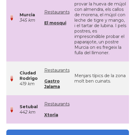
provar la hueva de mújol
con almendra, els callos
Restaurants
Murcia
de morena, el mújol con
345 km
leche de tigre y mango,
El mosqui
i el tartar de lubina. I pels
postres, es
imprescindible probar el
paparajote, un postre
Murcia on es fregeix la
fulla del llimoner.
Restaurants
Ciudad
Menjars típics de la zona
Rodrigo
Gastro
molt ben cuinats.
419 km
Jalama
Restaurants
Setubal
442 km
Xtoria