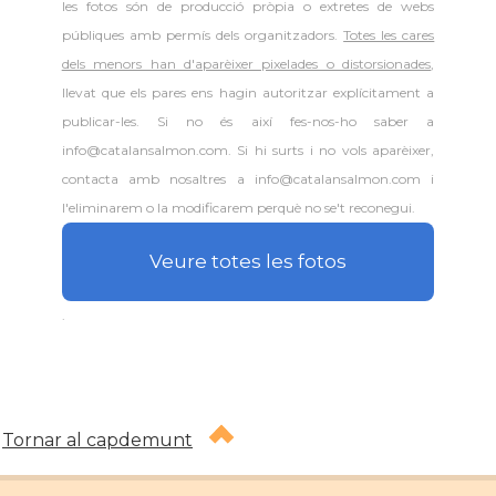
les fotos són de producció pròpia o extretes de webs
públiques amb permís dels organitzadors.
Totes les cares
dels menors han d'aparèixer pixelades o distorsionades
,
llevat que els pares ens hagin autoritzar explícitament a
publicar-les. Si no és així fes-nos-ho saber a
info@catalansalmon.com. Si hi surts i no vols aparèixer,
contacta amb nosaltres a info@catalansalmon.com i
l'eliminarem o la modificarem perquè no se't reconegui.
Veure totes les fotos
.
Tornar al capdemunt