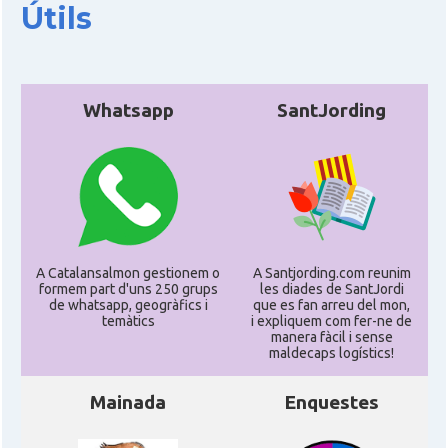
Útils
Whatsapp
SantJording
A Catalansalmon gestionem o
A Santjording.com reunim
formem part d'uns 250 grups
les diades de SantJordi
de whatsapp, geogràfics i
que es fan arreu del mon,
temàtics
i expliquem com fer-ne de
manera fàcil i sense
maldecaps logí­stics!
Mainada
Enquestes