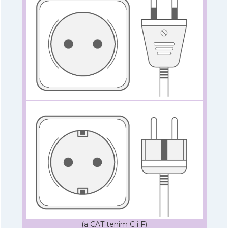
(a CAT tenim C i F)