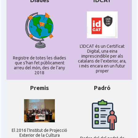
Diades
IDCAT
L'IDCAT és un Certificat
Digital, una eina
imprescindible per als
Registre de totes les diades
catalans de l'exterior, ara,
que s'han fet públicament
i més encara en un futur
arreu del món, des de l'any
proper
2018
Premis
Padró
El 2016 l'Institut de Projecció
Exterior de la Cultura