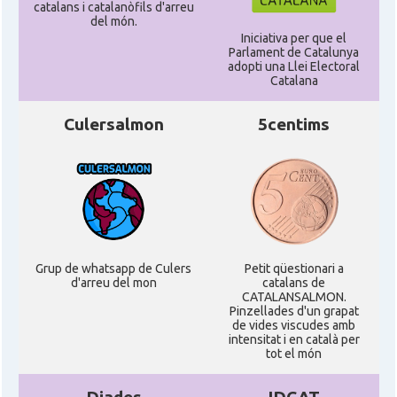
catalans i catalanòfils d'arreu
del món.
Iniciativa per que el
Parlament de Catalunya
adopti una Llei Electoral
Catalana
Culersalmon
5centims
Grup de whatsapp de Culers
Petit qüestionari a
d'arreu del mon
catalans de
CATALANSALMON.
Pinzellades d'un grapat
de vides viscudes amb
intensitat i en català per
tot el món