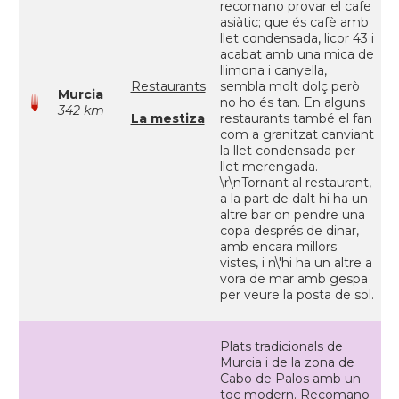
recomano provar el cafe
asiàtic; que és cafè amb
llet condensada, licor 43 i
acabat amb una mica de
llimona i canyella,
Restaurants
sembla molt dolç però
Murcia
no ho és tan. En alguns
342 km
La mestiza
restaurants també el fan
com a granitzat canviant
la llet condensada per
llet merengada.
\r\nTornant al restaurant,
a la part de dalt hi ha un
altre bar on pendre una
copa després de dinar,
amb encara millors
vistes, i n\'hi ha un altre a
vora de mar amb gespa
per veure la posta de sol.
Plats tradicionals de
Murcia i de la zona de
Cabo de Palos amb un
toc modern. Recomano