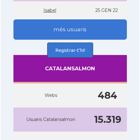
Isabel
25 GEN 22
més usuaris
Registrar-t'hi!
CATALANSALMON
484
Webs
15.319
Usuaris Catalansalmon