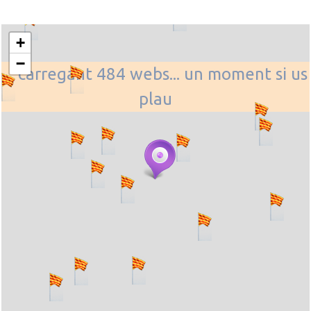
+
−
... carregant 484 webs... un moment si us
plau