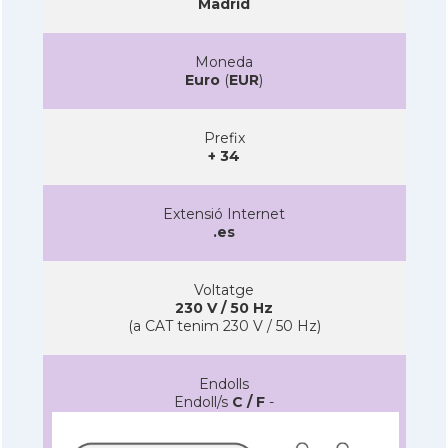
Madrid
Moneda
Euro
(
EUR
)
Prefix
+ 34
Extensió Internet
.es
Voltatge
230 V / 50 Hz
(a CAT tenim 230 V / 50 Hz)
Endolls
Endoll/s
C / F
-