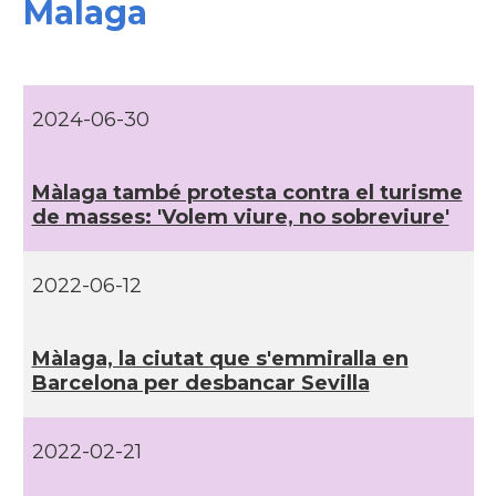
Malaga
CAMON
Catalans a SEVILLA
CAMON
Catalans a VALLADOLID
2024-06-30
Casal
Casa Catalana de Saragossa
Màlaga també protesta contra el turisme
Casal
Casal Català de Tenerife
de masses: 'Volem viure, no sobreviure'
Casal
Casal de Catalunya de Sevilla
2022-06-12
Casal
Cercle Català de Madrid
Màlaga, la ciutat que s'emmiralla en
Barcelona per desbancar Sevilla
* + ambaixades i consolats
2022-02-21