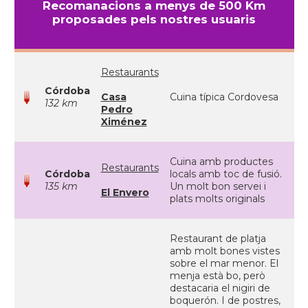
Recomanacions a menys de 500 Km
proposades pels nostres usuaris
Restaurants
Córdoba
Casa
Cuina típica Cordovesa
132 km
Pedro
Ximénez
Cuina amb productes
Restaurants
Córdoba
locals amb toc de fusió.
135 km
Un molt bon servei i
El Envero
plats molts originals
Restaurant de platja
amb molt bones vistes
sobre el mar menor. El
menja està bo, però
destacaria el nigiri de
boquerón. I de postres,