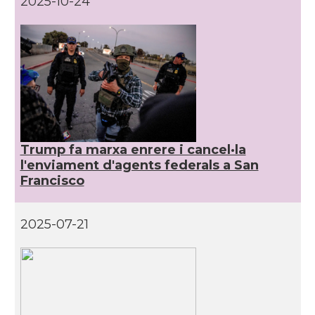
2025-10-24
CAMON
Catalans a DETROIT
CAMON
Catalans a DURHAM, NC
CAMON
Catalans a Hawaii
Trump fa marxa enrere i cancel·la
CAMON
Catalans a Houston - Texas
l'enviament d'agents federals a San
Francisco
CAMON
Catalans a INDIANA
2025-07-21
CAMON
Catalans a IOWA
CAMON
Catalans a IRVINE