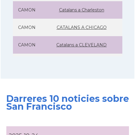
CAMON
Catalans a Charleston
CAMON
CATALANS A CHICAGO
CAMON
Catalans a CLEVELAND
CAMON
Catalans a COLORADO
CAMON
Catalans a COLUMBUS
Darreres 10 noticies sobre
CAMON
Catalans a CONNECTICUT
San Francisco
CAMON
Catalans a DALLAS
CAMON
Catalans a DAVIS