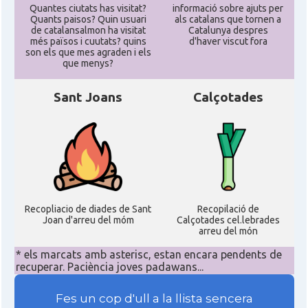
Quantes ciutats has visitat?
informació sobre ajuts per
Quants paisos? Quin usuari
als catalans que tornen a
de catalansalmon ha visitat
Catalunya despres
més països i cuutats? quins
d'haver viscut fora
son els que mes agraden i els
que menys?
Sant Joans
Calçotades
Recopliacio de diades de Sant
Recopilació de
Joan d'arreu del móm
Calçotades cel.lebrades
arreu del món
* els marcats amb asterisc, estan encara pendents de
recuperar. Paciència joves padawans...
Fes un cop d'ull a la llista sencera