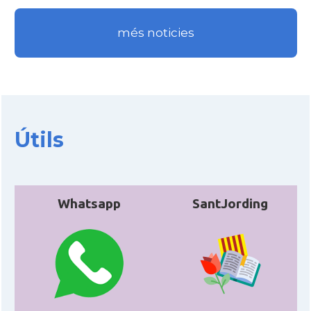
més noticies
CAMON
Catalans a WYOMING
American Institute for Catalan
Casal
Studies (AICS)
Casal
Casal Català de Minnesota
Útils
Casal
Casal Català del Nord de Califòrnia
Whatsapp
SantJording
Casal dels Països Catalans a
Casal
Califòrnia
Casal
Catalan Institute of America
Casal
Fundació Paulí Bellet