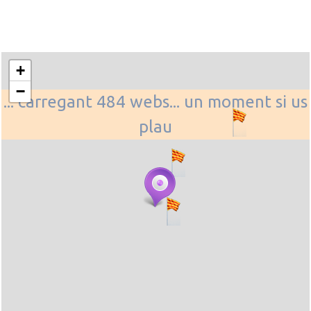
+
−
... carregant 484 webs... un moment si us
plau