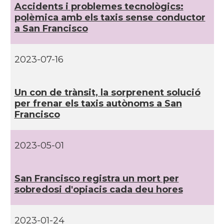
Accidents i problemes tecnològics:
polèmica amb els taxis sense conductor
a San Francisco
CAMON
Catalans a PROVIDENCE
CAMON
Catalans a RENO
2023-07-16
CAMON
Catalans a SAINT LOUIS
Un con de trànsit, la sorprenent solució
per frenar els taxis autònoms a San
Francisco
CAMON
Catalans a San Antonio - Texas
CAMON
Catalans a San Diego
2023-05-01
CAMON
Catalans a SAN FRANCISCO
San Francisco registra un mort per
sobredosi d'opiacis cada deu hores
CAMON
Catalans a Sarasota, Florida, USA
2023-01-24