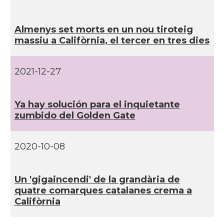
CAMON
Catalans a SEATTLE
Almenys set morts en un nou tiroteig
Catalans a Silicon Valley (San Jose),
massiu a Califòrnia, el tercer en tres dies
CAMON
California, USA
2021-12-27
CAMON
Catalans a TAMPA
CAMON
Catalans a TENNESSEE
Ya hay solución para el inquietante
zumbido del Golden Gate
CAMON
Catalans a UTAH
2020-10-08
CAMON
Catalans a VIRGINIA
Un 'gigaincendi' de la grandària de
quatre comarques catalanes crema a
CAMON
Catalans a WASHINGTON DC
Califòrnia
CAMON
Catalans a WISCONSIN