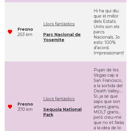
Hi ha qui diu
que el millor
dels Estats
Llocs fantàstics
Units son els
Fresno
parcs
253 km
Parc Nacional de
Nacionals. Jo
Yosemite
estic 100%
d'acord.
Impressionant!
Pujan de les
Vegas cap a
San Francisco,
a la sortida del
Death Valley....
SI, ja se que
Llocs fantàstics
saps que son
Fresno
arbres grans,
370 km
Sequoia National
MOLT grans...
Park
però creu-me
que no et faràs
a la idea de lo