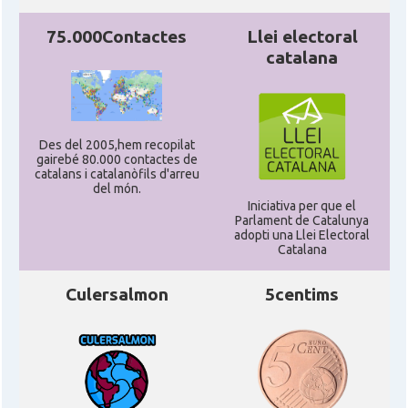
Consolat
Consolat general a San Francisco
75.000Contactes
Llei electoral
catalana
Consolat
Consolat general a Washington
Ambaixada espanyola a Estats Units
Ambaixada
d'Amèrica
Des del 2005,hem recopilat
gairebé 80.000 contactes de
* + ambaixades i consolats
catalans i catalanòfils d'arreu
del món.
Iniciativa per que el
Parlament de Catalunya
adopti una Llei Electoral
Catalana
Culersalmon
5centims