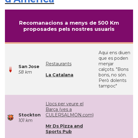
Recomanacions a menys de 500 Km
proposades pels nostres usuaris
Aqui ens diuen
que es poden
Restaurants
menjar
San Jose
calçots. "Bons
58 km
La Catalana
bons, no són.
Però dolents
tampoc"
Llocs per veure el
Barça (ves a
Stockton
CULERSALMON.com)
101 km
Mr Ds Pizza and
Sports Pub