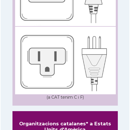
(a CAT tenim C i F)
Organitzacions catalanes* a Estats
Units d'Amèrica