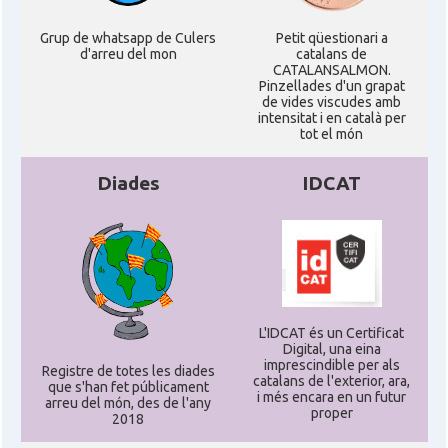
Grup de whatsapp de Culers
Petit qüestionari a
d'arreu del mon
catalans de
CATALANSALMON.
Pinzellades d'un grapat
de vides viscudes amb
intensitat i en català per
tot el món
Diades
IDCAT
L'IDCAT és un Certificat
Digital, una eina
imprescindible per als
Registre de totes les diades
catalans de l'exterior, ara,
que s'han fet públicament
i més encara en un futur
arreu del món, des de l'any
proper
2018