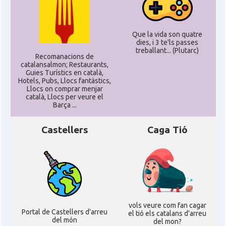
Delegació del Govern als Estats
Delegació
Units i Canadà (Washington)
Que la vida son quatre
dies, i 3 te'ls passes
treballant... (Plutarc)
Consolat
Consolat general a Boston
Recomanacions de
catalansalmon; Restaurants,
Guies Turístics en català,
Hotels, Pubs, Llocs fantàstics,
Consolat
Consolat general a Chicago
Llocs on comprar menjar
català, Llocs per veure el
Barça ...
Consolat
Consolat general a Houston
Castellers
Caga Tió
Consolat
Consolat general a Los Angeles
Consolat
Consolat general a Miami
Consolat
Consolat general a New York City
vols veure com fan cagar
Portal de Castellers d'arreu
el tió els catalans d'arreu
del món
del mon?