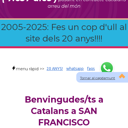
arreu del món
2005-2025: Fes un cop d'ull al
site dels 20 anys!!!!
menu ràpid >>
20 ANYS!
whatsapp
faqs
Tornar al capdamunt
Benvingudes/ts a
Catalans a SAN
FRANCISCO