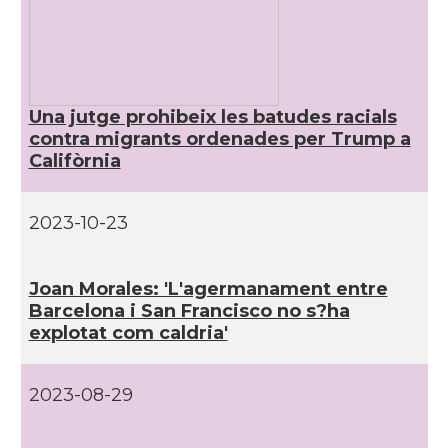
CAMON
Catalans a NEW MEXICO
CAMON
Catalans a New Orleans
Una jutge prohibeix les batudes racials
contra migrants ordenades per Trump a
CAMON
CATALANS A NEW YORK
Califòrnia
CAMON
Catalans a OKLAHOMA
2023-10-23
CAMON
Catalans a ORLANDO
Joan Morales: 'L'agermanament entre
Barcelona i San Francisco no s?ha
Catalans a Philadelphia,
CAMON
Pennsylvania, USA
explotat com caldria'
CAMON
Catalans a PHOENIX
2023-08-29
CAMON
Catalans a Portland (OR)