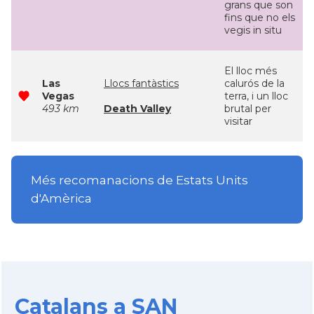
grans que son
fins que no els
vegis in situ
El lloc més
Las
Llocs fantàstics
calurós de la
Vegas
terra, i un lloc
493 km
Death Valley
brutal per
visitar
Més recomanacions de Estats Units
d'Amèrica
Catalans a SAN