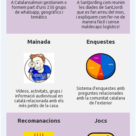
A Catalansalmon gestionem o
A Santjording.com reunim
formem part d'uns 250 grups
les diades de SantJordi
de whatsapp, geogràfics i
que es fan arreu del mon,
North American Catalan Society
Casal
temàtics
i expliquem com fer-ne de
(NACS)
manera fàcil i sense
maldecaps logí­stics!
Acció
ACCIÓ a Austin
Mainada
Enquestes
Acció
Acció a New York
Acció
ACCIÓ a Silicon Valley
Sistema d'enquestes amb
Acció
Acció a Washington DC
Ví­deos, activitats, grups i
preguntes relacionades
informació audiovisual en
amb la comunitat catalana
català relacionada amb els
de l'exterior
més petits de la casa.
Acció
ACCIÓ Miami
Recomanacions
Jocs
Delegació del Govern als Estats
Delegació
Units i Canadà (New York)