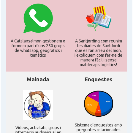
A Catalansalmon gestionem o
A Santjording.com reunim
formem part d'uns 250 grups
les diades de SantJordi
de whatsapp, geogràfics i
que es fan arreu del mon,
temàtics
i expliquem com fer-ne de
manera fàcil i sense
maldecaps logí­stics!
Mainada
Enquestes
Sistema d'enquestes amb
Ví­deos, activitats, grups i
preguntes relacionades
informació audiovisual en