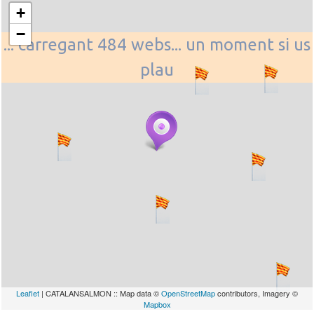
+
−
... carregant 484 webs... un moment si us
plau
Leaflet
| CATALANSALMON :: Map data ©
OpenStreetMap
contributors, Imagery ©
Mapbox