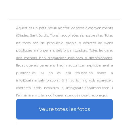
Aquest és un petit recull aleatori de
fotos d'esdeveniments
(Diades, Sant Jordis, Tions) recopilades als nostre sites. Totes
les fotos són de producció pròpia o extretes de webs
públiques amb permís dels organitzadors.
Totes les cares
dels menors han d'aparèixer pixelades o distorsionades
,
llevat que els pares ens hagin autoritzar explícitament a
publicar-les. Si no és així fes-nos-ho saber a
info@catalansalmon.com. Si hi surts i no vols aparèixer,
contacta amb nosaltres a info@catalansalmon.com i
l'eliminarem o la modificarem perquè no se't reconegui.
Veure totes les fotos
.