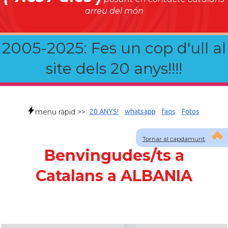
arreu del món
2005-2025: Fes un cop d'ull al
site dels 20 anys!!!!
menu ràpid >>
20 ANYS!
whatsapp
faqs
Fotos
Tornar al capdamunt
Benvingudes/ts a
Catalans a ALBANIA