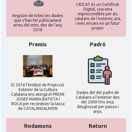
L'IDCAT és un Certificat
Digital, una eina
imprescindible per als
Registre de totes les diades
catalans de l'exterior, ara,
que s'han fet públicament
i més encara en un futur
arreu del món, des de l'any
proper
2018
Premis
Padró
El 2016 l'Institut de Projecció
Exterior de la Cultura
Dades del del padró de
Catalana ens atorgà el PREMI
Catalans a l'exterior des
JOSEP MARIA BATISTA I
del 2009 fins avui,
ROCA per reconéixer la tasca
desglossat per paisos i
de CATALANSALMON
anys.
Rodamons
Retorn