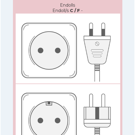
Endolls
Endoll/s
C / F
-