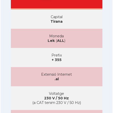
Capital
Tirana
Moneda
Lek
(
ALL
)
Prefix
+ 355
Extensió Internet
.al
Voltatge
230 V / 50 Hz
(a CAT tenim 230 V / 50 Hz)