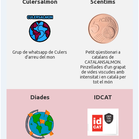
Culersalmon
5centims
Grup de whatsapp de Culers
Petit qüestionari a
d'arreu del mon
catalans de
CATALANSALMON.
Pinzellades d'un grapat
de vides viscudes amb
intensitat i en català per
tot el món
Diades
IDCAT