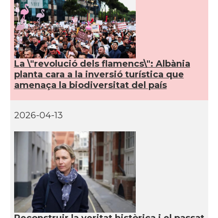
La \"revolució dels flamencs\": Albània
planta cara a la inversió turística que
amenaça la biodiversitat del país
2026-04-13
Reconstruir la veritat històrica i el passat