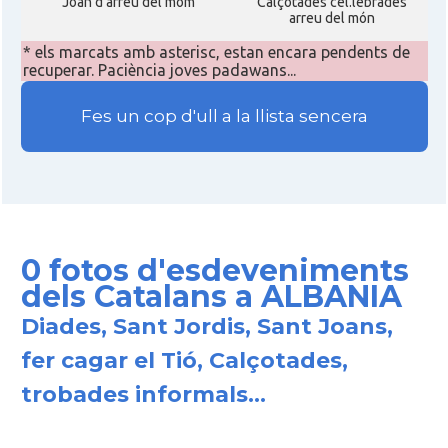
Joan d'arreu del móm
Calçotades cel.lebrades
arreu del món
* els marcats amb asterisc, estan encara pendents de
recuperar. Paciència joves padawans...
Fes un cop d'ull a la llista sencera
0 fotos d'esdeveniments
dels Catalans a ALBANIA
Diades, Sant Jordis, Sant Joans,
fer cagar el Tió, Calçotades,
trobades informals...