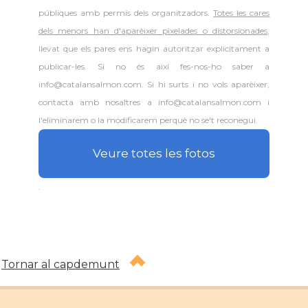
públiques amb permís dels organitzadors.
Totes les cares
dels menors han d'aparèixer pixelades o distorsionades
,
llevat que els pares ens hagin autoritzar explícitament a
publicar-les. Si no és així fes-nos-ho saber a
info@catalansalmon.com. Si hi surts i no vols aparèixer,
contacta amb nosaltres a info@catalansalmon.com i
l'eliminarem o la modificarem perquè no se't reconegui.
Veure totes les fotos
.
Tornar al capdemunt