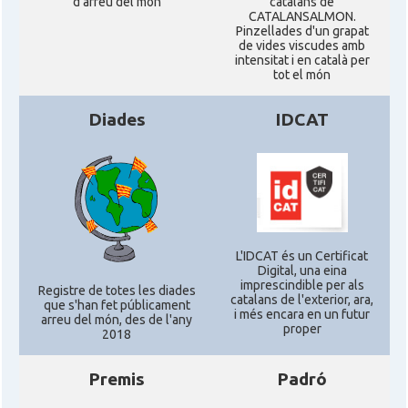
d'arreu del mon
catalans de
CATALANSALMON.
Pinzellades d'un grapat
de vides viscudes amb
CAMON
Catalans a UTAH
intensitat i en català per
tot el món
CAMON
Catalans a VIRGINIA
Diades
IDCAT
CAMON
Catalans a WASHINGTON DC
CAMON
Catalans a WISCONSIN
L'IDCAT és un Certificat
CAMON
Catalans a WYOMING
Digital, una eina
imprescindible per als
Registre de totes les diades
catalans de l'exterior, ara,
que s'han fet públicament
i més encara en un futur
American Institute for Catalan
arreu del món, des de l'any
Casal
proper
Studies (AICS)
2018
Premis
Padró
Casal
Casal Català de Minnesota