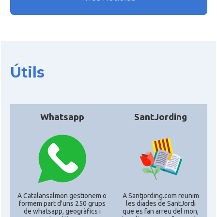
CAMON
Catalans a Houston - Texas
CAMON
Catalans a INDIANA
CAMON
Catalans a IOWA
Útils
CAMON
Catalans a IRVINE
Whatsapp
SantJording
CAMON
Catalans a Jacksonville
CAMON
Catalans a Kentucky
CAMON
Catalans a Las Vegas
A Catalansalmon gestionem o
A Santjording.com reunim
CAMON
Catalans a Los Angeles
formem part d'uns 250 grups
les diades de SantJordi
de whatsapp, geogràfics i
que es fan arreu del mon,