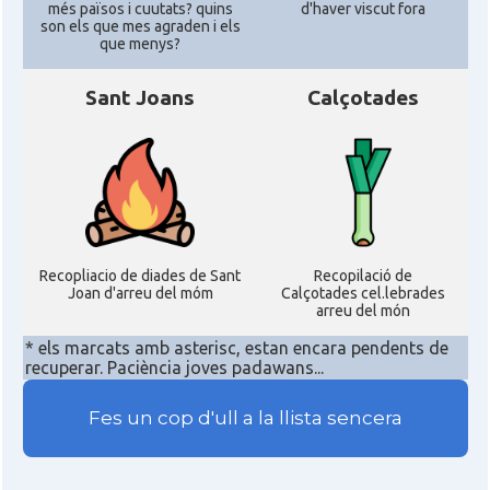
més països i cuutats? quins
d'haver viscut fora
son els que mes agraden i els
Acció
ACCIÓ a Silicon Valley
que menys?
Acció
Acció a Washington DC
Sant Joans
Calçotades
Acció
ACCIÓ Miami
Delegació del Govern als Estats
Delegació
Units i Canadà (New York)
Recopliacio de diades de Sant
Recopilació de
Joan d'arreu del móm
Calçotades cel.lebrades
Delegació del Govern als Estats
Delegació
arreu del món
Units i Canadà (Washington)
* els marcats amb asterisc, estan encara pendents de
recuperar. Paciència joves padawans...
Consolat
Consolat general a Boston
Fes un cop d'ull a la llista sencera
Consolat
Consolat general a Chicago