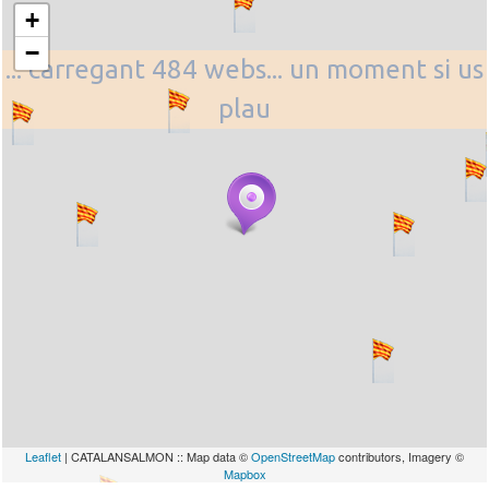
+
−
... carregant 484 webs... un moment si us
plau
Leaflet
| CATALANSALMON :: Map data ©
OpenStreetMap
contributors, Imagery ©
Mapbox