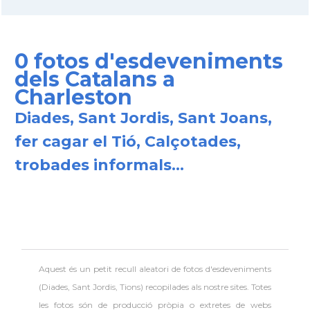
Consolat
Consolat general a Houston
Consolat
Consolat general a Los Angeles
0 fotos d'esdeveniments
dels Catalans a
Charleston
Consolat
Consolat general a Miami
Diades, Sant Jordis, Sant Joans,
Consolat
Consolat general a New York City
fer cagar el Tió, Calçotades,
trobades informals...
Consolat
Consolat general a San Francisco
Consolat
Consolat general a Washington
Ambaixada espanyola a Estats Units
Ambaixada
d'Amèrica
Aquest és un petit recull aleatori de
fotos d'esdeveniments
(Diades, Sant Jordis, Tions) recopilades als nostre sites. Totes
* + ambaixades i consolats
les fotos són de producció pròpia o extretes de webs