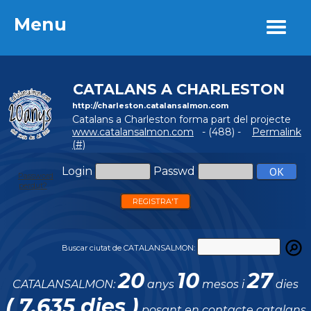
Menu
Menu
CATALANS A CHARLESTON
http://charleston.catalansalmon.com
Catalans a Charleston forma part del projecte
www.catalansalmon.com
- (488) -
Permalink
(#)
Login
Passwd
Password
perdut?
REGISTRA'T
Buscar ciutat de CATALANSALMON:
20
10
27
CATALANSALMON:
anys
mesos i
dies
( 7.635 dies )
posant en contacte catalans