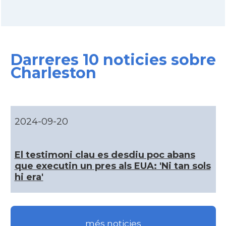
CAMON
Catalans a COLUMBUS
Darreres 10 noticies sobre
CAMON
Catalans a CONNECTICUT
Charleston
CAMON
Catalans a DALLAS
CAMON
Catalans a DAVIS
2024-09-20
CAMON
Catalans a DETROIT
El testimoni clau es desdiu poc abans
que executin un pres als EUA: 'Ni tan sols
CAMON
Catalans a DURHAM, NC
hi era'
CAMON
Catalans a Hawaii
més noticies