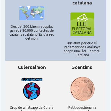
catalana
CAMON
Catalans a San Antonio - Texas
CAMON
Catalans a San Diego
Des del 2005,hem recopilat
gairebé 80.000 contactes de
CAMON
Catalans a SAN FRANCISCO
catalans i catalanòfils d'arreu
del món.
Iniciativa per que el
Parlament de Catalunya
CAMON
Catalans a Sarasota, Florida, USA
adopti una Llei Electoral
Catalana
CAMON
Catalans a SEATTLE
Culersalmon
5centims
Catalans a Silicon Valley (San Jose),
CAMON
California, USA
CAMON
Catalans a TAMPA
Grup de whatsapp de Culers
Petit qüestionari a
CAMON
Catalans a TENNESSEE