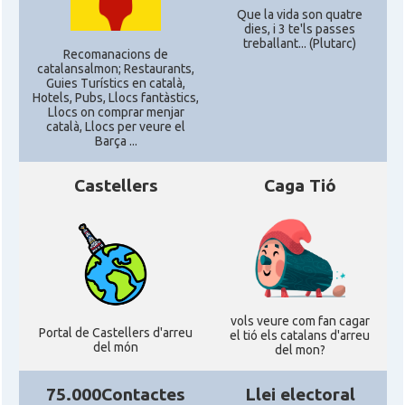
Que la vida son quatre
dies, i 3 te'ls passes
CAMON
Catalans a ORLANDO
treballant... (Plutarc)
Recomanacions de
catalansalmon; Restaurants,
Guies Turístics en català,
Catalans a Philadelphia,
Hotels, Pubs, Llocs fantàstics,
CAMON
Pennsylvania, USA
Llocs on comprar menjar
català, Llocs per veure el
Barça ...
CAMON
Catalans a PHOENIX
Castellers
Caga Tió
CAMON
Catalans a Portland (OR)
CAMON
Catalans a PROVIDENCE
CAMON
Catalans a RENO
vols veure com fan cagar
Portal de Castellers d'arreu
el tió els catalans d'arreu
del món
del mon?
CAMON
Catalans a SAINT LOUIS
75.000Contactes
Llei electoral