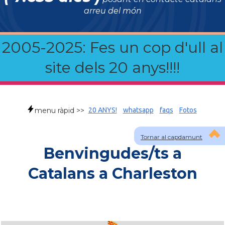
arreu del món
2005-2025: Fes un cop d'ull al
site dels 20 anys!!!!
menu ràpid >>
20 ANYS!
whatsapp
faqs
Fotos
Tornar al capdamunt
Benvingudes/ts a
Catalans a Charleston