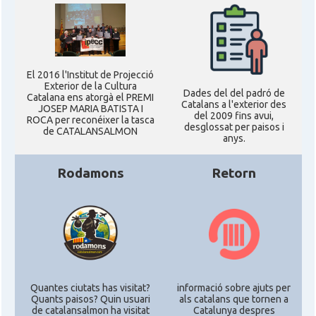
Casal
Casal Català del Nord de Califòrnia
Casal dels Països Catalans a
Casal
El 2016 l'Institut de Projecció
Califòrnia
Exterior de la Cultura
Dades del del padró de
Catalana ens atorgà el PREMI
Catalans a l'exterior des
JOSEP MARIA BATISTA I
del 2009 fins avui,
Casal
Catalan Institute of America
ROCA per reconéixer la tasca
desglossat per paisos i
de CATALANSALMON
anys.
Casal
Fundació Paulí Bellet
Rodamons
Retorn
North American Catalan Society
Casal
(NACS)
Acció
ACCIÓ a Austin
Quantes ciutats has visitat?
informació sobre ajuts per
Acció
Acció a New York
Quants paisos? Quin usuari
als catalans que tornen a
de catalansalmon ha visitat
Catalunya despres