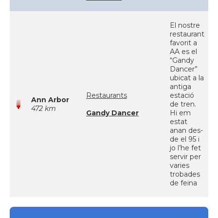
El nostre
restaurant
favorit a
AA es el
“Gandy
Dancer”
ubicat a la
antiga
Restaurants
estació
Ann Arbor
de tren.
472 km
Gandy Dancer
Hi em
estat
anan des-
de el 95 i
jo l’he fet
servir per
varies
trobades
de feina