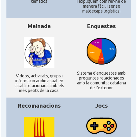
temàtics
i expliquem com fer-ne de
manera fàcil i sense
CAMON
Catalans a Maine, USA
maldecaps logí­stics!
Mainada
Enquestes
CAMON
Catalans a MIAMI
CAMON
Catalans a MINNESOTA
CAMON
Catalans a NEBRASKA
Sistema d'enquestes amb
Ví­deos, activitats, grups i
preguntes relacionades
CAMON
Catalans a NEW MEXICO
informació audiovisual en
amb la comunitat catalana
català relacionada amb els
de l'exterior
més petits de la casa.
CAMON
Catalans a New Orleans
Recomanacions
Jocs
CAMON
CATALANS A NEW YORK
CAMON
Catalans a OKLAHOMA