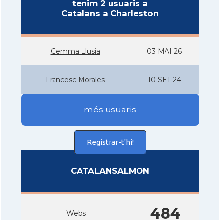
tenim 2 usuaris a
Catalans a Charleston
Gemma Llusia
03 MAI 26
Francesc Morales
10 SET 24
més usuaris
Registrar-t'hi!
CATALANSALMON
484
Webs