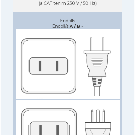
(a CAT tenim 230 V / 50 Hz)
Endolls
Endoll/s
A / B
-