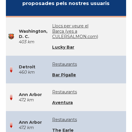
proposades pels nostres usuaris
Llocs per veure el
Washington,
Barça (ves a
D. C.
CULERSALMON.com)
403 km
Lucky Bar
Restaurants
Detroit
460 km
Bar Pigalle
Restaurants
Ann Arbor
472 km
Aventura
Restaurants
Ann Arbor
472 km
The Earle