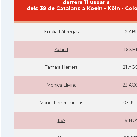
darrers 11 usuaris
dels 39 de Catalans a Koeln - Köln - Col
Eulàlia Fàbregas
12 AB
Achraf
16 SE
Tamara Herrera
21 AG
Monica Llivina
23 AG
Manel Ferrer Turigas
03 JU
ISA
19 NO