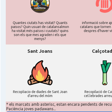
Quantes ciutats has visitat? Quants
informació sobre aj
paisos? Quin usuari de catalansalmon
catalans que tornen 
ha visitat més països i cuutats? quins
despres d'haver vi
son els que mes agraden i els que
menys?
Sant Joans
Calçota
Recopliacio de diades de Sant Joan
Recopilació de C
d'arreu del móm
cel.lebrades arre
* els marcats amb asterisc, estan encara pendents de recu
Paciència joves padawans...