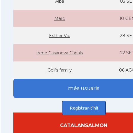
Alba
03 SE
Marc
10 GE
Esther Vic
28 SE
Irene Casanova Canals
22 SE
Geli's family
06 AG
més usuaris
Registrar-t'hi!
CATALANSALMON