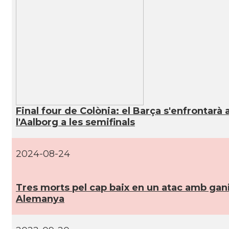
CAMON
Catalans a Koeln - Köln - Colonia
CAMON
Catalans a LEIPZIG
CAMON
Catalans a Mainz
CAMON
Catalans a MANNHEIM
Final four de Colònia: el Barça s'enfrontarà 
CAMON
Catalans a MÜNCHEN
l'Aalborg a les semifinals
CAMON
Catalans a NURNBERG
2024-08-24
CAMON
Catalans a OLDENBURG
Tres morts pel cap baix en un atac amb gan
Alemanya
CAMON
Catalans a ROSTOCK