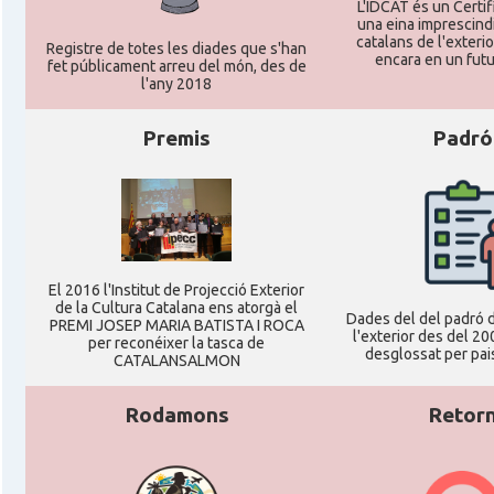
L'IDCAT és un Certifi
una eina imprescindi
catalans de l'exterior
Registre de totes les diades que s'han
encara en un futu
fet públicament arreu del món, des de
l'any 2018
Premis
Padró
El 2016 l'Institut de Projecció Exterior
de la Cultura Catalana ens atorgà el
Dades del del padró d
PREMI JOSEP MARIA BATISTA I ROCA
l'exterior des del 20
per reconéixer la tasca de
desglossat per pais
CATALANSALMON
Rodamons
Retor