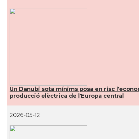
CAMON
Catalans a HEIDELBERG
CAMON
Catalans a HEILBRONN
CAMON
Catalans a Ingolstadt
CAMON
Catalans a JENA
CAMON
Catalans a KAISERSLAUTERN
Un Danubi sota mínims posa en risc l'econom
producció elèctrica de l'Europa central
CAMON
Catalans a Karlsruhe
2026-05-12
CAMON
Catalans a KASSEL