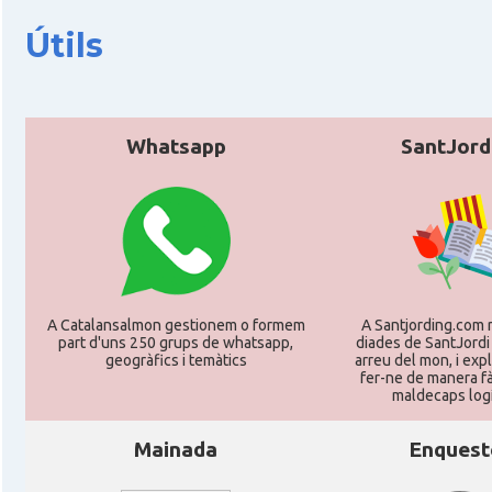
Consolat
Consolat general a Frankfurt am Ma
Útils
Consolat
Consolat general a Hamburg
Consolat
Consolat general a Munich [Münche
Whatsapp
SantJord
Consolat
Consolat general a Stuttgart
Ambaixada
Ambaixada espanyola a Alemanya
* + ambaixades i consolats
A Catalansalmon gestionem o formem
A Santjording.com 
part d'uns 250 grups de whatsapp,
diades de SantJordi
geogràfics i temàtics
arreu del mon, i ex
fer-ne de manera fà
maldecaps logí­
Mainada
Enquest