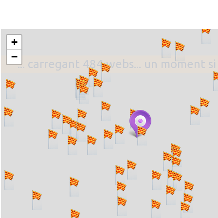
+
−
... carregant 484 webs... un moment si