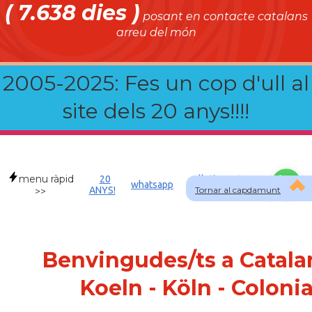
( 7.638 dies )
posant en contacte catalans
arreu del món
2005-2025: Fes un cop d'ull al
site dels 20 anys!!!!
menu ràpid
20
Allotjament a
whatsapp
ANYS!
Tornar al capdamunt
DEU
>>
Benvingudes/ts a Catala
Koeln - Köln - Coloni