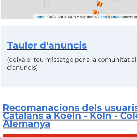
Leaflet
| CATALANSALMON :: Map data ©
OpenStreetMap
contribut
Tauler d'anuncis
(deixa el teu missatge per a la comunitat al
d'anuncis)
Recomanacions dels usuari
Catalans a Koeln - Köln - Col
Alemanya