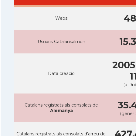
4
Webs
15.
Usuaris Catalansalmon
2005
Data creacio
1
(a Dub
35.
Catalans registrats als consolats de
Alemanya
(gener 
427.
Catalans registrats als consolats d'arreu del