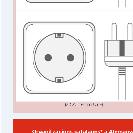
(a CAT tenim C i F)
Organitzacions catalanes* a Alemany