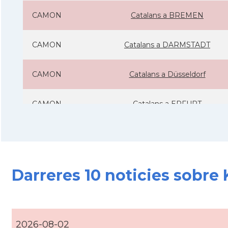
CAMON
Catalans a BREMEN
CAMON
Catalans a DARMSTADT
CAMON
Catalans a Düsseldorf
CAMON
Catalans a ERFURT
CAMON
Catalans a FRANKFURT am Main
CAMON
Catalans a FREIBURG
Darreres 10 noticies sobre
CAMON
Catalans a GOTTINGEN
CAMON
Catalans a Hamburg
2026-08-02