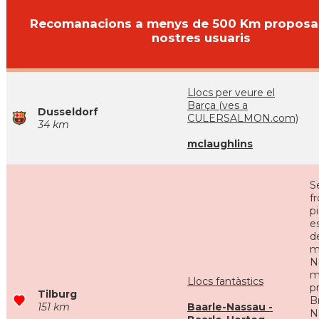
Recomanacions a menys de 500 Km proposa
nostres usuaris
Llocs per veure el
Barça (ves a
Dusseldorf
CULERSALMON.com)
34 km
mclaughlins
S
f
p
e
d
m
N
m
Llocs fantàstics
p
Tilburg
B
151 km
Baarle-Nassau -
N