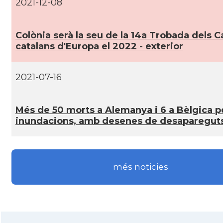
2021-12-08
Casal
Centre Català de Munic
Colònia serà la seu de la 14a Trobada dels C
catalans d'Europa el 2022 - exterior
Casal
Centre Cultural Català de Colònia
2021-07-16
Casal
Katalanischer Salon, e. V.
Més de 50 morts a Alemanya i 6 a Bèlgica p
Acció
Oficina Exterior de Catalunya a Berl
inundacions, amb desenes de desaparegut
Acció
Oficina Exterior de Catalunya a Stutt
més noticies
Delegació
Delegació del Govern a Alemanya
Consolat
Consolat general a Dusseldorf