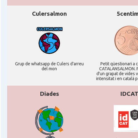
Culersalmon
5centi
Grup de whatsapp de Culers d'arreu
Petit qüestionari a 
del mon
CATALANSALMON. P
d'un grapat de vides 
intensitat i en català 
Diades
IDCA