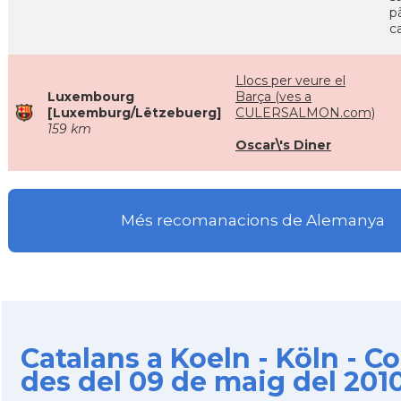
p
c
Llocs per veure el
Luxembourg
Barça (ves a
[Luxemburg/Lëtzebuerg]
CULERSALMON.com)
159 km
Oscar\'s Diner
Més recomanacions de Alemanya
Catalans a Koeln - Köln - C
des del 09 de maig del 201