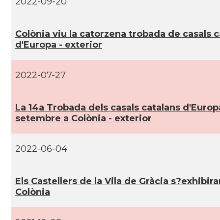
2022-09-20
CAMON
Catalans a Stuttgart
Colònia viu la catorzena trobada de casals c
CAMON
Catalans a TRIER
d'Europa - exterior
CAMON
CATALANS A TÜBINGEN
2022-07-27
Associació Catalana d'Essen E.V. / Katala
Casal
Verein Essen E.V.
La 14a Trobada dels casals catalans d'Europa
setembre a Colònia - exterior
Casal
Associació Catalana d'Hamburg "El Pont 
2022-06-04
Casal
Casal Català de Frankfurt
Els Castellers de la Vila de Gràcia s?exhibira
Casal
Casal Català de Stuttgart, Stuttcat e
Colònia
Casal
Catalanets E.V.