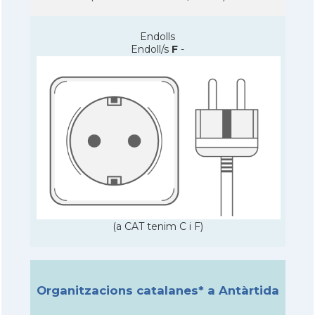
Endolls
Endoll/s
F
-
(a CAT tenim C i F)
Organitzacions catalanes* a Antàrtida