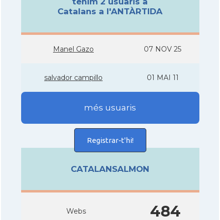
tenim 2 usuaris a
Catalans a l'ANTÀRTIDA
Manel Gazo
07 NOV 25
salvador campillo
01 MAI 11
més usuaris
Registrar-t'hi!
CATALANSALMON
484
Webs