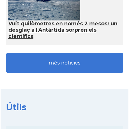
Vuit quilòmetres en només 2 mesos: un
desglaç a l'Antàrtida sorprèn els
científics
més noticies
Útils