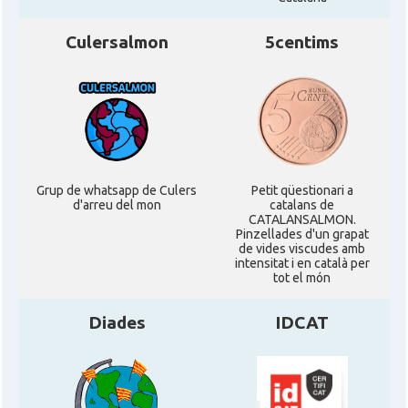
Culersalmon
5centims
Grup de whatsapp de Culers
Petit qüestionari a
d'arreu del mon
catalans de
CATALANSALMON.
Pinzellades d'un grapat
de vides viscudes amb
intensitat i en català per
tot el món
Diades
IDCAT