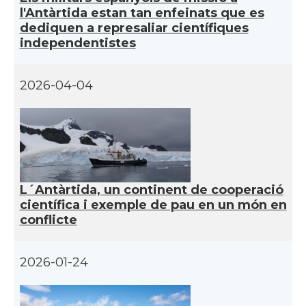
l'Antàrtida estan tan enfeinats que es
dediquen a represaliar científiques
independentistes
2026-04-04
L´Antàrtida, un continent de cooperació
científica i exemple de pau en un món en
conflicte
2026-01-24