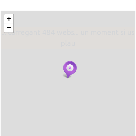
+
−
... carregant 484 webs... un moment si us
plau