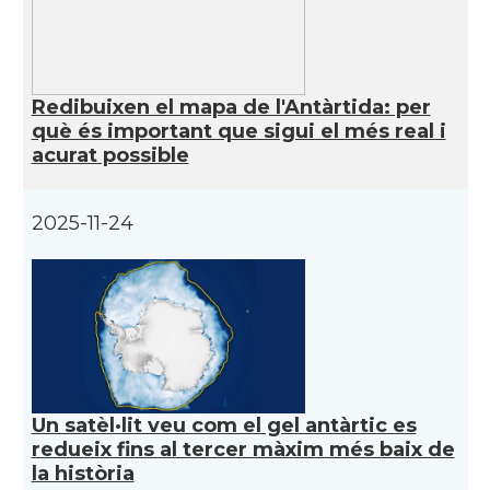
Redibuixen el mapa de l'Antàrtida: per
què és important que sigui el més real i
acurat possible
2025-11-24
Un satèl·lit veu com el gel antàrtic es
redueix fins al tercer màxim més baix de
la història