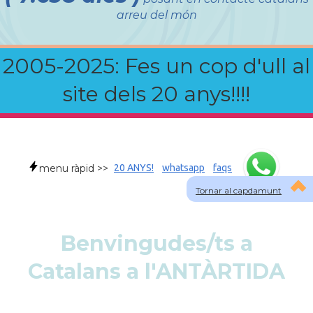
arreu del món
2005-2025: Fes un cop d'ull al
site dels 20 anys!!!!
menu ràpid >>
20 ANYS!
whatsapp
faqs
Tornar al capdamunt
Benvingudes/ts a
Catalans a l'ANTÀRTIDA