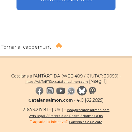
.
Tornar al capdemunt
Catalans a l'ANTÀRTIDA (WEB:489 / CIUTAT: 30050) -
[Nseg: 1]
https://ANTARTIDA.catalansalmon.com
Catalansalmon.com
-
4
.0 [
02·2025
]
216.73.217.81 - [ US ] -
info@catalansalmon.com
Avís legal / Protecció de Dades / Normes d'ús
T'agrada la iniciativa?
Convida'ns a un café