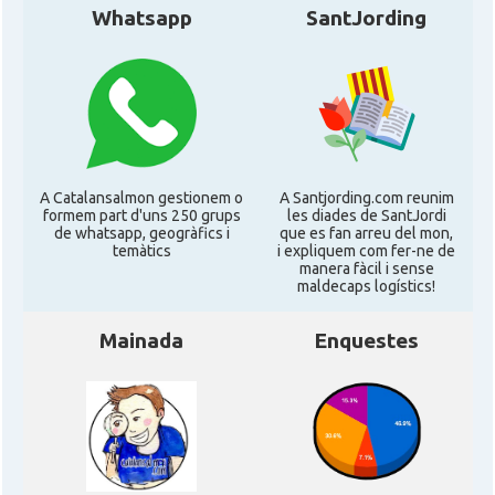
Whatsapp
SantJording
A Catalansalmon gestionem o
A Santjording.com reunim
formem part d'uns 250 grups
les diades de SantJordi
de whatsapp, geogràfics i
que es fan arreu del mon,
temàtics
i expliquem com fer-ne de
manera fàcil i sense
maldecaps logí­stics!
Mainada
Enquestes