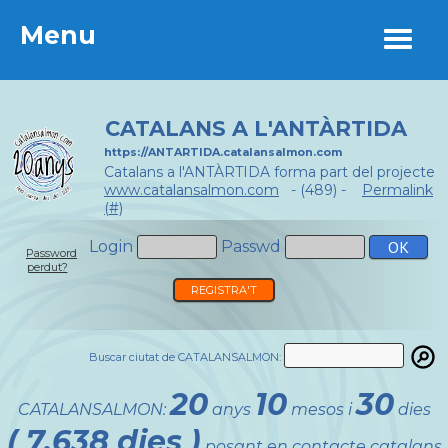
Menu
Menu
CATALANS A L'ANTÀRTIDA
https://ANTARTIDA.catalansalmon.com
Catalans a l'ANTÀRTIDA forma part del projecte
www.catalansalmon.com
- (489) -
Permalink
(#)
Login
Passwd
Password
perdut?
REGISTRA'T
Buscar ciutat de CATALANSALMON:
20
10
30
CATALANSALMON:
anys
mesos i
dies
( 7.638 dies )
posant en contacte catalans