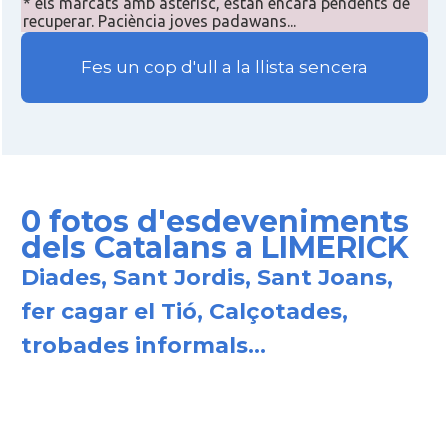
* els marcats amb asterisc, estan encara pendents de
recuperar. Paciència joves padawans...
Fes un cop d'ull a la llista sencera
0 fotos d'esdeveniments
dels Catalans a LIMERICK
Diades, Sant Jordis, Sant Joans,
fer cagar el Tió, Calçotades,
trobades informals...