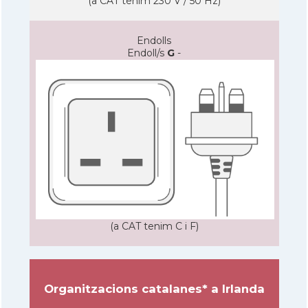
(a CAT tenim 230 V / 50 Hz)
Endolls
Endoll/s
G
-
(a CAT tenim C i F)
Organitzacions catalanes* a Irlanda