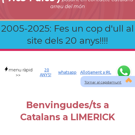
arreu del món
2005-2025: Fes un cop d'ull al
site dels 20 anys!!!!
menu ràpid
20
whatsapp
Allotjament a IRL
ANYS!
>>
Tornar al capdamunt
Benvingudes/ts a
Catalans a LIMERICK