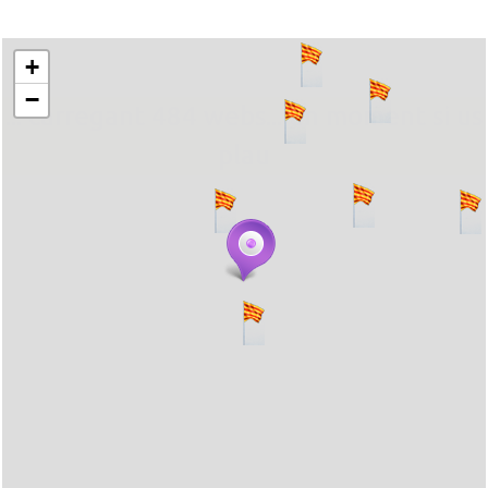
+
−
... carregant 484 webs... un moment si us
plau