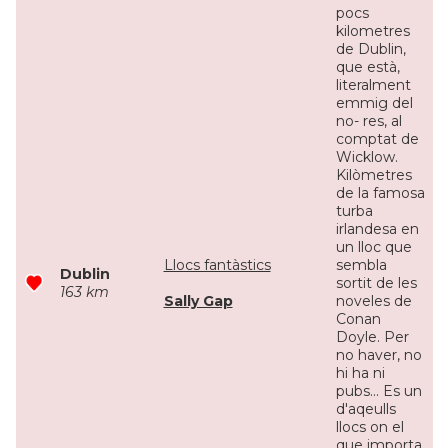
pocs
kilometres
de Dublin,
que està,
literalment
emmig del
no- res, al
comptat de
Wicklow.
Kilòmetres
de la famosa
turba
irlandesa en
un lloc que
Llocs fantàstics
sembla
Dublin
sortit de les
163 km
Sally Gap
noveles de
Conan
Doyle. Per
no haver, no
hi ha ni
pubs... Es un
d'aqeulls
llocs on el
que importa