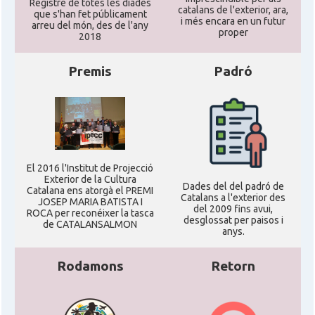
Registre de totes les diades
catalans de l'exterior, ara,
que s'han fet públicament
i més encara en un futur
arreu del món, des de l'any
proper
2018
Premis
Padró
El 2016 l'Institut de Projecció
Exterior de la Cultura
Dades del del padró de
Catalana ens atorgà el PREMI
Catalans a l'exterior des
JOSEP MARIA BATISTA I
del 2009 fins avui,
ROCA per reconéixer la tasca
desglossat per paisos i
de CATALANSALMON
anys.
Rodamons
Retorn