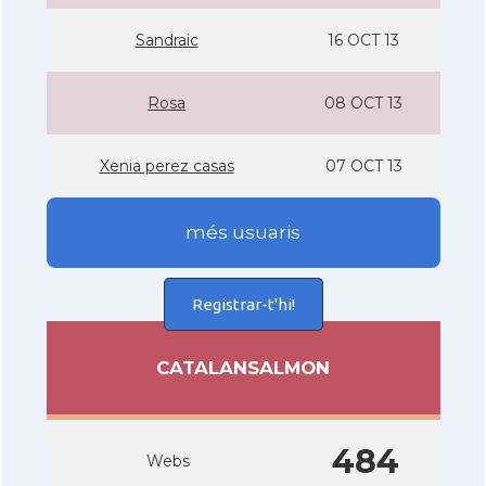
Sandraic
16 OCT 13
Rosa
08 OCT 13
Xenia perez casas
07 OCT 13
més usuaris
Registrar-t'hi!
CATALANSALMON
484
Webs