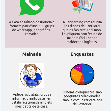
A Catalansalmon gestionem o
A Santjording.com reunim
formem part d'uns 250 grups
les diades de SantJordi
de whatsapp, geogràfics i
que es fan arreu del mon,
temàtics
i expliquem com fer-ne de
manera fàcil i sense
maldecaps logí­stics!
Mainada
Enquestes
Sistema d'enquestes amb
Ví­deos, activitats, grups i
preguntes relacionades
informació audiovisual en
amb la comunitat catalana
català relacionada amb els
de l'exterior
més petits de la casa.