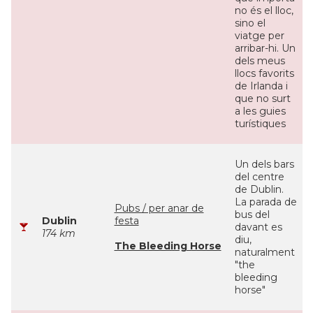
no és el lloc,
sino el
viatge per
arribar-hi. Un
dels meus
llocs favorits
de Irlanda i
que no surt
a les guies
turístiques
Un dels bars
del centre
de Dublin.
La parada de
Pubs / per anar de
bus del
Dublin
festa
davant es
174 km
diu,
The Bleeding Horse
naturalment
"the
bleeding
horse"