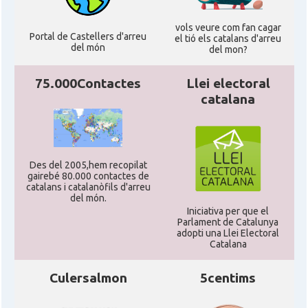
vols veure com fan cagar
Portal de Castellers d'arreu
el tió els catalans d'arreu
del món
del mon?
75.000Contactes
Llei electoral
catalana
Des del 2005,hem recopilat
gairebé 80.000 contactes de
catalans i catalanòfils d'arreu
del món.
Iniciativa per que el
Parlament de Catalunya
adopti una Llei Electoral
Catalana
Culersalmon
5centims