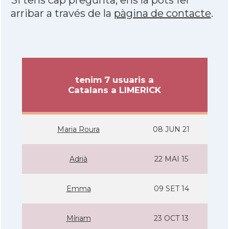
Si tens cap pregunta, ens la pots fer
arribar a través de la
pàgina de contacte
.
tenim 7 usuaris a
Catalans a LIMERICK
Maria Roura
08 JUN 21
Adrià
22 MAI 15
Emma
09 SET 14
Mí­riam
23 OCT 13