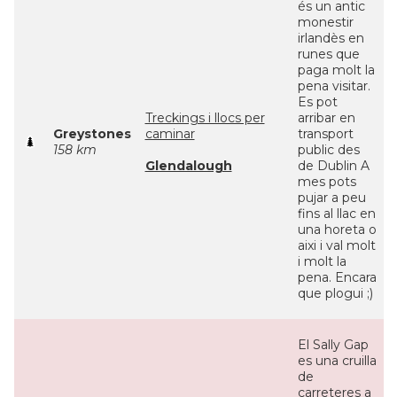
és un antic
monestir
irlandès en
runes que
paga molt la
pena visitar.
Es pot
Treckings i llocs per
arribar en
Greystones
caminar
transport
158 km
public des
Glendalough
de Dublin A
mes pots
pujar a peu
fins al llac en
una horeta o
aixi i val molt
i molt la
pena. Encara
que plogui ;)
El Sally Gap
es una cruilla
de
carreteres a