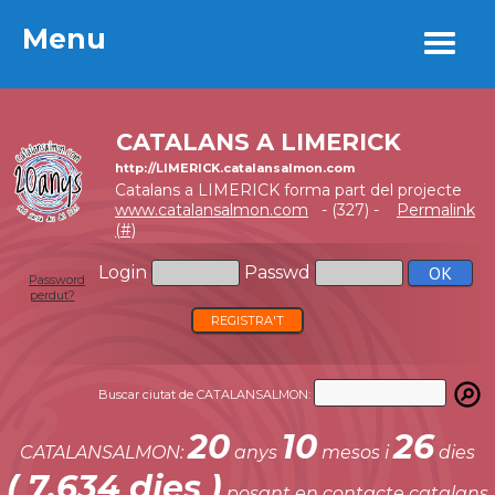
Menu
Menu
CATALANS A LIMERICK
http://LIMERICK.catalansalmon.com
Catalans a LIMERICK forma part del projecte
www.catalansalmon.com
- (327) -
Permalink
(#)
Login
Passwd
Password
perdut?
REGISTRA'T
Buscar ciutat de CATALANSALMON:
20
10
26
CATALANSALMON:
anys
mesos i
dies
( 7.634 dies )
posant en contacte catalans