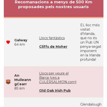
Recomanacions a menys de 500 Km
proposades pels nostres usuaris
EL lloc més
visitat
d'Irlanda,
Llocs fantàstics
que no és
Galway
un Pub UN
64 km
Cliffs de Moher
penya-segat
imponent
en la Irlanda
profunda!
Llocs per veure el
An
Barça (ves a
Muileann
CULERSALMON.com)
gCearr
85 km
Old Oak Irish Pub
Glendalough