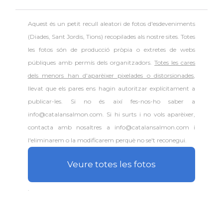
Aquest és un petit recull aleatori de
fotos d'esdeveniments
(Diades, Sant Jordis, Tions) recopilades als nostre sites. Totes
les fotos són de producció pròpia o extretes de webs
públiques amb permís dels organitzadors.
Totes les cares
dels menors han d'aparèixer pixelades o distorsionades
,
llevat que els pares ens hagin autoritzar explícitament a
publicar-les. Si no és així fes-nos-ho saber a
info@catalansalmon.com. Si hi surts i no vols aparèixer,
contacta amb nosaltres a info@catalansalmon.com i
l'eliminarem o la modificarem perquè no se't reconegui.
Veure totes les fotos
.