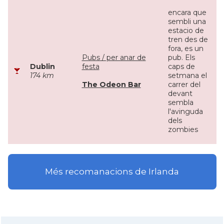
encara que
sembli una
estacio de
tren des de
fora, es un
Pubs / per anar de
pub. Els
Dublin
festa
caps de
174 km
setmana el
The Odeon Bar
carrer del
devant
sembla
l'avinguda
dels
zombies
Més recomanacions de Irlanda