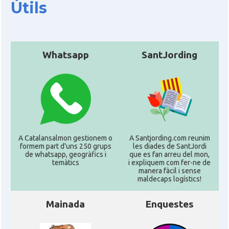
Útils
Whatsapp
SantJording
A Catalansalmon gestionem o
A Santjording.com reunim
formem part d'uns 250 grups
les diades de SantJordi
de whatsapp, geogràfics i
que es fan arreu del mon,
temàtics
i expliquem com fer-ne de
manera fàcil i sense
maldecaps logí­stics!
Mainada
Enquestes