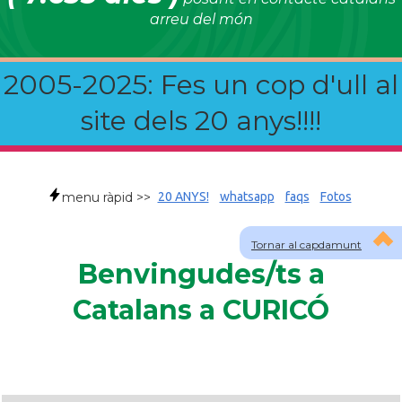
arreu del món
2005-2025: Fes un cop d'ull al
site dels 20 anys!!!!
menu ràpid >>
20 ANYS!
whatsapp
faqs
Fotos
Tornar al capdamunt
Benvingudes/ts a
Catalans a CURICÓ