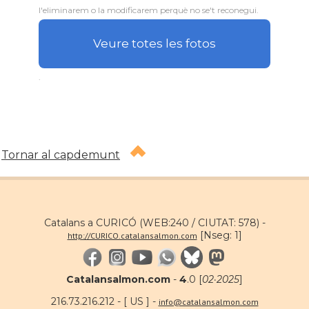
l'eliminarem o la modificarem perquè no se't reconegui.
Veure totes les fotos
.
Tornar al capdemunt
Catalans a CURICÓ (WEB:240 / CIUTAT: 578) -
[Nseg: 1]
http://CURICO.catalansalmon.com
Catalansalmon.com
-
4
.0 [
02·2025
]
216.73.216.212 - [ US ] -
info@catalansalmon.com