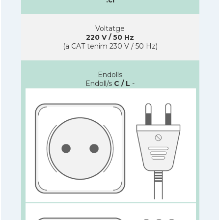
Voltatge
220 V / 50 Hz
(a CAT tenim 230 V / 50 Hz)
Endolls
Endoll/s
C / L
-