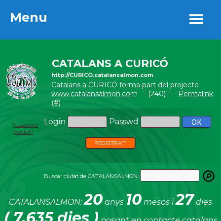
Menu
Menu
CATALANS A CURICÓ
http://CURICO.catalansalmon.com
Catalans a CURICÓ forma part del projecte
www.catalansalmon.com
- (240) -
Permalink
(#)
Login
Passwd
Password
perdut?
REGISTRA'T
Buscar ciutat de CATALANSALMON:
20
10
27
CATALANSALMON:
anys
mesos i
dies
( 7.635 dies )
posant en contacte catalans