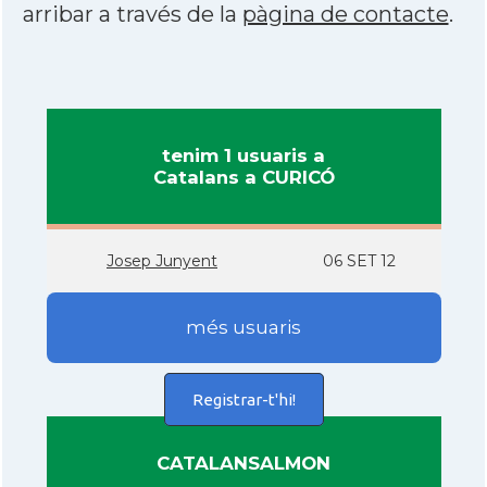
arribar a través de la
pàgina de contacte
.
tenim 1 usuaris a
Catalans a CURICÓ
Josep Junyent
06 SET 12
més usuaris
Registrar-t'hi!
CATALANSALMON