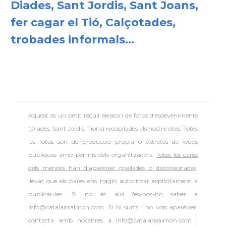
Diades, Sant Jordis, Sant Joans,
fer cagar el Tió, Calçotades,
trobades informals...
Aquest és un petit recull aleatori de
fotos d'esdeveniments
(Diades, Sant Jordis, Tions) recopilades als nostre sites. Totes
les fotos són de producció pròpia o extretes de webs
públiques amb permís dels organitzadors.
Totes les cares
dels menors han d'aparèixer pixelades o distorsionades
,
llevat que els pares ens hagin autoritzar explícitament a
publicar-les. Si no és així fes-nos-ho saber a
info@catalansalmon.com. Si hi surts i no vols aparèixer,
contacta amb nosaltres a info@catalansalmon.com i