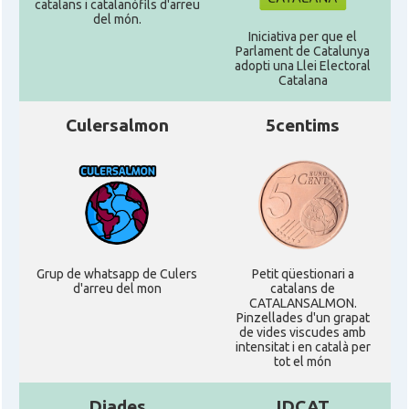
catalans i catalanòfils d'arreu
del món.
Iniciativa per que el
Parlament de Catalunya
adopti una Llei Electoral
Catalana
Culersalmon
5centims
Grup de whatsapp de Culers
Petit qüestionari a
d'arreu del mon
catalans de
CATALANSALMON.
Pinzellades d'un grapat
de vides viscudes amb
intensitat i en català per
tot el món
Diades
IDCAT