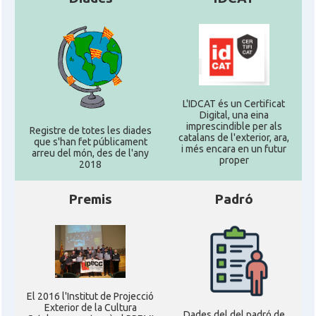
L'IDCAT és un Certificat
Digital, una eina
imprescindible per als
Registre de totes les diades
catalans de l'exterior, ara,
que s'han fet públicament
i més encara en un futur
arreu del món, des de l'any
proper
2018
Premis
Padró
El 2016 l'Institut de Projecció
Exterior de la Cultura
Dades del del padró de