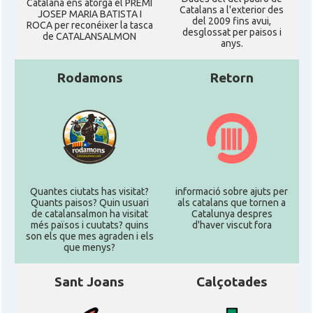
Catalana ens atorgà el PREMI
Catalans a l'exterior des
JOSEP MARIA BATISTA I
del 2009 fins avui,
ROCA per reconéixer la tasca
desglossat per paisos i
de CATALANSALMON
anys.
Rodamons
Retorn
Quantes ciutats has visitat?
informació sobre ajuts per
Quants paisos? Quin usuari
als catalans que tornen a
de catalansalmon ha visitat
Catalunya despres
més països i cuutats? quins
d'haver viscut fora
son els que mes agraden i els
que menys?
Sant Joans
Calçotades