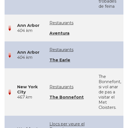
trobades
de feina
Restaurants
Ann Arbor
404 km
Aventura
Restaurants
Ann Arbor
404 km
The Earle
The
Bonnefont,
New York
Restaurants
si vol anar
City
de pas a
467 km
The Bonnefont
visitar el
Met
Cloisters.
Llocs per veure el