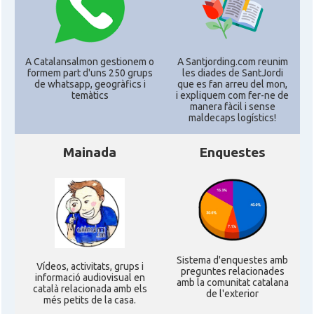
CAMON
Catalans a New Orleans
CAMON
CATALANS A NEW YORK
A Catalansalmon gestionem o
A Santjording.com reunim
formem part d'uns 250 grups
les diades de SantJordi
CAMON
Catalans a OKLAHOMA
de whatsapp, geogràfics i
que es fan arreu del mon,
temàtics
i expliquem com fer-ne de
manera fàcil i sense
maldecaps logí­stics!
CAMON
Catalans a ORLANDO
Mainada
Enquestes
Catalans a Philadelphia,
CAMON
Pennsylvania, USA
CAMON
Catalans a PHOENIX
CAMON
Catalans a Portland (OR)
Sistema d'enquestes amb
Ví­deos, activitats, grups i
preguntes relacionades
informació audiovisual en
amb la comunitat catalana
català relacionada amb els
de l'exterior
CAMON
Catalans a PROVIDENCE
més petits de la casa.