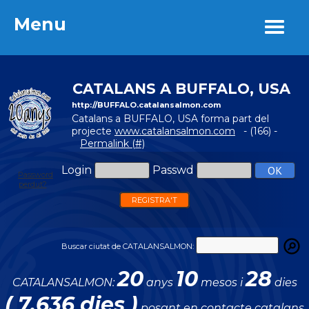
Menu
Menu
CATALANS A BUFFALO, USA
http://BUFFALO.catalansalmon.com
Catalans a BUFFALO, USA forma part del
projecte
www.catalansalmon.com
- (166) -
Permalink (#)
Login
Passwd
Password
perdut?
REGISTRA'T
Buscar ciutat de CATALANSALMON:
20
10
28
CATALANSALMON:
anys
mesos i
dies
( 7.636 dies )
posant en contacte catalans