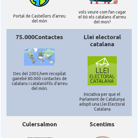
CAMON
California, USA
vols veure com fan cagar
Portal de Castellers d'arreu
el tió els catalans d'arreu
del món
CAMON
Catalans a TAMPA
del mon?
75.000Contactes
Llei electoral
CAMON
Catalans a TENNESSEE
catalana
CAMON
Catalans a UTAH
Des del 2005,hem recopilat
CAMON
Catalans a VIRGINIA
gairebé 80.000 contactes de
catalans i catalanòfils d'arreu
del món.
CAMON
Catalans a WASHINGTON DC
Iniciativa per que el
Parlament de Catalunya
adopti una Llei Electoral
Catalana
CAMON
Catalans a WISCONSIN
Culersalmon
5centims
CAMON
Catalans a WYOMING