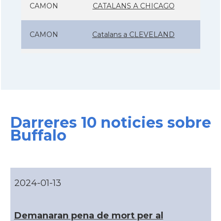
CAMON
CATALANS A CHICAGO
CAMON
Catalans a CLEVELAND
CAMON
Catalans a COLORADO
CAMON
Catalans a COLUMBUS
Darreres 10 noticies sobre
CAMON
Catalans a CONNECTICUT
Buffalo
CAMON
Catalans a DALLAS
CAMON
Catalans a DAVIS
2024-01-13
CAMON
Catalans a DETROIT
Demanaran pena de mort per al