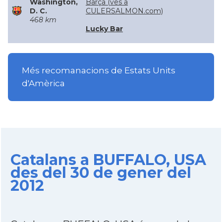
Washington,
Barça (ves a
D. C.
CULERSALMON.com)
468 km
Lucky Bar
Més recomanacions de Estats Units
d'Amèrica
Catalans a BUFFALO, USA
des del 30 de gener del
2012