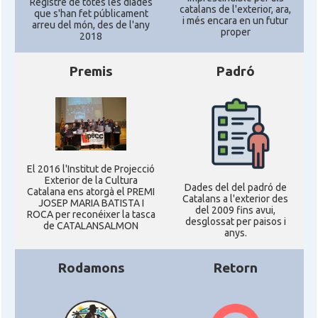
Registre de totes les diades
catalans de l'exterior, ara,
que s'han fet públicament
i més encara en un futur
arreu del món, des de l'any
Acció
ACCIÓ a Austin
proper
2018
Acció
Acció a New York
Premis
Padró
Acció
ACCIÓ a Silicon Valley
Acció
Acció a Washington DC
El 2016 l'Institut de Projecció
Exterior de la Cultura
Dades del del padró de
Catalana ens atorgà el PREMI
Acció
ACCIÓ Miami
Catalans a l'exterior des
JOSEP MARIA BATISTA I
del 2009 fins avui,
ROCA per reconéixer la tasca
desglossat per paisos i
de CATALANSALMON
anys.
Delegació del Govern als Estats
Delegació
Units i Canadà (New York)
Rodamons
Retorn
Delegació del Govern als Estats
Delegació
Units i Canadà (Washington)