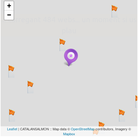
+
−
... carregant 484 webs... un moment si us
plau
Leaflet
| CATALANSALMON :: Map data ©
OpenStreetMap
contributors, Imagery ©
Mapbox