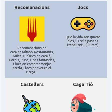
Recomanacions
Jocs
CAMON
Catalans a RENO
CAMON
Catalans a SAINT LOUIS
Que la vida son quatre
CAMON
Catalans a San Antonio - Texas
dies, i 3 te'ls passes
treballant... (Plutarc)
Recomanacions de
catalansalmon; Restaurants,
CAMON
Catalans a San Diego
Guies Turístics en català,
Hotels, Pubs, Llocs fantàstics,
Llocs on comprar menjar
CAMON
Catalans a SAN FRANCISCO
català, Llocs per veure el
Barça ...
CAMON
Catalans a Sarasota, Florida, USA
Castellers
Caga Tió
CAMON
Catalans a SEATTLE
Catalans a Silicon Valley (San Jose),