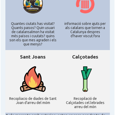
Consolat
Consolat general a Boston
Consolat
Consolat general a Chicago
Quantes ciutats has visitat?
informació sobre ajuts per
Quants paisos? Quin usuari
als catalans que tornen a
de catalansalmon ha visitat
Catalunya despres
més països i cuutats? quins
d'haver viscut fora
Consolat
Consolat general a Houston
son els que mes agraden i els
que menys?
Consolat
Consolat general a Los Angeles
Sant Joans
Calçotades
Consolat
Consolat general a Miami
Consolat
Consolat general a New York City
Consolat
Consolat general a San Francisco
Recopliacio de diades de Sant
Recopilació de
Joan d'arreu del móm
Calçotades cel.lebrades
arreu del món
Consolat
Consolat general a Washington