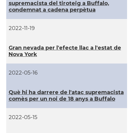
supremacista del tiroteig a Buffalo,
CAMON
Catalans a DURHAM, NC
condemnat a cadena perpètua
CAMON
Catalans a Hawaii
2022-11-19
CAMON
Catalans a Houston - Texas
Gran nevada per l'efecte llac a l'estat de
Nova York
CAMON
Catalans a INDIANA
2022-05-16
CAMON
Catalans a IOWA
Què hi ha darrere de l'atac supremacista
CAMON
Catalans a IRVINE
comès per un noi de 18 anys a Buffalo
CAMON
Catalans a Jacksonville
2022-05-15
CAMON
Catalans a Kentucky