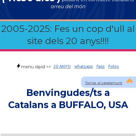
arreu del món
2005-2025: Fes un cop d'ull al
site dels 20 anys!!!!
menu ràpid >>
20 ANYS!
whatsapp
faqs
Fotos
Tornar al capdamunt
Benvingudes/ts a
Catalans a BUFFALO, USA