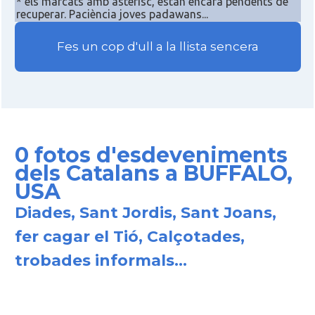
* els marcats amb asterisc, estan encara pendents de
recuperar. Paciència joves padawans...
Ambaixada espanyola a Estats Units
Ambaixada
Fes un cop d'ull a la llista sencera
d'Amèrica
* + ambaixades i consolats
0 fotos d'esdeveniments
dels Catalans a BUFFALO,
USA
Diades, Sant Jordis, Sant Joans,
fer cagar el Tió, Calçotades,
trobades informals...