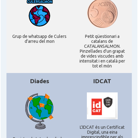
American Institute for Catalan
Casal
Studies (AICS)
Casal
Casal Català de Minnesota
Grup de whatsapp de Culers
Petit qüestionari a
d'arreu del mon
catalans de
CATALANSALMON.
Casal
Casal Català del Nord de Califòrnia
Pinzellades d'un grapat
de vides viscudes amb
intensitat i en català per
tot el món
Casal dels Països Catalans a
Casal
Califòrnia
Diades
IDCAT
Casal
Catalan Institute of America
Casal
Fundació Paulí Bellet
North American Catalan Society
L'IDCAT és un Certificat
Casal
Digital, una eina
(NACS)
imprescindible per als