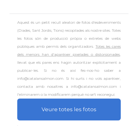
Aquest és un petit recull aleatori de
fotos d'esdeveniments
(Diades, Sant Jordis, Tions) recopilades als nostre sites. Totes
les fotos són de producció pròpia o extretes de webs
públiques amb permís dels organitzadors.
Totes les cares
dels menors han d'aparèixer pixelades o distorsionades
,
llevat que els pares ens hagin autoritzar explícitament a
publicar-les. Si no és així fes-nos-ho saber a
info@catalansalmon.com. Si hi surts i no vols aparèixer,
contacta amb nosaltres a info@catalansalmon.com i
l'eliminarem o la modificarem perquè no se't reconegui.
Veure totes les fotos
.