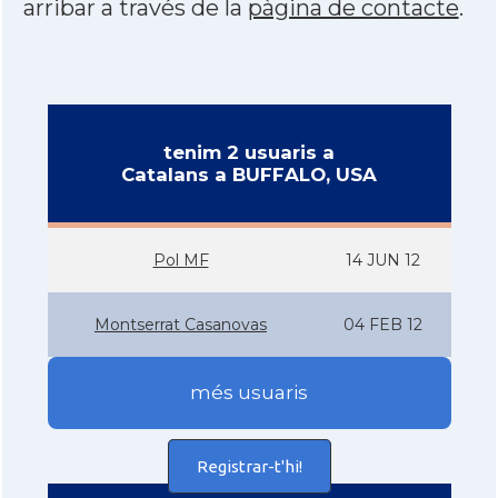
arribar a través de la
pàgina de contacte
.
tenim 2 usuaris a
Catalans a BUFFALO, USA
Pol MF
14 JUN 12
Montserrat Casanovas
04 FEB 12
més usuaris
Registrar-t'hi!