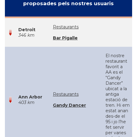
proposades pels nostres usuaris
Restaurants
Detroit
346 km
Bar Pigalle
El nostre
restaurant
favorit a
AA es el
“Gandy
Dancer”
ubicat a la
Restaurants
antiga
Ann Arbor
estació de
403 km
Gandy Dancer
tren. Hi em
estat anan
des-de el
95 i jo l’he
fet servir
per varies