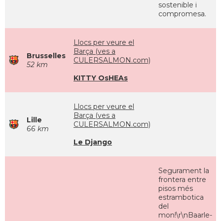
sostenible i
compromesa.
Llocs per veure el
Barça (ves a
Brusselles
CULERSALMON.com)
52 km
KITTY OsHEAs
Llocs per veure el
Barça (ves a
Lille
CULERSALMON.com)
66 km
Le Django
Segurament la
frontera entre
pisos més
estrambotica
del
mon!\r\nBaarle-