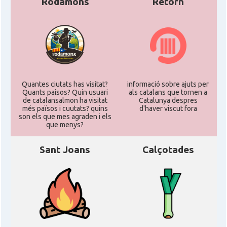
Rodamons
Retorn
Quantes ciutats has visitat?
informació sobre ajuts per
Quants paisos? Quin usuari
als catalans que tornen a
de catalansalmon ha visitat
Catalunya despres
més països i cuutats? quins
d'haver viscut fora
son els que mes agraden i els
que menys?
Sant Joans
Calçotades