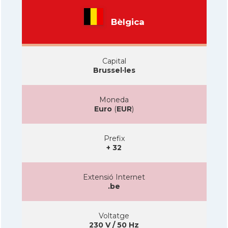
Bèlgica
Capital
Brussel·les
Moneda
Euro
(
EUR
)
Prefix
+ 32
Extensió Internet
.be
Voltatge
230 V / 50 Hz