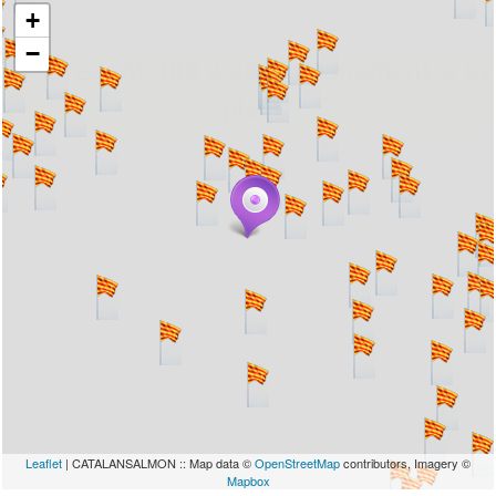
+
−
... carregant 484 webs... un moment si us
plau
Leaflet
| CATALANSALMON :: Map data ©
OpenStreetMap
contributors, Imagery ©
Mapbox