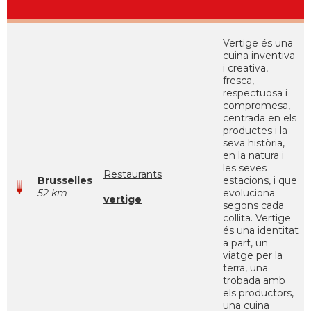
Vertige és una
cuina inventiva
i creativa,
fresca,
respectuosa i
compromesa,
centrada en els
productes i la
seva història,
en la natura i
les seves
Restaurants
Brusselles
estacions, i que
52 km
evoluciona
vertige
segons cada
collita. Vertige
és una identitat
a part, un
viatge per la
terra, una
trobada amb
els productors,
una cuina