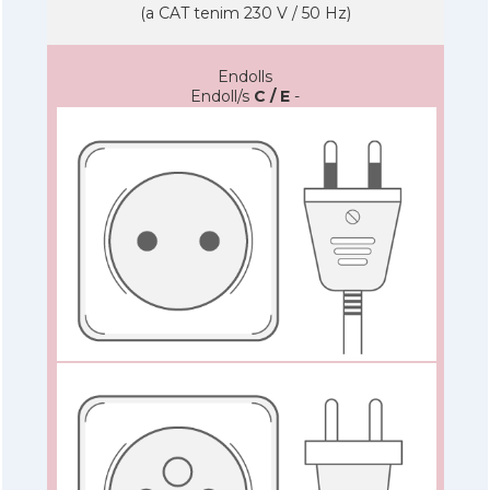
(a CAT tenim 230 V / 50 Hz)
Endolls
Endoll/s
C / E
-