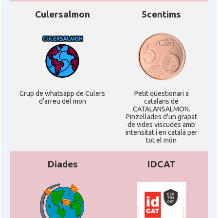
Culersalmon
5centims
Grup de whatsapp de Culers
Petit qüestionari a
d'arreu del mon
catalans de
CATALANSALMON.
Pinzellades d'un grapat
de vides viscudes amb
intensitat i en català per
tot el món
Diades
IDCAT