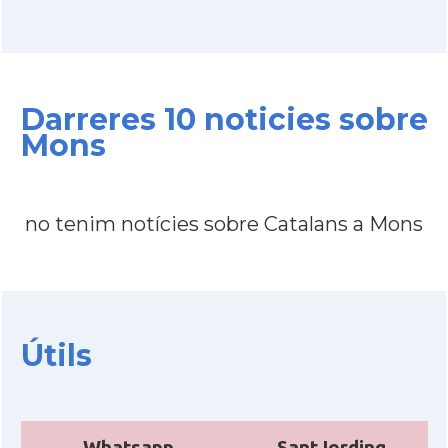
Ambaixada
Ambaixada espanyola a Bèlgica
* + ambaixades i consolats
Darreres 10 noticies sobre
Mons
no tenim notícies sobre Catalans a Mons
Útils
Whatsapp
SantJording