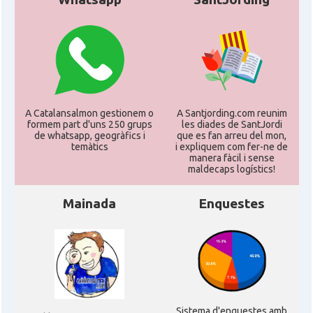
A Catalansalmon gestionem o
A Santjording.com reunim
formem part d'uns 250 grups
les diades de SantJordi
de whatsapp, geogràfics i
que es fan arreu del mon,
temàtics
i expliquem com fer-ne de
manera fàcil i sense
maldecaps logí­stics!
Mainada
Enquestes
Sistema d'enquestes amb