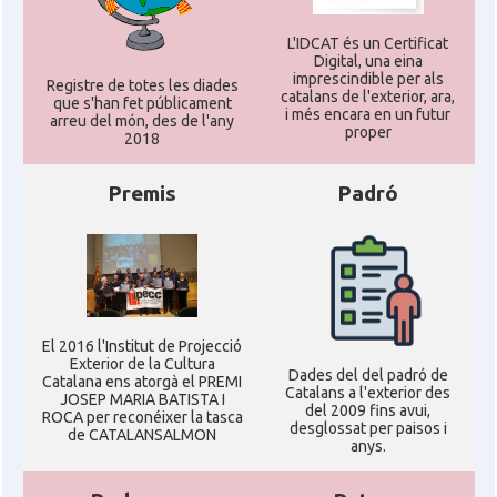
L'IDCAT és un Certificat
Digital, una eina
imprescindible per als
Registre de totes les diades
catalans de l'exterior, ara,
que s'han fet públicament
i més encara en un futur
arreu del món, des de l'any
proper
2018
Premis
Padró
El 2016 l'Institut de Projecció
Exterior de la Cultura
Dades del del padró de
Catalana ens atorgà el PREMI
Catalans a l'exterior des
JOSEP MARIA BATISTA I
del 2009 fins avui,
ROCA per reconéixer la tasca
desglossat per paisos i
de CATALANSALMON
anys.