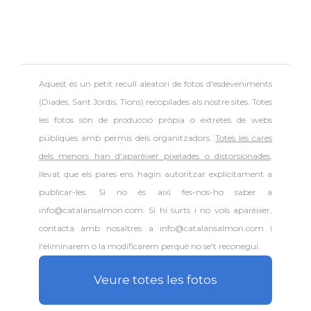
Aquest és un petit recull aleatori de
fotos d'esdeveniments
(Diades, Sant Jordis, Tions) recopilades als nostre sites. Totes
les fotos són de producció pròpia o extretes de webs
públiques amb permís dels organitzadors.
Totes les cares
dels menors han d'aparèixer pixelades o distorsionades
,
llevat que els pares ens hagin autoritzar explícitament a
publicar-les. Si no és així fes-nos-ho saber a
info@catalansalmon.com. Si hi surts i no vols aparèixer,
contacta amb nosaltres a info@catalansalmon.com i
l'eliminarem o la modificarem perquè no se't reconegui.
Veure totes les fotos