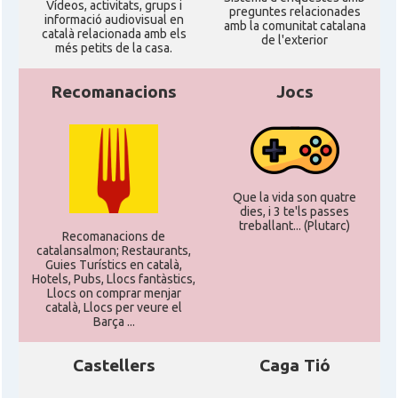
Ví­deos, activitats, grups i
preguntes relacionades
informació audiovisual en
amb la comunitat catalana
català relacionada amb els
de l'exterior
més petits de la casa.
Recomanacions
Jocs
Que la vida son quatre
dies, i 3 te'ls passes
treballant... (Plutarc)
Recomanacions de
catalansalmon; Restaurants,
Guies Turístics en català,
Hotels, Pubs, Llocs fantàstics,
Llocs on comprar menjar
català, Llocs per veure el
Barça ...
Castellers
Caga Tió