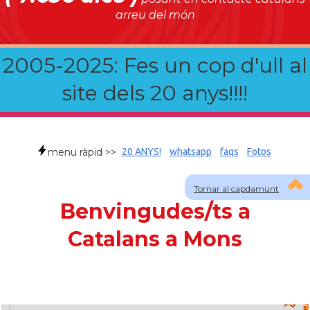
arreu del món
2005-2025: Fes un cop d'ull al
site dels 20 anys!!!!
menu ràpid >>
20 ANYS!
whatsapp
faqs
Fotos
Tornar al capdamunt
Benvingudes/ts a
Catalans a Mons