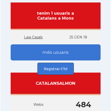
tenim 1 usuaris a
Catalans a Mons
Laia Casals
25 GEN 18
més usuaris
Registrar-t'hi!
CATALANSALMON
484
Webs