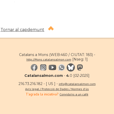
.
Tornar al capdemunt
Catalans a Mons (WEB:460 / CIUTAT: 183) -
[Nseg: 1]
http://Mons.catalansalmon.com
Catalansalmon.com
-
4
.0 [
02·2025
]
216.73.216.182 - [ US ] -
info@catalansalmon.com
Avís legal / Protecció de Dades / Normes d'ús
T'agrada la iniciativa?
Convida'ns a un café