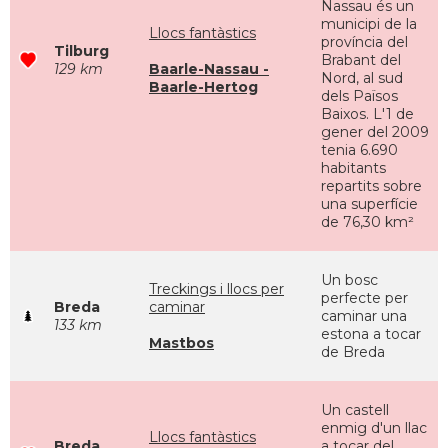
Nassau és un
municipi de la
Llocs fantàstics
província del
Tilburg
Brabant del
129 km
Baarle-Nassau -
Nord, al sud
Baarle-Hertog
dels Països
Baixos. L'1 de
gener del 2009
tenia 6.690
habitants
repartits sobre
una superfície
de 76,30 km²
Un bosc
Treckings i llocs per
perfecte per
Breda
caminar
caminar una
133 km
estona a tocar
Mastbos
de Breda
Un castell
enmig d'un llac
Llocs fantàstics
Breda
a tocar del