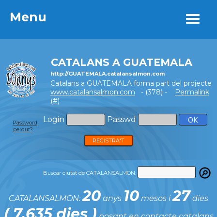
Menu
Menu
CATALANS A GUATEMALA
http://GUATEMALA.catalansalmon.com
Catalans a GUATEMALA forma part del projecte
www.catalansalmon.com
- (378) -
Permalink
(#)
Login
Passwd
Password
perdut?
REGISTRA'T
Buscar ciutat de CATALANSALMON:
20
10
27
CATALANSALMON:
anys
mesos i
dies
( 7.635 dies )
posant en contacte catalans