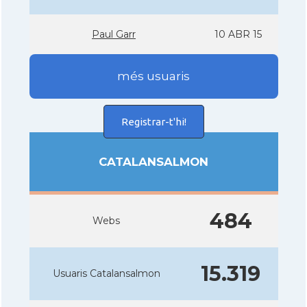
Paul Garr
10 ABR 15
més usuaris
Registrar-t'hi!
CATALANSALMON
484
Webs
15.319
Usuaris Catalansalmon