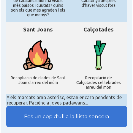
de catalansalmon ha visitat
Catalunya despres
més països i cuutats? quins
d'haver viscut fora
son els que mes agraden i els
que menys?
Sant Joans
Calçotades
Recopliacio de diades de Sant
Recopilació de
Joan d'arreu del móm
Calçotades cel.lebrades
arreu del món
* els marcats amb asterisc, estan encara pendents de
recuperar. Paciència joves padawans...
Fes un cop d'ull a la llista sencera