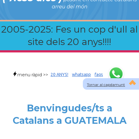
arreu del món
2005-2025: Fes un cop d'ull al
site dels 20 anys!!!!
menu ràpid >>
20 ANYS!
whatsapp
faqs
Tornar al capdamunt
Benvingudes/ts a
Catalans a GUATEMALA