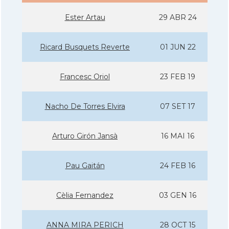
Ester Artau
29 ABR 24
Ricard Busquets Reverte
01 JUN 22
Francesc Oriol
23 FEB 19
Nacho De Torres Elvira
07 SET 17
Arturo Girón Jansà
16 MAI 16
Pau Gaitán
24 FEB 16
Cèlia Fernandez
03 GEN 16
ANNA MIRA PERICH
28 OCT 15