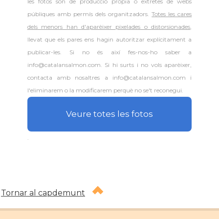
les fotos són de producció pròpia o extretes de webs
públiques amb permís dels organitzadors.
Totes les cares
dels menors han d'aparèixer pixelades o distorsionades
,
llevat que els pares ens hagin autoritzar explícitament a
publicar-les. Si no és així fes-nos-ho saber a
info@catalansalmon.com. Si hi surts i no vols aparèixer,
contacta amb nosaltres a info@catalansalmon.com i
l'eliminarem o la modificarem perquè no se't reconegui.
Veure totes les fotos
.
Tornar al capdemunt