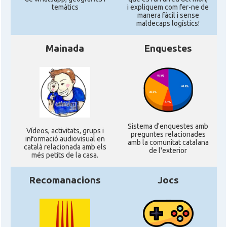
temàtics
i expliquem com fer-ne de
manera fàcil i sense
maldecaps logí­stics!
Mainada
Enquestes
Sistema d'enquestes amb
Ví­deos, activitats, grups i
preguntes relacionades
informació audiovisual en
amb la comunitat catalana
català relacionada amb els
de l'exterior
més petits de la casa.
Recomanacions
Jocs