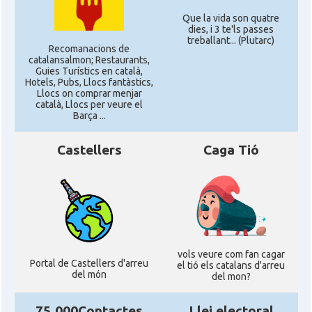
Que la vida son quatre
dies, i 3 te'ls passes
treballant... (Plutarc)
Recomanacions de
catalansalmon; Restaurants,
Guies Turístics en català,
Hotels, Pubs, Llocs fantàstics,
Llocs on comprar menjar
català, Llocs per veure el
Barça ...
Castellers
Caga Tió
vols veure com fan cagar
Portal de Castellers d'arreu
el tió els catalans d'arreu
del món
del mon?
75.000Contactes
Llei electoral