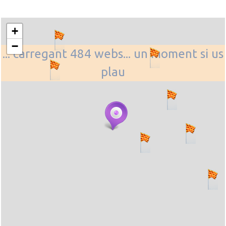
+
−
... carregant 484 webs... un moment si us
plau