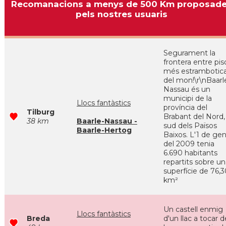
Recomanacions a menys de 500 Km proposad
pels nostres usuaris
Segurament la
frontera entre pis
més estrambotic
del mon!\r\nBaarl
Nassau és un
municipi de la
Llocs fantàstics
província del
Tilburg
Brabant del Nord, 
38 km
Baarle-Nassau -
sud dels Països
Baarle-Hertog
Baixos. L'1 de ge
del 2009 tenia
6.690 habitants
repartits sobre u
superfície de 76,
km²
Un castell enmig
Llocs fantàstics
Breda
d'un llac a tocar d