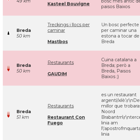
49 km
bosc mes antic de
Kasteel Bouvigne
paisos Baixos
Treckings i llocs per
Un bosc perfecte
Breda
caminar
per caminar una
50 km
estona a tocar de
Mastbos
Breda
Cuina catalana a
Restaurants
Breda
Breda; però a
50 km
Breda, Paisos
GAUDIM
Baixos ;)
es un restaurant
argentí/xilè.\r\nDe
Restaurants
millor que trobara
Breda
Noord
51 km
Restaurant Con
Brabantrn\r\nterc
Fuego
linia am
l\'apostrofrnquart
linia