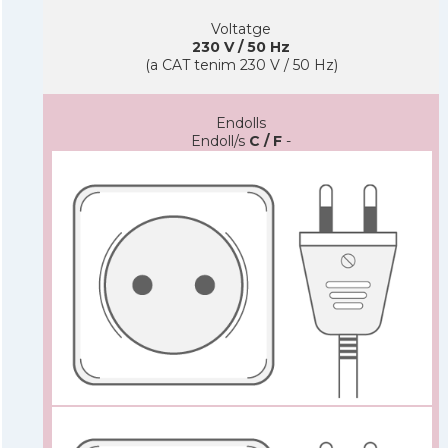
Voltatge
230 V / 50 Hz
(a CAT tenim 230 V / 50 Hz)
Endolls
Endoll/s
C / F
-