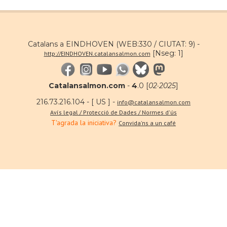
Catalans a EINDHOVEN (WEB:330 / CIUTAT: 9) -
[Nseg: 1]
http://EINDHOVEN.catalansalmon.com
Catalansalmon.com
-
4
.0 [
02·2025
]
216.73.216.104 - [ US ] -
info@catalansalmon.com
Avís legal / Protecció de Dades / Normes d'ús
T'agrada la iniciativa?
Convida'ns a un café