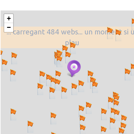
+
−
... carregant 484 webs... un moment si 
plau