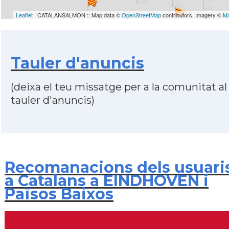
Leaflet
| CATALANSALMON :: Map data ©
OpenStreetMap
contributors, Imagery ©
M
Tauler d'anuncis
(deixa el teu missatge per a la comunitat al
tauler d'anuncis)
Recomanacions dels usuari
a Catalans a EINDHOVEN i
Països Baixos