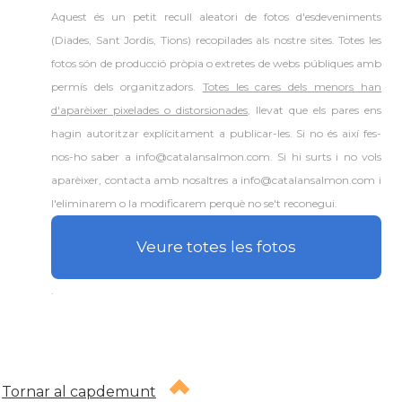
Aquest és un petit recull aleatori de
fotos d'esdeveniments
(Diades, Sant Jordis, Tions) recopilades als nostre sites. Totes les
fotos són de producció pròpia o extretes de webs públiques amb
permís dels organitzadors.
Totes les cares dels menors han
d'aparèixer pixelades o distorsionades
, llevat que els pares ens
hagin autoritzar explícitament a publicar-les. Si no és així fes-
nos-ho saber a info@catalansalmon.com. Si hi surts i no vols
aparèixer, contacta amb nosaltres a info@catalansalmon.com i
l'eliminarem o la modificarem perquè no se't reconegui.
Veure totes les fotos
.
Tornar al capdemunt