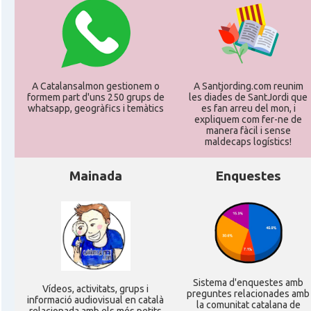
A Catalansalmon gestionem o
A Santjording.com reunim
formem part d'uns 250 grups de
les diades de SantJordi que
whatsapp, geogràfics i temàtics
es fan arreu del mon, i
expliquem com fer-ne de
manera fàcil i sense
maldecaps logí­stics!
Mainada
Enquestes
Sistema d'enquestes amb
Ví­deos, activitats, grups i
preguntes relacionades amb
informació audiovisual en català
la comunitat catalana de