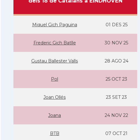
dels 18 de Catalans a EINDHOVEN
Miquel Gich Paguina
01 DES 25
Frederic Gich Batlle
30 NOV 25
Gustau Ballester Valls
28 AGO 24
Pol
25 OCT 23
Joan Ollés
23 SET 23
Joana
24 NOV 22
BTB
07 OCT 21