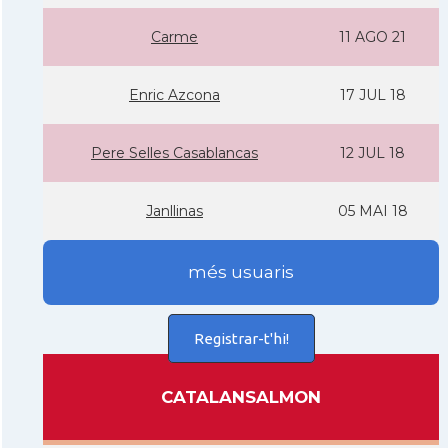
Carme
11 AGO 21
Enric Azcona
17 JUL 18
Pere Selles Casablancas
12 JUL 18
Janllinas
05 MAI 18
més usuaris
Registrar-t'hi!
CATALANSALMON