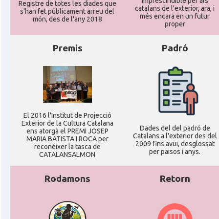
imprescindible per als
Registre de totes les diades que
catalans de l'exterior, ara, i
s'han fet públicament arreu del
més encara en un futur
món, des de l'any 2018
proper
Premis
Padró
El 2016 l'Institut de Projecció
Exterior de la Cultura Catalana
Dades del del padró de
ens atorgà el PREMI JOSEP
Catalans a l'exterior des del
MARIA BATISTA I ROCA per
2009 fins avui, desglossat
reconéixer la tasca de
per paisos i anys.
CATALANSALMON
Rodamons
Retorn