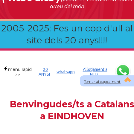
arreu del món
2005-2025: Fes un cop d'ull al
site dels 20 anys!!!!
menu ràpid
20
Allotjament a
whatsapp
ANYS!
NLD
>>
Tornar al capdamunt
Benvingudes/ts a Catalan
a EINDHOVEN