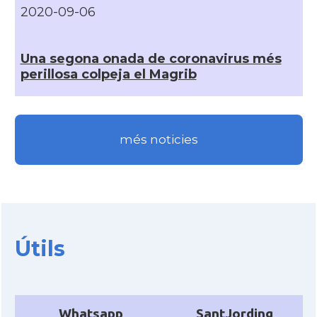
2020-09-06
Una segona onada de coronavirus més
perillosa colpeja el Magrib
més noticies
Útils
Whatsapp
SantJording