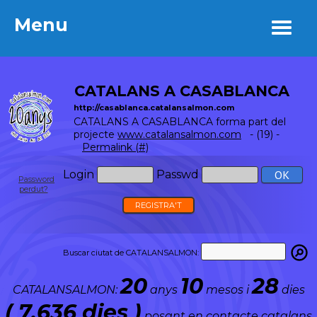
Menu
Menu
CATALANS A CASABLANCA
http://casablanca.catalansalmon.com
CATALANS A CASABLANCA forma part del
projecte
www.catalansalmon.com
- (19) -
Permalink (#)
Login
Passwd
Password
perdut?
REGISTRA'T
Buscar ciutat de CATALANSALMON:
20
10
28
CATALANSALMON:
anys
mesos i
dies
( 7.636 dies )
posant en contacte catalans