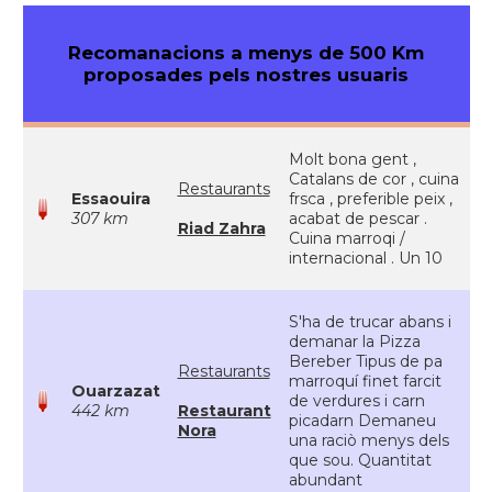
Recomanacions a menys de 500 Km
proposades pels nostres usuaris
Molt bona gent ,
Catalans de cor , cuina
Restaurants
Essaouira
frsca , preferible peix ,
307 km
acabat de pescar .
Riad Zahra
Cuina marroqi /
internacional . Un 10
S'ha de trucar abans i
demanar la Pizza
Bereber Tipus de pa
Restaurants
marroquí finet farcit
Ouarzazat
de verdures i carn
442 km
Restaurant
picadarn Demaneu
Nora
una raciò menys dels
que sou. Quantitat
abundant