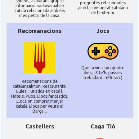
Ví­deos, activitats, grups i
preguntes relacionades
informació audiovisual en
amb la comunitat catalana
català relacionada amb els
de l'exterior
més petits de la casa.
Recomanacions
Jocs
Que la vida son quatre
dies, i 3 te'ls passes
treballant... (Plutarc)
Recomanacions de
catalansalmon; Restaurants,
Guies Turístics en català,
Hotels, Pubs, Llocs fantàstics,
Llocs on comprar menjar
català, Llocs per veure el
Barça ...
Castellers
Caga Tió