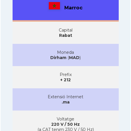
Marroc
Capital
Rabat
Moneda
Dirham
(
MAD
)
Prefix
+ 212
Extensió Internet
.ma
Voltatge
220 V / 50 Hz
(a CAT tenim 230 V / 50 Hz)