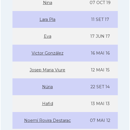
Nina
07 OCT 19
Lara Pla
11 SET 17
Eva
17 JUN 17
Victor González
16 MAI 16
Josep Maria Viure
12 MAI 15
Núria
22 SET 14
Hafid
13 MAI 13
Noemí­ Rovira Destarac
07 MAI 12