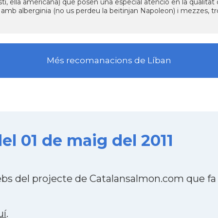
lestí, ella americana) que posen una especial atenció en la qualita
 amb alberginia (no us perdeu la beitinjan Napoleon) i mezzes, t
Més recomanacions de Líban
el 01 de maig del 2011
webs del projecte de Catalansalmon.com que fa
uí
.