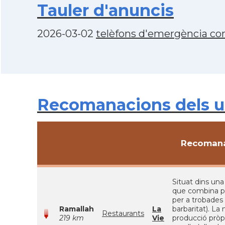
Tauler d'anuncis
2026-03-02
telèfons d'emergència con
Recomanacions dels usu
Recomana
Situat dins una
que combina pla
per a trobades
Ramallah
La
barbaritat). La
Restaurants
219 km
Vie
producció pròpi