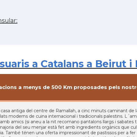
sular:
aris a Catalans a Beirut i
cions a menys de 500 Km proposades pels nostre
 casa antiga del centre de Ramallah, a cinc minuts caminant de la
ts moderns de cuina internacional i tradicionals palestins. L´ambi
 amb amics (si aneu a la nit recomano pantalons llargs i sabates
 majoria del seu menjar està fet amb ingredients orgànics que cultiv
a. També ténen una oferta impressionant de pastissos per a fer un