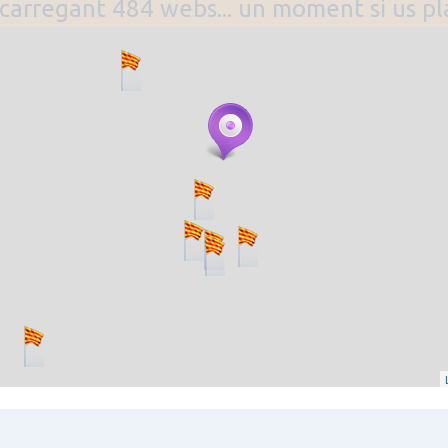
. carregant 484 webs... un moment si us p