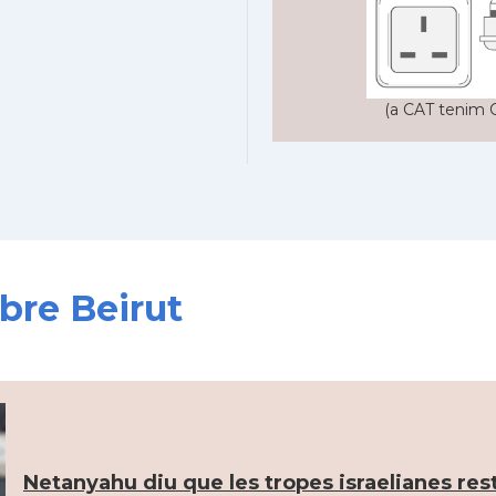
(a CAT tenim C
obre Beirut
Netanyahu diu que les tropes israelianes res