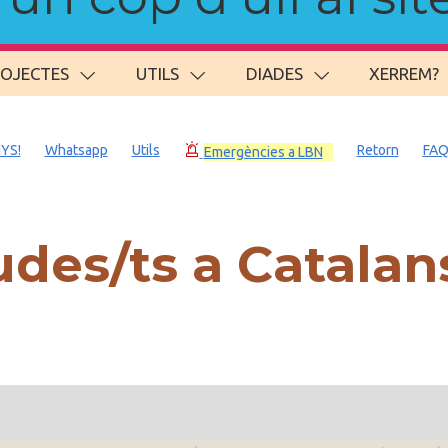
ROJECTES
UTILS
DIADES
XERREM?
YS!
Whatsapp
Utils
Retorn
FAQ
Emergències a LBN
des/ts a Catalans