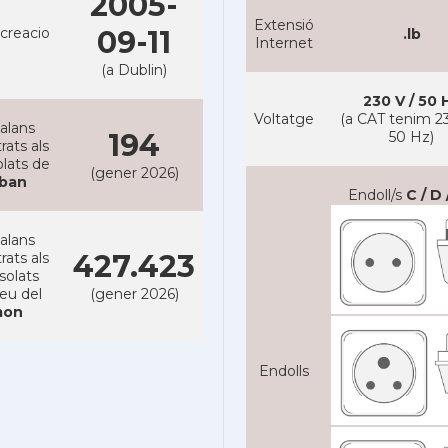
2005-
Extensió
creacio
09-11
.lb
Internet
(a Dublin)
230 V / 50 
Voltatge
(a CAT tenim 23
alans
194
50 Hz)
rats als
lats de
(gener 2026)
íban
Endoll/s
C / D 
alans
427.423
rats als
solats
reu del
(gener 2026)
on
Endolls