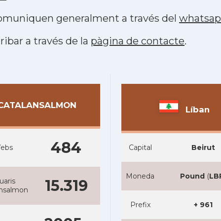
 comuniquen generalment a través del
whatsa
ribar a través de la
pàgina de contacte
.
CATALANSALMON
Líban
484
ebs
Capital
Beirut
Moneda
Pound
(
LB
uaris
15.319
ansalmon
Prefix
+ 961