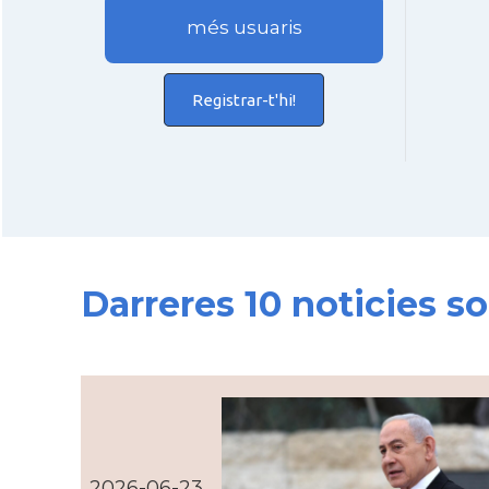
més usuaris
Registrar-t'hi!
Darreres 10 noticies s
2026-06-23