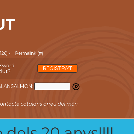
UT
126) -
Permalink (#)
ssword
REGISTRA'T
dut?
ATALANSALMON:
ontacte catalans arreu del món
 dels 20 anys!!!!