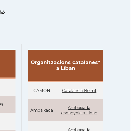
pp
.
Organitzacions catalanes*
a Líban
CAMON
Catalans a Beirut
P
)
Ambaixada
Ambaixada
espanyola a Líban
Ambaixada