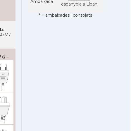
Ambaixada
espanyola a Líban
* + ambaixades i consolats
Hz
0 V /
/ G
-