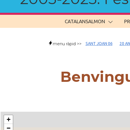
CATALANSALMON
P
menu ràpid >>
SANT JOAN 06
20 AN
Benvingu
+
−