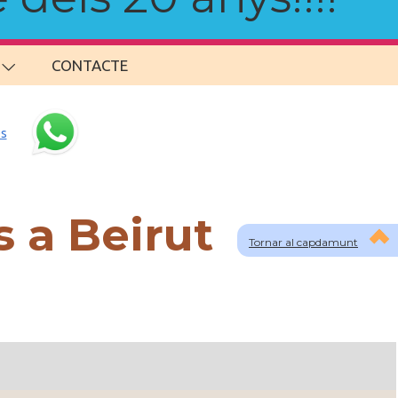
CONTACTE
s
 a Beirut
Tornar al capdamunt