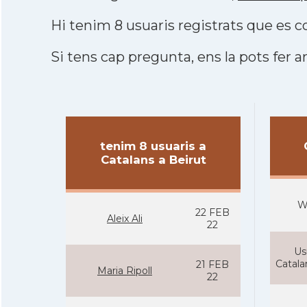
Hi tenim 8 usuaris registrats que es
Si tens cap pregunta, ens la pots fer ar
tenim 8 usuaris a
Catalans a Beirut
W
22 FEB
Aleix Ali
22
Us
Catal
21 FEB
Maria Ripoll
22