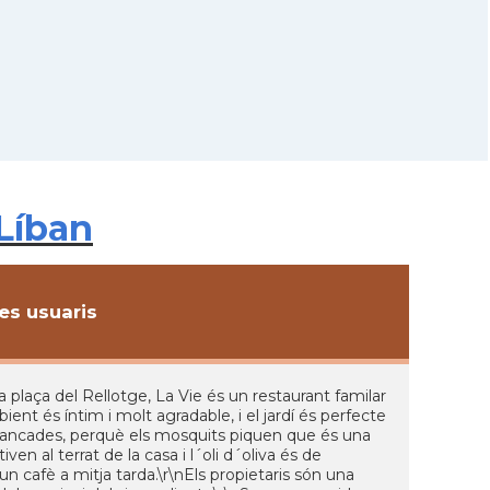
 Líban
s usuaris
 plaça del Rellotge, La Vie és un restaurant familar
ent és íntim i molt agradable, i el jardí és perfecte
 tancades, perquè els mosquits piquen que és una
en al terrat de la casa i l´oli d´oliva és de
 cafè a mitja tarda.\r\nEls propietaris són una