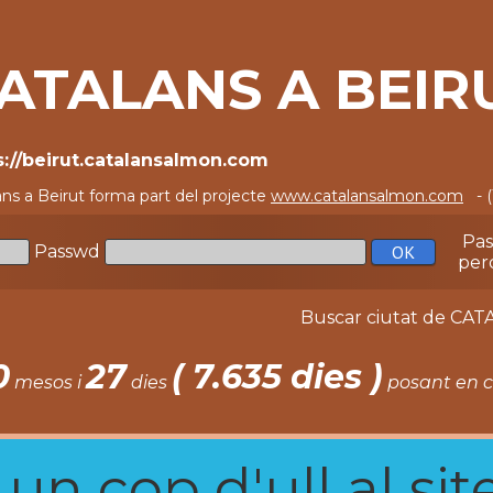
ATALANS A BEIR
s://beirut.catalansalmon.com
ans a Beirut forma part del projecte
www.catalansalmon.com
- (
Pa
Passwd
per
Buscar ciutat de C
0
27
( 7.635 dies )
mesos i
dies
posant en c
n cop d'ull al site