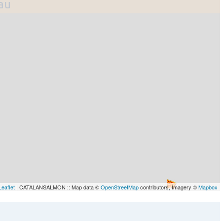
lau
Leaflet
| CATALANSALMON :: Map data ©
OpenStreetMap
contributors, Imagery ©
Mapbox