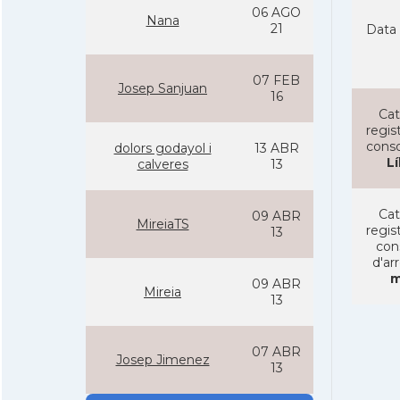
06 AGO
Nana
21
Data 
07 FEB
Josep Sanjuan
16
Cat
regist
conso
dolors godayol i
13 ABR
L
calveres
13
Cat
09 ABR
MireiaTS
regist
13
con
d'ar
m
09 ABR
Mireia
13
07 ABR
Josep Jimenez
13