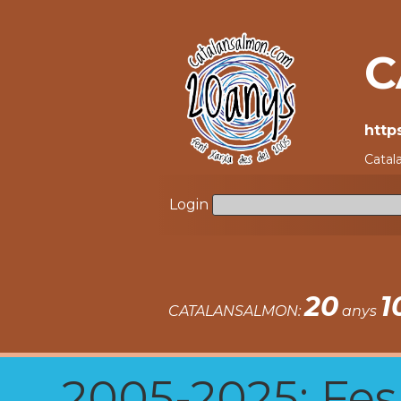
C
http
Catal
Login
20
1
CATALANSALMON:
anys
2005-2025: Fes u