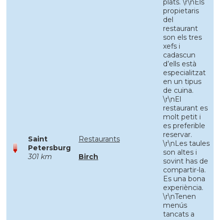
plats. \r\nEls
propietaris
del
restaurant
son els tres
xefs i
cadascun
d’ells està
especialitzat
en un tipus
de cuina.
\r\nEl
restaurant es
molt petit i
es preferible
reservar.
Saint
Restaurants
\r\nLes taules
Petersburg
son altes i
301 km
Birch
sovint has de
compartir-la.
Es una bona
experiència.
\r\nTenen
menús
tancats a