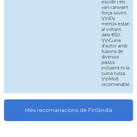
escollir i els
van canviant
força sovint.
\r\nEls
menús estan
al voltant
dels €50.
\r\nCuina
d’autor amb
fusions de
diversos
països
incluient-hi la
cuina russa.
\r\nMolt
recomanable.
Més recomanacions de Finlàndia