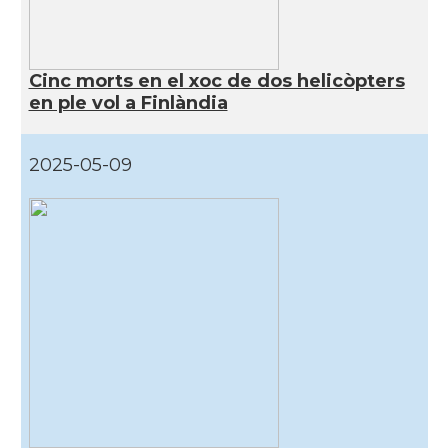
Cinc morts en el xoc de dos helicòpters
en ple vol a Finlàndia
2025-05-09