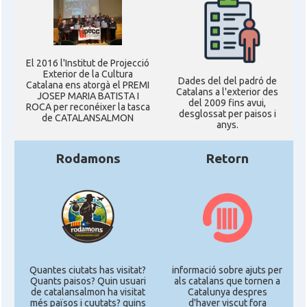
El 2016 l'Institut de Projecció
Exterior de la Cultura
Dades del del padró de
Catalana ens atorgà el PREMI
Catalans a l'exterior des
JOSEP MARIA BATISTA I
del 2009 fins avui,
ROCA per reconéixer la tasca
desglossat per paisos i
de CATALANSALMON
anys.
Rodamons
Retorn
Quantes ciutats has visitat?
informació sobre ajuts per
Quants paisos? Quin usuari
als catalans que tornen a
de catalansalmon ha visitat
Catalunya despres
més països i cuutats? quins
d'haver viscut fora