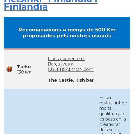
Finlàndia
Recomanacions a menys de 500 Km
proposades pels nostres usuaris
Llocs per veure el
Barça (ves a
Turku
CULERSALMON.com)
150 km
The Castle, Irish bar
Es un
restaurant de
molta
qualitat que
es basa en la
creativitat
dels seus