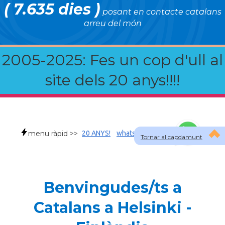
( 7.635 dies )
posant en contacte catalans
arreu del món
2005-2025: Fes un cop d'ull al
site dels 20 anys!!!!
menu ràpid >>
20 ANYS!
whatsapp
faqs
Tornar al capdamunt
Benvingudes/ts a
Catalans a Helsinki -