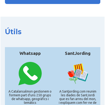
Útils
Whatsapp
SantJording
A Catalansalmon gestionem o
A Santjording.com reunim
formem part d'uns 250 grups
les diades de SantJordi
de whatsapp, geogràfics i
que es fan arreu del mon,
temàtics
i expliquem com fer-ne de