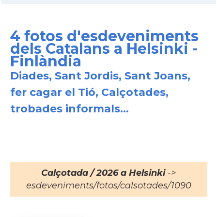
4 fotos d'esdeveniments
dels Catalans a Helsinki -
Finlàndia
Diades, Sant Jordis, Sant Joans,
fer cagar el Tió, Calçotades,
trobades informals...
Calçotada / 2026 a Helsinki
->
esdeveniments/fotos/calsotades/1090