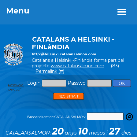
Menu
Menu
CATALANS A HELSINKI -
FINLàNDIA
http://Helsinki.catalansalmon.com
Catalans a Helsinki -Finlàndia forma part del
projecte
www.catalansalmon.com
- (83) -
Permalink (#)
Login
Passwd
Password
perdut?
REGISTRA'T
Buscar ciutat de CATALANSALMON:
20
10
27
CATALANSALMON:
anys
mesos i
dies