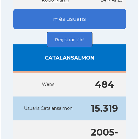
Rocí­o Martí­n
24 MAI 23
més usuaris
Registrar-t'hi!
CATALANSALMON
484
Webs
15.319
Usuaris Catalansalmon
2005-