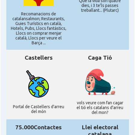
Que la vida son quatre
dies, i 3 te'ls passes
treballant... (Plutarc)
Recomanacions de
catalansalmon; Restaurants,
Guies Turístics en català,
Hotels, Pubs, Llocs fantàstics,
Llocs on comprar menjar
català, Llocs per veure el
Barça ...
Castellers
Caga Tió
vols veure com fan cagar
Portal de Castellers d'arreu
el tió els catalans d'arreu
del món
del mon?
75.000Contactes
Llei electoral
catalana