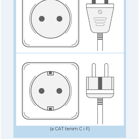
(a CAT tenim C i F)