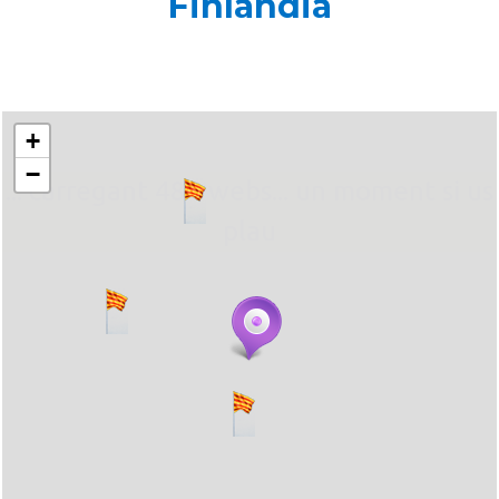
Finlàndia
+
−
... carregant 484 webs... un moment si us
plau