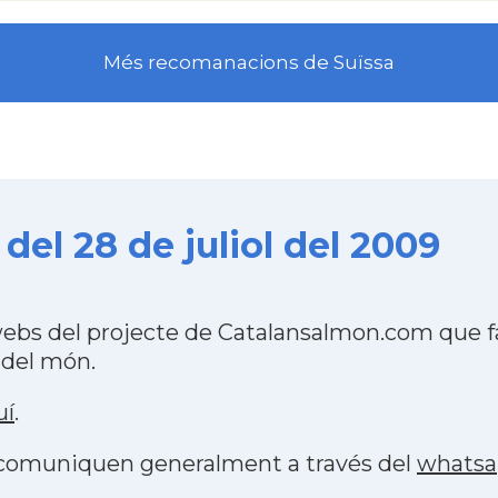
Més recomanacions de Suïssa
del 28 de juliol del 2009
webs del projecte de Catalansalmon.com que f
 del món.
uí
.
s comuniquen generalment a través del
whats