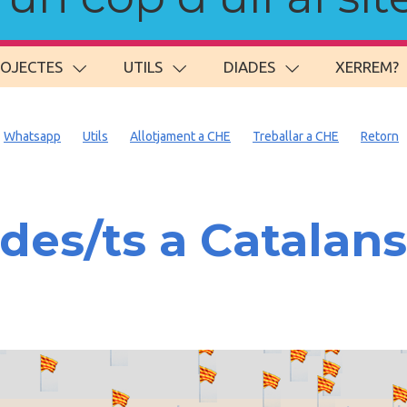
ROJECTES
UTILS
DIADES
XERREM?
Whatsapp
Utils
Allotjament a CHE
Treballar a CHE
Retorn
es/ts a Catalan