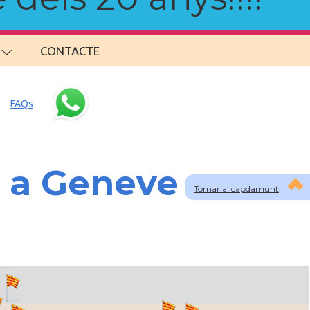
CONTACTE
FAQs
s a Geneve
Tornar al capdamunt