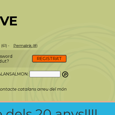
EVE
 (61) -
Permalink (#)
ssword
REGISTRA'T
dut?
ATALANSALMON:
ontacte catalans arreu del món
 dels 20 anys!!!!