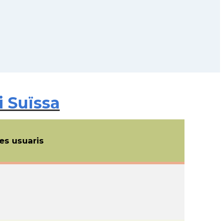
i Suïssa
s usuaris