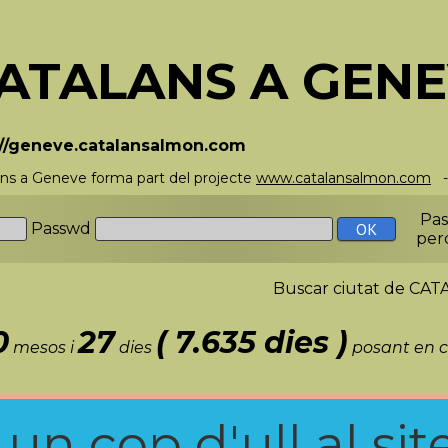
ATALANS A GEN
://geneve.catalansalmon.com
ans a Geneve forma part del projecte
www.catalansalmon.com
-
Pa
Passwd
per
Buscar ciutat de C
0
27
( 7.635 dies )
mesos i
dies
posant en c
n cop d'ull al site