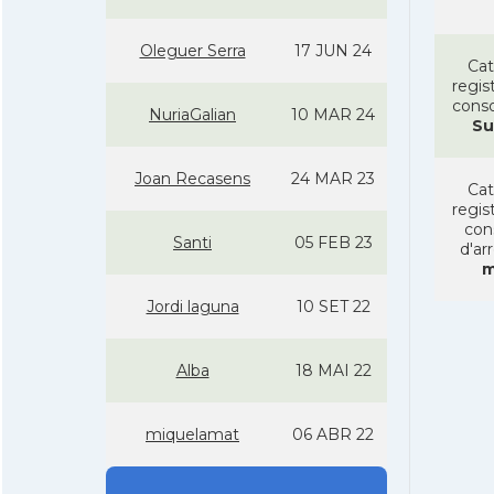
Oleguer Serra
17 JUN 24
Cat
regist
conso
NuriaGalian
10 MAR 24
Su
Joan Recasens
24 MAR 23
Cat
regist
con
Santi
05 FEB 23
d'ar
m
Jordi laguna
10 SET 22
Alba
18 MAI 22
miquelamat
06 ABR 22