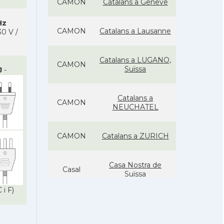
CAMON
Catalans a Geneve
Hz
CAMON
Catalans a Lausanne
0 V /
Catalans a LUGANO,
CAMON
Suïssa
J
-
Catalans a
CAMON
NEUCHATEL
CAMON
Catalans a ZURICH
Casa Nostra de
Casal
Suïssa
 i F)
Casal
Casal Català de Zuric