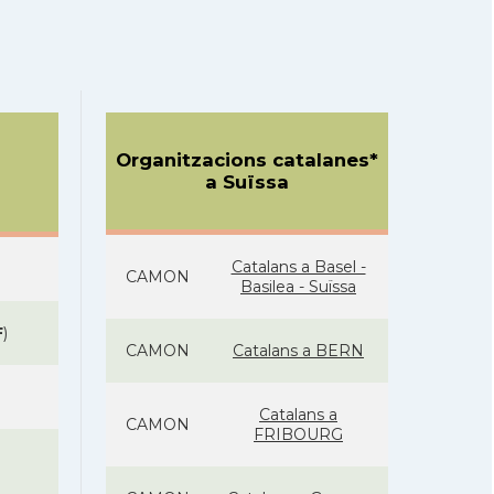
Organitzacions catalanes*
a Suïssa
Catalans a Basel -
CAMON
Basilea - Suïssa
F
)
CAMON
Catalans a BERN
Catalans a
CAMON
FRIBOURG