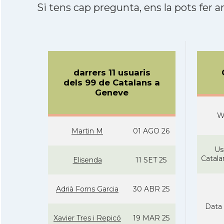
Si tens cap pregunta, ens la pots fer ar
darrers 11 usuaris
dels 99 de Catalans a
Geneve
W
Martin M
01 AGO 26
Us
Catal
Elisenda
11 SET 25
Adrià Forns Garcia
30 ABR 25
Data 
Xavier Tres i Repicó
19 MAR 25