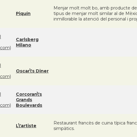
Menjar molt molt bo, amb producte de q
Piquín
tipus de menjar molt similar al de Mèxi
inmillorable la atenció del personal i pro
l
Carlsberg
Milano
com)
l
Oscar\'s Diner
com)
l
Corcoran\'s
Grands
com)
Boulevards
Restaurant francès de cuina típica fran
L\'artiste
simpàtics.