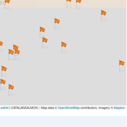
lau
Leaflet
| CATALANSALMON :: Map data ©
OpenStreetMap
contributors, Imagery ©
Mapbox