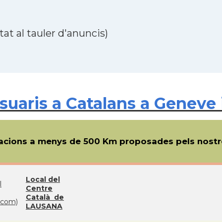
at al tauler d'anuncis)
uaris a Catalans a Geneve 
cions a menys de 500 Km proposades pels nostre
Local del
l
Centre
Català de
com)
LAUSANA