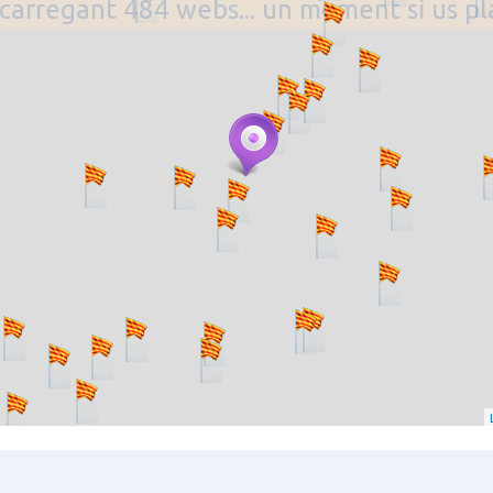
. carregant 484 webs... un moment si us p