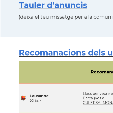
Tauler d'anuncis
(deixa el teu missatge per a la comunit
Recomanacions dels us
Recomana
Llocs per veure e
Lausanne
Barça (ves a
50 km
CULERSALMON.