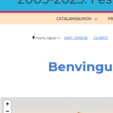
CATALANSALMON
P
menu ràpid >>
SANT JOAN 06
20 ANYS!
Benvingud
+
−