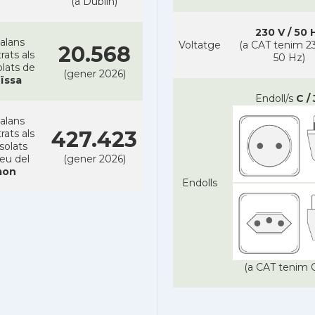
(a Dublin)
230 V / 50 
alans
Voltatge
(a CAT tenim 23
20.568
rats als
50 Hz)
lats de
(gener 2026)
ïssa
Endoll/s
C / 
alans
427.423
rats als
solats
reu del
(gener 2026)
on
Endolls
(a CAT tenim C