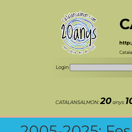
C
http
Catal
Login
20
1
CATALANSALMON:
anys
2005-2025: Fes u