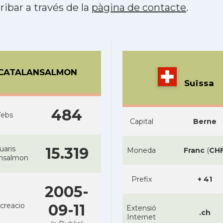
ribar a través de la
pàgina de contacte
.
CATALANSALMON
Suïssa
484
ebs
Capital
Berne
uaris
15.319
Moneda
Franc
(
CH
ansalmon
Prefix
+ 41
2005-
creacio
09-11
Extensió
.ch
Internet