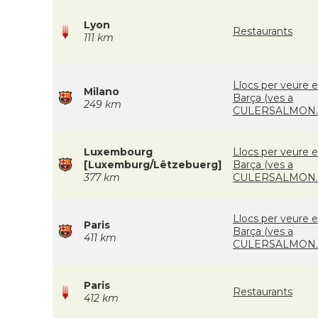
Lyon
Restaurants
111 km
Llocs per veure e
Milano
Barça (ves a
249 km
CULERSALMON.
Luxembourg
Llocs per veure e
[Luxemburg/Lëtzebuerg]
Barça (ves a
377 km
CULERSALMON.
Llocs per veure e
Paris
Barça (ves a
411 km
CULERSALMON.
Paris
Restaurants
412 km