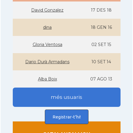
David Gonzalez
17 DES 18
dina
18 GEN 16
Gloria Ventosa
02 SET 15
Dario Durà Armadans
10 SET 14
Alba Boix
07 AGO 13
més usuaris
Registrar-t'hi!