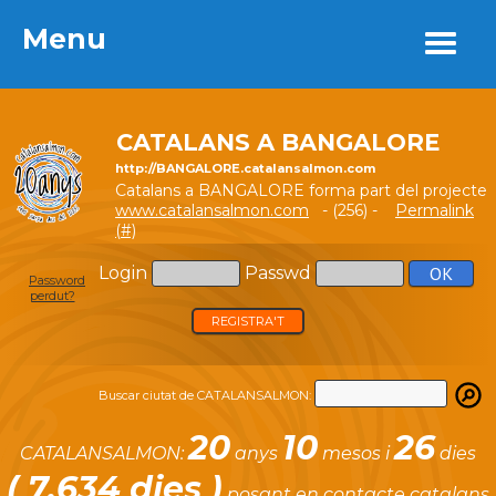
Menu
Menu
CATALANS A BANGALORE
http://BANGALORE.catalansalmon.com
Catalans a BANGALORE forma part del projecte
www.catalansalmon.com
- (256) -
Permalink
(#)
Login
Passwd
Password
perdut?
REGISTRA'T
Buscar ciutat de CATALANSALMON:
20
10
26
CATALANSALMON:
anys
mesos i
dies
( 7.634 dies )
posant en contacte catalans