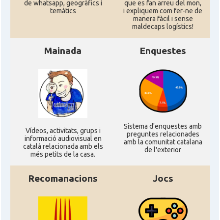
de whatsapp, geogràfics i
que es fan arreu del mon,
temàtics
i expliquem com fer-ne de
manera fàcil i sense
maldecaps logí­stics!
Mainada
Enquestes
Sistema d'enquestes amb
Ví­deos, activitats, grups i
preguntes relacionades
informació audiovisual en
amb la comunitat catalana
català relacionada amb els
de l'exterior
més petits de la casa.
Recomanacions
Jocs