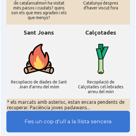
de catalansalmon ha visitat
Catalunya despres
més països i cuutats? quins
d'haver viscut fora
son els que mes agraden i els
que menys?
Sant Joans
Calçotades
Recopliacio de diades de Sant
Recopilació de
Joan d'arreu del móm
Calçotades cel.lebrades
arreu del món
* els marcats amb asterisc, estan encara pendents de
recuperar. Paciència joves padawans...
Fes un cop d'ull a la llista sencera