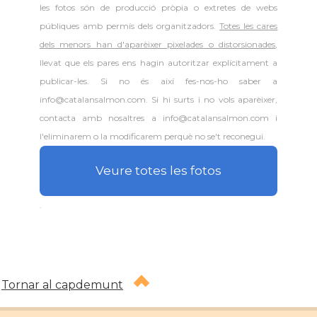
les fotos són de producció pròpia o extretes de webs
públiques amb permís dels organitzadors.
Totes les cares
dels menors han d'aparèixer pixelades o distorsionades
,
llevat que els pares ens hagin autoritzar explícitament a
publicar-les. Si no és així fes-nos-ho saber a
info@catalansalmon.com. Si hi surts i no vols aparèixer,
contacta amb nosaltres a info@catalansalmon.com i
l'eliminarem o la modificarem perquè no se't reconegui.
Veure totes les fotos
.
Tornar al capdemunt