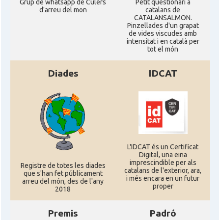
Grup de whatsapp de Culers
Petit qüestionari a
d'arreu del mon
catalans de
CATALANSALMON.
Pinzellades d'un grapat
de vides viscudes amb
intensitat i en català per
tot el món
Diades
IDCAT
L'IDCAT és un Certificat
Digital, una eina
imprescindible per als
Registre de totes les diades
catalans de l'exterior, ara,
que s'han fet públicament
i més encara en un futur
arreu del món, des de l'any
proper
2018
Premis
Padró