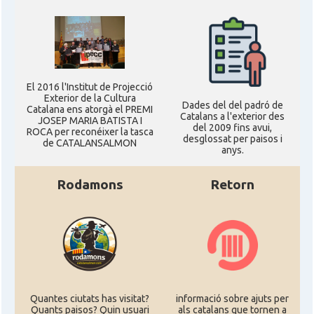
El 2016 l'Institut de Projecció
Exterior de la Cultura
Dades del del padró de
Catalana ens atorgà el PREMI
Catalans a l'exterior des
JOSEP MARIA BATISTA I
del 2009 fins avui,
ROCA per reconéixer la tasca
desglossat per paisos i
de CATALANSALMON
anys.
Rodamons
Retorn
Quantes ciutats has visitat?
informació sobre ajuts per
Quants paisos? Quin usuari
als catalans que tornen a