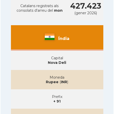
427.423
Catalans registrats als
consolats d'arreu del
mon
(gener 2026)
Índia
Capital
Nova Deli
Moneda
Rupee
(
INR
)
Prefix
+ 91