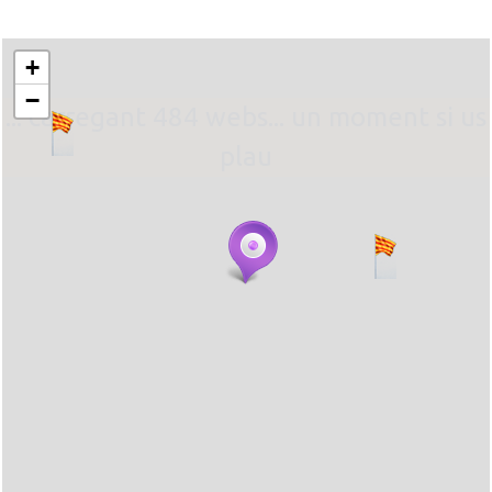
+
−
... carregant 484 webs... un moment si us
plau