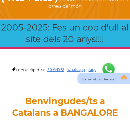
arreu del món
2005-2025: Fes un cop d'ull al
site dels 20 anys!!!!
menu ràpid >>
20 ANYS!
whatsapp
faqs
Tornar al capdamunt
Benvingudes/ts a
Catalans a BANGALORE