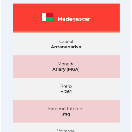
Madagascar
Capital
Antananarivo
Moneda
Ariary
(
MGA
)
Prefix
+ 261
Extensió Internet
.mg
Voltatge