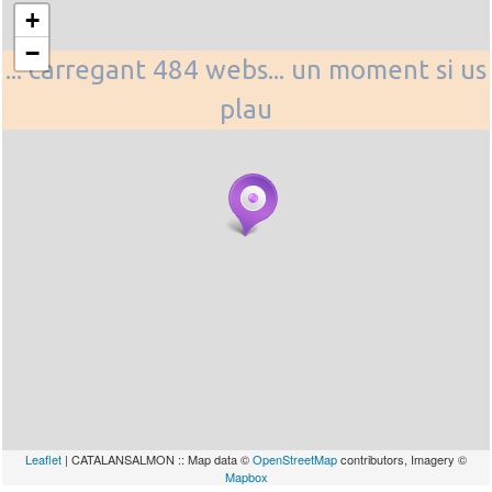
+
−
... carregant 484 webs... un moment si us
plau
Leaflet
| CATALANSALMON :: Map data ©
OpenStreetMap
contributors, Imagery ©
Mapbox