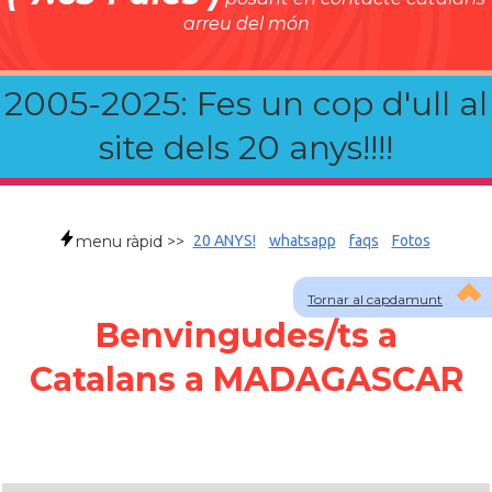
arreu del món
2005-2025: Fes un cop d'ull al
site dels 20 anys!!!!
menu ràpid >>
20 ANYS!
whatsapp
faqs
Fotos
Tornar al capdamunt
Benvingudes/ts a
Catalans a MADAGASCAR