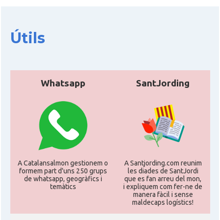
Útils
Whatsapp
SantJording
A Catalansalmon gestionem o
A Santjording.com reunim
formem part d'uns 250 grups
les diades de SantJordi
de whatsapp, geogràfics i
que es fan arreu del mon,
temàtics
i expliquem com fer-ne de
manera fàcil i sense
maldecaps logí­stics!