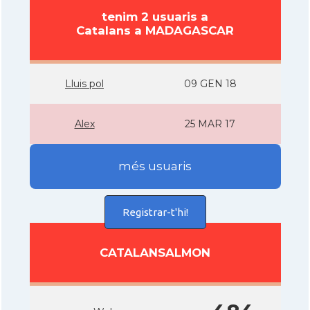
tenim 2 usuaris a
Catalans a MADAGASCAR
Lluis pol
09 GEN 18
Alex
25 MAR 17
més usuaris
Registrar-t'hi!
CATALANSALMON