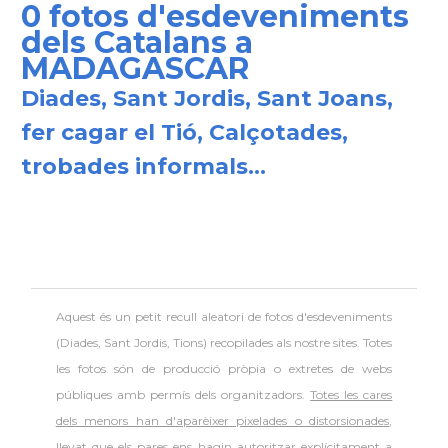
0 fotos d'esdeveniments
dels Catalans a
MADAGASCAR
Diades, Sant Jordis, Sant Joans,
fer cagar el Tió, Calçotades,
trobades informals...
Aquest és un petit recull aleatori de
fotos d'esdeveniments
(Diades, Sant Jordis, Tions) recopilades als nostre sites. Totes
les fotos són de producció pròpia o extretes de webs
públiques amb permís dels organitzadors.
Totes les cares
dels menors han d'aparèixer pixelades o distorsionades
,
llevat que els pares ens hagin autoritzar explícitament a