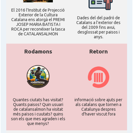
El 2016 l'Institut de Projecció
Exterior de la Cultura
Dades del del padró de
Catalana ens atorgà el PREMI
Catalans a l'exterior des
JOSEP MARIA BATISTA I
del 2009 fins avui,
ROCA per reconéixer la tasca
desglossat per paisos i
de CATALANSALMON
anys.
Rodamons
Retorn
Quantes ciutats has visitat?
informació sobre ajuts per
Quants paisos? Quin usuari
als catalans que tornen a
de catalansalmon ha visitat
Catalunya despres
més països i cuutats? quins
d'haver viscut fora
son els que mes agraden i els
que menys?