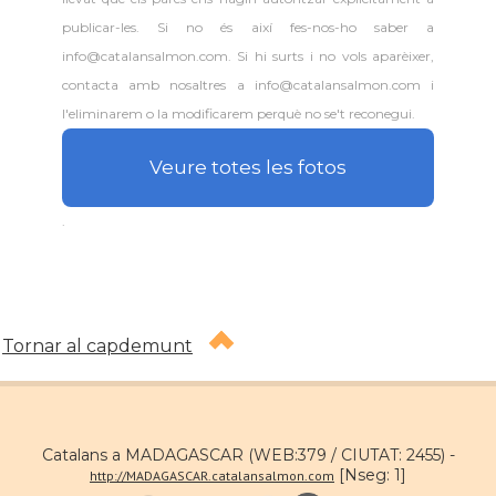
publicar-les. Si no és així fes-nos-ho saber a
info@catalansalmon.com. Si hi surts i no vols aparèixer,
contacta amb nosaltres a info@catalansalmon.com i
l'eliminarem o la modificarem perquè no se't reconegui.
Veure totes les fotos
.
Tornar al capdemunt
Catalans a MADAGASCAR (WEB:379 / CIUTAT: 2455) -
[Nseg: 1]
http://MADAGASCAR.catalansalmon.com