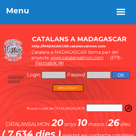
Menu
Menu
CATALANS A MADAGASCAR
http://MADAGASCAR.catalansalmon.com
Catalans a MADAGASCAR forma part del
projecte
www.catalansalmon.com
- (379) -
Permalink (#)
Login
Passwd
Password
perdut?
REGISTRA'T
Buscar ciutat de CATALANSALMON:
20
10
26
CATALANSALMON:
anys
mesos i
dies
( 7.634 dies )
posant en contacte catalans