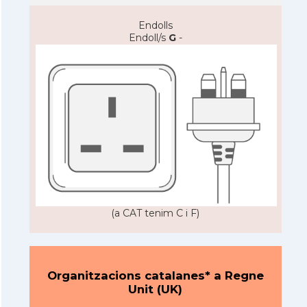
Endolls
Endoll/s
G
-
(a CAT tenim C i F)
Organitzacions catalanes* a Regne
Unit (UK)