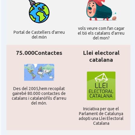
Consolat
Consolat general a Edinburgh
Consolat
Consolat general a London
vols veure com fan cagar
Portal de Castellers d'arreu
el tió els catalans d'arreu
del món
Ambaixada espanyola a Regne Unit
del mon?
Ambaixada
(UK)
75.000Contactes
Llei electoral
* + ambaixades i consolats
catalana
Des del 2005,hem recopilat
gairebé 80.000 contactes de
catalans i catalanòfils d'arreu
del món.
Iniciativa per que el
Parlament de Catalunya
adopti una Llei Electoral
Catalana