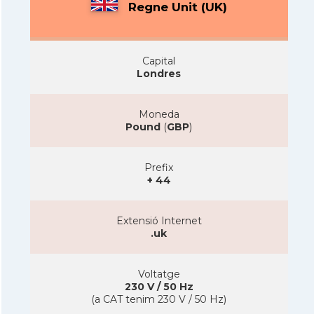
Regne Unit (UK)
Capital
Londres
Moneda
Pound
(
GBP
)
Prefix
+ 44
Extensió Internet
.uk
Voltatge
230 V / 50 Hz
(a CAT tenim 230 V / 50 Hz)