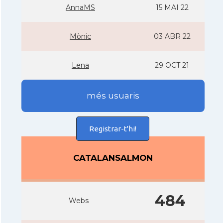
AnnaMS
15 MAI 22
Mònic
03 ABR 22
Lena
29 OCT 21
més usuaris
Registrar-t'hi!
CATALANSALMON
484
Webs