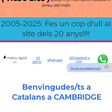
arreu del món
2005-2025: Fes un cop d'ull al
site dels 20 anys!!!!
menu ràpid
20
Allotjament a
whatsapp
ANYS!
GBR
>>
Tornar al capdamunt
Benvingudes/ts a
Catalans a CAMBRIDGE