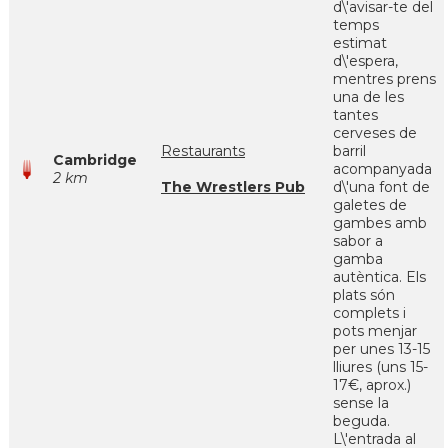
d\'avisar-te del
temps
estimat
d\'espera,
mentres prens
una de les
tantes
cerveses de
Restaurants
barril
Cambridge
acompanyada
2 km
The Wrestlers Pub
d\'una font de
galetes de
gambes amb
sabor a
gamba
autèntica. Els
plats són
complets i
pots menjar
per unes 13-15
lliures (uns 15-
17€, aprox.)
sense la
beguda.
L\'entrada al