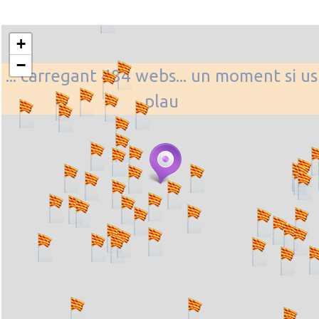
+
−
... carregant 484 webs... un moment si us
plau