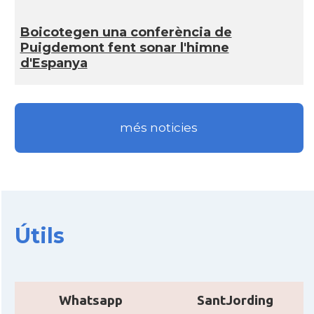
CAMON
Catalans a Ipswich
Boicotegen una conferència de
CAMON
Catalans a KETTERING
Puigdemont fent sonar l'himne
d'Espanya
CAMON
Catalans a Leeds - Uk
CAMON
Catalans a LEICESTER
més noticies
CAMON
Catalans a Lincoln
CAMON
Catalans a LIVERPOOL
Útils
CAMON
CATALANS A LONDON - Londres
CAMON
CATALANS A MANCHESTER
Whatsapp
SantJording