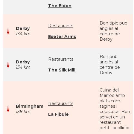
The Eldon
Bon típic pub
Restaurants
Derby
anglès al
134 km
centre de
Exeter Arms
Derby
Bon pub
Restaurants
Derby
anglès al
134 km
centre de
The Silk Mill
Derby
Cuina del
Marroc amb
plats com
Restaurants
Birmingham
tagines i
138 km
couscous. Bon
La Fibule
servei en un
restaurant
petit i acollidor