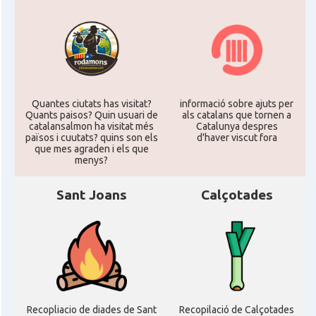
Quantes ciutats has visitat?
informació sobre ajuts per
Quants paisos? Quin usuari de
als catalans que tornen a
catalansalmon ha visitat més
Catalunya despres
països i cuutats? quins son els
d'haver viscut fora
que mes agraden i els que
menys?
Sant Joans
Calçotades
Recopliacio de diades de Sant
Recopilació de Calçotades