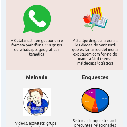
CAMON
Catalans a MILTON KEYNES
CAMON
Catalans a Newcastle upon Tyne
CAMON
Catalans a NOTTINGHAM
A Catalansalmon gestionem o
A Santjording.com reunim
formem part d'uns 250 grups
les diades de SantJordi
de whatsapp, geogràfics i
que es fan arreu del mon, i
CAMON
Catalans a OXFORD, UK, Anglaterra
temàtics
expliquem com fer-ne de
manera fàcil i sense
maldecaps logí­stics!
CAMON
Catalans a Portsmouth
Mainada
Enquestes
CAMON
Catalans a READING
CAMON
Catalans a RUGBY
CAMON
Catalans a SHEFFIELD
Sistema d'enquestes amb
Ví­deos, activitats, grups i
preguntes relacionades