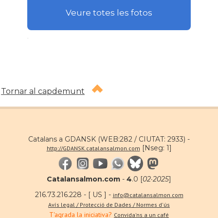
Veure totes les fotos
.
Tornar al capdemunt
Catalans a GDANSK (WEB:282 / CIUTAT: 2933) -
[Nseg: 1]
http://GDANSK.catalansalmon.com
Catalansalmon.com
-
4
.0 [
02·2025
]
216.73.216.228 - [ US ] -
info@catalansalmon.com
Avís legal / Protecció de Dades / Normes d'ús
T'agrada la iniciativa?
Convida'ns a un café