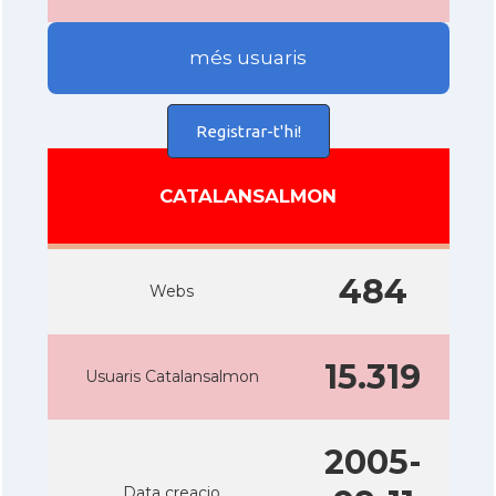
més usuaris
Registrar-t'hi!
CATALANSALMON
484
Webs
15.319
Usuaris Catalansalmon
2005-
Data creacio