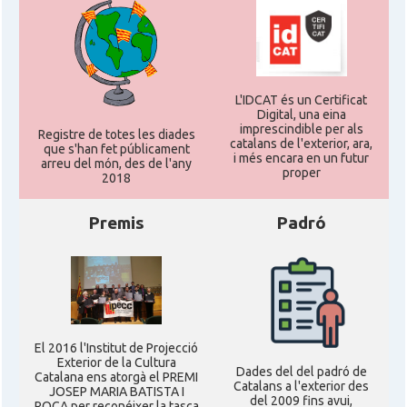
L'IDCAT és un Certificat
Digital, una eina
imprescindible per als
Registre de totes les diades
catalans de l'exterior, ara,
que s'han fet públicament
i més encara en un futur
arreu del món, des de l'any
proper
2018
Premis
Padró
El 2016 l'Institut de Projecció
Exterior de la Cultura
Dades del del padró de
Catalana ens atorgà el PREMI
Catalans a l'exterior des
JOSEP MARIA BATISTA I
del 2009 fins avui,
ROCA per reconéixer la tasca