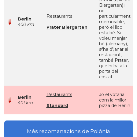
Biergarten) i
no
Restaurants
particularment
Berlin
memorable,
400 km
Prater Biergarten
però el lloc
està bé. Si
voleu menjar
bé (alemany),
s\'ha d\'anar al
restaurant,
també Prater,
que hi ha a la
porta del
costat.
Restaurants
Jo el votaria
Berlin
com la millor
401 km
Standard
pizza de Berlin
Més recomanacions de Polònia