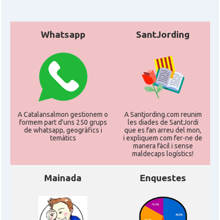
Whatsapp
SantJording
A Catalansalmon gestionem o
A Santjording.com reunim
formem part d'uns 250 grups
les diades de SantJordi
de whatsapp, geogràfics i
que es fan arreu del mon,
temàtics
i expliquem com fer-ne de
manera fàcil i sense
maldecaps logí­stics!
Mainada
Enquestes