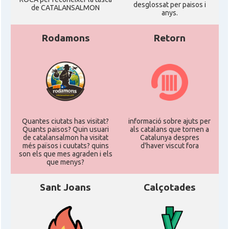
desglossat per paisos i
de CATALANSALMON
anys.
Rodamons
Retorn
Quantes ciutats has visitat?
informació sobre ajuts per
Quants paisos? Quin usuari
als catalans que tornen a
de catalansalmon ha visitat
Catalunya despres
més països i cuutats? quins
d'haver viscut fora
son els que mes agraden i els
que menys?
Sant Joans
Calçotades