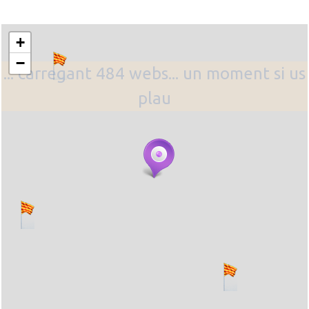
+
−
... carregant 484 webs... un moment si us
plau