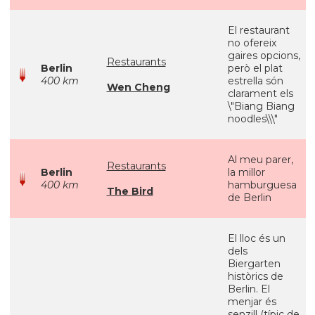
El restaurant
no ofereix
gaires opcions,
Restaurants
Berlin
però el plat
400 km
estrella són
Wen Cheng
clarament els
\"Biang Biang
noodles\\\"
Al meu parer,
Restaurants
Berlin
la millor
400 km
hamburguesa
The Bird
de Berlin
El lloc és un
dels
Biergarten
històrics de
Berlin. El
menjar és
senzill (típic de