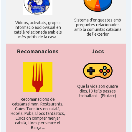
Sistema d'enquestes amb
Ví­deos, activitats, grups i
preguntes relacionades
informació audiovisual en
amb la comunitat catalana
català relacionada amb els
de l'exterior
més petits de la casa.
Recomanacions
Jocs
Que la vida son quatre
dies, i 3 te'ls passes
treballant... (Plutarc)
Recomanacions de
catalansalmon; Restaurants,
Guies Turístics en català,
Hotels, Pubs, Llocs fantàstics,
Llocs on comprar menjar
català, Llocs per veure el
Barça ...