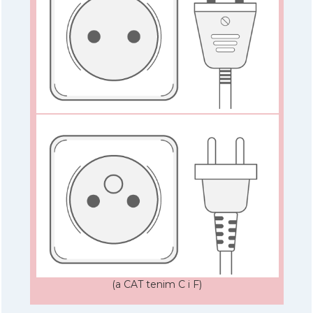
(a CAT tenim C i F)