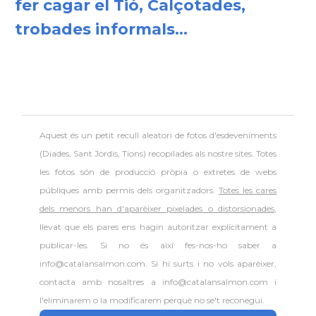
fer cagar el Tió, Calçotades,
trobades informals...
Aquest és un petit recull aleatori de
fotos d'esdeveniments
(Diades, Sant Jordis, Tions) recopilades als nostre sites. Totes
les fotos són de producció pròpia o extretes de webs
públiques amb permís dels organitzadors.
Totes les cares
dels menors han d'aparèixer pixelades o distorsionades
,
llevat que els pares ens hagin autoritzar explícitament a
publicar-les. Si no és així fes-nos-ho saber a
info@catalansalmon.com. Si hi surts i no vols aparèixer,
contacta amb nosaltres a info@catalansalmon.com i
l'eliminarem o la modificarem perquè no se't reconegui.