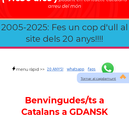
arreu del món
2005-2025: Fes un cop d'ull al
site dels 20 anys!!!!
menu ràpid >>
20 ANYS!
whatsapp
faqs
Tornar al capdamunt
Benvingudes/ts a
Catalans a GDANSK