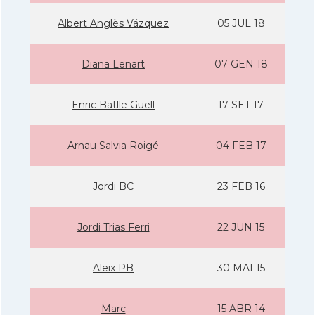
Albert Anglès Vázquez
05 JUL 18
Diana Lenart
07 GEN 18
Enric Batlle Güell
17 SET 17
Arnau Salvia Roigé
04 FEB 17
Jordi BC
23 FEB 16
Jordi Trias Ferri
22 JUN 15
Aleix PB
30 MAI 15
Marc
15 ABR 14