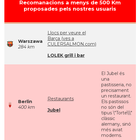
Recomanacions a menys de 500 Km
proposades pels nostres usuaris
Llocs per veure el
Barça (ves a
Warszawa
CULERSALMON.com)
284 km
LOLEK grill i bar
El Jubel és
una
pastisseria, no
precisament
un restaurant.
Restaurants
Berlin
Els pastissos
400 km
no són del
Jubel
tipus \"Torte\\\"
clàssic
alemany, sinó
més aviat
moderns.