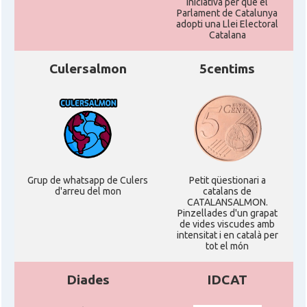
Iniciativa per que el
Parlament de Catalunya
adopti una Llei Electoral
Catalana
Culersalmon
5centims
Grup de whatsapp de Culers
Petit qüestionari a
d'arreu del mon
catalans de
CATALANSALMON.
Pinzellades d'un grapat
de vides viscudes amb
intensitat i en català per
tot el món
Diades
IDCAT