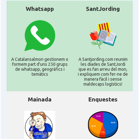
Whatsapp
SantJording
A Catalansalmon gestionem o
A Santjording.com reunim
formem part d'uns 250 grups
les diades de SantJordi
de whatsapp, geogràfics i
que es fan arreu del mon,
temàtics
i expliquem com fer-ne de
manera fàcil i sense
maldecaps logí­stics!
Mainada
Enquestes