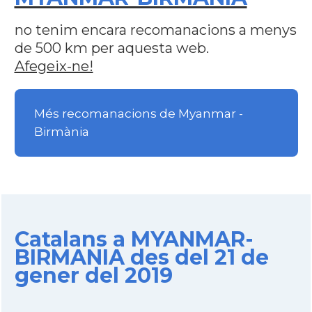
no tenim encara recomanacions a menys
de 500 km per aquesta web.
Afegeix-ne!
Més recomanacions de Myanmar -
Birmània
Catalans a MYANMAR-
BIRMANIA des del 21 de
gener del 2019