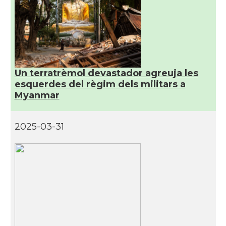
Un terratrèmol devastador agreuja les
esquerdes del règim dels militars a
Myanmar
2025-03-31