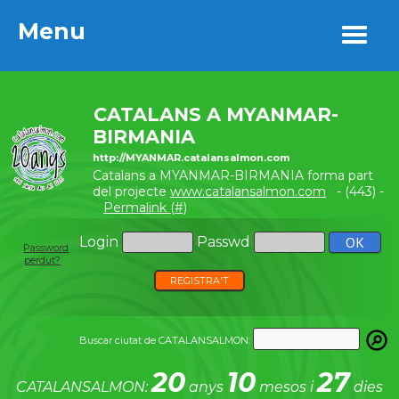
Menu
Menu
CATALANS A MYANMAR-
BIRMANIA
http://MYANMAR.catalansalmon.com
Catalans a MYANMAR-BIRMANIA forma part
del projecte
www.catalansalmon.com
- (443) -
Permalink (#)
Login
Passwd
Password
perdut?
REGISTRA'T
Buscar ciutat de CATALANSALMON:
20
10
27
CATALANSALMON:
anys
mesos i
dies