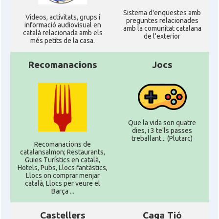
Sistema d'enquestes amb
Ví­deos, activitats, grups i
preguntes relacionades
informació audiovisual en
amb la comunitat catalana
català relacionada amb els
de l'exterior
més petits de la casa.
Recomanacions
Jocs
Que la vida son quatre
dies, i 3 te'ls passes
treballant... (Plutarc)
Recomanacions de
catalansalmon; Restaurants,
Guies Turístics en català,
Hotels, Pubs, Llocs fantàstics,
Llocs on comprar menjar
català, Llocs per veure el
Barça ...
Castellers
Caga Tió