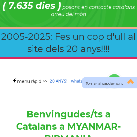
( 7.635 dies )
posant en contacte catalans
arreu del món
2005-2025: Fes un cop d'ull al
site dels 20 anys!!!!
menu ràpid >>
20 ANYS!
whatsapp
faqs
Tornar al capdamunt
Benvingudes/ts a
Catalans a MYANMAR-