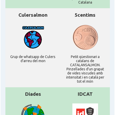
Catalana
Culersalmon
5centims
Grup de whatsapp de Culers
Petit qüestionari a
d'arreu del mon
catalans de
CATALANSALMON.
Pinzellades d'un grapat
de vides viscudes amb
intensitat i en català per
tot el món
Diades
IDCAT