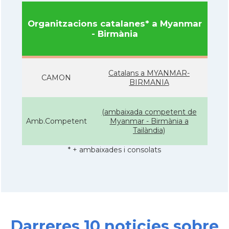
Organitzacions catalanes* a Myanmar
- Birmània
Catalans a MYANMAR-
CAMON
BIRMANIA
(ambaixada competent de
Amb.Competent
Myanmar - Birmània a
Tailàndia)
* + ambaixades i consolats
Darreres 10 noticies sobre