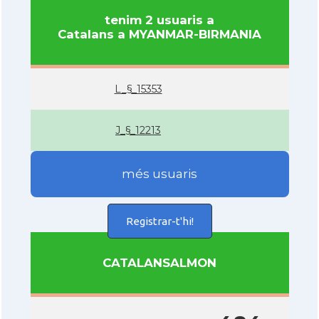
tenim 2 usuaris a
Catalans a MYANMAR-BIRMANIA
L_§_15353
J_§_12213
més usuaris
Registrar-t'hi!
CATALANSALMON