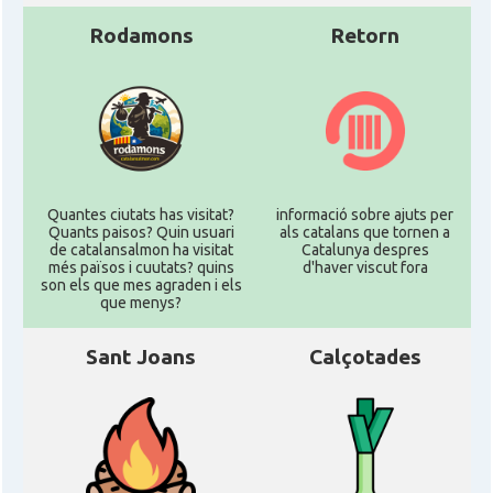
Rodamons
Retorn
Quantes ciutats has visitat?
informació sobre ajuts per
Quants paisos? Quin usuari
als catalans que tornen a
de catalansalmon ha visitat
Catalunya despres
més països i cuutats? quins
d'haver viscut fora
son els que mes agraden i els
que menys?
Sant Joans
Calçotades