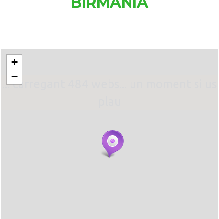
BIRMANIA
+
−
... carregant 484 webs... un moment si us
plau