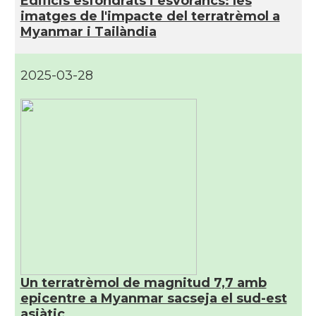
Edificis esfondrats i esvorancs: les
imatges de l'impacte del terratrèmol a
Myanmar i Tailàndia
2025-03-28
Un terratrèmol de magnitud 7,7 amb
epicentre a Myanmar sacseja el sud-est
asiàtic