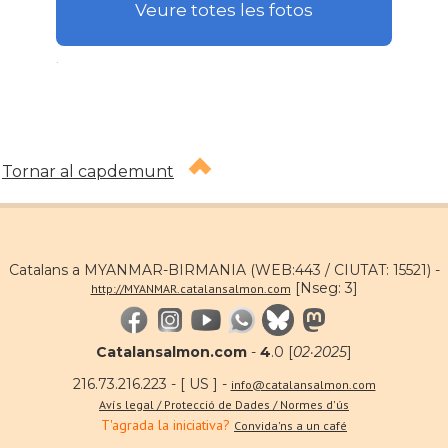
Veure totes les fotos
.
Tornar al capdemunt
Catalans a MYANMAR-BIRMANIA (WEB:443 / CIUTAT: 15521) -
[Nseg: 3]
http://MYANMAR.catalansalmon.com
Catalansalmon.com
-
4
.0 [
02·2025
]
216.73.216.223 - [ US ] -
info@catalansalmon.com
Avís legal / Protecció de Dades / Normes d'ús
T'agrada la iniciativa?
Convida'ns a un café