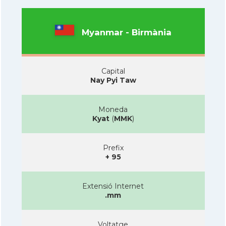
Myanmar - Birmània
Capital
Nay Pyi Taw
Moneda
Kyat
(
MMK
)
Prefix
+ 95
Extensió Internet
.mm
Voltatge