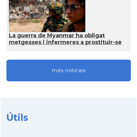
La guerra de Myanmar ha obligat
metgesses i infermeres a prostituir-se
més noticies
Útils