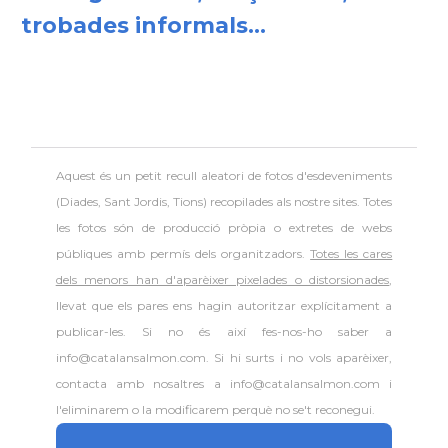
trobades informals...
Aquest és un petit recull aleatori de
fotos d'esdeveniments
(Diades, Sant Jordis, Tions) recopilades als nostre sites. Totes
les fotos són de producció pròpia o extretes de webs
públiques amb permís dels organitzadors.
Totes les cares
dels menors han d'aparèixer pixelades o distorsionades
,
llevat que els pares ens hagin autoritzar explícitament a
publicar-les. Si no és així fes-nos-ho saber a
info@catalansalmon.com. Si hi surts i no vols aparèixer,
contacta amb nosaltres a info@catalansalmon.com i
l'eliminarem o la modificarem perquè no se't reconegui.