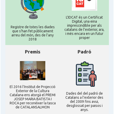
L'IDCAT és un Certificat
Digital, una eina
imprescindible per als
Registre de totes les diades
catalans de l'exterior, ara,
que s'han fet públicament
i més encara en un futur
arreu del món, des de l'any
proper
2018
Premis
Padró
El 2016 l'Institut de Projecció
Exterior de la Cultura
Dades del del padró de
Catalana ens atorgà el PREMI
Catalans a l'exterior des
JOSEP MARIA BATISTA I
del 2009 fins avui,
ROCA per reconéixer la tasca
desglossat per paisos i
de CATALANSALMON
anys.