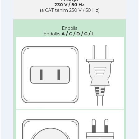
230 V / 50 Hz
(a CAT tenim 230 V / 50 Hz)
Endolls
Endoll/s
A / C / D / G / I
-