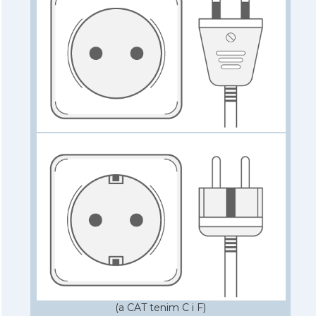
(a CAT tenim C i F)