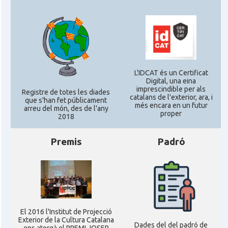
* + ambaixades i consolats
L'IDCAT és un Certificat
Digital, una eina
imprescindible per als
Registre de totes les diades
catalans de l'exterior, ara, i
que s'han fet públicament
més encara en un futur
arreu del món, des de l'any
proper
2018
Premis
Padró
El 2016 l'Institut de Projecció
Exterior de la Cultura Catalana
Dades del del padró de