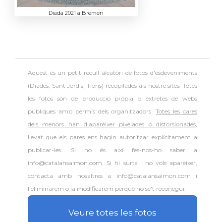
Diada 2021 a Bremen
Aquest és un petit recull aleatori de
fotos d'esdeveniments
(Diades, Sant Jordis, Tions) recopilades als nostre sites. Totes
les fotos són de producció pròpia o extretes de webs
públiques amb permís dels organitzadors.
Totes les cares
dels menors han d'aparèixer pixelades o distorsionades
,
llevat que els pares ens hagin autoritzar explícitament a
publicar-les. Si no és així fes-nos-ho saber a
info@catalansalmon.com. Si hi surts i no vols aparèixer,
contacta amb nosaltres a info@catalansalmon.com i
l'eliminarem o la modificarem perquè no se't reconegui.
Veure totes les fotos