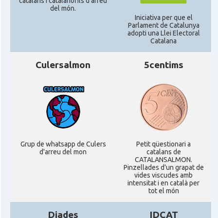
catalans i catalanòfils d'arreu
del món.
Delegació
Delegació del Govern a Alemanya
Iniciativa per que el
Parlament de Catalunya
adopti una Llei Electoral
Catalana
Consolat
Consolat general a Dusseldorf
Culersalmon
5centims
Consolat general a Frankfurt am
Consolat
Main
Consolat
Consolat general a Hamburg
Consolat general a Munich
Consolat
Grup de whatsapp de Culers
Petit qüestionari a
[München]
d'arreu del mon
catalans de
CATALANSALMON.
Pinzellades d'un grapat de
Consolat
Consolat general a Stuttgart
vides viscudes amb
intensitat i en català per
tot el món
Ambaixada
Ambaixada espanyola a Alemanya
Diades
IDCAT