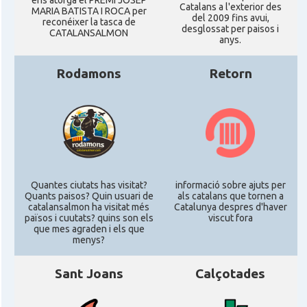
ens atorgà el PREMI JOSEP
Catalans a l'exterior des
MARIA BATISTA I ROCA per
del 2009 fins avui,
reconéixer la tasca de
desglossat per paisos i
CATALANSALMON
anys.
Rodamons
Retorn
Quantes ciutats has visitat?
informació sobre ajuts per
Quants paisos? Quin usuari de
als catalans que tornen a
catalansalmon ha visitat més
Catalunya despres d'haver
països i cuutats? quins son els
viscut fora
que mes agraden i els que
menys?
Sant Joans
Calçotades