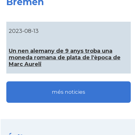
Bremen
CAMON
Catalans a GOTTINGEN
CAMON
Catalans a Hamburg
2023-08-13
CAMON
Catalans a HEIDELBERG
Un nen alemany de 9 anys troba una
CAMON
Catalans a HEILBRONN
moneda romana de plata de l'època de
Marc Aureli
CAMON
Catalans a Ingolstadt
CAMON
Catalans a JENA
més noticies
CAMON
Catalans a KAISERSLAUTERN
CAMON
Catalans a Karlsruhe