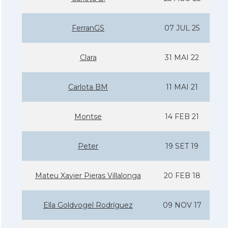
FerranGS
07 JUL 25
Clara
31 MAI 22
Carlota BM
11 MAI 21
Montse
14 FEB 21
Peter
19 SET 19
Mateu Xavier Pieras Villalonga
20 FEB 18
Ella Goldvogel Rodrí­guez
09 NOV 17