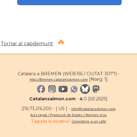
.
Tornar al capdemunt
Catalans a BREMEN (WEB:155 / CIUTAT: 3077) -
[Nseg: 1]
http://Bremen.catalansalmon.com
Catalansalmon.com
-
4
.0 [
02·2025
]
216.73.216.200 - [ US ] -
info@catalansalmon.com
Avís legal / Protecció de Dades / Normes d'ús
T'agrada la iniciativa?
Convida'ns a un café