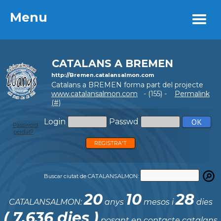
Menu
Menu
CATALANS A BREMEN
http://Bremen.catalansalmon.com
Catalans a BREMEN forma part del projecte
www.catalansalmon.com
- (155) -
Permalink
(#)
Login
Passwd
Password
perdut?
REGISTRA'T
Buscar ciutat de CATALANSALMON:
20
10
28
CATALANSALMON:
anys
mesos i
dies
( 7.636 dies )
posant en contacte catalans