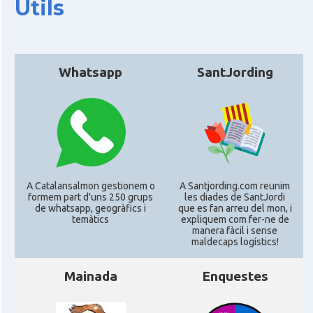
Útils
CAMON
Catalans a KASSEL
CAMON
Catalans a Koeln - Köln - Colonia
Whatsapp
SantJording
CAMON
Catalans a LEIPZIG
CAMON
Catalans a Mainz
CAMON
Catalans a MANNHEIM
A Catalansalmon gestionem o
A Santjording.com reunim
formem part d'uns 250 grups
les diades de SantJordi
de whatsapp, geogràfics i
que es fan arreu del mon, i
temàtics
expliquem com fer-ne de
CAMON
Catalans a MÜNCHEN
manera fàcil i sense
maldecaps logí­stics!
CAMON
Catalans a NURNBERG
Mainada
Enquestes
CAMON
Catalans a OLDENBURG