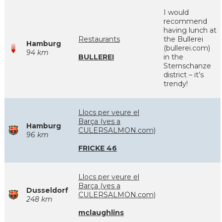
I would
recommend
having lunch at
Restaurants
the Bullerei
Hamburg
(bullerei.com)
94 km
BULLEREI
in the
Sternschanze
district – it’s
trendy!
Llocs per veure el
Barça (ves a
Hamburg
CULERSALMON.com)
96 km
FRICKE 46
Llocs per veure el
Barça (ves a
Dusseldorf
CULERSALMON.com)
248 km
mclaughlins