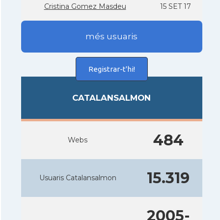
Cristina Gomez Masdeu
15 SET 17
més usuaris
Registrar-t'hi!
CATALANSALMON
484
Webs
15.319
Usuaris Catalansalmon
2005-