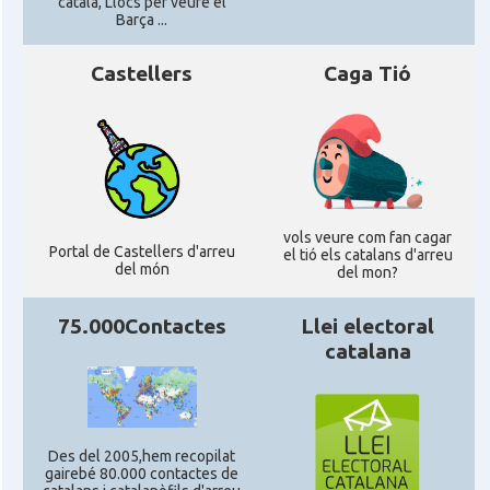
català, Llocs per veure el
Barça ...
Casal Català de Stuttgart, Stuttcat
Casal
e.V.
Castellers
Caga Tió
Casal
Catalanets E.V.
Casal
Centre Català de Munic
vols veure com fan cagar
Portal de Castellers d'arreu
Casal
Centre Cultural Català de Colònia
el tió els catalans d'arreu
del món
del mon?
Casal
Katalanischer Salon, e. V.
75.000Contactes
Llei electoral
catalana
Acció
Oficina Exterior de Catalunya a Berlín
Oficina Exterior de Catalunya a
Acció
Des del 2005,hem recopilat
Stuttgart
gairebé 80.000 contactes de