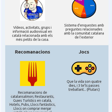
CAMON
Catalans a ROSTOCK
Sistema d'enquestes amb
CAMON
Catalans a Stuttgart
Ví­deos, activitats, grups i
preguntes relacionades
informació audiovisual en
amb la comunitat catalana
català relacionada amb els
de l'exterior
més petits de la casa.
CAMON
Catalans a TRIER
Recomanacions
Jocs
CAMON
CATALANS A TÜBINGEN
Associació Catalana d'Essen E.V. /
Casal
Katalanischer Verein Essen E.V.
Que la vida son quatre
dies, i 3 te'ls passes
Associació Catalana d'Hamburg "El
treballant... (Plutarc)
Casal
Recomanacions de
Pont Blau\"
catalansalmon; Restaurants,
Guies Turístics en català,
Hotels, Pubs, Llocs fantàstics,
Casal
Casal Català de Frankfurt
Llocs on comprar menjar