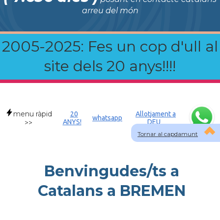
arreu del món
2005-2025: Fes un cop d'ull al
site dels 20 anys!!!!
menu ràpid
20
Allotjament a
whatsapp
ANYS!
DEU
>>
Tornar al capdamunt
Benvingudes/ts a
Catalans a BREMEN