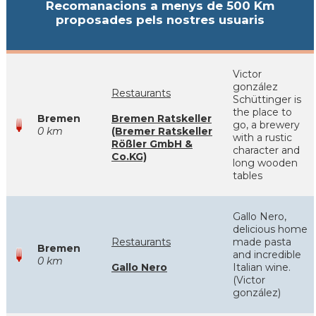
Recomanacions a menys de 500 Km
proposades pels nostres usuaris
Victor
gonzález
Restaurants
Schüttinger is
the place to
Bremen
Bremen Ratskeller
go, a brewery
0 km
(Bremer Ratskeller
with a rustic
Rößler GmbH &
character and
Co.KG)
long wooden
tables
Gallo Nero,
delicious home
Restaurants
made pasta
Bremen
and incredible
0 km
Gallo Nero
Italian wine.
(Victor
gonzález)