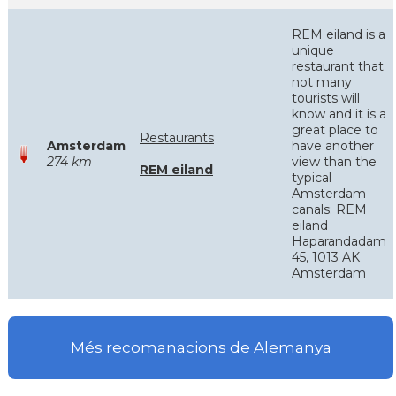
REM eiland is a
unique
restaurant that
not many
tourists will
know and it is a
great place to
Restaurants
Amsterdam
have another
274 km
view than the
REM eiland
typical
Amsterdam
canals: REM
eiland
Haparandadam
45, 1013 AK
Amsterdam
Més recomanacions de Alemanya