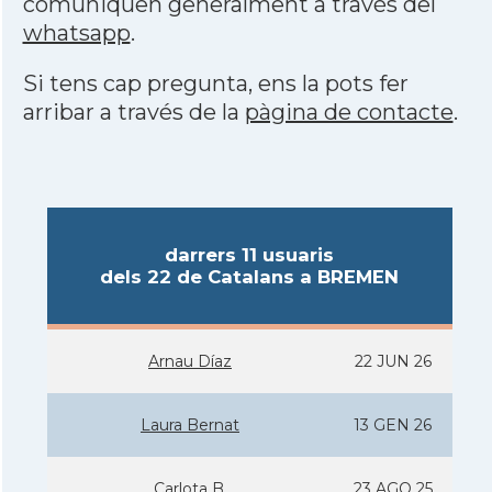
comuniquen generalment a través del
whatsapp
.
Si tens cap pregunta, ens la pots fer
arribar a través de la
pàgina de contacte
.
darrers 11 usuaris
dels 22 de Catalans a BREMEN
Arnau Díaz
22 JUN 26
Laura Bernat
13 GEN 26
Carlota B.
23 AGO 25