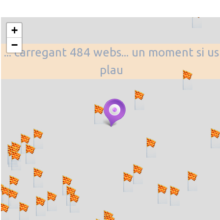
+
−
... carregant 484 webs... un moment si us
plau