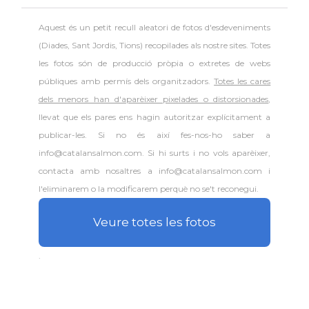
Aquest és un petit recull aleatori de
fotos d'esdeveniments
(Diades, Sant Jordis, Tions) recopilades als nostre sites. Totes
les fotos són de producció pròpia o extretes de webs
públiques amb permís dels organitzadors.
Totes les cares
dels menors han d'aparèixer pixelades o distorsionades
,
llevat que els pares ens hagin autoritzar explícitament a
publicar-les. Si no és així fes-nos-ho saber a
info@catalansalmon.com. Si hi surts i no vols aparèixer,
contacta amb nosaltres a info@catalansalmon.com i
l'eliminarem o la modificarem perquè no se't reconegui.
Veure totes les fotos
.