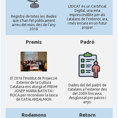
L'IDCAT és un Certificat
Digital, una eina
imprescindible per als
Registre de totes les diades
catalans de l'exterior, ara,
que s'han fet públicament
i més encara en un futur
arreu del món, des de l'any
proper
2018
Premis
Padró
El 2016 l'Institut de Projecció
Exterior de la Cultura
Dades del del padró de
Catalana ens atorgà el PREMI
Catalans a l'exterior des
JOSEP MARIA BATISTA I
del 2009 fins avui,
ROCA per reconéixer la tasca
desglossat per paisos i
de CATALANSALMON
anys.
Rodamons
Retorn