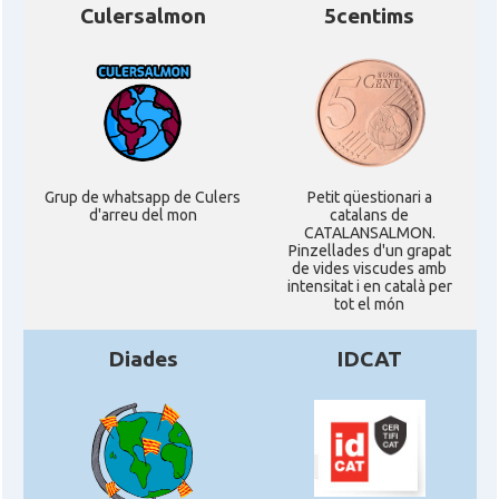
Culersalmon
5centims
Grup de whatsapp de Culers
Petit qüestionari a
d'arreu del mon
catalans de
CATALANSALMON.
Pinzellades d'un grapat
de vides viscudes amb
intensitat i en català per
tot el món
Diades
IDCAT