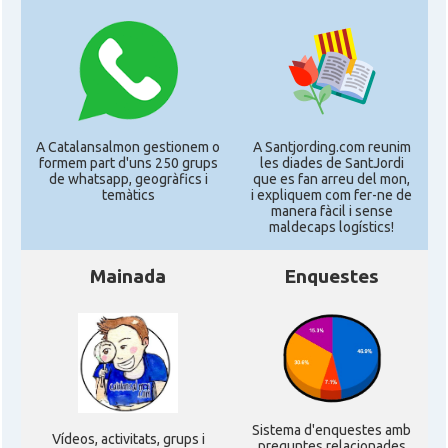
A Catalansalmon gestionem o
A Santjording.com reunim
formem part d'uns 250 grups
les diades de SantJordi
de whatsapp, geogràfics i
que es fan arreu del mon,
temàtics
i expliquem com fer-ne de
manera fàcil i sense
maldecaps logí­stics!
Mainada
Enquestes
Sistema d'enquestes amb
Ví­deos, activitats, grups i
preguntes relacionades