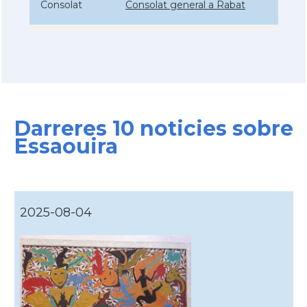
Consolat
Consolat general a Rabat
Consolat
Consolat general a Tanger
Consolat
Consolat general a Tétouan
Darreres 10 noticies sobre
Ambaixada
Ambaixada espanyola a Marroc
Essaouira
* + ambaixades i consolats
2025-08-04