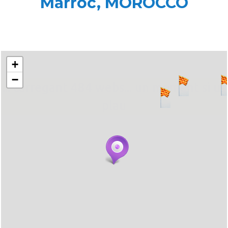
Marroc, MOROCCO
+
−
... carregant 484 webs... un moment si us
plau