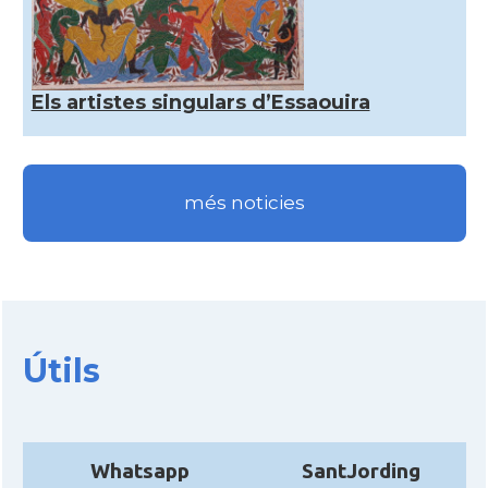
Els artistes singulars d’Essaouira
més noticies
Útils
Whatsapp
SantJording