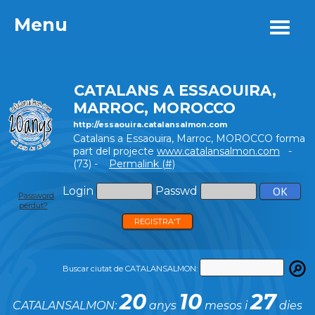
Menu
Menu
CATALANS A ESSAOUIRA,
MARROC, MOROCCO
http://essaouira.catalansalmon.com
Catalans a Essaouira, Marroc, MOROCCO forma
part del projecte
www.catalansalmon.com
-
(73) -
Permalink (#)
Login
Passwd
Password
perdut?
REGISTRA'T
Buscar ciutat de CATALANSALMON:
20
10
27
CATALANSALMON:
anys
mesos i
dies