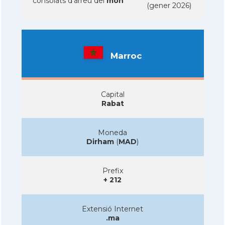
consolats d'arreu del
mon
(gener 2026)
Marroc
Capital
Rabat
Moneda
Dirham
(
MAD
)
Prefix
+ 212
Extensió Internet
.ma