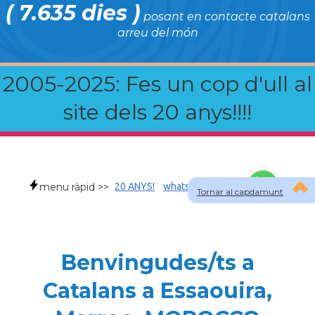
( 7.635 dies )
posant en contacte catalans
arreu del món
2005-2025: Fes un cop d'ull al
site dels 20 anys!!!!
menu ràpid >>
20 ANYS!
whatsapp
faqs
Tornar al capdamunt
Benvingudes/ts a
Catalans a Essaouira,