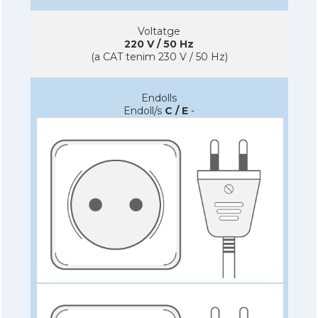
Voltatge
220 V / 50 Hz
(a CAT tenim 230 V / 50 Hz)
Endolls
Endoll/s
C / E
-